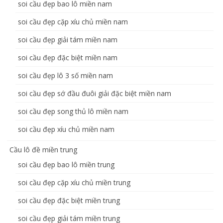
soi cầu đẹp bao lô miền nam
soi cầu đẹp cặp xíu chủ miền nam
soi cầu đẹp giải tám miền nam
soi cầu đẹp đặc biệt miền nam
soi cầu đẹp lô 3 số miền nam
soi cầu đẹp sớ đầu đuôi giải đặc biệt miền nam
soi cầu đẹp song thủ lô miền nam
soi cầu đẹp xíu chủ miền nam
Cầu lô đề miền trung
soi cầu đẹp bao lô miền trung
soi cầu đẹp cặp xíu chủ miền trung
soi cầu đẹp đặc biệt miền trung
soi cầu đẹp giải tám miền trung