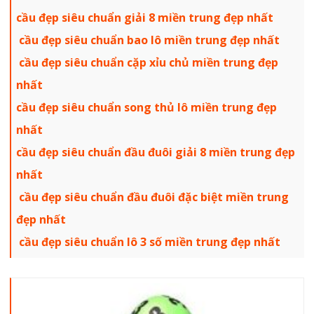
cầu đẹp siêu chuẩn giải 8 miền trung đẹp nhất
cầu đẹp siêu chuẩn bao lô miền trung đẹp nhất
cầu đẹp siêu chuẩn cặp xỉu chủ miền trung đẹp
nhất
cầu đẹp siêu chuẩn song thủ lô miền trung đẹp
nhất
cầu đẹp siêu chuẩn đầu đuôi giải 8 miền trung đẹp
nhất
cầu đẹp siêu chuẩn đầu đuôi đặc biệt miền trung
đẹp nhất
cầu đẹp siêu chuẩn lô 3 số miền trung đẹp nhất