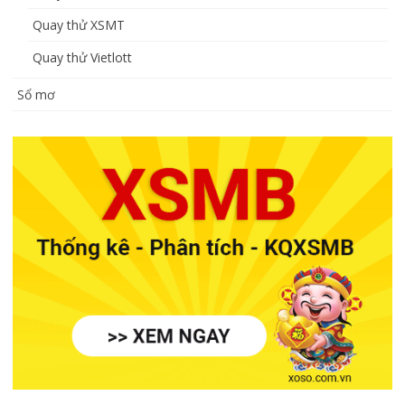
Quay thử XSMT
Quay thử Vietlott
Sổ mơ