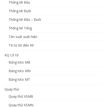
Thống kê Đầu
Thống kê Đuôi
Thống kê Đầu – Đuôi
Thống kê Tổng
Tần suất xuất hiện
TK từ 00 đến 99
KQ Lô tô
Bảng loto MB
Bảng loto MN
Bảng loto MT
Quay thử
Quay thử XSMB
Quay thử XSMN