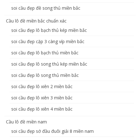
soi cầu đẹp đề song thủ miền bắc
Cầu lô đề miền bắc chuẩn xác
soi cầu đẹp lô bạch thủ kép miền bắc
soi cầu đẹp cặp 3 càng víp miền bắc
soi cầu đẹp lô bạch thủ miền bắc
soi cầu đẹp lô song thủ kép miền bắc
soi cầu đẹp lô song thủ miền bắc
soi cầu đẹp lô xiên 2 miền bắc
soi cầu đẹp lô xiên 3 miền bắc
soi cầu đẹp lô xiên 4 miền bắc
Cầu lô đề miền nam
soi cầu đẹp sớ đầu đuôi giải 8 miền nam