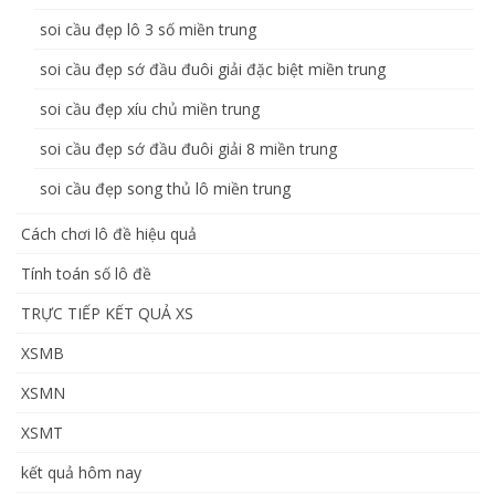
soi cầu đẹp lô 3 số miền trung
soi cầu đẹp sớ đầu đuôi giải đặc biệt miền trung
soi cầu đẹp xíu chủ miền trung
soi cầu đẹp sớ đầu đuôi giải 8 miền trung
soi cầu đẹp song thủ lô miền trung
Cách chơi lô đề hiệu quả
Tính toán số lô đề
TRỰC TIẾP KẾT QUẢ XS
XSMB
XSMN
XSMT
kết quả hôm nay