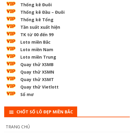
Thống kê Đuôi
Thống kê Đầu – Đuôi
Thống kê Tổng
Tần suất xuất hiện
TK từ 00 đến 99
Loto miền Bắc
Loto miền Nam
Loto miền Trung
Quay thử XSMB
Quay thử XSMN
Quay thử XSMT
Quay thử Vietlott
Sổ mơ
CHỐT SỐ LÔ ĐẸP MIỀN BẮC
TRANG CHỦ