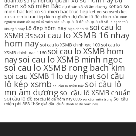
dự đoán xổ số hôm nay
Dự
đoán xổ số hà nội
đoán xổ số miền Bắc
ket xo so
dự đoán xổ số âm dương
mien bac
ket xo so mien bac truc tiep
ket xo so xsmb
ket
xo so xsmb truc tiep
kinh nghiệm dự đoán lô đề chính xác
kinh
kết quả lô đề
kết quả xổ số
nghiệm đánh đề
kq xổ số miền bắc
lô bạch thủ
soi cau lo
Lô đẹp hôm nay
khung 3 ngày
Mẹo đánh đề
soi cau lo XSMB 16 nhay
XSMB 3s
hom nay
soi cau lo XSMB chinh xac 100
soi cau lo
soi cau lo XSMB hom
XSMB chinh xac 1160
soi cau lo XSMB minh ngoc
nay
soi cau lo XSMB rong bach kim
soi cầu
soi cau XSMB 1 lo duy nhat
lô kép xsmb
soi cầu lô
soi cầu lô miền bắc
mn âm dương
soi cầu lô XSMB chuẩn
soi cầu lô đề
Soi cầu
soi cầu lô đề hôm nay 6886
soi cầu miền trung
miễn phí 888
Thống kê đầu đuôi
đánh số đề hôm nay