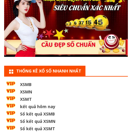
THỐNG KÊ XỔ SỐ NHANH NHẤT
XSMB
XSMN
XSMT
kết quả hôm nay
Sổ kết quả XSMB
Sổ kết quả XSMN
Sổ kết quả XSMT