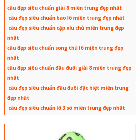
cầu đẹp siêu chuẩn giải 8 miền trung đẹp nhất
cầu đẹp siêu chuẩn bao lô miền trung đẹp nhất
cầu đẹp siêu chuẩn cặp xỉu chủ miền trung đẹp
nhất
cầu đẹp siêu chuẩn song thủ lô miền trung đẹp
nhất
cầu đẹp siêu chuẩn đầu đuôi giải 8 miền trung đẹp
nhất
cầu đẹp siêu chuẩn đầu đuôi đặc biệt miền trung
đẹp nhất
cầu đẹp siêu chuẩn lô 3 số miền trung đẹp nhất