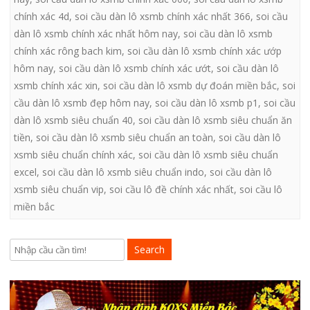
chính xác 4d
,
soi cầu dàn lô xsmb chính xác nhất 366
,
soi cầu
dàn lô xsmb chính xác nhất hôm nay
,
soi cầu dàn lô xsmb
chính xác rông bach kim
,
soi cầu dàn lô xsmb chính xác ướp
hôm nay
,
soi cầu dàn lô xsmb chính xác ướt
,
soi cầu dàn lô
xsmb chính xác xin
,
soi cầu dàn lô xsmb dự đoán miền bắc
,
soi
cầu dàn lô xsmb đẹp hôm nay
,
soi cầu dàn lô xsmb p1
,
soi cầu
dàn lô xsmb siêu chuẩn 40
,
soi cầu dàn lô xsmb siêu chuẩn ăn
tiền
,
soi cầu dàn lô xsmb siêu chuẩn an toàn
,
soi cầu dàn lô
xsmb siêu chuẩn chính xác
,
soi cầu dàn lô xsmb siêu chuẩn
excel
,
soi cầu dàn lô xsmb siêu chuẩn indo
,
soi cầu dàn lô
xsmb siêu chuẩn vip
,
soi cầu lô đề chính xác nhất
,
soi cầu lô
miền bắc
Search