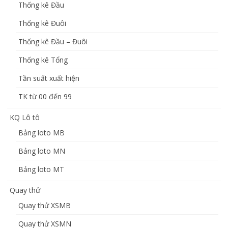
Thống kê Đầu
Thống kê Đuôi
Thống kê Đầu – Đuôi
Thống kê Tổng
Tần suất xuất hiện
TK từ 00 đến 99
KQ Lô tô
Bảng loto MB
Bảng loto MN
Bảng loto MT
Quay thử
Quay thử XSMB
Quay thử XSMN