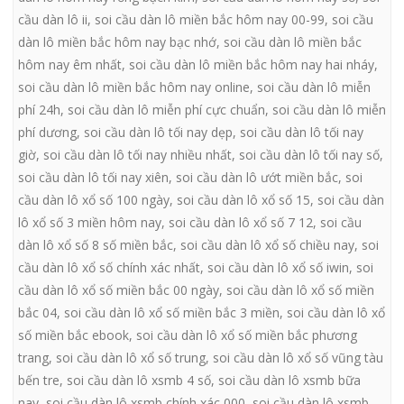
cầu dàn lô ii
,
soi cầu dàn lô miền bắc hôm nay 00-99
,
soi cầu
dàn lô miền bắc hôm nay bạc nhớ
,
soi cầu dàn lô miền bắc
hôm nay êm nhất
,
soi cầu dàn lô miền bắc hôm nay hai nháy
,
soi cầu dàn lô miền bắc hôm nay online
,
soi cầu dàn lô miễn
phí 24h
,
soi cầu dàn lô miễn phí cực chuẩn
,
soi cầu dàn lô miễn
phí dương
,
soi cầu dàn lô tối nay dẹp
,
soi cầu dàn lô tối nay
giờ
,
soi cầu dàn lô tối nay nhiều nhất
,
soi cầu dàn lô tối nay số
,
soi cầu dàn lô tối nay xiên
,
soi cầu dàn lô ướt miền bắc
,
soi
cầu dàn lô xổ số 100 ngày
,
soi cầu dàn lô xổ số 15
,
soi cầu dàn
lô xổ số 3 miền hôm nay
,
soi cầu dàn lô xổ số 7 12
,
soi cầu
dàn lô xổ số 8 số miền bắc
,
soi cầu dàn lô xổ số chiều nay
,
soi
cầu dàn lô xổ số chính xác nhất
,
soi cầu dàn lô xổ số iwin
,
soi
cầu dàn lô xổ số miền bắc 00 ngày
,
soi cầu dàn lô xổ số miền
bắc 04
,
soi cầu dàn lô xổ số miền bắc 3 miền
,
soi cầu dàn lô xổ
số miền bắc ebook
,
soi cầu dàn lô xổ số miền bắc phương
trang
,
soi cầu dàn lô xổ số trung
,
soi cầu dàn lô xổ số vũng tàu
bến tre
,
soi cầu dàn lô xsmb 4 số
,
soi cầu dàn lô xsmb bữa
nay
,
soi cầu dàn lô xsmb chính xác 000
,
soi cầu dàn lô xsmb