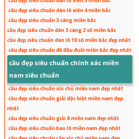
cầu đẹp siêu chuẩn dàn lô xiên 3 miền bắc
cầu đẹp siêu chuẩn dàn lô xiên 4 miền bắc
cầu đẹp siêu chuẩn 3 càng miền bắc
cầu đẹp siêu chuẩn dàn 3 càng 2 số miền bắc
cầu đẹp siêu chuẩn dàn lô 10 số miền bắc đẹp nhất
cầu đẹp siêu chuẩn đề đầu đuôi miền bắc đẹp nhất
cầu đẹp siêu chuẩn chính xác miền
nam siêu chuẩn
cầu đẹp siêu chuẩn xỉu chủ miền nam đẹp nhất
cầu đẹp siêu chuẩn giải đặc biệt miền nam đẹp
nhất
cầu đẹp siêu chuẩn giải 8 miền nam đẹp nhất
cầu đẹp siêu chuẩn bao lô miền nam đẹp nhất
cầu đẹp siêu chuẩn cặp xỉu chủ miền nam đẹp