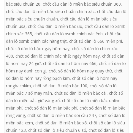
bắc siêu chuẩn 20
,
chốt cầu dàn lô miền bắc siêu chuẩn 360
,
chốt cầu dàn lô miền bắc siêu chuẩn chính xác
,
chốt cầu dàn lô
miền bắc siêu chuẩn chuẩn
,
chốt cầu dàn lô miền bắc siêu
chuẩn usa
,
chốt cầu dàn lô miền bắc ưu
,
chốt cầu dàn lô xsmb
chính xác 365
,
chốt cầu dàn lô xsmb chính xác ênh
,
chốt cầu
dàn lô xsmb chính xác hàng thịt
,
chốt số dàn lô 666 miễn phí
,
chốt số dàn lô bắc ngày hôm nay
,
chốt số dàn lô chính xác
400
,
chốt số dàn lô chính xác nhất ngày hôm nay
,
chốt số dàn
lô hôm nay 24 giờ
,
chốt số dàn lô hôm nay 666
,
chốt số dàn lô
hôm nay danh con gi
,
chốt số dàn lô hôm nay quay thử
,
chốt
số dàn lô hôm nay rồng bạch kim
,
chốt số dàn lô hôm nay
rongbachkim
,
chốt số dàn lô miền bắc 100
,
chốt số dàn lô
miền bắc 7 số may mắn
,
chốt số dàn lô miền bắc cái
,
chốt số
dàn lô miền bắc giờ vàng xổ
,
chốt số dàn lô miền bắc online
miễn phí
,
chốt số dàn lô miền bắc phí
,
chốt số dàn lô miền bắc
rồng vàng
,
chốt số dàn lô miền bắc soi cầu 247
,
chốt số dàn lô
miền bắc xem
,
chốt số dàn lô miền bắc xổ
,
chốt số dàn lô siêu
chuẩn 123
,
chốt số dàn lô siêu chuẩn 6 số
,
chốt số dàn lô siêu