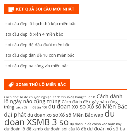
KẾT QUẢ SOI CẦU MỚI NHẤT
soi cầu đẹp lô bạch thủ kép miền bắc
soi cầu đẹp lô xiên 4 miền bắc
soi cầu đẹp đề đầu đuôi miền bắc
soi cầu đẹp dàn đề 10 con miền bắc
soi cầu đẹp ba càng víp miền bắc
SONG THỦ LÔ MIỀN BẮC
Cách đánh
Cách chơi lô de chuyên nghiệp
Cách xin số đề bằng thuốc lá
lô ngày nào cũng trúng
Cách đánh đề ngày nào cũng
du doan xo so Xổ số Miền Bắc
trúng
cách đánh đề ăn 100
du
dại phát
du doan xo so Xổ số Miền Bắc wap
doan XSMB 3 so
dự đoán lô đề chính xác hôm nay
dự đoán xổ số ba
dự đoán lô đề xsmb
dự đoán soi cầu lô đề