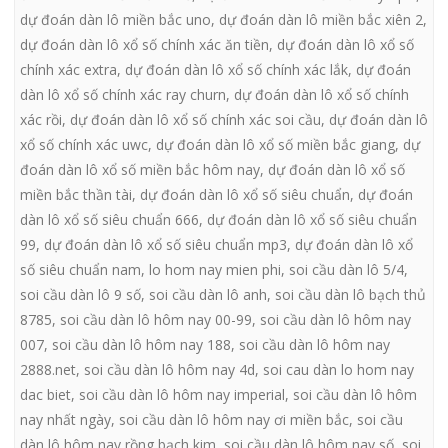
dự đoán dàn lô miền bắc uno
,
dự đoán dàn lô miền bắc xiên 2
,
dự đoán dàn lô xổ số chính xác ăn tiền
,
dự đoán dàn lô xổ số
chính xác extra
,
dự đoán dàn lô xổ số chính xác lắk
,
dự đoán
dàn lô xổ số chính xác ray churn
,
dự đoán dàn lô xổ số chính
xác rồi
,
dự đoán dàn lô xổ số chính xác soi cầu
,
dự đoán dàn lô
xổ số chính xác uwc
,
dự đoán dàn lô xổ số miền bắc giang
,
dự
đoán dàn lô xổ số miền bắc hôm nay
,
dự đoán dàn lô xổ số
miền bắc thần tài
,
dự đoán dàn lô xổ số siêu chuẩn
,
dự đoán
dàn lô xổ số siêu chuẩn 666
,
dự đoán dàn lô xổ số siêu chuẩn
99
,
dự đoán dàn lô xổ số siêu chuẩn mp3
,
dự đoán dàn lô xổ
số siêu chuẩn nam
,
lo hom nay mien phi
,
soi cầu dàn lô 5/4
,
soi cầu dàn lô 9 số
,
soi cầu dàn lô anh
,
soi cầu dàn lô bạch thủ
8785
,
soi cầu dàn lô hôm nay 00-99
,
soi cầu dàn lô hôm nay
007
,
soi cầu dàn lô hôm nay 188
,
soi cầu dàn lô hôm nay
2888.net
,
soi cầu dàn lô hôm nay 4d
,
soi cau dàn lo hom nay
dac biet
,
soi cầu dàn lô hôm nay imperial
,
soi cầu dàn lô hôm
nay nhất ngày
,
soi cầu dàn lô hôm nay ơi miền bắc
,
soi cầu
dàn lô hôm nay rồng bạch kim
,
soi cầu dàn lô hôm nay số
,
soi