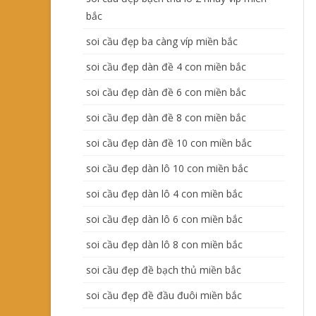
bắc
soi cầu đẹp ba càng víp miền bắc
soi cầu đẹp dàn đề 4 con miền bắc
soi cầu đẹp dàn đề 6 con miền bắc
soi cầu đẹp dàn đề 8 con miền bắc
soi cầu đẹp dàn đề 10 con miền bắc
soi cầu đẹp dàn lô 10 con miền bắc
soi cầu đẹp dàn lô 4 con miền bắc
soi cầu đẹp dàn lô 6 con miền bắc
soi cầu đẹp dàn lô 8 con miền bắc
soi cầu đẹp đề bạch thủ miền bắc
soi cầu đẹp đề đầu đuôi miền bắc