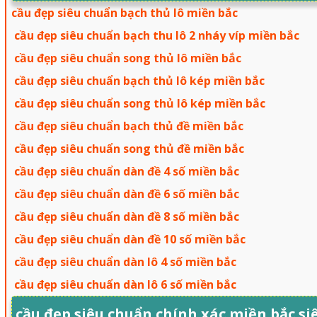
SOI CẦU ĐẸP LÔ SONG THỦ KÉP
NAM
cầu đẹp siêu chuẩn bạch thủ lô miền bắc
CẦU VỀ NHIỀU NHÁY (MB)
THỐNG KÊ LÔ KÉP
MIỀN BẮC
cầu đẹp siêu chuẩn bạch thu lô 2 nháy víp miền bắc
SOI CẦU ĐẸP ĐẶC 
THỐNG KÊ ĐẦU
SOI CẦU ĐẸP LÔ SONG THỦ
NAM
cầu đẹp siêu chuẩn song thủ lô miền bắc
MIỀN BẮC
THỐNG KÊ ĐUÔI
cầu đẹp siêu chuẩn bạch thủ lô kép miền bắc
SOI CẦU ĐẸP LÔ 3
N
SOI CẦU ĐẸP LÔ XIÊN 2 MIỀN
NAM
cầu đẹp siêu chuẩn song thủ lô kép miền bắc
THỐNG KÊ ĐẦU – ĐUÔI
BẮC
cầu đẹp siêu chuẩn bạch thủ đề miền bắc
SOI CẦU ĐẸP SỚ 
THỐNG KÊ TỔNG
ON
SOI CẦU ĐẸP LÔ XIÊN 3 MIỀN
ĐẶC BIỆT MIỀN N
cầu đẹp siêu chuẩn song thủ đề miền bắc
BẮC
TẦN SUẤT XUẤT HIỆN
cầu đẹp siêu chuẩn dàn đề 4 số miền bắc
SOI CẦU ĐẸP SON
N
SOI CẦU ĐẸP LÔ XIÊN 4 MIỀN
TK TỪ 00 ĐẾN 99
MIỀN NAM
cầu đẹp siêu chuẩn dàn đề 6 số miền bắc
BẮC
cầu đẹp siêu chuẩn dàn đề 8 số miền bắc
SOI CẦU ĐẸP XÍU
N
NAM
cầu đẹp siêu chuẩn dàn đề 10 số miền bắc
cầu đẹp siêu chuẩn dàn lô 4 số miền bắc
N
cầu đẹp siêu chuẩn dàn lô 6 số miền bắc
cầu đẹp siêu chuẩn chính xác miền bắc si