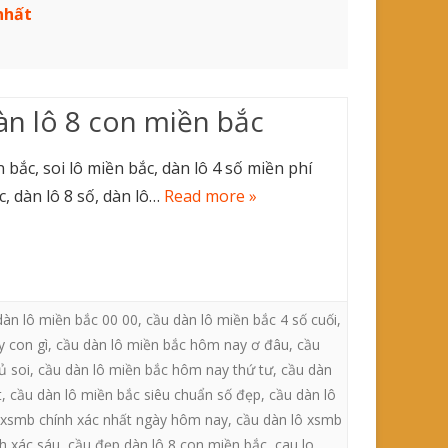
nhất
àn lô 8 con miền bắc
n bắc, soi lô miền bắc, dàn lô 4 số miền phí
c, dàn lô 8 số, dàn lô…
Read more »
dàn lô miền bắc 00 00
,
cầu dàn lô miền bắc 4 số cuối
,
 con gì
,
cầu dàn lô miền bắc hôm nay ơ đâu
,
cầu
ủ soi
,
cầu dàn lô miền bắc hôm nay thứ tư
,
cầu dàn
t
,
cầu dàn lô miền bắc siêu chuẩn số đẹp
,
cầu dàn lô
 xsmb chính xác nhất ngày hôm nay
,
cầu dàn lô xsmb
h xác sáu
,
cầu đẹp dàn lô 8 con miền bắc
,
cau lo