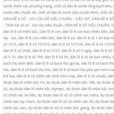
xsmb chính xác phương trang
,
chốt số dàn lô xsmb rồng bạch kim
,
xsmb siêu chuẩn 4d
,
chốt số dàn lô xsmb siêu chuẩn html
,
chốt số 
DÀN ĐỀ 8 SỐ – SOI CẦU ĐỀ SIÊU CHUẨN – SIÊU VIP
,
DÀN ĐỀ 8 SỐ
- Thần tài xổ số - Soi cầu siêu chuẩn
,
DÀN ĐỀ 8 SỐ SIÊU CHUẨN
,
D
dàn lô 8 số miền bắc
,
Dàn lô 8 con
,
dàn lô 8 con bao nhiêu tiền
,
dà
víp - soi
,
dàn lô 8 con miền bắc
,
dàn lô 8 số
,
dàn lô 8 số 1 ăn bao n
số 1010
,
dàn lô 8 số 101010
,
dàn lô 8 số 107109
,
dàn lô 8 số 1101
dàn lô 8 số 200k
,
dàn lô 8 số 2107
,
dàn lô 8 số 3 ngày
,
dàn lô 8 số 
số 5-10
,
dàn lô 8 số 799
,
dàn lô 8 số 99
,
dàn lô 8 số ăn bao nhiêu
,
bach thu binh dinh
,
dàn lô 8 số bach thu gia lai
,
dàn lô 8 số bach th
mb
,
dàn lô 8 số bach thu mn
,
dàn lô 8 số bach thu phu yen hom na
bất bại
,
dàn lô 8 số chính xác nhất hôm nay
,
dàn lô 8 số chuẩn
,
dàn
đoán dàn lô miền bắc 04
,
dự đoán dàn lô miền bắc 188
,
dự đoán dà
số
,
dự đoán dàn lô miền bắc olympic
,
dự đoán dàn lô miền bắc un
số chính xác ăn tiền
,
dự đoán dàn lô xổ số chính xác extra
,
dự đoán 
chính xác ray churn
,
dự đoán dàn lô xổ số chính xác rồi
,
dự đoán dàn
chính xác uwc
,
dự đoán dàn lô xổ số miền bắc giang
,
dự đoán dàn 