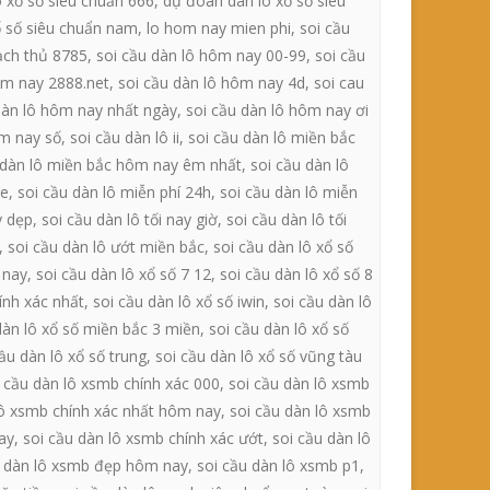
 xổ số siêu chuẩn 666
,
dự đoán dàn lô xổ số siêu
ổ số siêu chuẩn nam
,
lo hom nay mien phi
,
soi cầu
ạch thủ 8785
,
soi cầu dàn lô hôm nay 00-99
,
soi cầu
ôm nay 2888.net
,
soi cầu dàn lô hôm nay 4d
,
soi cau
dàn lô hôm nay nhất ngày
,
soi cầu dàn lô hôm nay ơi
ôm nay số
,
soi cầu dàn lô ii
,
soi cầu dàn lô miền bắc
 dàn lô miền bắc hôm nay êm nhất
,
soi cầu dàn lô
ne
,
soi cầu dàn lô miễn phí 24h
,
soi cầu dàn lô miễn
y dẹp
,
soi cầu dàn lô tối nay giờ
,
soi cầu dàn lô tối
,
soi cầu dàn lô ướt miền bắc
,
soi cầu dàn lô xổ số
 nay
,
soi cầu dàn lô xổ số 7 12
,
soi cầu dàn lô xổ số 8
ính xác nhất
,
soi cầu dàn lô xổ số iwin
,
soi cầu dàn lô
dàn lô xổ số miền bắc 3 miền
,
soi cầu dàn lô xổ số
ầu dàn lô xổ số trung
,
soi cầu dàn lô xổ số vũng tàu
 cầu dàn lô xsmb chính xác 000
,
soi cầu dàn lô xsmb
lô xsmb chính xác nhất hôm nay
,
soi cầu dàn lô xsmb
ay
,
soi cầu dàn lô xsmb chính xác ướt
,
soi cầu dàn lô
u dàn lô xsmb đẹp hôm nay
,
soi cầu dàn lô xsmb p1
,