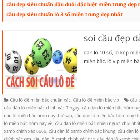
cầu đẹp siêu chuẩn đầu đuôi đặc biệt miền trung đẹp 
cầu đẹp siêu chuẩn lô 3 số miền trung đẹp nhất
soi cầu đẹp d
dàn lô 10 số, lô kép miề
miền bắc, lô vip miền bắ
Cầu lô đề miền bắc chuẩn xác
,
Cầu lô đề miền bắc vip
cầu 
cầu dàn lô miền bắc chính xác 7 ngày
,
cầu dàn lô miền bắc hôm nay
dàn lô miền bắc hôm nay thứ sáu
,
cầu dàn lô miền bắc hôm nay th
lô miền bắc hôm nay về
,
cầu dàn lô miền bắc nhiều người chơi nhấ
xsmb chính xác 6666
,
cầu dàn lô xsmb chính xác khung
,
cầu dàn lô
chính xác om
,
cầu dàn lô xsmb chính xác org
,
cầu dàn lô xsmb chín