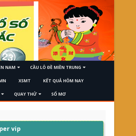
ỀN NAM
CẦU LÔ ĐỀ MIỀN TRUNG
ĐẦU ĐUÔI GIẢI
MN
XSMT
SOI CẦU ĐẸP BAO LÔ MIỀN
KẾT QUẢ HÔM NAY
TRUNG
QUAY THỬ
SỔ MƠ
 LÔ MIỀN NAM
SOI CẦU ĐẸP CẶP XÍU CHỦ MIỀN
 MB
QUAY THỬ XSMB
TRUNG
 XÍU CHỦ MIỀN
 MN
QUAY THỬ XSMN
SOI CẦU ĐẸP ĐẶC BIỆT MIỀN
TRUNG
per vip
I TÁM MIỀN
 MT
QUAY THỬ XSMT