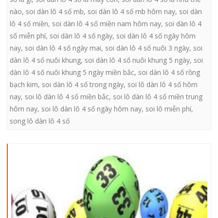
nào
,
soi dàn lô 4 số mb
,
soi dàn lô 4 số mb hôm nay
,
soi dàn
lô 4 số miền
,
soi dàn lô 4 số miền nam hôm nay
,
soi dàn lô 4
số miễn phí
,
soi dàn lô 4 số ngày
,
soi dàn lô 4 số ngày hôm
nay
,
soi dàn lô 4 số ngày mai
,
soi dàn lô 4 số nuôi 3 ngày
,
soi
dàn lô 4 số nuôi khung
,
soi dàn lô 4 số nuôi khung 5 ngày
,
soi
dàn lô 4 số nuôi khung 5 ngày miền bắc
,
soi dàn lô 4 số rồng
bạch kim
,
soi dàn lô 4 số trong ngày
,
soi lô dàn lô 4 số hôm
nay
,
soi lô dàn lô 4 số miền bắc
,
soi lô dàn lô 4 số miền trung
hôm nay
,
soi lô dàn lô 4 số ngày hôm nay
,
soi lô miễn phí
,
song lô dàn lô 4 số