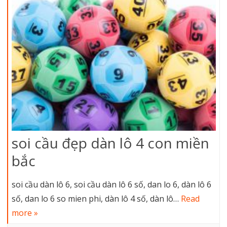
soi cầu đẹp dàn lô 4 con miền
bắc
soi cầu dàn lô 6, soi cầu dàn lô 6 số, dan lo 6, dàn lô 6
số, dan lo 6 so mien phi, dàn lô 4 số, dàn lô…
Read
more »