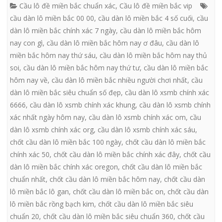
Cầu lô đề miền bắc chuẩn xác
,
Cầu lô đề miền bắc vip
cầu dàn lô miền bắc 00 00
,
cầu dàn lô miền bắc 4 số cuối
,
cầu
dàn lô miền bắc chính xác 7 ngày
,
cầu dàn lô miền bắc hôm
nay con gì
,
cầu dàn lô miền bắc hôm nay ơ đâu
,
cầu dàn lô
miền bắc hôm nay thứ sáu
,
cầu dàn lô miền bắc hôm nay thủ
soi
,
cầu dàn lô miền bắc hôm nay thứ tư
,
cầu dàn lô miền bắc
hôm nay về
,
cầu dàn lô miền bắc nhiều người chơi nhất
,
cầu
dàn lô miền bắc siêu chuẩn số đẹp
,
cầu dàn lô xsmb chính xác
6666
,
cầu dàn lô xsmb chính xác khung
,
cầu dàn lô xsmb chính
xác nhất ngày hôm nay
,
cầu dàn lô xsmb chính xác om
,
cầu
dàn lô xsmb chính xác org
,
cầu dàn lô xsmb chính xác sáu
,
chốt cầu dàn lô miền bắc 100 ngày
,
chốt cầu dàn lô miền bắc
chính xác 50
,
chốt cầu dàn lô miền bắc chính xác đây
,
chốt cầu
dàn lô miền bắc chính xác oregon
,
chốt cầu dàn lô miền bắc
chuẩn nhất
,
chốt cầu dàn lô miền bắc hôm nay
,
chốt cầu dàn
lô miền bắc lô gan
,
chốt cầu dàn lô miền bắc on
,
chốt cầu dàn
lô miền bắc rồng bạch kim
,
chốt cầu dàn lô miền bắc siêu
chuẩn 20
,
chốt cầu dàn lô miền bắc siêu chuẩn 360
,
chốt cầu