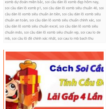
xsmb dự đoán miền bắc
,
soi cầu dàn lô xsmb đẹp hôm nay
,
soi cầu dàn lô xsmb p1
,
soi cầu dàn lô xsmb siêu chuẩn 40
,
soi
cầu dàn lô xsmb siêu chuẩn ăn tiền
,
soi cầu dàn lô xsmb siêu
chuẩn an toàn
,
soi cầu dàn lô xsmb siêu chuẩn chính xác
,
soi
cầu dàn lô xsmb siêu chuẩn excel
,
soi cầu dàn lô xsmb siêu
chuẩn indo
,
soi cầu dàn lô xsmb siêu chuẩn vip
,
soi cau lo de
mb
,
soi cầu lô đề chính xác nhất
,
soi cau lo mb bach thu