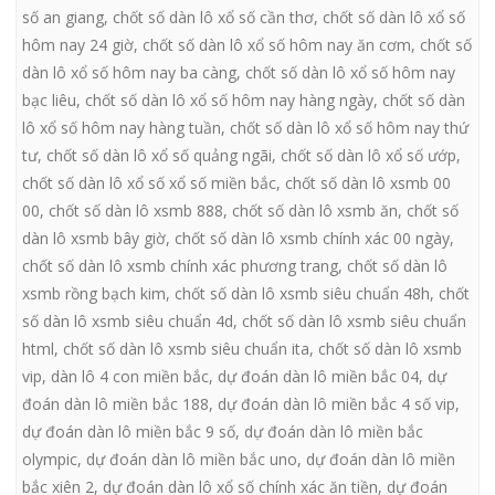
số an giang
,
chốt số dàn lô xổ số cần thơ
,
chốt số dàn lô xổ số
hôm nay 24 giờ
,
chốt số dàn lô xổ số hôm nay ăn cơm
,
chốt số
dàn lô xổ số hôm nay ba càng
,
chốt số dàn lô xổ số hôm nay
bạc liêu
,
chốt số dàn lô xổ số hôm nay hàng ngày
,
chốt số dàn
lô xổ số hôm nay hàng tuần
,
chốt số dàn lô xổ số hôm nay thứ
tư
,
chốt số dàn lô xổ số quảng ngãi
,
chốt số dàn lô xổ số ướp
,
chốt số dàn lô xổ số xổ số miền bắc
,
chốt số dàn lô xsmb 00
00
,
chốt số dàn lô xsmb 888
,
chốt số dàn lô xsmb ăn
,
chốt số
dàn lô xsmb bây giờ
,
chốt số dàn lô xsmb chính xác 00 ngày
,
chốt số dàn lô xsmb chính xác phương trang
,
chốt số dàn lô
xsmb rồng bạch kim
,
chốt số dàn lô xsmb siêu chuẩn 48h
,
chốt
số dàn lô xsmb siêu chuẩn 4d
,
chốt số dàn lô xsmb siêu chuẩn
html
,
chốt số dàn lô xsmb siêu chuẩn ita
,
chốt số dàn lô xsmb
vip
,
dàn lô 4 con miền bắc
,
dự đoán dàn lô miền bắc 04
,
dự
đoán dàn lô miền bắc 188
,
dự đoán dàn lô miền bắc 4 số vip
,
dự đoán dàn lô miền bắc 9 số
,
dự đoán dàn lô miền bắc
olympic
,
dự đoán dàn lô miền bắc uno
,
dự đoán dàn lô miền
bắc xiên 2
,
dự đoán dàn lô xổ số chính xác ăn tiền
,
dự đoán