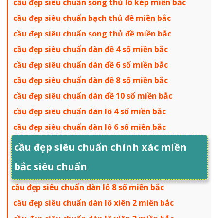
cầu đẹp siêu chuẩn song thủ lô kép miền bắc
cầu đẹp siêu chuẩn bạch thủ đề miền bắc
cầu đẹp siêu chuẩn song thủ đề miền bắc
cầu đẹp siêu chuẩn dàn đề 4 số miền bắc
cầu đẹp siêu chuẩn dàn đề 6 số miền bắc
cầu đẹp siêu chuẩn dàn đề 8 số miền bắc
cầu đẹp siêu chuẩn dàn đề 10 số miền bắc
cầu đẹp siêu chuẩn dàn lô 4 số miền bắc
cầu đẹp siêu chuẩn dàn lô 6 số miền bắc
cầu đẹp siêu chuẩn chính xác miền
bắc siêu chuẩn
cầu đẹp siêu chuẩn dàn lô 8 số miền bắc
cầu đẹp siêu chuẩn dàn lô xiên 2 miền bắc