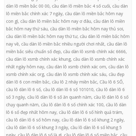
dàn lô miền bắc 00 00
,
cầu dàn lô miền bắc 4 số cuối
,
cầu dàn
lô miền bắc chính xác 7 ngày
,
cầu dàn lô miền bắc hôm nay
con gì
,
cầu dàn lô miền bắc hôm nay ơ đâu
,
cầu dàn lô miền
bắc hôm nay thứ sáu
,
cầu dàn lô miền bắc hôm nay thủ soi
,
cầu dàn lô miền bắc hôm nay thứ tư
,
cầu dàn lô miền bắc hôm
nay về
,
cầu dàn lô miền bắc nhiều người chơi nhất
,
cầu dàn lô
miền bắc siêu chuẩn số đẹp
,
cầu dàn lô xsmb chính xác 6666
,
cầu dàn lô xsmb chính xác khung
,
cầu dàn lô xsmb chính xác
nhất ngày hôm nay
,
cầu dàn lô xsmb chính xác om
,
cầu dàn lô
xsmb chính xác org
,
cầu dàn lô xsmb chính xác sáu
,
cầu đẹp
dàn lô 6 con miền bắc
,
cầu lô 2 nháy miền bắc
,
Cầu lô 6 SỐ
,
cầu lô dàn lô 6 số
,
cầu lô dàn lô 6 số 101010
,
cầu lô dàn lô 6
số 3 ngày
,
cầu lô dàn lô 6 số ăn quanh năm
,
cầu lô dàn lô 6 số
chạy quanh năm
,
cầu lô dàn lô 6 số chính xác 100
,
cầu lô dàn
lô 6 số đẹp nhất hôm nay
,
cầu lô dàn lô 6 số hình quả trám
,
cầu lô dàn lô 6 số hôm nay
,
cầu lô dàn lô 6 số khung 2 ngày
,
cầu lô dàn lô 6 số khung 3 ngày
,
cầu lô dàn lô 6 số khung 5
ngày
,
cầu lô dàn lô 6 số là gì
,
cầu lô dàn lô 6 số miền bắc
,
cầu