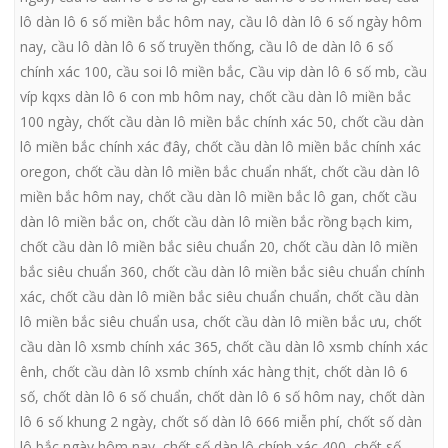
lô dàn lô 6 số miền bắc hôm nay
,
cầu lô dàn lô 6 số ngày hôm
nay
,
cầu lô dàn lô 6 số truyền thống
,
cầu lô de dàn lô 6 số
chính xác 100
,
cầu soi lô miền bắc
,
Cầu vip dàn lô 6 số mb
,
cầu
víp kqxs dàn lô 6 con mb hôm nay
,
chốt cầu dàn lô miền bắc
100 ngày
,
chốt cầu dàn lô miền bắc chính xác 50
,
chốt cầu dàn
lô miền bắc chính xác đây
,
chốt cầu dàn lô miền bắc chính xác
oregon
,
chốt cầu dàn lô miền bắc chuẩn nhất
,
chốt cầu dàn lô
miền bắc hôm nay
,
chốt cầu dàn lô miền bắc lô gan
,
chốt cầu
dàn lô miền bắc on
,
chốt cầu dàn lô miền bắc rồng bạch kim
,
chốt cầu dàn lô miền bắc siêu chuẩn 20
,
chốt cầu dàn lô miền
bắc siêu chuẩn 360
,
chốt cầu dàn lô miền bắc siêu chuẩn chính
xác
,
chốt cầu dàn lô miền bắc siêu chuẩn chuẩn
,
chốt cầu dàn
lô miền bắc siêu chuẩn usa
,
chốt cầu dàn lô miền bắc ưu
,
chốt
cầu dàn lô xsmb chính xác 365
,
chốt cầu dàn lô xsmb chính xác
ênh
,
chốt cầu dàn lô xsmb chính xác hàng thịt
,
chốt dàn lô 6
số
,
chốt dàn lô 6 số chuẩn
,
chốt dàn lô 6 số hôm nay
,
chốt dàn
lô 6 số khung 2 ngày
,
chốt số dàn lô 666 miễn phí
,
chốt số dàn
lô bắc ngày hôm nay
,
chốt số dàn lô chính xác 400
,
chốt số