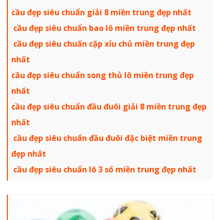
cầu đẹp siêu chuẩn giải 8 miền trung đẹp nhất
cầu đẹp siêu chuẩn bao lô miền trung đẹp nhất
cầu đẹp siêu chuẩn cặp xỉu chủ miền trung đẹp
nhất
cầu đẹp siêu chuẩn song thủ lô miền trung đẹp
nhất
cầu đẹp siêu chuẩn đầu đuôi giải 8 miền trung đẹp
nhất
cầu đẹp siêu chuẩn đầu đuôi đặc biệt miền trung
đẹp nhất
cầu đẹp siêu chuẩn lô 3 số miền trung đẹp nhất