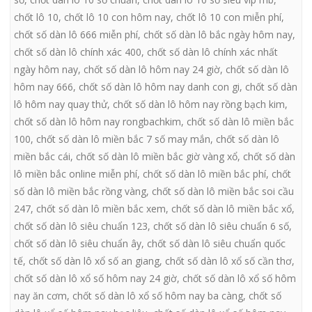
chốt lô 10
,
chốt lô 10 con hôm nay
,
chốt lô 10 con miễn phí
,
chốt số dàn lô 666 miễn phí
,
chốt số dàn lô bắc ngày hôm nay
,
chốt số dàn lô chính xác 400
,
chốt số dàn lô chính xác nhất
ngày hôm nay
,
chốt số dàn lô hôm nay 24 giờ
,
chốt số dàn lô
hôm nay 666
,
chốt số dàn lô hôm nay danh con gi
,
chốt số dàn
lô hôm nay quay thử
,
chốt số dàn lô hôm nay rồng bạch kim
,
chốt số dàn lô hôm nay rongbachkim
,
chốt số dàn lô miền bắc
100
,
chốt số dàn lô miền bắc 7 số may mắn
,
chốt số dàn lô
miền bắc cái
,
chốt số dàn lô miền bắc giờ vàng xổ
,
chốt số dàn
lô miền bắc online miễn phí
,
chốt số dàn lô miền bắc phí
,
chốt
số dàn lô miền bắc rồng vàng
,
chốt số dàn lô miền bắc soi cầu
247
,
chốt số dàn lô miền bắc xem
,
chốt số dàn lô miền bắc xổ
,
chốt số dàn lô siêu chuẩn 123
,
chốt số dàn lô siêu chuẩn 6 số
,
chốt số dàn lô siêu chuẩn ây
,
chốt số dàn lô siêu chuẩn quốc
tế
,
chốt số dàn lô xổ số an giang
,
chốt số dàn lô xổ số cần thơ
,
chốt số dàn lô xổ số hôm nay 24 giờ
,
chốt số dàn lô xổ số hôm
nay ăn cơm
,
chốt số dàn lô xổ số hôm nay ba càng
,
chốt số