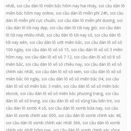
nhất
,
soi cầu dàn lô miền bắc hôm nay hai nháy
,
soi cầu dàn lô
miền bắc hôm nay online
,
soi cầu dàn lô miễn phí 24h
,
soi cầu
dàn lô miễn phí cực chuẩn
,
soi cầu dàn lô miễn phí dương
,
soi
cầu dàn lô tối nay dẹp
,
soi cầu dàn lô tối nay giờ
,
soi cầu dàn
lô tối nay nhiều nhất
,
soi cầu dàn lô tối nay số
,
soi cầu dàn lô
tối nay xiên
,
soi cầu dàn lô ướt miền bắc
,
soi cầu dàn lô xổ số
100 ngày
,
soi cầu dàn lô xổ số 15
,
soi cầu dàn lô xổ số 3 miền
hôm nay
,
soi cầu dàn lô xổ số 7 12
,
soi cầu dàn lô xổ số 8 số
miền bắc
,
soi cầu dàn lô xổ số chiều nay
,
soi cầu dàn lô xổ số
chính xác nhất
,
soi cầu dàn lô xổ số iwin
,
soi cầu dàn lô xổ số
miền bắc 00 ngày
,
soi cầu dàn lô xổ số miền bắc 04
,
soi cầu
dàn lô xổ số miền bắc 3 miền
,
soi cầu dàn lô xổ số miền bắc
ebook
,
soi cầu dàn lô xổ số miền bắc phương trang
,
soi cầu
dàn lô xổ số trung
,
soi cầu dàn lô xổ số vũng tàu bến tre
,
soi
cầu dàn lô xsmb 4 số
,
soi cầu dàn lô xsmb bữa nay
,
soi cầu
dàn lô xsmb chính xác 000
,
soi cầu dàn lô xsmb chính xác 4d
,
soi cầu dàn lô xsmb chính xác nhất 366
,
soi cầu dàn lô xsmb
chính xác nhất hôm nay
,
soi cầu dàn lô xsmb chính xác rông