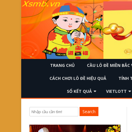
TRANG CHỦ
CẦU LÔ ĐỀ MIỀN BẮC 
CÁCH CHƠI LÔ ĐỀ HIỆU QUẢ
SOI CẦU ĐẸP BẠCH THU LÔ
TÍNH 
NHÁY VÍP MIỀN BẮC
SỔ KẾT QUẢ
VIETLOTT
SOI CẦU ĐẸP BA CÀNG VÍP 
SỔ KẾT QUẢ XSMB
BẮC
XỔ SỐ VIETLOT
Search
SỔ KẾT QUẢ XSMN
SOI CẦU ĐẸP DÀN ĐỀ 4 CON
XO SO MEGA 6/
MIỀN BẮC
SỔ KẾT QUẢ XSMT
XỔ SỐ POWER 6