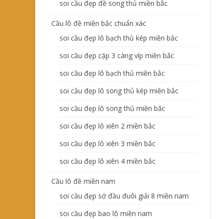
soi cầu đẹp đề song thủ miền bắc
Cầu lô đề miền bắc chuẩn xác
soi cầu đẹp lô bạch thủ kép miền bắc
soi cầu đẹp cặp 3 càng víp miền bắc
soi cầu đẹp lô bạch thủ miền bắc
soi cầu đẹp lô song thủ kép miền bắc
soi cầu đẹp lô song thủ miền bắc
soi cầu đẹp lô xiên 2 miền bắc
soi cầu đẹp lô xiên 3 miền bắc
soi cầu đẹp lô xiên 4 miền bắc
Cầu lô đề miền nam
soi cầu đẹp sớ đầu đuôi giải 8 miền nam
soi cầu đẹp bao lô miền nam