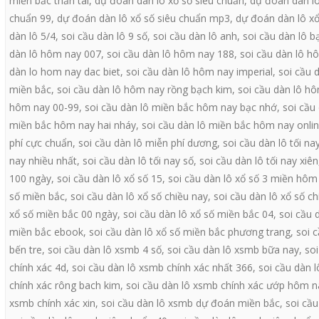
miền bắc thần tài
,
dự đoán dàn lô xổ số siêu chuẩn
,
dự đoán dàn lô
chuẩn 99
,
dự đoán dàn lô xổ số siêu chuẩn mp3
,
dự đoán dàn lô x
dàn lô 5/4
,
soi cầu dàn lô 9 số
,
soi cầu dàn lô anh
,
soi cầu dàn lô b
dàn lô hôm nay 007
,
soi cầu dàn lô hôm nay 188
,
soi cầu dàn lô h
dàn lo hom nay dac biet
,
soi cầu dàn lô hôm nay imperial
,
soi cầu 
miền bắc
,
soi cầu dàn lô hôm nay rồng bạch kim
,
soi cầu dàn lô h
hôm nay 00-99
,
soi cầu dàn lô miền bắc hôm nay bạc nhớ
,
soi cầu
miền bắc hôm nay hai nháy
,
soi cầu dàn lô miền bắc hôm nay onli
phí cực chuẩn
,
soi cầu dàn lô miễn phí dương
,
soi cầu dàn lô tối na
nay nhiều nhất
,
soi cầu dàn lô tối nay số
,
soi cầu dàn lô tối nay xiên
100 ngày
,
soi cầu dàn lô xổ số 15
,
soi cầu dàn lô xổ số 3 miền hôm
số miền bắc
,
soi cầu dàn lô xổ số chiều nay
,
soi cầu dàn lô xổ số ch
xổ số miền bắc 00 ngày
,
soi cầu dàn lô xổ số miền bắc 04
,
soi cầu 
miền bắc ebook
,
soi cầu dàn lô xổ số miền bắc phương trang
,
soi c
bến tre
,
soi cầu dàn lô xsmb 4 số
,
soi cầu dàn lô xsmb bữa nay
,
soi
chính xác 4d
,
soi cầu dàn lô xsmb chính xác nhất 366
,
soi cầu dàn 
chính xác rông bach kim
,
soi cầu dàn lô xsmb chính xác ướp hôm n
xsmb chính xác xin
,
soi cầu dàn lô xsmb dự đoán miền bắc
,
soi cầ