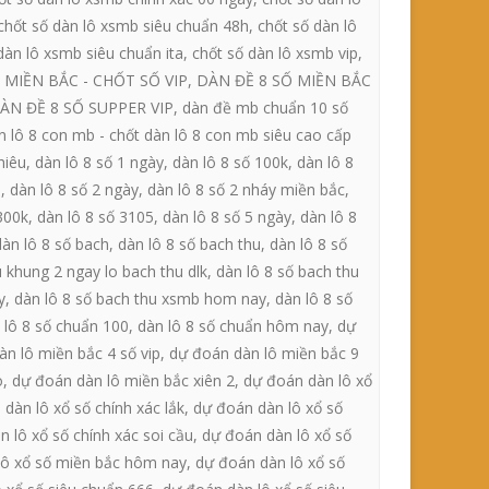
chốt số dàn lô xsmb siêu chuẩn 48h
,
chốt số dàn lô
dàn lô xsmb siêu chuẩn ita
,
chốt số dàn lô xsmb vip
,
 MIỀN BẮC - CHỐT SỐ VIP
,
DÀN ĐỀ 8 SỐ MIỀN BẮC
ÀN ĐỀ 8 SỐ SUPPER VIP
,
dàn đề mb chuẩn 10 số
n lô 8 con mb - chốt dàn lô 8 con mb siêu cao cấp
hiêu
,
dàn lô 8 số 1 ngày
,
dàn lô 8 số 100k
,
dàn lô 8
0
,
dàn lô 8 số 2 ngày
,
dàn lô 8 số 2 nháy miền bắc
,
300k
,
dàn lô 8 số 3105
,
dàn lô 8 số 5 ngày
,
dàn lô 8
dàn lô 8 số bach
,
dàn lô 8 số bach thu
,
dàn lô 8 số
u khung 2 ngay lo bach thu dlk
,
dàn lô 8 số bach thu
y
,
dàn lô 8 số bach thu xsmb hom nay
,
dàn lô 8 số
 lô 8 số chuẩn 100
,
dàn lô 8 số chuẩn hôm nay
,
dự
n lô miền bắc 4 số vip
,
dự đoán dàn lô miền bắc 9
o
,
dự đoán dàn lô miền bắc xiên 2
,
dự đoán dàn lô xổ
dàn lô xổ số chính xác lắk
,
dự đoán dàn lô xổ số
 lô xổ số chính xác soi cầu
,
dự đoán dàn lô xổ số
lô xổ số miền bắc hôm nay
,
dự đoán dàn lô xổ số