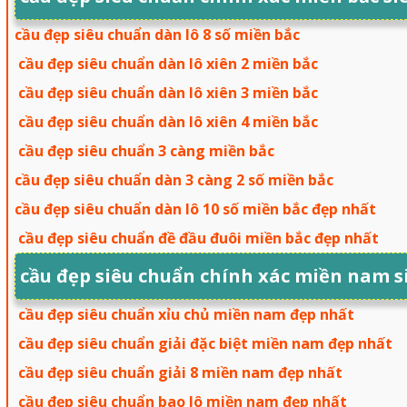
cầu đẹp siêu chuẩn dàn lô 8 số miền bắc
cầu đẹp siêu chuẩn dàn lô xiên 2 miền bắc
cầu đẹp siêu chuẩn dàn lô xiên 3 miền bắc
cầu đẹp siêu chuẩn dàn lô xiên 4 miền bắc
cầu đẹp siêu chuẩn 3 càng miền bắc
cầu đẹp siêu chuẩn dàn 3 càng 2 số miền bắc
cầu đẹp siêu chuẩn dàn lô 10 số miền bắc đẹp nhất
cầu đẹp siêu chuẩn đề đầu đuôi miền bắc đẹp nhất
cầu đẹp siêu chuẩn chính xác miền nam s
cầu đẹp siêu chuẩn xỉu chủ miền nam đẹp nhất
cầu đẹp siêu chuẩn giải đặc biệt miền nam đẹp nhất
cầu đẹp siêu chuẩn giải 8 miền nam đẹp nhất
cầu đẹp siêu chuẩn bao lô miền nam đẹp nhất