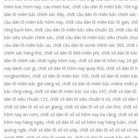
mien bac hom nay
,
cau mien bac
,
chốt cầu dàn lô miền bắc 100 ng
dàn lô miền bắc chính xác đây
,
chốt cầu dàn lô miền bắc chính xác
cầu dàn lô miền bắc hôm nay
,
chốt cầu dàn lô miền bắc lô gan
,
chố
rồng bạch kim
,
chốt cầu dàn lô miền bắc siêu chuẩn 20
,
chốt cầu d
bắc siêu chuẩn chính xác
,
chốt cầu dàn lô miền bắc siêu chuẩn chu
cầu dàn lô miền bắc ưu
,
chốt cầu dàn lô xsmb chính xác 365
,
chốt 
chính xác hàng thịt
,
chốt số dàn lô 666 miễn phí
,
chốt số dàn lô bắ
dàn lô chính xác nhất ngày hôm nay
,
chốt số dàn lô hôm nay 24 gi
nay danh con gi
,
chốt số dàn lô hôm nay quay thử
,
chốt số dàn lô 
rongbachkim
,
chốt số dàn lô miền bắc 100
,
chốt số dàn lô miền bắ
dàn lô miền bắc giờ vàng xổ
,
chốt số dàn lô miền bắc online miễn p
bắc rồng vàng
,
chốt số dàn lô miền bắc soi cầu 247
,
chốt số dàn l
dàn lô siêu chuẩn 123
,
chốt số dàn lô siêu chuẩn 6 số
,
chốt số dàn 
chốt số dàn lô xổ số an giang
,
chốt số dàn lô xổ số cần thơ
,
chốt số
hôm nay ăn cơm
,
chốt số dàn lô xổ số hôm nay ba càng
,
chốt số d
hôm nay hàng ngày
,
chốt số dàn lô xổ số hôm nay hàng tuần
,
chốt
quảng ngãi
,
chốt số dàn lô xổ số ướp
,
chốt số dàn lô xổ số xổ số m
xsmb 888
,
chốt số dàn lô xsmb ăn
,
chốt số dàn lô xsmb bây giờ
,
ch