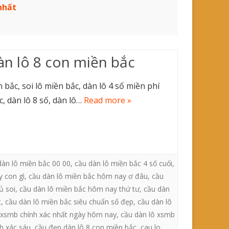
nhất
àn lô 8 con miền bắc
n bắc, soi lô miền bắc, dàn lô 4 số miền phí
c, dàn lô 8 số, dàn lô…
Read more »
dàn lô miền bắc 00 00
,
cầu dàn lô miền bắc 4 số cuối
,
 con gì
,
cầu dàn lô miền bắc hôm nay ơ đâu
,
cầu
ủ soi
,
cầu dàn lô miền bắc hôm nay thứ tư
,
cầu dàn
t
,
cầu dàn lô miền bắc siêu chuẩn số đẹp
,
cầu dàn lô
 xsmb chính xác nhất ngày hôm nay
,
cầu dàn lô xsmb
h xác sáu
,
cầu đẹp dàn lô 8 con miền bắc
,
cau lo