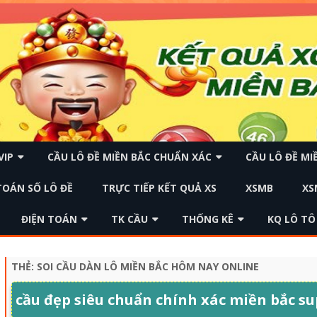
Skip
VIP
CẦU LÔ ĐỀ MIỀN BẮC CHUẨN XÁC
CẦU LÔ ĐỀ MI
to
content
 2
TOÁN SỐ LÔ ĐỀ
SOI CẦU ĐẸP LÔ BẠCH THỦ KÉP
TRỰC TIẾP KẾT QUẢ XS
SOI CẦU ĐẸP SỚ 
XSMB
XS
MIỀN BẮC
8 MIỀN NAM
ĐIỆN TOÁN
TK CẦU
THỐNG KÊ
KQ LÔ TÔ
MIỀN
SOI CẦU ĐẸP CẶP 3 CÀNG VÍP
SOI CẦU ĐẸP BAO
T
XỔ SỐ ĐIỆN TOÁN 6×36
MIỀN BẮC
CẦU BẠCH THỦ (MB)
THỐNG KÊ ĐẦU ĐUÔI
BẢNG LOTO
SOI CẦU ĐẸP CẶP
THẺ:
SOI CẦU DÀN LÔ MIỀN BẮC HÔM NAY ONLINE
45
XỔ SỐ ĐIỆN TOÁN 123
SOI CẦU ĐẸP LÔ BẠCH THỦ
CẦU LẬT LIÊN TỤC (MB)
THỐNG KÊ LÔ GAN
NAM
BẢNG LOTO
MIỀN BẮC
cầu đẹp siêu chuẩn chính xác miền bắc su
/55
XỔ SỐ THẦN TÀI
CẦU VỀ CẢ CẶP (MB)
THỐNG KÊ LÔ XIÊN
SOI CẦU ĐẸP GIẢ
BẢNG LOTO