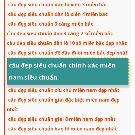
cầu đẹp siêu chuẩn dàn lô xiên 3 miền bắc
cầu đẹp siêu chuẩn dàn lô xiên 4 miền bắc
cầu đẹp siêu chuẩn 3 càng miền bắc
cầu đẹp siêu chuẩn dàn 3 càng 2 số miền bắc
cầu đẹp siêu chuẩn dàn lô 10 số miền bắc đẹp nhất
cầu đẹp siêu chuẩn đề đầu đuôi miền bắc đẹp nhất
cầu đẹp siêu chuẩn chính xác miền
nam siêu chuẩn
cầu đẹp siêu chuẩn xỉu chủ miền nam đẹp nhất
cầu đẹp siêu chuẩn giải đặc biệt miền nam đẹp
nhất
cầu đẹp siêu chuẩn giải 8 miền nam đẹp nhất
cầu đẹp siêu chuẩn bao lô miền nam đẹp nhất