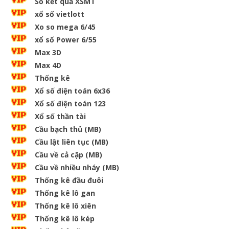
Sổ kết quả XSMT
xổ số vietlott
Xo so mega 6/45
xổ số Power 6/55
Max 3D
Max 4D
Thống kê
Xổ số điện toán 6x36
Xổ số điện toán 123
Xổ số thần tài
Cầu bạch thủ (MB)
Cầu lật liên tục (MB)
Cầu về cả cặp (MB)
Cầu về nhiều nháy (MB)
Thống kê đầu đuôi
Thống kê lô gan
Thống kê lô xiên
Thống kê lô kép