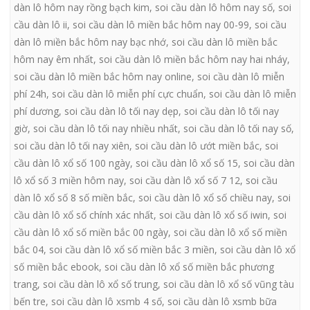
dàn lô hôm nay rồng bạch kim
,
soi cầu dàn lô hôm nay số
,
soi
cầu dàn lô ii
,
soi cầu dàn lô miền bắc hôm nay 00-99
,
soi cầu
dàn lô miền bắc hôm nay bạc nhớ
,
soi cầu dàn lô miền bắc
hôm nay êm nhất
,
soi cầu dàn lô miền bắc hôm nay hai nháy
,
soi cầu dàn lô miền bắc hôm nay online
,
soi cầu dàn lô miễn
phí 24h
,
soi cầu dàn lô miễn phí cực chuẩn
,
soi cầu dàn lô miễn
phí dương
,
soi cầu dàn lô tối nay dẹp
,
soi cầu dàn lô tối nay
giờ
,
soi cầu dàn lô tối nay nhiều nhất
,
soi cầu dàn lô tối nay số
,
soi cầu dàn lô tối nay xiên
,
soi cầu dàn lô ướt miền bắc
,
soi
cầu dàn lô xổ số 100 ngày
,
soi cầu dàn lô xổ số 15
,
soi cầu dàn
lô xổ số 3 miền hôm nay
,
soi cầu dàn lô xổ số 7 12
,
soi cầu
dàn lô xổ số 8 số miền bắc
,
soi cầu dàn lô xổ số chiều nay
,
soi
cầu dàn lô xổ số chính xác nhất
,
soi cầu dàn lô xổ số iwin
,
soi
cầu dàn lô xổ số miền bắc 00 ngày
,
soi cầu dàn lô xổ số miền
bắc 04
,
soi cầu dàn lô xổ số miền bắc 3 miền
,
soi cầu dàn lô xổ
số miền bắc ebook
,
soi cầu dàn lô xổ số miền bắc phương
trang
,
soi cầu dàn lô xổ số trung
,
soi cầu dàn lô xổ số vũng tàu
bến tre
,
soi cầu dàn lô xsmb 4 số
,
soi cầu dàn lô xsmb bữa