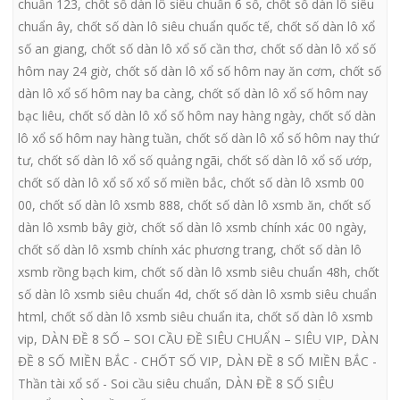
chuẩn 123
,
chốt số dàn lô siêu chuẩn 6 số
,
chốt số dàn lô siêu
chuẩn ây
,
chốt số dàn lô siêu chuẩn quốc tế
,
chốt số dàn lô xổ
số an giang
,
chốt số dàn lô xổ số cần thơ
,
chốt số dàn lô xổ số
hôm nay 24 giờ
,
chốt số dàn lô xổ số hôm nay ăn cơm
,
chốt số
dàn lô xổ số hôm nay ba càng
,
chốt số dàn lô xổ số hôm nay
bạc liêu
,
chốt số dàn lô xổ số hôm nay hàng ngày
,
chốt số dàn
lô xổ số hôm nay hàng tuần
,
chốt số dàn lô xổ số hôm nay thứ
tư
,
chốt số dàn lô xổ số quảng ngãi
,
chốt số dàn lô xổ số ướp
,
chốt số dàn lô xổ số xổ số miền bắc
,
chốt số dàn lô xsmb 00
00
,
chốt số dàn lô xsmb 888
,
chốt số dàn lô xsmb ăn
,
chốt số
dàn lô xsmb bây giờ
,
chốt số dàn lô xsmb chính xác 00 ngày
,
chốt số dàn lô xsmb chính xác phương trang
,
chốt số dàn lô
xsmb rồng bạch kim
,
chốt số dàn lô xsmb siêu chuẩn 48h
,
chốt
số dàn lô xsmb siêu chuẩn 4d
,
chốt số dàn lô xsmb siêu chuẩn
html
,
chốt số dàn lô xsmb siêu chuẩn ita
,
chốt số dàn lô xsmb
vip
,
DÀN ĐỀ 8 SỐ – SOI CẦU ĐỀ SIÊU CHUẨN – SIÊU VIP
,
DÀN
ĐỀ 8 SỐ MIỀN BẮC - CHỐT SỐ VIP
,
DÀN ĐỀ 8 SỐ MIỀN BẮC -
Thần tài xổ số - Soi cầu siêu chuẩn
,
DÀN ĐỀ 8 SỐ SIÊU