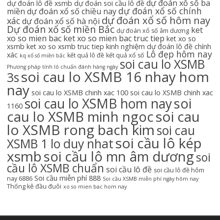
dự đoán xổ số ba
dự đoán lô đề xsmb
dự đoán soi cầu lô đề
dự đoán xổ số chính
miền
dự đoán xổ số chiều nay
dự đoán xổ số hôm nay
xác
dự đoán xổ số hà nội
Dự đoán xổ số miền Bắc
ket
dự đoán xổ số âm dương
xo so mien bac
ket xo so mien bac truc tiep
ket xo so
xsmb
ket xo so xsmb truc tiep
kinh nghiệm dự đoán lô đề chính
Lô đẹp hôm nay
xác
kết quả lô đề
kết quả xổ số
kq xổ số miền bắc
soi cau lo XSMB
Phương pháp tính lô chuẩn đánh hàng ngày
soi cau lo XSMB 16 nhay hom
3s
nay
soi cau lo XSMB chinh xac 100
soi cau lo XSMB chinh xac
soi
soi cau lo XSMB hom nay
1160
soi cau
cau lo XSMB minh ngoc
lo XSMB rong bach kim
soi cau
soi cầu lô kép
XSMB 1 lo duy nhat
xsmb
soi cầu lô mn âm dương
soi
cầu lô XSMB chuẩn
soi cầu lô đề
soi cầu lô đề hôm
Soi cầu miễn phí 888
nay 6886
Soi cầu XSMB miễn phí ngày hôm nay
Thống kê đầu đuôi
xo so mien bac hom nay