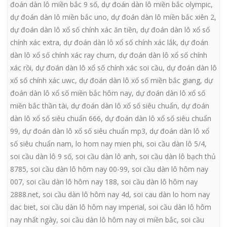
đoán dàn lô miền bắc 9 số
,
dự đoán dàn lô miền bắc olympic
,
dự đoán dàn lô miền bắc uno
,
dự đoán dàn lô miền bắc xiên 2
,
dự đoán dàn lô xổ số chính xác ăn tiền
,
dự đoán dàn lô xổ số
chính xác extra
,
dự đoán dàn lô xổ số chính xác lắk
,
dự đoán
dàn lô xổ số chính xác ray churn
,
dự đoán dàn lô xổ số chính
xác rồi
,
dự đoán dàn lô xổ số chính xác soi cầu
,
dự đoán dàn lô
xổ số chính xác uwc
,
dự đoán dàn lô xổ số miền bắc giang
,
dự
đoán dàn lô xổ số miền bắc hôm nay
,
dự đoán dàn lô xổ số
miền bắc thần tài
,
dự đoán dàn lô xổ số siêu chuẩn
,
dự đoán
dàn lô xổ số siêu chuẩn 666
,
dự đoán dàn lô xổ số siêu chuẩn
99
,
dự đoán dàn lô xổ số siêu chuẩn mp3
,
dự đoán dàn lô xổ
số siêu chuẩn nam
,
lo hom nay mien phi
,
soi cầu dàn lô 5/4
,
soi cầu dàn lô 9 số
,
soi cầu dàn lô anh
,
soi cầu dàn lô bạch thủ
8785
,
soi cầu dàn lô hôm nay 00-99
,
soi cầu dàn lô hôm nay
007
,
soi cầu dàn lô hôm nay 188
,
soi cầu dàn lô hôm nay
2888.net
,
soi cầu dàn lô hôm nay 4d
,
soi cau dàn lo hom nay
dac biet
,
soi cầu dàn lô hôm nay imperial
,
soi cầu dàn lô hôm
nay nhất ngày
,
soi cầu dàn lô hôm nay ơi miền bắc
,
soi cầu