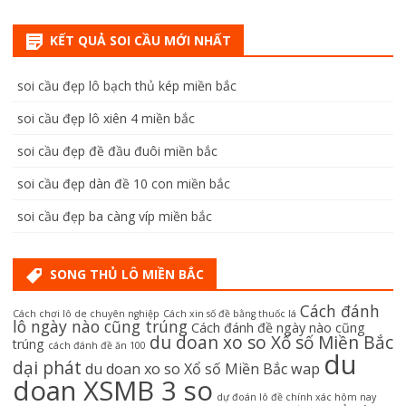
KẾT QUẢ SOI CẦU MỚI NHẤT
soi cầu đẹp lô bạch thủ kép miền bắc
soi cầu đẹp lô xiên 4 miền bắc
soi cầu đẹp đề đầu đuôi miền bắc
soi cầu đẹp dàn đề 10 con miền bắc
soi cầu đẹp ba càng víp miền bắc
SONG THỦ LÔ MIỀN BẮC
Cách đánh
Cách chơi lô de chuyên nghiệp
Cách xin số đề bằng thuốc lá
lô ngày nào cũng trúng
Cách đánh đề ngày nào cũng
du doan xo so Xổ số Miền Bắc
trúng
cách đánh đề ăn 100
du
dại phát
du doan xo so Xổ số Miền Bắc wap
doan XSMB 3 so
dự đoán lô đề chính xác hôm nay