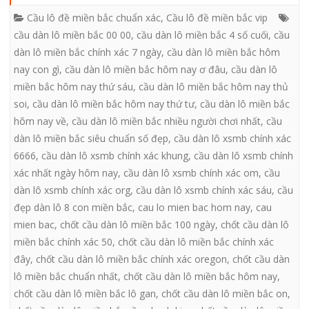
Cầu lô đề miền bắc chuẩn xác
,
Cầu lô đề miền bắc vip
cầu dàn lô miền bắc 00 00
,
cầu dàn lô miền bắc 4 số cuối
,
cầu
dàn lô miền bắc chính xác 7 ngày
,
cầu dàn lô miền bắc hôm
nay con gì
,
cầu dàn lô miền bắc hôm nay ơ đâu
,
cầu dàn lô
miền bắc hôm nay thứ sáu
,
cầu dàn lô miền bắc hôm nay thủ
soi
,
cầu dàn lô miền bắc hôm nay thứ tư
,
cầu dàn lô miền bắc
hôm nay về
,
cầu dàn lô miền bắc nhiều người chơi nhất
,
cầu
dàn lô miền bắc siêu chuẩn số đẹp
,
cầu dàn lô xsmb chính xác
6666
,
cầu dàn lô xsmb chính xác khung
,
cầu dàn lô xsmb chính
xác nhất ngày hôm nay
,
cầu dàn lô xsmb chính xác om
,
cầu
dàn lô xsmb chính xác org
,
cầu dàn lô xsmb chính xác sáu
,
cầu
đẹp dàn lô 8 con miền bắc
,
cau lo mien bac hom nay
,
cau
mien bac
,
chốt cầu dàn lô miền bắc 100 ngày
,
chốt cầu dàn lô
miền bắc chính xác 50
,
chốt cầu dàn lô miền bắc chính xác
đây
,
chốt cầu dàn lô miền bắc chính xác oregon
,
chốt cầu dàn
lô miền bắc chuẩn nhất
,
chốt cầu dàn lô miền bắc hôm nay
,
chốt cầu dàn lô miền bắc lô gan
,
chốt cầu dàn lô miền bắc on
,