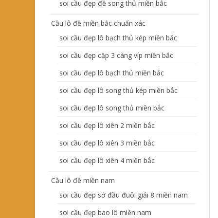
soi cầu đẹp đề song thủ miền bắc
Cầu lô đề miền bắc chuẩn xác
soi cầu đẹp lô bạch thủ kép miền bắc
soi cầu đẹp cặp 3 càng víp miền bắc
soi cầu đẹp lô bạch thủ miền bắc
soi cầu đẹp lô song thủ kép miền bắc
soi cầu đẹp lô song thủ miền bắc
soi cầu đẹp lô xiên 2 miền bắc
soi cầu đẹp lô xiên 3 miền bắc
soi cầu đẹp lô xiên 4 miền bắc
Cầu lô đề miền nam
soi cầu đẹp sớ đầu đuôi giải 8 miền nam
soi cầu đẹp bao lô miền nam