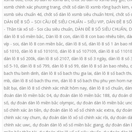
xsmb chính xác phương trang
,
chốt số dàn lô xsmb rồng bạch kim
,
xsmb siêu chuẩn 4d
,
chốt số dàn lô xsmb siêu chuẩn html
,
chốt số 
DÀN ĐỀ 8 SỐ – SOI CẦU ĐỀ SIÊU CHUẨN – SIÊU VIP
,
DÀN ĐỀ 8 SỐ
- Thần tài xổ số - Soi cầu siêu chuẩn
,
DÀN ĐỀ 8 SỐ SIÊU CHUẨN
,
D
dàn lô 8 số miền bắc
,
Dàn lô 8 con
,
dàn lô 8 con bao nhiêu tiền
,
dà
víp - soi
,
dàn lô 8 con miền bắc
,
dàn lô 8 số
,
dàn lô 8 số 1 ăn bao n
số 1010
,
dàn lô 8 số 101010
,
dàn lô 8 số 107109
,
dàn lô 8 số 1101
dàn lô 8 số 200k
,
dàn lô 8 số 2107
,
dàn lô 8 số 3 ngày
,
dàn lô 8 số 
số 5-10
,
dàn lô 8 số 799
,
dàn lô 8 số 99
,
dàn lô 8 số ăn bao nhiêu
,
bach thu binh dinh
,
dàn lô 8 số bach thu gia lai
,
dàn lô 8 số bach th
mb
,
dàn lô 8 số bach thu mn
,
dàn lô 8 số bach thu phu yen hom na
bất bại
,
dàn lô 8 số chính xác nhất hôm nay
,
dàn lô 8 số chuẩn
,
dàn
đoán dàn lô miền bắc 04
,
dự đoán dàn lô miền bắc 188
,
dự đoán dà
số
,
dự đoán dàn lô miền bắc olympic
,
dự đoán dàn lô miền bắc un
số chính xác ăn tiền
,
dự đoán dàn lô xổ số chính xác extra
,
dự đoán 
chính xác ray churn
,
dự đoán dàn lô xổ số chính xác rồi
,
dự đoán dàn
chính xác uwc
,
dự đoán dàn lô xổ số miền bắc giang
,
dự đoán dàn 