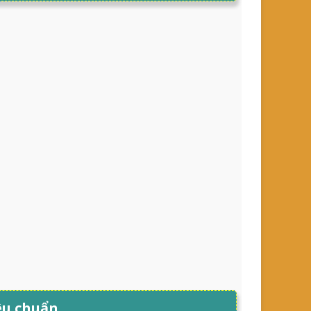
SOI CẦU ĐẸP GIẢI TÁM MIỀN
QUAY THỬ VIETLOTT
TRUNG
BIỆT MIỀN
SOI CẦU ĐẸP LÔ 3 SỐ MIỀN
TRUNG
 SỐ MIỀN
SOI CẦU ĐẸP SỚ ĐẦU ĐUÔI GIẢI
ĐẶC BIỆT MIỀN TRUNG
ĐẦU ĐUÔI GIẢI
AM
SOI CẦU ĐẸP XÍU CHỦ MIỀN
TRUNG
G THỦ LÔ
SOI CẦU ĐẸP SỚ ĐẦU ĐUÔI GIẢI
8 MIỀN TRUNG
 CHỦ MIỀN
SOI CẦU ĐẸP SONG THỦ LÔ
MIỀN TRUNG
êu chuẩn