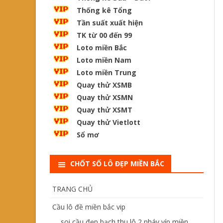
Thống kê Tổng
Tần suất xuất hiện
TK từ 00 đến 99
Loto miền Bắc
Loto miền Nam
Loto miền Trung
Quay thử XSMB
Quay thử XSMN
Quay thử XSMT
Quay thử Vietlott
Sổ mơ
CHỐT SỐ LÔ ĐẸP MIỀN BẮC
TRANG CHỦ
Cầu lô đề miền bắc vip
soi cầu đẹp bạch thu lô 2 nháy víp miền