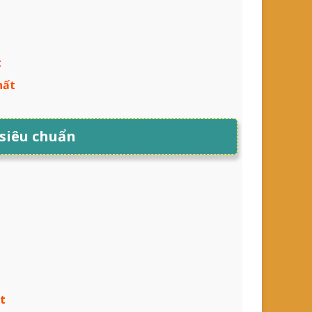
t
hất
 siêu chuẩn
t