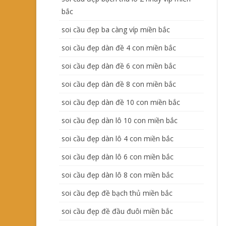
bắc
soi cầu đẹp ba càng víp miền bắc
soi cầu đẹp dàn đề 4 con miền bắc
soi cầu đẹp dàn đề 6 con miền bắc
soi cầu đẹp dàn đề 8 con miền bắc
soi cầu đẹp dàn đề 10 con miền bắc
soi cầu đẹp dàn lô 10 con miền bắc
soi cầu đẹp dàn lô 4 con miền bắc
soi cầu đẹp dàn lô 6 con miền bắc
soi cầu đẹp dàn lô 8 con miền bắc
soi cầu đẹp đề bạch thủ miền bắc
soi cầu đẹp đề đầu đuôi miền bắc