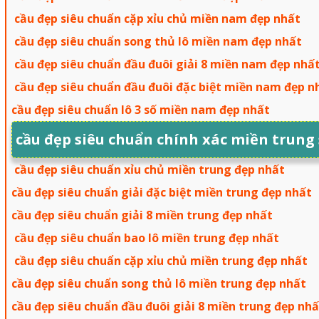
cầu đẹp siêu chuẩn cặp xỉu chủ miền nam đẹp nhất
cầu đẹp siêu chuẩn song thủ lô miền nam đẹp nhất
cầu đẹp siêu chuẩn đầu đuôi giải 8 miền nam đẹp nhấ
cầu đẹp siêu chuẩn đầu đuôi đặc biệt miền nam đẹp n
cầu đẹp siêu chuẩn lô 3 số miền nam đẹp nhất
cầu đẹp siêu chuẩn chính xác miền trung
cầu đẹp siêu chuẩn xỉu chủ miền trung đẹp nhất
cầu đẹp siêu chuẩn giải đặc biệt miền trung đẹp nhất
cầu đẹp siêu chuẩn giải 8 miền trung đẹp nhất
cầu đẹp siêu chuẩn bao lô miền trung đẹp nhất
cầu đẹp siêu chuẩn cặp xỉu chủ miền trung đẹp nhất
cầu đẹp siêu chuẩn song thủ lô miền trung đẹp nhất
cầu đẹp siêu chuẩn đầu đuôi giải 8 miền trung đẹp nhấ