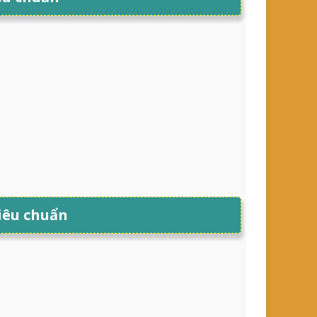
iêu chuẩn