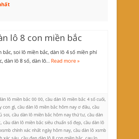
nhất
àn lô 8 con miền bắc
n bắc, soi lô miền bắc, dàn lô 4 số miền phí
c, dàn lô 8 số, dàn lô…
Read more »
dàn lô miền bắc 00 00
,
cầu dàn lô miền bắc 4 số cuối
,
 con gì
,
cầu dàn lô miền bắc hôm nay ơ đâu
,
cầu
ủ soi
,
cầu dàn lô miền bắc hôm nay thứ tư
,
cầu dàn
t
,
cầu dàn lô miền bắc siêu chuẩn số đẹp
,
cầu dàn lô
 xsmb chính xác nhất ngày hôm nay
,
cầu dàn lô xsmb
h xác sáu
,
cầu đẹp dàn lô 8 con miền bắc
,
cau lo