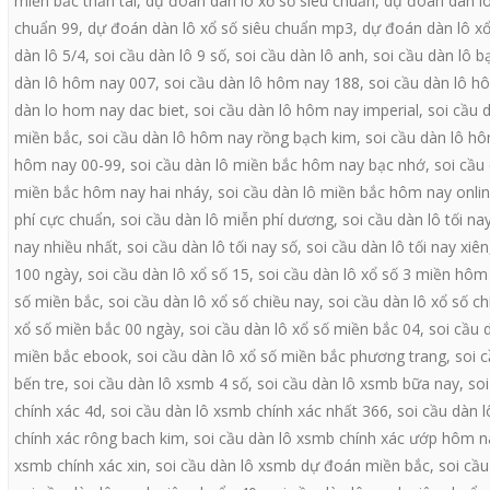
miền bắc thần tài
,
dự đoán dàn lô xổ số siêu chuẩn
,
dự đoán dàn lô
chuẩn 99
,
dự đoán dàn lô xổ số siêu chuẩn mp3
,
dự đoán dàn lô x
dàn lô 5/4
,
soi cầu dàn lô 9 số
,
soi cầu dàn lô anh
,
soi cầu dàn lô b
dàn lô hôm nay 007
,
soi cầu dàn lô hôm nay 188
,
soi cầu dàn lô h
dàn lo hom nay dac biet
,
soi cầu dàn lô hôm nay imperial
,
soi cầu 
miền bắc
,
soi cầu dàn lô hôm nay rồng bạch kim
,
soi cầu dàn lô h
hôm nay 00-99
,
soi cầu dàn lô miền bắc hôm nay bạc nhớ
,
soi cầu
miền bắc hôm nay hai nháy
,
soi cầu dàn lô miền bắc hôm nay onli
phí cực chuẩn
,
soi cầu dàn lô miễn phí dương
,
soi cầu dàn lô tối na
nay nhiều nhất
,
soi cầu dàn lô tối nay số
,
soi cầu dàn lô tối nay xiên
100 ngày
,
soi cầu dàn lô xổ số 15
,
soi cầu dàn lô xổ số 3 miền hôm
số miền bắc
,
soi cầu dàn lô xổ số chiều nay
,
soi cầu dàn lô xổ số ch
xổ số miền bắc 00 ngày
,
soi cầu dàn lô xổ số miền bắc 04
,
soi cầu 
miền bắc ebook
,
soi cầu dàn lô xổ số miền bắc phương trang
,
soi c
bến tre
,
soi cầu dàn lô xsmb 4 số
,
soi cầu dàn lô xsmb bữa nay
,
soi
chính xác 4d
,
soi cầu dàn lô xsmb chính xác nhất 366
,
soi cầu dàn 
chính xác rông bach kim
,
soi cầu dàn lô xsmb chính xác ướp hôm n
xsmb chính xác xin
,
soi cầu dàn lô xsmb dự đoán miền bắc
,
soi cầ