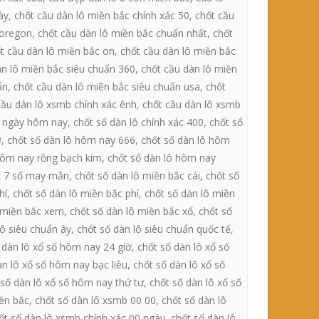
ày
,
chốt cầu dàn lô miền bắc chính xác 50
,
chốt cầu
 oregon
,
chốt cầu dàn lô miền bắc chuẩn nhất
,
chốt
t cầu dàn lô miền bắc on
,
chốt cầu dàn lô miền bắc
àn lô miền bắc siêu chuẩn 360
,
chốt cầu dàn lô miền
ẩn
,
chốt cầu dàn lô miền bắc siêu chuẩn usa
,
chốt
cầu dàn lô xsmb chính xác ênh
,
chốt cầu dàn lô xsmb
c ngày hôm nay
,
chốt số dàn lô chính xác 400
,
chốt số
ờ
,
chốt số dàn lô hôm nay 666
,
chốt số dàn lô hôm
hôm nay rồng bạch kim
,
chốt số dàn lô hôm nay
c 7 số may mắn
,
chốt số dàn lô miền bắc cái
,
chốt số
hí
,
chốt số dàn lô miền bắc phí
,
chốt số dàn lô miền
ô miền bắc xem
,
chốt số dàn lô miền bắc xổ
,
chốt số
lô siêu chuẩn ây
,
chốt số dàn lô siêu chuẩn quốc tế
,
 dàn lô xổ số hôm nay 24 giờ
,
chốt số dàn lô xổ số
àn lô xổ số hôm nay bạc liêu
,
chốt số dàn lô xổ số
 số dàn lô xổ số hôm nay thứ tư
,
chốt số dàn lô xổ số
iền bắc
,
chốt số dàn lô xsmb 00 00
,
chốt số dàn lô
ốt số dàn lô xsmb chính xác 00 ngày
,
chốt số dàn lô