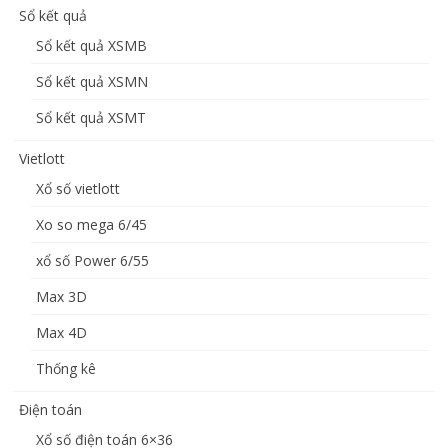
Sổ kết quả
Sổ kết quả XSMB
Sổ kết quả XSMN
Sổ kết quả XSMT
Vietlott
Xổ số vietlott
Xo so mega 6/45
xổ số Power 6/55
Max 3D
Max 4D
Thống kê
Điện toán
Xổ số điện toán 6×36