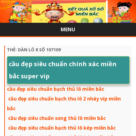
MENU
Skip
to
content
THẺ:
DÀN LÔ 8 SỐ 107109
cầu đẹp siêu chuẩn chính xác miền
bắc super vip
cầu đẹp siêu chuẩn bạch thủ lô miền bắc
cầu đẹp siêu chuẩn bạch thu lô 2 nháy víp miền
bắc
cầu đẹp siêu chuẩn song thủ lô miền bắc
cầu đẹp siêu chuẩn bạch thủ lô kép miền bắc