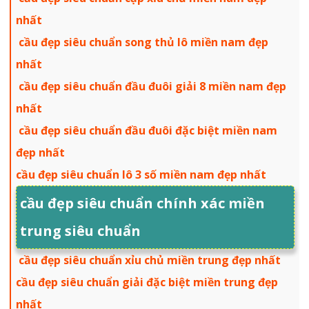
nhất
cầu đẹp siêu chuẩn song thủ lô miền nam đẹp
nhất
cầu đẹp siêu chuẩn đầu đuôi giải 8 miền nam đẹp
nhất
cầu đẹp siêu chuẩn đầu đuôi đặc biệt miền nam
đẹp nhất
cầu đẹp siêu chuẩn lô 3 số miền nam đẹp nhất
cầu đẹp siêu chuẩn chính xác miền
trung siêu chuẩn
cầu đẹp siêu chuẩn xỉu chủ miền trung đẹp nhất
cầu đẹp siêu chuẩn giải đặc biệt miền trung đẹp
nhất