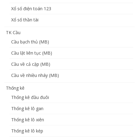
Xổ số điện toán 123
Xổ số thần tài
TK Cầu
Cầu bạch thủ (MB)
Cầu lật liên tục (MB)
Cầu về cả cặp (MB)
Cầu về nhiều nháy (MB)
Thống kê
Thống kê đầu đuôi
Thống kê lô gan
Thống kê lô xiên
Thống kê lô kép