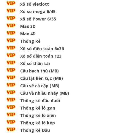
xổ số vietlott
Xo so mega 6/45
xổ số Power 6/55
Max 3D
Max 4D
Thống kê
Xổ số điện toán 6x36
Xổ số điện toán 123
Xổ số thần tài
Cầu bạch thủ (MB)
Cầu lật liên tục (MB)
Cầu về cả cặp (MB)
Cầu về nhiều nháy (MB)
Thống kê đầu đuôi
Thống kê lô gan
Thống kê lô xiên
Thống kê lô kép
Thống kê Đầu