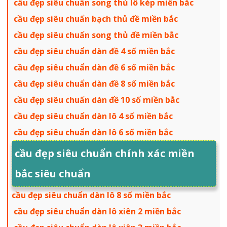
cầu đẹp siêu chuẩn song thủ lô kép miền bắc
cầu đẹp siêu chuẩn bạch thủ đề miền bắc
cầu đẹp siêu chuẩn song thủ đề miền bắc
cầu đẹp siêu chuẩn dàn đề 4 số miền bắc
cầu đẹp siêu chuẩn dàn đề 6 số miền bắc
cầu đẹp siêu chuẩn dàn đề 8 số miền bắc
cầu đẹp siêu chuẩn dàn đề 10 số miền bắc
cầu đẹp siêu chuẩn dàn lô 4 số miền bắc
cầu đẹp siêu chuẩn dàn lô 6 số miền bắc
cầu đẹp siêu chuẩn chính xác miền
bắc siêu chuẩn
cầu đẹp siêu chuẩn dàn lô 8 số miền bắc
cầu đẹp siêu chuẩn dàn lô xiên 2 miền bắc