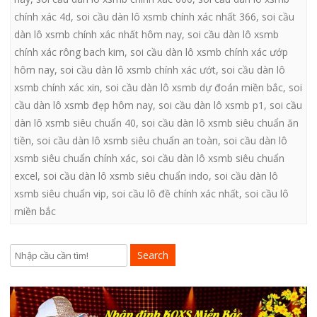
chính xác 4d
,
soi cầu dàn lô xsmb chính xác nhất 366
,
soi cầu
dàn lô xsmb chính xác nhất hôm nay
,
soi cầu dàn lô xsmb
chính xác rông bach kim
,
soi cầu dàn lô xsmb chính xác ướp
hôm nay
,
soi cầu dàn lô xsmb chính xác ướt
,
soi cầu dàn lô
xsmb chính xác xin
,
soi cầu dàn lô xsmb dự đoán miền bắc
,
soi
cầu dàn lô xsmb đẹp hôm nay
,
soi cầu dàn lô xsmb p1
,
soi cầu
dàn lô xsmb siêu chuẩn 40
,
soi cầu dàn lô xsmb siêu chuẩn ăn
tiền
,
soi cầu dàn lô xsmb siêu chuẩn an toàn
,
soi cầu dàn lô
xsmb siêu chuẩn chính xác
,
soi cầu dàn lô xsmb siêu chuẩn
excel
,
soi cầu dàn lô xsmb siêu chuẩn indo
,
soi cầu dàn lô
xsmb siêu chuẩn vip
,
soi cầu lô đề chính xác nhất
,
soi cầu lô
miền bắc
Search