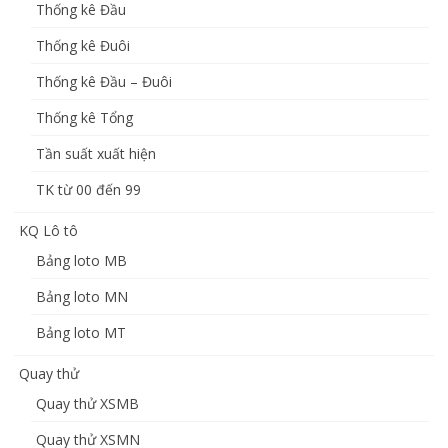
Thống kê Đầu
Thống kê Đuôi
Thống kê Đầu – Đuôi
Thống kê Tổng
Tần suất xuất hiện
TK từ 00 đến 99
KQ Lô tô
Bảng loto MB
Bảng loto MN
Bảng loto MT
Quay thử
Quay thử XSMB
Quay thử XSMN