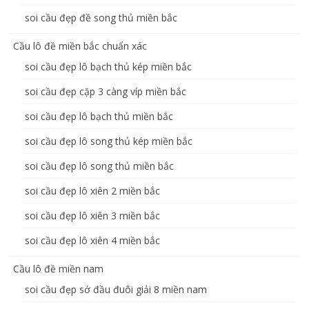
soi cầu đẹp đề song thủ miền bắc
Cầu lô đề miền bắc chuẩn xác
soi cầu đẹp lô bạch thủ kép miền bắc
soi cầu đẹp cặp 3 càng víp miền bắc
soi cầu đẹp lô bạch thủ miền bắc
soi cầu đẹp lô song thủ kép miền bắc
soi cầu đẹp lô song thủ miền bắc
soi cầu đẹp lô xiên 2 miền bắc
soi cầu đẹp lô xiên 3 miền bắc
soi cầu đẹp lô xiên 4 miền bắc
Cầu lô đề miền nam
soi cầu đẹp sớ đầu đuôi giải 8 miền nam