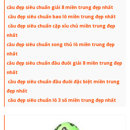
cầu đẹp siêu chuẩn giải 8 miền trung đẹp nhất
cầu đẹp siêu chuẩn bao lô miền trung đẹp nhất
cầu đẹp siêu chuẩn cặp xỉu chủ miền trung đẹp
nhất
cầu đẹp siêu chuẩn song thủ lô miền trung đẹp
nhất
cầu đẹp siêu chuẩn đầu đuôi giải 8 miền trung đẹp
nhất
cầu đẹp siêu chuẩn đầu đuôi đặc biệt miền trung
đẹp nhất
cầu đẹp siêu chuẩn lô 3 số miền trung đẹp nhất