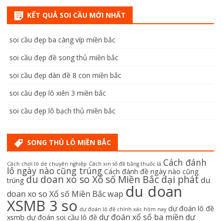
KẾT QUẢ SOI CẦU MỚI NHẤT
soi cầu đẹp ba càng víp miền bắc
soi cầu đẹp đề song thủ miền bắc
soi cầu đẹp dàn đề 8 con miền bắc
soi cầu đẹp lô xiên 3 miền bắc
soi cầu đẹp lô bạch thủ miền bắc
SONG THỦ LÔ MIỀN BẮC
Cách đánh
Cách chơi lô de chuyên nghiệp
Cách xin số đề bằng thuốc lá
lô ngày nào cũng trúng
Cách đánh đề ngày nào cũng
du doan xo so Xổ số Miền Bắc dại phát
du
trúng
du doan
doan xo so Xổ số Miền Bắc wap
XSMB 3 so
dự đoán lô đề
dự đoán lô đề chính xác hôm nay
dự đoán xổ số ba miền
dự
xsmb
dự đoán soi cầu lô đề