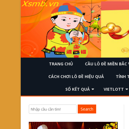
TRANG CHỦ
CẦU LÔ ĐỀ MIỀN BẮC 
CÁCH CHƠI LÔ ĐỀ HIỆU QUẢ
SOI CẦU ĐẸP BẠCH THU LÔ
TÍNH 
NHÁY VÍP MIỀN BẮC
SỔ KẾT QUẢ
VIETLOTT
SOI CẦU ĐẸP BA CÀNG VÍP 
SỔ KẾT QUẢ XSMB
BẮC
XỔ SỐ VIETLOT
Search
SỔ KẾT QUẢ XSMN
SOI CẦU ĐẸP DÀN ĐỀ 4 CON
XO SO MEGA 6/
MIỀN BẮC
SỔ KẾT QUẢ XSMT
XỔ SỐ POWER 6