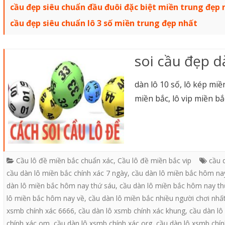
cầu đẹp siêu chuẩn đầu đuôi đặc biệt miền trung đẹp 
cầu đẹp siêu chuẩn lô 3 số miền trung đẹp nhất
soi cầu đẹp d
dàn lô 10 số, lô kép miề
miền bắc, lô vip miền bắ
Cầu lô đề miền bắc chuẩn xác
,
Cầu lô đề miền bắc vip
cầu 
cầu dàn lô miền bắc chính xác 7 ngày
,
cầu dàn lô miền bắc hôm nay
dàn lô miền bắc hôm nay thứ sáu
,
cầu dàn lô miền bắc hôm nay th
lô miền bắc hôm nay về
,
cầu dàn lô miền bắc nhiều người chơi nhấ
xsmb chính xác 6666
,
cầu dàn lô xsmb chính xác khung
,
cầu dàn lô
chính xác om
,
cầu dàn lô xsmb chính xác org
,
cầu dàn lô xsmb chín