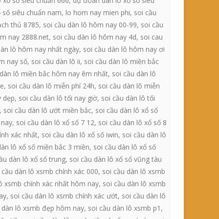
 xổ số siêu chuẩn 666
,
dự đoán dàn lô xổ số siêu
ổ số siêu chuẩn nam
,
lo hom nay mien phi
,
soi cầu
ạch thủ 8785
,
soi cầu dàn lô hôm nay 00-99
,
soi cầu
ôm nay 2888.net
,
soi cầu dàn lô hôm nay 4d
,
soi cau
dàn lô hôm nay nhất ngày
,
soi cầu dàn lô hôm nay ơi
ôm nay số
,
soi cầu dàn lô ii
,
soi cầu dàn lô miền bắc
 dàn lô miền bắc hôm nay êm nhất
,
soi cầu dàn lô
ne
,
soi cầu dàn lô miễn phí 24h
,
soi cầu dàn lô miễn
y dẹp
,
soi cầu dàn lô tối nay giờ
,
soi cầu dàn lô tối
,
soi cầu dàn lô ướt miền bắc
,
soi cầu dàn lô xổ số
 nay
,
soi cầu dàn lô xổ số 7 12
,
soi cầu dàn lô xổ số 8
ính xác nhất
,
soi cầu dàn lô xổ số iwin
,
soi cầu dàn lô
dàn lô xổ số miền bắc 3 miền
,
soi cầu dàn lô xổ số
ầu dàn lô xổ số trung
,
soi cầu dàn lô xổ số vũng tàu
 cầu dàn lô xsmb chính xác 000
,
soi cầu dàn lô xsmb
lô xsmb chính xác nhất hôm nay
,
soi cầu dàn lô xsmb
ay
,
soi cầu dàn lô xsmb chính xác ướt
,
soi cầu dàn lô
u dàn lô xsmb đẹp hôm nay
,
soi cầu dàn lô xsmb p1
,