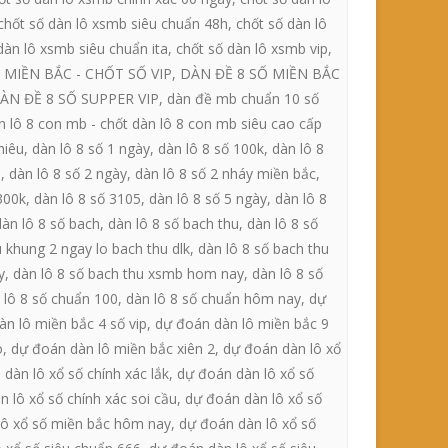
chốt số dàn lô xsmb siêu chuẩn 48h
,
chốt số dàn lô
dàn lô xsmb siêu chuẩn ita
,
chốt số dàn lô xsmb vip
,
 MIỀN BẮC - CHỐT SỐ VIP
,
DÀN ĐỀ 8 SỐ MIỀN BẮC
ÀN ĐỀ 8 SỐ SUPPER VIP
,
dàn đề mb chuẩn 10 số
n lô 8 con mb - chốt dàn lô 8 con mb siêu cao cấp
hiêu
,
dàn lô 8 số 1 ngày
,
dàn lô 8 số 100k
,
dàn lô 8
0
,
dàn lô 8 số 2 ngày
,
dàn lô 8 số 2 nháy miền bắc
,
300k
,
dàn lô 8 số 3105
,
dàn lô 8 số 5 ngày
,
dàn lô 8
dàn lô 8 số bach
,
dàn lô 8 số bach thu
,
dàn lô 8 số
u khung 2 ngay lo bach thu dlk
,
dàn lô 8 số bach thu
y
,
dàn lô 8 số bach thu xsmb hom nay
,
dàn lô 8 số
 lô 8 số chuẩn 100
,
dàn lô 8 số chuẩn hôm nay
,
dự
n lô miền bắc 4 số vip
,
dự đoán dàn lô miền bắc 9
o
,
dự đoán dàn lô miền bắc xiên 2
,
dự đoán dàn lô xổ
dàn lô xổ số chính xác lắk
,
dự đoán dàn lô xổ số
 lô xổ số chính xác soi cầu
,
dự đoán dàn lô xổ số
lô xổ số miền bắc hôm nay
,
dự đoán dàn lô xổ số