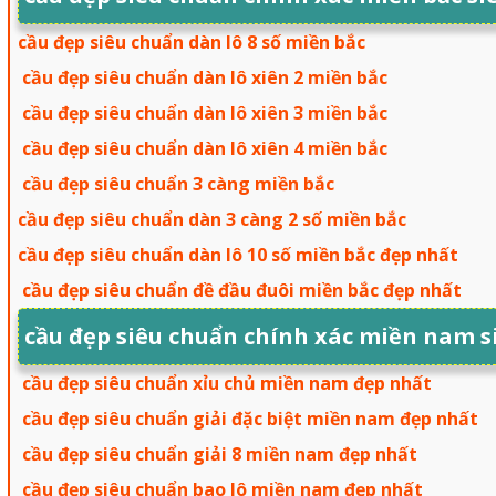
cầu đẹp siêu chuẩn dàn lô 8 số miền bắc
cầu đẹp siêu chuẩn dàn lô xiên 2 miền bắc
cầu đẹp siêu chuẩn dàn lô xiên 3 miền bắc
cầu đẹp siêu chuẩn dàn lô xiên 4 miền bắc
cầu đẹp siêu chuẩn 3 càng miền bắc
cầu đẹp siêu chuẩn dàn 3 càng 2 số miền bắc
cầu đẹp siêu chuẩn dàn lô 10 số miền bắc đẹp nhất
cầu đẹp siêu chuẩn đề đầu đuôi miền bắc đẹp nhất
cầu đẹp siêu chuẩn chính xác miền nam s
cầu đẹp siêu chuẩn xỉu chủ miền nam đẹp nhất
cầu đẹp siêu chuẩn giải đặc biệt miền nam đẹp nhất
cầu đẹp siêu chuẩn giải 8 miền nam đẹp nhất
cầu đẹp siêu chuẩn bao lô miền nam đẹp nhất