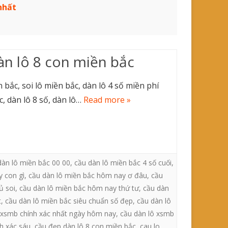
nhất
àn lô 8 con miền bắc
n bắc, soi lô miền bắc, dàn lô 4 số miền phí
c, dàn lô 8 số, dàn lô…
Read more »
dàn lô miền bắc 00 00
,
cầu dàn lô miền bắc 4 số cuối
,
 con gì
,
cầu dàn lô miền bắc hôm nay ơ đâu
,
cầu
ủ soi
,
cầu dàn lô miền bắc hôm nay thứ tư
,
cầu dàn
t
,
cầu dàn lô miền bắc siêu chuẩn số đẹp
,
cầu dàn lô
 xsmb chính xác nhất ngày hôm nay
,
cầu dàn lô xsmb
h xác sáu
,
cầu đẹp dàn lô 8 con miền bắc
,
cau lo