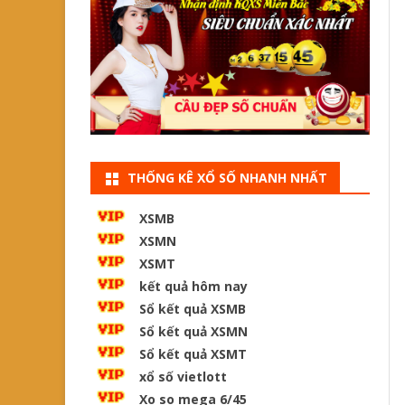
SOI CẦU ĐẸP DÀN ĐỀ 6 CON
MAX 3D
MIỀN BẮC
MAX 4D
SOI CẦU ĐẸP DÀN ĐỀ 8 CON
MIỀN BẮC
THỐNG KÊ
SOI CẦU ĐẸP DÀN ĐỀ 10 CO
MIỀN BẮC
THỐNG KÊ XỔ SỐ NHANH NHẤT
SOI CẦU ĐẸP DÀN LÔ 10 C
MIỀN BẮC
XSMB
SOI CẦU ĐẸP DÀN LÔ 4 CO
XSMN
MIỀN BẮC
XSMT
kết quả hôm nay
SOI CẦU ĐẸP DÀN LÔ 6 CO
Sổ kết quả XSMB
MIỀN BẮC
Sổ kết quả XSMN
Sổ kết quả XSMT
SOI CẦU ĐẸP DÀN LÔ 8 CO
xổ số vietlott
MIỀN BẮC
Xo so mega 6/45