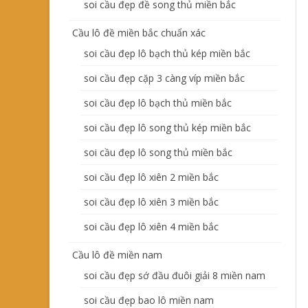
soi cầu đẹp đề song thủ miền bắc
Cầu lô đề miền bắc chuẩn xác
soi cầu đẹp lô bạch thủ kép miền bắc
soi cầu đẹp cặp 3 càng víp miền bắc
soi cầu đẹp lô bạch thủ miền bắc
soi cầu đẹp lô song thủ kép miền bắc
soi cầu đẹp lô song thủ miền bắc
soi cầu đẹp lô xiên 2 miền bắc
soi cầu đẹp lô xiên 3 miền bắc
soi cầu đẹp lô xiên 4 miền bắc
Cầu lô đề miền nam
soi cầu đẹp sớ đầu đuôi giải 8 miền nam
soi cầu đẹp bao lô miền nam