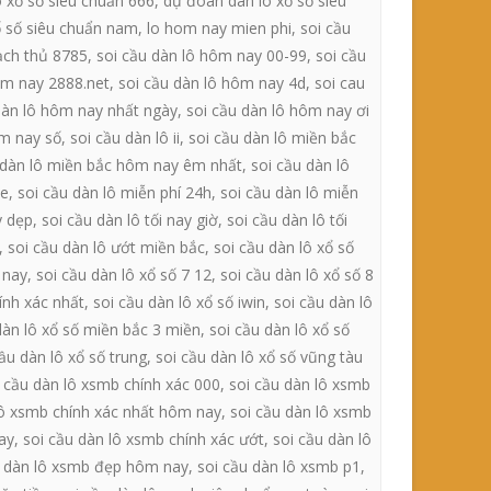
 xổ số siêu chuẩn 666
,
dự đoán dàn lô xổ số siêu
ổ số siêu chuẩn nam
,
lo hom nay mien phi
,
soi cầu
ạch thủ 8785
,
soi cầu dàn lô hôm nay 00-99
,
soi cầu
ôm nay 2888.net
,
soi cầu dàn lô hôm nay 4d
,
soi cau
dàn lô hôm nay nhất ngày
,
soi cầu dàn lô hôm nay ơi
ôm nay số
,
soi cầu dàn lô ii
,
soi cầu dàn lô miền bắc
 dàn lô miền bắc hôm nay êm nhất
,
soi cầu dàn lô
ne
,
soi cầu dàn lô miễn phí 24h
,
soi cầu dàn lô miễn
y dẹp
,
soi cầu dàn lô tối nay giờ
,
soi cầu dàn lô tối
,
soi cầu dàn lô ướt miền bắc
,
soi cầu dàn lô xổ số
 nay
,
soi cầu dàn lô xổ số 7 12
,
soi cầu dàn lô xổ số 8
ính xác nhất
,
soi cầu dàn lô xổ số iwin
,
soi cầu dàn lô
dàn lô xổ số miền bắc 3 miền
,
soi cầu dàn lô xổ số
ầu dàn lô xổ số trung
,
soi cầu dàn lô xổ số vũng tàu
 cầu dàn lô xsmb chính xác 000
,
soi cầu dàn lô xsmb
lô xsmb chính xác nhất hôm nay
,
soi cầu dàn lô xsmb
ay
,
soi cầu dàn lô xsmb chính xác ướt
,
soi cầu dàn lô
u dàn lô xsmb đẹp hôm nay
,
soi cầu dàn lô xsmb p1
,