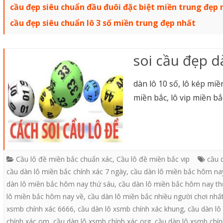
cầu đẹp siêu chuẩn đầu đuôi đặc biệt miền trung đẹp 
cầu đẹp siêu chuẩn lô 3 số miền trung đẹp nhất
soi cầu đẹp d
dàn lô 10 số, lô kép miề
miền bắc, lô vip miền bắ
Cầu lô đề miền bắc chuẩn xác
,
Cầu lô đề miền bắc vip
cầu 
cầu dàn lô miền bắc chính xác 7 ngày
,
cầu dàn lô miền bắc hôm nay
dàn lô miền bắc hôm nay thứ sáu
,
cầu dàn lô miền bắc hôm nay th
lô miền bắc hôm nay về
,
cầu dàn lô miền bắc nhiều người chơi nhấ
xsmb chính xác 6666
,
cầu dàn lô xsmb chính xác khung
,
cầu dàn lô
chính xác om
,
cầu dàn lô xsmb chính xác org
,
cầu dàn lô xsmb chín