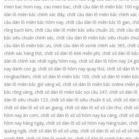
mien bac hom nay
,
cau mien bac
,
chốt cầu dàn lô miền bắc 100 ng
dàn lô miền bắc chính xác đây
,
chốt cầu dàn lô miền bắc chính xác
cầu dàn lô miền bắc hôm nay
,
chốt cầu dàn lô miền bắc lô gan
,
chố
rồng bạch kim
,
chốt cầu dàn lô miền bắc siêu chuẩn 20
,
chốt cầu d
bắc siêu chuẩn chính xác
,
chốt cầu dàn lô miền bắc siêu chuẩn chu
cầu dàn lô miền bắc ưu
,
chốt cầu dàn lô xsmb chính xác 365
,
chốt 
chính xác hàng thịt
,
chốt số dàn lô 666 miễn phí
,
chốt số dàn lô bắ
dàn lô chính xác nhất ngày hôm nay
,
chốt số dàn lô hôm nay 24 gi
nay danh con gi
,
chốt số dàn lô hôm nay quay thử
,
chốt số dàn lô 
rongbachkim
,
chốt số dàn lô miền bắc 100
,
chốt số dàn lô miền bắ
dàn lô miền bắc giờ vàng xổ
,
chốt số dàn lô miền bắc online miễn p
bắc rồng vàng
,
chốt số dàn lô miền bắc soi cầu 247
,
chốt số dàn l
dàn lô siêu chuẩn 123
,
chốt số dàn lô siêu chuẩn 6 số
,
chốt số dàn 
chốt số dàn lô xổ số an giang
,
chốt số dàn lô xổ số cần thơ
,
chốt số
hôm nay ăn cơm
,
chốt số dàn lô xổ số hôm nay ba càng
,
chốt số d
hôm nay hàng ngày
,
chốt số dàn lô xổ số hôm nay hàng tuần
,
chốt
quảng ngãi
,
chốt số dàn lô xổ số ướp
,
chốt số dàn lô xổ số xổ số m
xsmb 888
,
chốt số dàn lô xsmb ăn
,
chốt số dàn lô xsmb bây giờ
,
ch