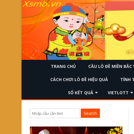
TRANG CHỦ
CẦU LÔ ĐỀ MIỀN BẮC 
CÁCH CHƠI LÔ ĐỀ HIỆU QUẢ
SOI CẦU ĐẸP BẠCH THU LÔ
TÍNH 
NHÁY VÍP MIỀN BẮC
SỔ KẾT QUẢ
VIETLOTT
SOI CẦU ĐẸP BA CÀNG VÍP 
SỔ KẾT QUẢ XSMB
BẮC
XỔ SỐ VIETLOT
Search
SỔ KẾT QUẢ XSMN
SOI CẦU ĐẸP DÀN ĐỀ 4 CON
XO SO MEGA 6/
MIỀN BẮC
SỔ KẾT QUẢ XSMT
XỔ SỐ POWER 6