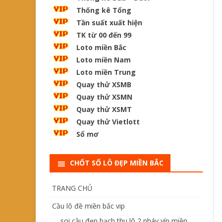
Thống kê Tổng
Tần suất xuất hiện
TK từ 00 đến 99
Loto miền Bắc
Loto miền Nam
Loto miền Trung
Quay thử XSMB
Quay thử XSMN
Quay thử XSMT
Quay thử Vietlott
Sổ mơ
CHỐT SỐ LÔ ĐẸP MIỀN BẮC
TRANG CHỦ
Cầu lô đề miền bắc vip
soi cầu đẹp bạch thu lô 2 nháy víp miền