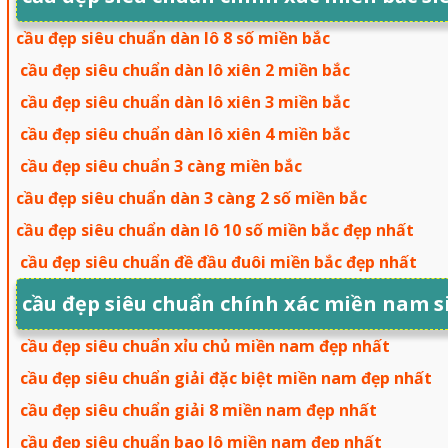
cầu đẹp siêu chuẩn dàn lô 8 số miền bắc
cầu đẹp siêu chuẩn dàn lô xiên 2 miền bắc
cầu đẹp siêu chuẩn dàn lô xiên 3 miền bắc
cầu đẹp siêu chuẩn dàn lô xiên 4 miền bắc
cầu đẹp siêu chuẩn 3 càng miền bắc
cầu đẹp siêu chuẩn dàn 3 càng 2 số miền bắc
cầu đẹp siêu chuẩn dàn lô 10 số miền bắc đẹp nhất
cầu đẹp siêu chuẩn đề đầu đuôi miền bắc đẹp nhất
cầu đẹp siêu chuẩn chính xác miền nam s
cầu đẹp siêu chuẩn xỉu chủ miền nam đẹp nhất
cầu đẹp siêu chuẩn giải đặc biệt miền nam đẹp nhất
cầu đẹp siêu chuẩn giải 8 miền nam đẹp nhất
cầu đẹp siêu chuẩn bao lô miền nam đẹp nhất