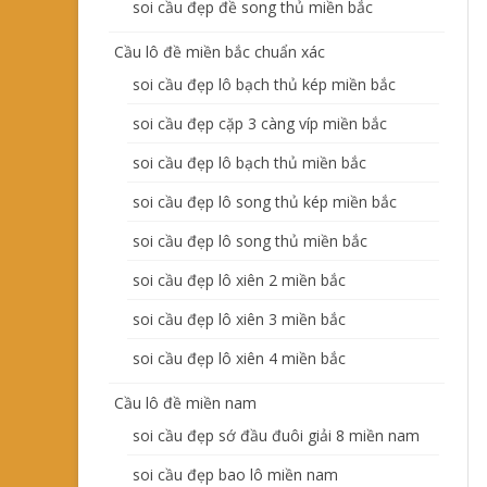
soi cầu đẹp đề song thủ miền bắc
Cầu lô đề miền bắc chuẩn xác
soi cầu đẹp lô bạch thủ kép miền bắc
soi cầu đẹp cặp 3 càng víp miền bắc
soi cầu đẹp lô bạch thủ miền bắc
soi cầu đẹp lô song thủ kép miền bắc
soi cầu đẹp lô song thủ miền bắc
soi cầu đẹp lô xiên 2 miền bắc
soi cầu đẹp lô xiên 3 miền bắc
soi cầu đẹp lô xiên 4 miền bắc
Cầu lô đề miền nam
soi cầu đẹp sớ đầu đuôi giải 8 miền nam
soi cầu đẹp bao lô miền nam