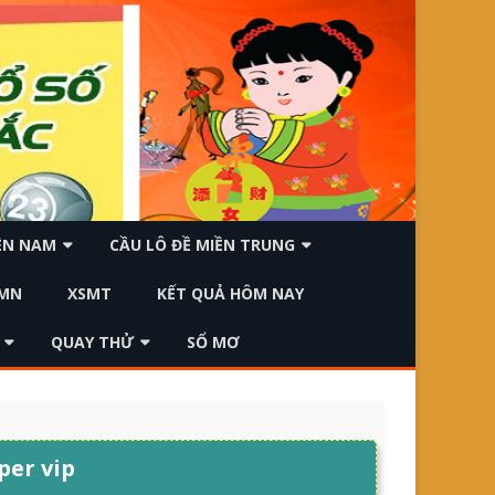
ỀN NAM
CẦU LÔ ĐỀ MIỀN TRUNG
ĐẦU ĐUÔI GIẢI
MN
XSMT
SOI CẦU ĐẸP BAO LÔ MIỀN
KẾT QUẢ HÔM NAY
TRUNG
QUAY THỬ
SỔ MƠ
 LÔ MIỀN NAM
SOI CẦU ĐẸP CẶP XÍU CHỦ MIỀN
 MB
QUAY THỬ XSMB
TRUNG
 XÍU CHỦ MIỀN
 MN
QUAY THỬ XSMN
SOI CẦU ĐẸP ĐẶC BIỆT MIỀN
TRUNG
per vip
I TÁM MIỀN
 MT
QUAY THỬ XSMT