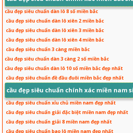
cầu đẹp siêu chuẩn dàn lô 8 số miền bắc
cầu đẹp siêu chuẩn dàn lô xiên 2 miền bắc
cầu đẹp siêu chuẩn dàn lô xiên 3 miền bắc
cầu đẹp siêu chuẩn dàn lô xiên 4 miền bắc
cầu đẹp siêu chuẩn 3 càng miền bắc
cầu đẹp siêu chuẩn dàn 3 càng 2 số miền bắc
cầu đẹp siêu chuẩn dàn lô 10 số miền bắc đẹp nhất
cầu đẹp siêu chuẩn đề đầu đuôi miền bắc đẹp nhất
cầu đẹp siêu chuẩn chính xác miền nam s
cầu đẹp siêu chuẩn xỉu chủ miền nam đẹp nhất
cầu đẹp siêu chuẩn giải đặc biệt miền nam đẹp nhất
cầu đẹp siêu chuẩn giải 8 miền nam đẹp nhất
cầu đẹp siêu chuẩn bao lô miền nam đẹp nhất