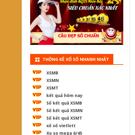
SOI CẦU ĐẸP DÀN ĐỀ 6 CON
MAX 3D
MIỀN BẮC
MAX 4D
SOI CẦU ĐẸP DÀN ĐỀ 8 CON
MIỀN BẮC
THỐNG KÊ
SOI CẦU ĐẸP DÀN ĐỀ 10 CO
MIỀN BẮC
THỐNG KÊ XỔ SỐ NHANH NHẤT
SOI CẦU ĐẸP DÀN LÔ 10 C
MIỀN BẮC
XSMB
SOI CẦU ĐẸP DÀN LÔ 4 CO
XSMN
MIỀN BẮC
XSMT
kết quả hôm nay
SOI CẦU ĐẸP DÀN LÔ 6 CO
Sổ kết quả XSMB
MIỀN BẮC
Sổ kết quả XSMN
Sổ kết quả XSMT
SOI CẦU ĐẸP DÀN LÔ 8 CO
xổ số vietlott
MIỀN BẮC
Xo so mega 6/45