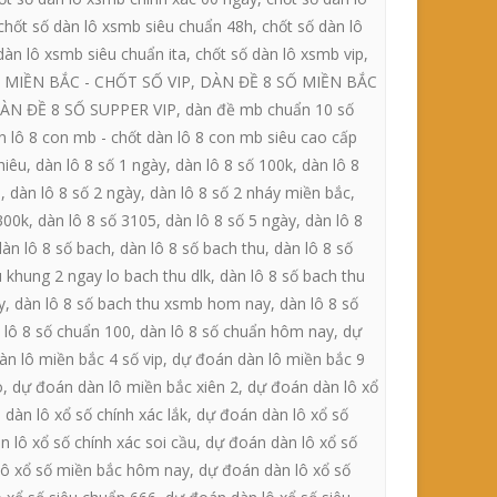
chốt số dàn lô xsmb siêu chuẩn 48h
,
chốt số dàn lô
dàn lô xsmb siêu chuẩn ita
,
chốt số dàn lô xsmb vip
,
 MIỀN BẮC - CHỐT SỐ VIP
,
DÀN ĐỀ 8 SỐ MIỀN BẮC
ÀN ĐỀ 8 SỐ SUPPER VIP
,
dàn đề mb chuẩn 10 số
n lô 8 con mb - chốt dàn lô 8 con mb siêu cao cấp
hiêu
,
dàn lô 8 số 1 ngày
,
dàn lô 8 số 100k
,
dàn lô 8
0
,
dàn lô 8 số 2 ngày
,
dàn lô 8 số 2 nháy miền bắc
,
300k
,
dàn lô 8 số 3105
,
dàn lô 8 số 5 ngày
,
dàn lô 8
dàn lô 8 số bach
,
dàn lô 8 số bach thu
,
dàn lô 8 số
u khung 2 ngay lo bach thu dlk
,
dàn lô 8 số bach thu
y
,
dàn lô 8 số bach thu xsmb hom nay
,
dàn lô 8 số
 lô 8 số chuẩn 100
,
dàn lô 8 số chuẩn hôm nay
,
dự
n lô miền bắc 4 số vip
,
dự đoán dàn lô miền bắc 9
o
,
dự đoán dàn lô miền bắc xiên 2
,
dự đoán dàn lô xổ
dàn lô xổ số chính xác lắk
,
dự đoán dàn lô xổ số
 lô xổ số chính xác soi cầu
,
dự đoán dàn lô xổ số
lô xổ số miền bắc hôm nay
,
dự đoán dàn lô xổ số