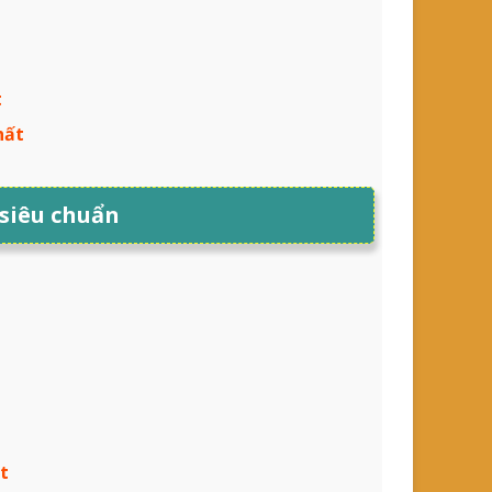
t
hất
 siêu chuẩn
t