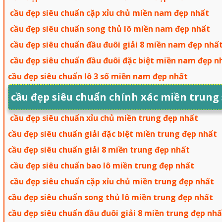
cầu đẹp siêu chuẩn cặp xỉu chủ miền nam đẹp nhất
cầu đẹp siêu chuẩn song thủ lô miền nam đẹp nhất
cầu đẹp siêu chuẩn đầu đuôi giải 8 miền nam đẹp nhấ
cầu đẹp siêu chuẩn đầu đuôi đặc biệt miền nam đẹp n
cầu đẹp siêu chuẩn lô 3 số miền nam đẹp nhất
cầu đẹp siêu chuẩn chính xác miền trung
cầu đẹp siêu chuẩn xỉu chủ miền trung đẹp nhất
cầu đẹp siêu chuẩn giải đặc biệt miền trung đẹp nhất
cầu đẹp siêu chuẩn giải 8 miền trung đẹp nhất
cầu đẹp siêu chuẩn bao lô miền trung đẹp nhất
cầu đẹp siêu chuẩn cặp xỉu chủ miền trung đẹp nhất
cầu đẹp siêu chuẩn song thủ lô miền trung đẹp nhất
cầu đẹp siêu chuẩn đầu đuôi giải 8 miền trung đẹp nhấ