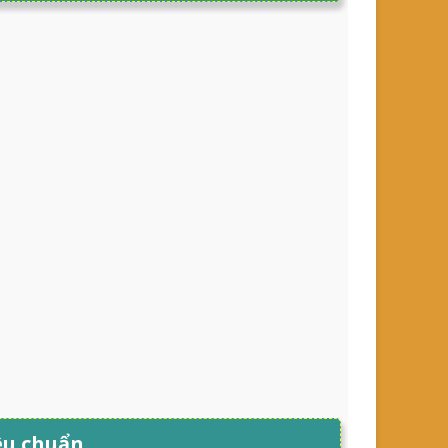
SOI CẦU ĐẸP GIẢI TÁM MIỀN
QUAY THỬ VIETLOTT
TRUNG
BIỆT MIỀN
SOI CẦU ĐẸP LÔ 3 SỐ MIỀN
TRUNG
 SỐ MIỀN
SOI CẦU ĐẸP SỚ ĐẦU ĐUÔI GIẢI
ĐẶC BIỆT MIỀN TRUNG
ĐẦU ĐUÔI GIẢI
AM
SOI CẦU ĐẸP XÍU CHỦ MIỀN
TRUNG
G THỦ LÔ
SOI CẦU ĐẸP SỚ ĐẦU ĐUÔI GIẢI
8 MIỀN TRUNG
 CHỦ MIỀN
SOI CẦU ĐẸP SONG THỦ LÔ
MIỀN TRUNG
êu chuẩn