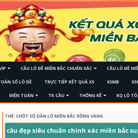
Skip
VIP
CẦU LÔ ĐỀ MIỀN BẮC CHUẨN XÁC
CẦU LÔ ĐỀ MI
to
content
 2
TOÁN SỐ LÔ ĐỀ
SOI CẦU ĐẸP LÔ BẠCH THỦ KÉP
TRỰC TIẾP KẾT QUẢ XS
SOI CẦU ĐẸP SỚ 
XSMB
XS
MIỀN BẮC
8 MIỀN NAM
ĐIỆN TOÁN
TK CẦU
THỐNG KÊ
KQ LÔ TÔ
MIỀN
SOI CẦU ĐẸP CẶP 3 CÀNG VÍP
SOI CẦU ĐẸP BAO
T
XỔ SỐ ĐIỆN TOÁN 6×36
MIỀN BẮC
CẦU BẠCH THỦ (MB)
THỐNG KÊ ĐẦU ĐUÔI
BẢNG LOTO
SOI CẦU ĐẸP CẶP
THẺ:
CHỐT SỐ DÀN LÔ MIỀN BẮC RỒNG VÀNG
45
XỔ SỐ ĐIỆN TOÁN 123
SOI CẦU ĐẸP LÔ BẠCH THỦ
CẦU LẬT LIÊN TỤC (MB)
THỐNG KÊ LÔ GAN
NAM
BẢNG LOTO
MIỀN BẮC
cầu đẹp siêu chuẩn chính xác miền bắc su
/55
XỔ SỐ THẦN TÀI
CẦU VỀ CẢ CẶP (MB)
THỐNG KÊ LÔ XIÊN
SOI CẦU ĐẸP GIẢ
BẢNG LOTO