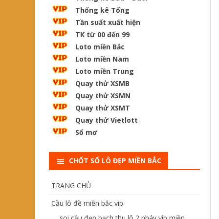
Thống kê Tổng
Tần suất xuất hiện
TK từ 00 đến 99
Loto miền Bắc
Loto miền Nam
Loto miền Trung
Quay thử XSMB
Quay thử XSMN
Quay thử XSMT
Quay thử Vietlott
Sổ mơ
CHỐT SỐ LÔ ĐẸP MIỀN BẮC
TRANG CHỦ
Cầu lô đề miền bắc vip
soi cầu đẹp bạch thu lô 2 nháy víp miền