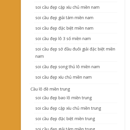
soi cầu đẹp cặp xíu chủ miền nam
soi cầu đẹp giải tám miền nam
soi cầu đẹp đặc biệt miền nam
soi cầu đẹp lô 3 số miền nam
soi cầu đẹp sớ đầu đuôi giải đặc biệt miền
nam
soi cầu đẹp song thủ lô miền nam
soi cầu đẹp xíu chủ miền nam
Cầu lô đề miền trung
soi cầu đẹp bao lô miền trung
soi cầu đẹp cặp xíu chủ miền trung
soi cầu đẹp đặc biệt miền trung
soi cầu đẹp giải tám miền trung