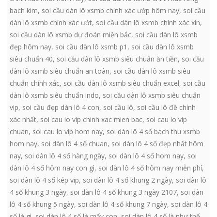
bach kim
,
soi cầu dàn lô xsmb chính xác ướp hôm nay
,
soi cầu
dàn lô xsmb chính xác ướt
,
soi cầu dàn lô xsmb chính xác xin
,
soi cầu dàn lô xsmb dự đoán miền bắc
,
soi cầu dàn lô xsmb
đẹp hôm nay
,
soi cầu dàn lô xsmb p1
,
soi cầu dàn lô xsmb
siêu chuẩn 40
,
soi cầu dàn lô xsmb siêu chuẩn ăn tiền
,
soi cầu
dàn lô xsmb siêu chuẩn an toàn
,
soi cầu dàn lô xsmb siêu
chuẩn chính xác
,
soi cầu dàn lô xsmb siêu chuẩn excel
,
soi cầu
dàn lô xsmb siêu chuẩn indo
,
soi cầu dàn lô xsmb siêu chuẩn
vip
,
soi cầu đẹp dàn lô 4 con
,
soi cầu lô
,
soi cầu lô đề chính
xác nhất
,
soi cau lo vip chinh xac mien bac
,
soi cau lo vip
chuan
,
soi cau lo vip hom nay
,
soi dàn lô 4 số bach thu xsmb
hom nay
,
soi dàn lô 4 số chuan
,
soi dàn lô 4 số đẹp nhất hôm
nay
,
soi dàn lô 4 số hàng ngày
,
soi dàn lô 4 số hom nay
,
soi
dàn lô 4 số hôm nay con gì
,
soi dàn lô 4 số hôm nay miễn phí
,
soi dàn lô 4 số kép vip
,
soi dàn lô 4 số khung 2 ngày
,
soi dàn lô
4 số khung 3 ngày
,
soi dàn lô 4 số khung 3 ngày 2107
,
soi dàn
lô 4 số khung 5 ngày
,
soi dàn lô 4 số khung 7 ngày
,
soi dàn lô 4
số là gì
,
soi dàn lô 4 số là mấy con
,
soi dàn lô 4 số là như thế