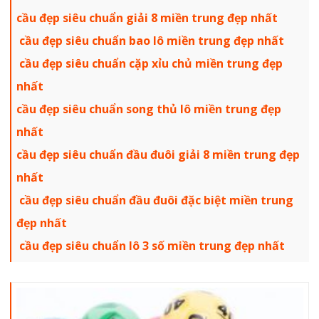
cầu đẹp siêu chuẩn giải 8 miền trung đẹp nhất
cầu đẹp siêu chuẩn bao lô miền trung đẹp nhất
cầu đẹp siêu chuẩn cặp xỉu chủ miền trung đẹp
nhất
cầu đẹp siêu chuẩn song thủ lô miền trung đẹp
nhất
cầu đẹp siêu chuẩn đầu đuôi giải 8 miền trung đẹp
nhất
cầu đẹp siêu chuẩn đầu đuôi đặc biệt miền trung
đẹp nhất
cầu đẹp siêu chuẩn lô 3 số miền trung đẹp nhất