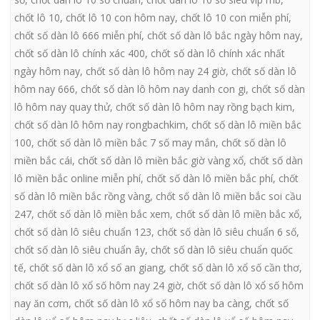
chốt lô 10
,
chốt lô 10 con hôm nay
,
chốt lô 10 con miễn phí
,
chốt số dàn lô 666 miễn phí
,
chốt số dàn lô bắc ngày hôm nay
,
chốt số dàn lô chính xác 400
,
chốt số dàn lô chính xác nhất
ngày hôm nay
,
chốt số dàn lô hôm nay 24 giờ
,
chốt số dàn lô
hôm nay 666
,
chốt số dàn lô hôm nay danh con gi
,
chốt số dàn
lô hôm nay quay thử
,
chốt số dàn lô hôm nay rồng bạch kim
,
chốt số dàn lô hôm nay rongbachkim
,
chốt số dàn lô miền bắc
100
,
chốt số dàn lô miền bắc 7 số may mắn
,
chốt số dàn lô
miền bắc cái
,
chốt số dàn lô miền bắc giờ vàng xổ
,
chốt số dàn
lô miền bắc online miễn phí
,
chốt số dàn lô miền bắc phí
,
chốt
số dàn lô miền bắc rồng vàng
,
chốt số dàn lô miền bắc soi cầu
247
,
chốt số dàn lô miền bắc xem
,
chốt số dàn lô miền bắc xổ
,
chốt số dàn lô siêu chuẩn 123
,
chốt số dàn lô siêu chuẩn 6 số
,
chốt số dàn lô siêu chuẩn ây
,
chốt số dàn lô siêu chuẩn quốc
tế
,
chốt số dàn lô xổ số an giang
,
chốt số dàn lô xổ số cần thơ
,
chốt số dàn lô xổ số hôm nay 24 giờ
,
chốt số dàn lô xổ số hôm
nay ăn cơm
,
chốt số dàn lô xổ số hôm nay ba càng
,
chốt số