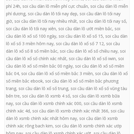
phí 24h
,
soi cầu dàn lô miễn phí cực chuẩn
,
soi cầu dàn lô miễn
phí dương
,
soi cầu dàn lô tối nay dẹp
,
soi cầu dàn lô tối nay
giờ
,
soi cầu dàn lô tối nay nhiều nhất
,
soi cầu dàn lô tối nay số
,
soi cầu dàn lô tối nay xiên
,
soi cầu dàn lô ướt miền bắc
,
soi
cầu dàn lô xổ số 100 ngày
,
soi cầu dàn lô xổ số 15
,
soi cầu dàn
lô xổ số 3 miền hôm nay
,
soi cầu dàn lô xổ số 7 12
,
soi cầu
dàn lô xổ số 8 số miền bắc
,
soi cầu dàn lô xổ số chiều nay
,
soi
cầu dàn lô xổ số chính xác nhất
,
soi cầu dàn lô xổ số iwin
,
soi
cầu dàn lô xổ số miền bắc 00 ngày
,
soi cầu dàn lô xổ số miền
bắc 04
,
soi cầu dàn lô xổ số miền bắc 3 miền
,
soi cầu dàn lô xổ
số miền bắc ebook
,
soi cầu dàn lô xổ số miền bắc phương
trang
,
soi cầu dàn lô xổ số trung
,
soi cầu dàn lô xổ số vũng tàu
bến tre
,
soi cầu dàn lô xsmb 4 số
,
soi cầu dàn lô xsmb bữa
nay
,
soi cầu dàn lô xsmb chính xác 000
,
soi cầu dàn lô xsmb
chính xác 4d
,
soi cầu dàn lô xsmb chính xác nhất 366
,
soi cầu
dàn lô xsmb chính xác nhất hôm nay
,
soi cầu dàn lô xsmb
chính xác rông bach kim
,
soi cầu dàn lô xsmb chính xác ướp
hôm nay
,
soi cầu dàn lô xsmb chính xác ướt
,
soi cầu dàn lô