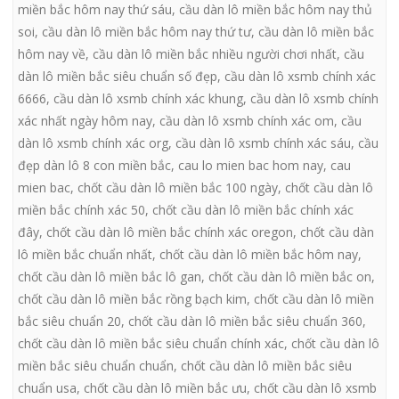
miền bắc hôm nay thứ sáu
,
cầu dàn lô miền bắc hôm nay thủ
soi
,
cầu dàn lô miền bắc hôm nay thứ tư
,
cầu dàn lô miền bắc
hôm nay về
,
cầu dàn lô miền bắc nhiều người chơi nhất
,
cầu
dàn lô miền bắc siêu chuẩn số đẹp
,
cầu dàn lô xsmb chính xác
6666
,
cầu dàn lô xsmb chính xác khung
,
cầu dàn lô xsmb chính
xác nhất ngày hôm nay
,
cầu dàn lô xsmb chính xác om
,
cầu
dàn lô xsmb chính xác org
,
cầu dàn lô xsmb chính xác sáu
,
cầu
đẹp dàn lô 8 con miền bắc
,
cau lo mien bac hom nay
,
cau
mien bac
,
chốt cầu dàn lô miền bắc 100 ngày
,
chốt cầu dàn lô
miền bắc chính xác 50
,
chốt cầu dàn lô miền bắc chính xác
đây
,
chốt cầu dàn lô miền bắc chính xác oregon
,
chốt cầu dàn
lô miền bắc chuẩn nhất
,
chốt cầu dàn lô miền bắc hôm nay
,
chốt cầu dàn lô miền bắc lô gan
,
chốt cầu dàn lô miền bắc on
,
chốt cầu dàn lô miền bắc rồng bạch kim
,
chốt cầu dàn lô miền
bắc siêu chuẩn 20
,
chốt cầu dàn lô miền bắc siêu chuẩn 360
,
chốt cầu dàn lô miền bắc siêu chuẩn chính xác
,
chốt cầu dàn lô
miền bắc siêu chuẩn chuẩn
,
chốt cầu dàn lô miền bắc siêu
chuẩn usa
,
chốt cầu dàn lô miền bắc ưu
,
chốt cầu dàn lô xsmb