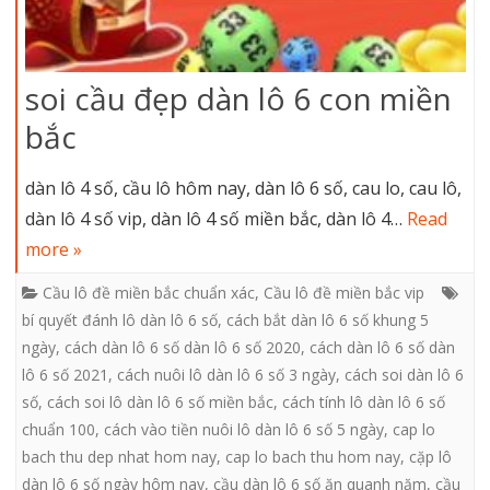
soi cầu đẹp dàn lô 6 con miền
bắc
dàn lô 4 số, cầu lô hôm nay, dàn lô 6 số, cau lo, cau lô,
dàn lô 4 số vip, dàn lô 4 số miền bắc, dàn lô 4…
Read
more »
Cầu lô đề miền bắc chuẩn xác
,
Cầu lô đề miền bắc vip
bí quyết đánh lô dàn lô 6 số
,
cách bắt dàn lô 6 số khung 5
ngày
,
cách dàn lô 6 số dàn lô 6 số 2020
,
cách dàn lô 6 số dàn
lô 6 số 2021
,
cách nuôi lô dàn lô 6 số 3 ngày
,
cách soi dàn lô 6
số
,
cách soi lô dàn lô 6 số miền bắc
,
cách tính lô dàn lô 6 số
chuẩn 100
,
cách vào tiền nuôi lô dàn lô 6 số 5 ngày
,
cap lo
bach thu dep nhat hom nay
,
cap lo bach thu hom nay
,
cặp lô
dàn lô 6 số ngày hôm nay
,
cầu dàn lô 6 số ăn quanh năm
,
cầu