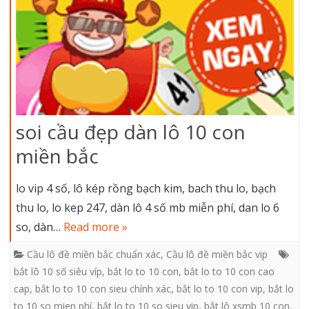
soi cầu đẹp dàn lô 10 con
miền bắc
lo vip 4 số, lô kép rồng bạch kim, bach thu lo, bạch
thu lo, lo kep 247, dàn lô 4 số mb miễn phí, dan lo 6
so, dàn…
Read more »
Cầu lô đề miền bắc chuẩn xác
,
Cầu lô đề miền bắc vip
bắt lô 10 số siêu víp
,
bắt lo to 10 con
,
bắt lo to 10 con cao
cap
,
bắt lo to 10 con sieu chính xác
,
bắt lo to 10 con vip
,
bắt lo
to 10 so mien phí
,
bắt lo to 10 so sieu vip
,
bắt lô xsmb 10 con
,