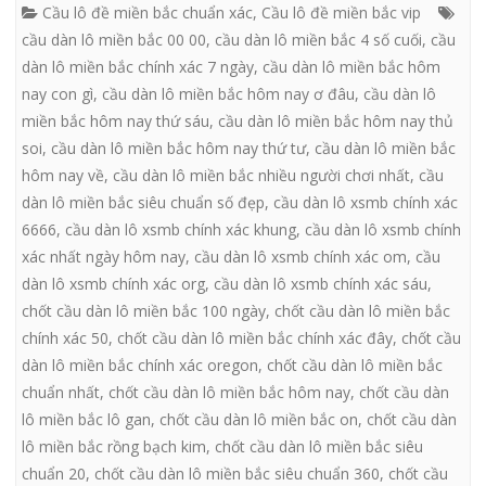
Cầu lô đề miền bắc chuẩn xác
,
Cầu lô đề miền bắc vip
cầu dàn lô miền bắc 00 00
,
cầu dàn lô miền bắc 4 số cuối
,
cầu
dàn lô miền bắc chính xác 7 ngày
,
cầu dàn lô miền bắc hôm
nay con gì
,
cầu dàn lô miền bắc hôm nay ơ đâu
,
cầu dàn lô
miền bắc hôm nay thứ sáu
,
cầu dàn lô miền bắc hôm nay thủ
soi
,
cầu dàn lô miền bắc hôm nay thứ tư
,
cầu dàn lô miền bắc
hôm nay về
,
cầu dàn lô miền bắc nhiều người chơi nhất
,
cầu
dàn lô miền bắc siêu chuẩn số đẹp
,
cầu dàn lô xsmb chính xác
6666
,
cầu dàn lô xsmb chính xác khung
,
cầu dàn lô xsmb chính
xác nhất ngày hôm nay
,
cầu dàn lô xsmb chính xác om
,
cầu
dàn lô xsmb chính xác org
,
cầu dàn lô xsmb chính xác sáu
,
chốt cầu dàn lô miền bắc 100 ngày
,
chốt cầu dàn lô miền bắc
chính xác 50
,
chốt cầu dàn lô miền bắc chính xác đây
,
chốt cầu
dàn lô miền bắc chính xác oregon
,
chốt cầu dàn lô miền bắc
chuẩn nhất
,
chốt cầu dàn lô miền bắc hôm nay
,
chốt cầu dàn
lô miền bắc lô gan
,
chốt cầu dàn lô miền bắc on
,
chốt cầu dàn
lô miền bắc rồng bạch kim
,
chốt cầu dàn lô miền bắc siêu
chuẩn 20
,
chốt cầu dàn lô miền bắc siêu chuẩn 360
,
chốt cầu