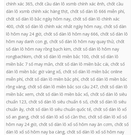
chính xác 365
,
chốt cầu dàn lô xsmb chính xác ênh
,
chốt cầu
dàn lô xsmb chính xác hàng thịt
,
chốt số dàn lô 666 miễn phí
,
chốt số dàn lô bắc ngày hôm nay
,
chốt số dàn lô chính xác
400
,
chốt số dàn lô chính xác nhất ngày hôm nay
,
chốt số dàn
lô hôm nay 24 giờ
,
chốt số dàn lô hôm nay 666
,
chốt số dàn lô
hôm nay danh con gi
,
chốt số dàn lô hôm nay quay thử
,
chốt
số dàn lô hôm nay rồng bạch kim
,
chốt số dàn lô hôm nay
rongbachkim
,
chốt số dàn lô miền bắc 100
,
chốt số dàn lô
miền bắc 7 số may mắn
,
chốt số dàn lô miền bắc cái
,
chốt số
dàn lô miền bắc giờ vàng xổ
,
chốt số dàn lô miền bắc online
miễn phí
,
chốt số dàn lô miền bắc phí
,
chốt số dàn lô miền bắc
rồng vàng
,
chốt số dàn lô miền bắc soi cầu 247
,
chốt số dàn lô
miền bắc xem
,
chốt số dàn lô miền bắc xổ
,
chốt số dàn lô siêu
chuẩn 123
,
chốt số dàn lô siêu chuẩn 6 số
,
chốt số dàn lô siêu
chuẩn ây
,
chốt số dàn lô siêu chuẩn quốc tế
,
chốt số dàn lô xổ
số an giang
,
chốt số dàn lô xổ số cần thơ
,
chốt số dàn lô xổ số
hôm nay 24 giờ
,
chốt số dàn lô xổ số hôm nay ăn cơm
,
chốt số
dàn lô xổ số hôm nay ba càng
,
chốt số dàn lô xổ số hôm nay