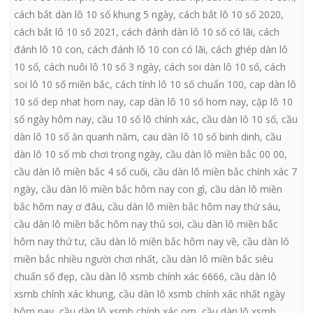
cách bắt dàn lô 10 số khung 5 ngày
,
cách bắt lô 10 số 2020
,
cách bắt lô 10 số 2021
,
cách đánh dàn lô 10 số có lãi
,
cách
đánh lô 10 con
,
cách đánh lô 10 con có lãi
,
cách ghép dàn lô
10 số
,
cách nuôi lô 10 số 3 ngày
,
cách soi dàn lô 10 số
,
cách
soi lô 10 số miền bắc
,
cách tính lô 10 số chuẩn 100
,
cap dàn lô
10 số dep nhat hom nay
,
cap dàn lô 10 số hom nay
,
cặp lô 10
số ngày hôm nay
,
cầu 10 số lô chính xác
,
cầu dàn lô 10 số
,
cầu
dàn lô 10 số ăn quanh năm
,
cau dàn lô 10 số binh dinh
,
cầu
dàn lô 10 số mb chơi trong ngày
,
cầu dàn lô miền bắc 00 00
,
cầu dàn lô miền bắc 4 số cuối
,
cầu dàn lô miền bắc chính xác 7
ngày
,
cầu dàn lô miền bắc hôm nay con gì
,
cầu dàn lô miền
bắc hôm nay ơ đâu
,
cầu dàn lô miền bắc hôm nay thứ sáu
,
cầu dàn lô miền bắc hôm nay thủ soi
,
cầu dàn lô miền bắc
hôm nay thứ tư
,
cầu dàn lô miền bắc hôm nay về
,
cầu dàn lô
miền bắc nhiều người chơi nhất
,
cầu dàn lô miền bắc siêu
chuẩn số đẹp
,
cầu dàn lô xsmb chính xác 6666
,
cầu dàn lô
xsmb chính xác khung
,
cầu dàn lô xsmb chính xác nhất ngày
hôm nay
,
cầu dàn lô xsmb chính xác om
,
cầu dàn lô xsmb