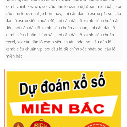
xsmb chính xác xin
,
soi cầu dàn lô xsmb dự đoán miền bắc
,
soi
cầu dàn lô xsmb đẹp hôm nay
,
soi cầu dàn lô xsmb p1
,
soi cầu
dàn lô xsmb siêu chuẩn 40
,
soi cầu dàn lô xsmb siêu chuẩn ăn
tiền
,
soi cầu dàn lô xsmb siêu chuẩn an toàn
,
soi cầu dàn lô
xsmb siêu chuẩn chính xác
,
soi cầu dàn lô xsmb siêu chuẩn
excel
,
soi cầu dàn lô xsmb siêu chuẩn indo
,
soi cầu dàn lô
xsmb siêu chuẩn vip
,
soi cầu lô đề chính xác nhất
,
soi cầu lô
miền bắc