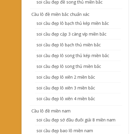
soi cầu đẹp đề song thủ miền bắc
Cầu lô đề miền bắc chuẩn xác
soi cầu đẹp lô bạch thủ kép miền bắc
soi cầu đẹp cặp 3 càng víp miền bắc
soi cầu đẹp lô bạch thủ miền bắc
soi cầu đẹp lô song thủ kép miền bắc
soi cầu đẹp lô song thủ miền bắc
soi cầu đẹp lô xiên 2 miền bắc
soi cầu đẹp lô xiên 3 miền bắc
soi cầu đẹp lô xiên 4 miền bắc
Cầu lô đề miền nam
soi cầu đẹp sớ đầu đuôi giải 8 miền nam
soi cầu đẹp bao lô miền nam