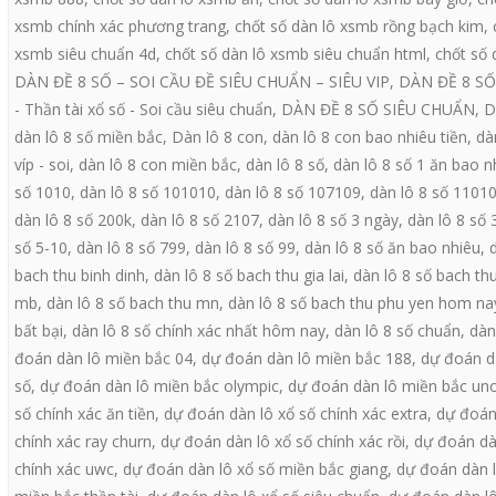
xsmb chính xác phương trang
,
chốt số dàn lô xsmb rồng bạch kim
,
xsmb siêu chuẩn 4d
,
chốt số dàn lô xsmb siêu chuẩn html
,
chốt số 
DÀN ĐỀ 8 SỐ – SOI CẦU ĐỀ SIÊU CHUẨN – SIÊU VIP
,
DÀN ĐỀ 8 SỐ
- Thần tài xổ số - Soi cầu siêu chuẩn
,
DÀN ĐỀ 8 SỐ SIÊU CHUẨN
,
D
dàn lô 8 số miền bắc
,
Dàn lô 8 con
,
dàn lô 8 con bao nhiêu tiền
,
dà
víp - soi
,
dàn lô 8 con miền bắc
,
dàn lô 8 số
,
dàn lô 8 số 1 ăn bao n
số 1010
,
dàn lô 8 số 101010
,
dàn lô 8 số 107109
,
dàn lô 8 số 1101
dàn lô 8 số 200k
,
dàn lô 8 số 2107
,
dàn lô 8 số 3 ngày
,
dàn lô 8 số 
số 5-10
,
dàn lô 8 số 799
,
dàn lô 8 số 99
,
dàn lô 8 số ăn bao nhiêu
,
bach thu binh dinh
,
dàn lô 8 số bach thu gia lai
,
dàn lô 8 số bach th
mb
,
dàn lô 8 số bach thu mn
,
dàn lô 8 số bach thu phu yen hom na
bất bại
,
dàn lô 8 số chính xác nhất hôm nay
,
dàn lô 8 số chuẩn
,
dàn
đoán dàn lô miền bắc 04
,
dự đoán dàn lô miền bắc 188
,
dự đoán dà
số
,
dự đoán dàn lô miền bắc olympic
,
dự đoán dàn lô miền bắc un
số chính xác ăn tiền
,
dự đoán dàn lô xổ số chính xác extra
,
dự đoán 
chính xác ray churn
,
dự đoán dàn lô xổ số chính xác rồi
,
dự đoán dàn
chính xác uwc
,
dự đoán dàn lô xổ số miền bắc giang
,
dự đoán dàn 