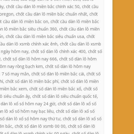
ày
,
chốt cầu dàn lô miền bắc chính xác 50
,
chốt cầu
 oregon
,
chốt cầu dàn lô miền bắc chuẩn nhất
,
chốt
t cầu dàn lô miền bắc on
,
chốt cầu dàn lô miền bắc
àn lô miền bắc siêu chuẩn 360
,
chốt cầu dàn lô miền
ẩn
,
chốt cầu dàn lô miền bắc siêu chuẩn usa
,
chốt
cầu dàn lô xsmb chính xác ênh
,
chốt cầu dàn lô xsmb
c ngày hôm nay
,
chốt số dàn lô chính xác 400
,
chốt số
ờ
,
chốt số dàn lô hôm nay 666
,
chốt số dàn lô hôm
hôm nay rồng bạch kim
,
chốt số dàn lô hôm nay
c 7 số may mắn
,
chốt số dàn lô miền bắc cái
,
chốt số
hí
,
chốt số dàn lô miền bắc phí
,
chốt số dàn lô miền
ô miền bắc xem
,
chốt số dàn lô miền bắc xổ
,
chốt số
lô siêu chuẩn ây
,
chốt số dàn lô siêu chuẩn quốc tế
,
 dàn lô xổ số hôm nay 24 giờ
,
chốt số dàn lô xổ số
àn lô xổ số hôm nay bạc liêu
,
chốt số dàn lô xổ số
 số dàn lô xổ số hôm nay thứ tư
,
chốt số dàn lô xổ số
iền bắc
,
chốt số dàn lô xsmb 00 00
,
chốt số dàn lô
ốt số dàn lô xsmb chính xác 00 ngày
,
chốt số dàn lô