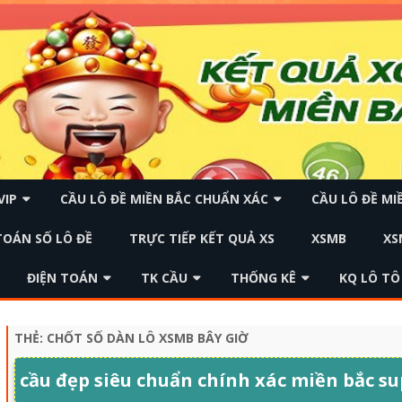
Skip
VIP
CẦU LÔ ĐỀ MIỀN BẮC CHUẨN XÁC
CẦU LÔ ĐỀ MI
to
content
 2
TOÁN SỐ LÔ ĐỀ
SOI CẦU ĐẸP LÔ BẠCH THỦ KÉP
TRỰC TIẾP KẾT QUẢ XS
SOI CẦU ĐẸP SỚ 
XSMB
XS
MIỀN BẮC
8 MIỀN NAM
ĐIỆN TOÁN
TK CẦU
THỐNG KÊ
KQ LÔ TÔ
MIỀN
SOI CẦU ĐẸP CẶP 3 CÀNG VÍP
SOI CẦU ĐẸP BAO
T
XỔ SỐ ĐIỆN TOÁN 6×36
MIỀN BẮC
CẦU BẠCH THỦ (MB)
THỐNG KÊ ĐẦU ĐUÔI
BẢNG LOTO
SOI CẦU ĐẸP CẶP
THẺ:
CHỐT SỐ DÀN LÔ XSMB BÂY GIỜ
45
XỔ SỐ ĐIỆN TOÁN 123
SOI CẦU ĐẸP LÔ BẠCH THỦ
CẦU LẬT LIÊN TỤC (MB)
THỐNG KÊ LÔ GAN
NAM
BẢNG LOTO
MIỀN BẮC
cầu đẹp siêu chuẩn chính xác miền bắc su
/55
XỔ SỐ THẦN TÀI
CẦU VỀ CẢ CẶP (MB)
THỐNG KÊ LÔ XIÊN
SOI CẦU ĐẸP GIẢ
BẢNG LOTO