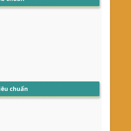
iêu chuẩn