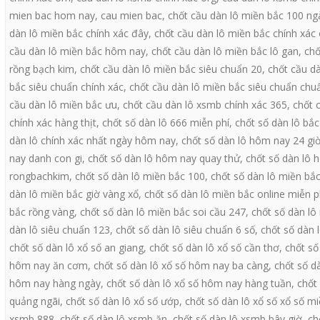
mien bac hom nay
,
cau mien bac
,
chốt cầu dàn lô miền bắc 100 ng
dàn lô miền bắc chính xác đây
,
chốt cầu dàn lô miền bắc chính xác
cầu dàn lô miền bắc hôm nay
,
chốt cầu dàn lô miền bắc lô gan
,
chố
rồng bạch kim
,
chốt cầu dàn lô miền bắc siêu chuẩn 20
,
chốt cầu d
bắc siêu chuẩn chính xác
,
chốt cầu dàn lô miền bắc siêu chuẩn chu
cầu dàn lô miền bắc ưu
,
chốt cầu dàn lô xsmb chính xác 365
,
chốt 
chính xác hàng thịt
,
chốt số dàn lô 666 miễn phí
,
chốt số dàn lô bắ
dàn lô chính xác nhất ngày hôm nay
,
chốt số dàn lô hôm nay 24 gi
nay danh con gi
,
chốt số dàn lô hôm nay quay thử
,
chốt số dàn lô 
rongbachkim
,
chốt số dàn lô miền bắc 100
,
chốt số dàn lô miền bắ
dàn lô miền bắc giờ vàng xổ
,
chốt số dàn lô miền bắc online miễn p
bắc rồng vàng
,
chốt số dàn lô miền bắc soi cầu 247
,
chốt số dàn l
dàn lô siêu chuẩn 123
,
chốt số dàn lô siêu chuẩn 6 số
,
chốt số dàn 
chốt số dàn lô xổ số an giang
,
chốt số dàn lô xổ số cần thơ
,
chốt số
hôm nay ăn cơm
,
chốt số dàn lô xổ số hôm nay ba càng
,
chốt số d
hôm nay hàng ngày
,
chốt số dàn lô xổ số hôm nay hàng tuần
,
chốt
quảng ngãi
,
chốt số dàn lô xổ số ướp
,
chốt số dàn lô xổ số xổ số m
xsmb 888
,
chốt số dàn lô xsmb ăn
,
chốt số dàn lô xsmb bây giờ
,
ch