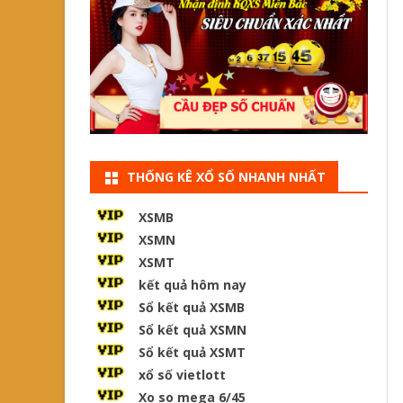
SOI CẦU ĐẸP DÀN ĐỀ 6 CON
MAX 3D
MIỀN BẮC
MAX 4D
SOI CẦU ĐẸP DÀN ĐỀ 8 CON
MIỀN BẮC
THỐNG KÊ
SOI CẦU ĐẸP DÀN ĐỀ 10 CO
MIỀN BẮC
THỐNG KÊ XỔ SỐ NHANH NHẤT
SOI CẦU ĐẸP DÀN LÔ 10 C
MIỀN BẮC
XSMB
SOI CẦU ĐẸP DÀN LÔ 4 CO
XSMN
MIỀN BẮC
XSMT
kết quả hôm nay
SOI CẦU ĐẸP DÀN LÔ 6 CO
Sổ kết quả XSMB
MIỀN BẮC
Sổ kết quả XSMN
Sổ kết quả XSMT
SOI CẦU ĐẸP DÀN LÔ 8 CO
xổ số vietlott
MIỀN BẮC
Xo so mega 6/45