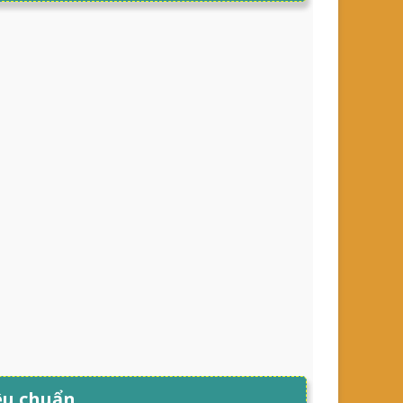
SOI CẦU ĐẸP GIẢI TÁM MIỀN
QUAY THỬ VIETLOTT
TRUNG
BIỆT MIỀN
SOI CẦU ĐẸP LÔ 3 SỐ MIỀN
TRUNG
 SỐ MIỀN
SOI CẦU ĐẸP SỚ ĐẦU ĐUÔI GIẢI
ĐẶC BIỆT MIỀN TRUNG
ĐẦU ĐUÔI GIẢI
AM
SOI CẦU ĐẸP XÍU CHỦ MIỀN
TRUNG
G THỦ LÔ
SOI CẦU ĐẸP SỚ ĐẦU ĐUÔI GIẢI
8 MIỀN TRUNG
 CHỦ MIỀN
SOI CẦU ĐẸP SONG THỦ LÔ
MIỀN TRUNG
êu chuẩn