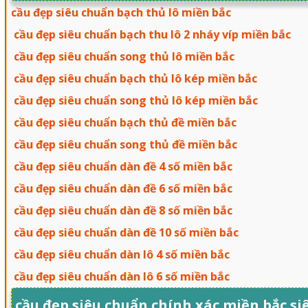
SOI CẦU ĐẸP LÔ SONG THỦ KÉP
NAM
cầu đẹp siêu chuẩn bạch thủ lô miền bắc
CẦU VỀ NHIỀU NHÁY (MB)
THỐNG KÊ LÔ KÉP
MIỀN BẮC
cầu đẹp siêu chuẩn bạch thu lô 2 nháy víp miền bắc
SOI CẦU ĐẸP ĐẶC 
THỐNG KÊ ĐẦU
SOI CẦU ĐẸP LÔ SONG THỦ
NAM
cầu đẹp siêu chuẩn song thủ lô miền bắc
MIỀN BẮC
THỐNG KÊ ĐUÔI
cầu đẹp siêu chuẩn bạch thủ lô kép miền bắc
SOI CẦU ĐẸP LÔ 3
N
SOI CẦU ĐẸP LÔ XIÊN 2 MIỀN
NAM
cầu đẹp siêu chuẩn song thủ lô kép miền bắc
THỐNG KÊ ĐẦU – ĐUÔI
BẮC
cầu đẹp siêu chuẩn bạch thủ đề miền bắc
SOI CẦU ĐẸP SỚ 
THỐNG KÊ TỔNG
ON
SOI CẦU ĐẸP LÔ XIÊN 3 MIỀN
ĐẶC BIỆT MIỀN N
cầu đẹp siêu chuẩn song thủ đề miền bắc
BẮC
TẦN SUẤT XUẤT HIỆN
cầu đẹp siêu chuẩn dàn đề 4 số miền bắc
SOI CẦU ĐẸP SON
N
SOI CẦU ĐẸP LÔ XIÊN 4 MIỀN
TK TỪ 00 ĐẾN 99
MIỀN NAM
cầu đẹp siêu chuẩn dàn đề 6 số miền bắc
BẮC
cầu đẹp siêu chuẩn dàn đề 8 số miền bắc
SOI CẦU ĐẸP XÍU
N
NAM
cầu đẹp siêu chuẩn dàn đề 10 số miền bắc
cầu đẹp siêu chuẩn dàn lô 4 số miền bắc
N
cầu đẹp siêu chuẩn dàn lô 6 số miền bắc
cầu đẹp siêu chuẩn chính xác miền bắc si