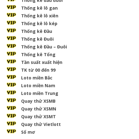
Thống kê đầu đuôi
Thống kê lô gan
Thống kê lô xiên
Thống kê lô kép
Thống kê Đầu
Thống kê Đuôi
Thống kê Đầu – Đuôi
Thống kê Tổng
Tần suất xuất hiện
TK từ 00 đến 99
Loto miền Bắc
Loto miền Nam
Loto miền Trung
Quay thử XSMB
Quay thử XSMN
Quay thử XSMT
Quay thử Vietlott
Sổ mơ