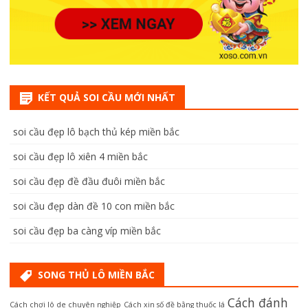
KẾT QUẢ SOI CẦU MỚI NHẤT
soi cầu đẹp lô bạch thủ kép miền bắc
soi cầu đẹp lô xiên 4 miền bắc
soi cầu đẹp đề đầu đuôi miền bắc
soi cầu đẹp dàn đề 10 con miền bắc
soi cầu đẹp ba càng víp miền bắc
SONG THỦ LÔ MIỀN BẮC
Cách đánh
Cách chơi lô de chuyên nghiệp
Cách xin số đề bằng thuốc lá