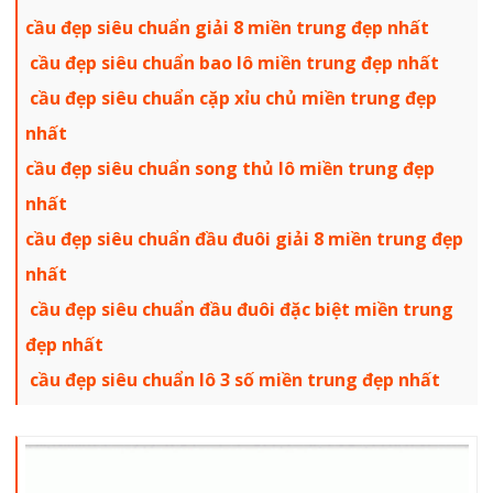
cầu đẹp siêu chuẩn giải 8 miền trung đẹp nhất
cầu đẹp siêu chuẩn bao lô miền trung đẹp nhất
cầu đẹp siêu chuẩn cặp xỉu chủ miền trung đẹp
nhất
cầu đẹp siêu chuẩn song thủ lô miền trung đẹp
nhất
cầu đẹp siêu chuẩn đầu đuôi giải 8 miền trung đẹp
nhất
cầu đẹp siêu chuẩn đầu đuôi đặc biệt miền trung
đẹp nhất
cầu đẹp siêu chuẩn lô 3 số miền trung đẹp nhất