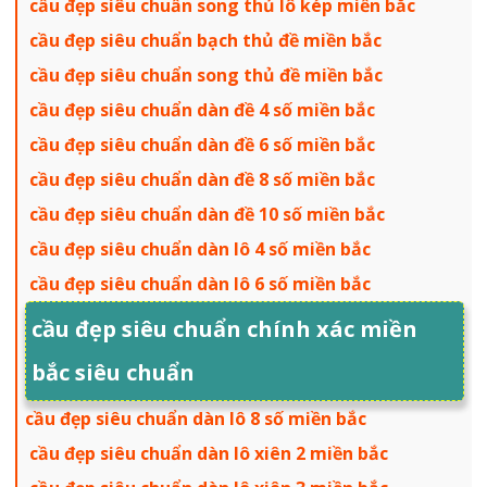
cầu đẹp siêu chuẩn song thủ lô kép miền bắc
cầu đẹp siêu chuẩn bạch thủ đề miền bắc
cầu đẹp siêu chuẩn song thủ đề miền bắc
cầu đẹp siêu chuẩn dàn đề 4 số miền bắc
cầu đẹp siêu chuẩn dàn đề 6 số miền bắc
cầu đẹp siêu chuẩn dàn đề 8 số miền bắc
cầu đẹp siêu chuẩn dàn đề 10 số miền bắc
cầu đẹp siêu chuẩn dàn lô 4 số miền bắc
cầu đẹp siêu chuẩn dàn lô 6 số miền bắc
cầu đẹp siêu chuẩn chính xác miền
bắc siêu chuẩn
cầu đẹp siêu chuẩn dàn lô 8 số miền bắc
cầu đẹp siêu chuẩn dàn lô xiên 2 miền bắc