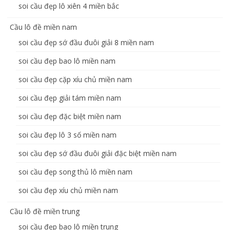
soi cầu đẹp lô xiên 4 miền bắc
Cầu lô đề miền nam
soi cầu đẹp sớ đầu đuôi giải 8 miền nam
soi cầu đẹp bao lô miền nam
soi cầu đẹp cặp xíu chủ miền nam
soi cầu đẹp giải tám miền nam
soi cầu đẹp đặc biệt miền nam
soi cầu đẹp lô 3 số miền nam
soi cầu đẹp sớ đầu đuôi giải đặc biệt miền nam
soi cầu đẹp song thủ lô miền nam
soi cầu đẹp xíu chủ miền nam
Cầu lô đề miền trung
soi cầu đẹp bao lô miền trung