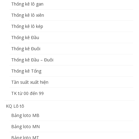
Thống kê lô gan
Thống kê lô xiên
Thống kê lô kép
Thống kê Đầu
Thống kê Đuôi
Thống kê Đầu – Đuôi
Thống kê Tổng
Tần suất xuất hiện
TK từ 00 đến 99
KQ Lô tô
Bảng loto MB
Bảng loto MN
Bảng loto MT