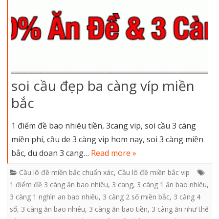
soi cầu đẹp ba càng víp miền
bắc
1 điểm đề bao nhiêu tiền, 3cang vip, soi cầu 3 càng
miền phí, cầu de 3 càng vip hom nay, soi 3 càng miền
bắc, du doan 3 cang…
Read more »
Cầu lô đề miền bắc chuẩn xác
,
Cầu lô đề miền bắc vip
1 điểm đề 3 càng ăn bao nhiêu
,
3 cang
,
3 càng 1 ăn bao nhiêu
,
3 càng 1 nghìn an bao nhiêu
,
3 càng 2 số miền bắc
,
3 càng 4
số
,
3 càng ăn bao nhiêu
,
3 càng ăn bao tiền
,
3 càng ăn như thế