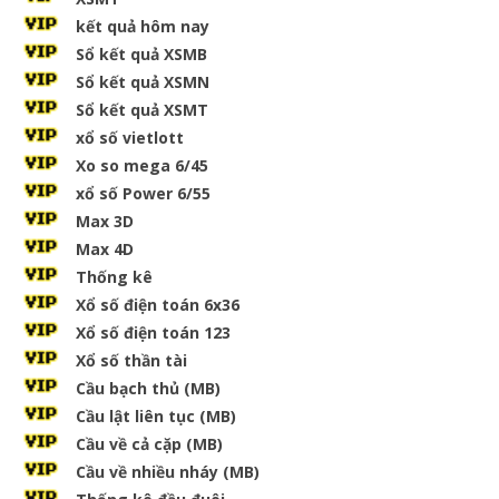
kết quả hôm nay
Sổ kết quả XSMB
Sổ kết quả XSMN
Sổ kết quả XSMT
xổ số vietlott
Xo so mega 6/45
xổ số Power 6/55
Max 3D
Max 4D
Thống kê
Xổ số điện toán 6x36
Xổ số điện toán 123
Xổ số thần tài
Cầu bạch thủ (MB)
Cầu lật liên tục (MB)
Cầu về cả cặp (MB)
Cầu về nhiều nháy (MB)