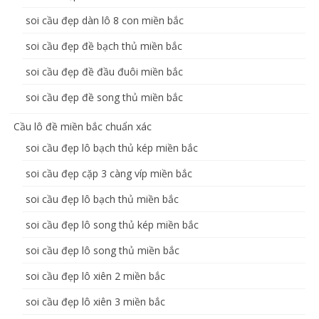
soi cầu đẹp dàn lô 8 con miền bắc
soi cầu đẹp đề bạch thủ miền bắc
soi cầu đẹp đề đầu đuôi miền bắc
soi cầu đẹp đề song thủ miền bắc
Cầu lô đề miền bắc chuẩn xác
soi cầu đẹp lô bạch thủ kép miền bắc
soi cầu đẹp cặp 3 càng víp miền bắc
soi cầu đẹp lô bạch thủ miền bắc
soi cầu đẹp lô song thủ kép miền bắc
soi cầu đẹp lô song thủ miền bắc
soi cầu đẹp lô xiên 2 miền bắc
soi cầu đẹp lô xiên 3 miền bắc