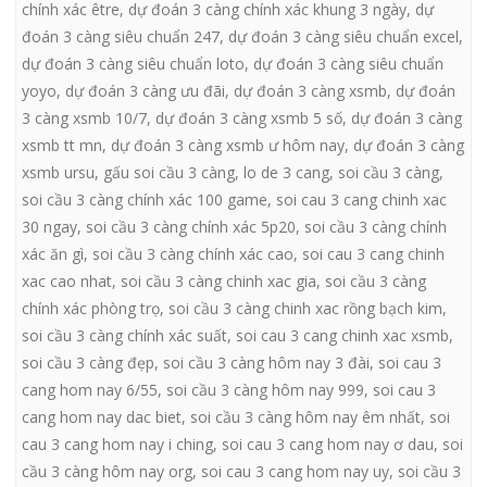
chính xác être
,
dự đoán 3 càng chính xác khung 3 ngày
,
dự
đoán 3 càng siêu chuẩn 247
,
dự đoán 3 càng siêu chuẩn excel
,
dự đoán 3 càng siêu chuẩn loto
,
dự đoán 3 càng siêu chuẩn
yoyo
,
dự đoán 3 càng ưu đãi
,
dự đoán 3 càng xsmb
,
dự đoán
3 càng xsmb 10/7
,
dự đoán 3 càng xsmb 5 số
,
dự đoán 3 càng
xsmb tt mn
,
dự đoán 3 càng xsmb ư hôm nay
,
dự đoán 3 càng
xsmb ursu
,
gấu soi cầu 3 càng
,
lo de 3 cang
,
soi cầu 3 càng
,
soi cầu 3 càng chính xác 100 game
,
soi cau 3 cang chinh xac
30 ngay
,
soi cầu 3 càng chính xác 5p20
,
soi cầu 3 càng chính
xác ăn gì
,
soi cầu 3 càng chính xác cao
,
soi cau 3 cang chinh
xac cao nhat
,
soi cầu 3 càng chinh xac gia
,
soi cầu 3 càng
chính xác phòng trọ
,
soi cầu 3 càng chinh xac rồng bạch kim
,
soi cầu 3 càng chính xác suất
,
soi cau 3 cang chinh xac xsmb
,
soi cầu 3 càng đẹp
,
soi cầu 3 càng hôm nay 3 đài
,
soi cau 3
cang hom nay 6/55
,
soi cầu 3 càng hôm nay 999
,
soi cau 3
cang hom nay dac biet
,
soi cầu 3 càng hôm nay êm nhất
,
soi
cau 3 cang hom nay i ching
,
soi cau 3 cang hom nay ơ dau
,
soi
cầu 3 càng hôm nay org
,
soi cau 3 cang hom nay uy
,
soi cầu 3