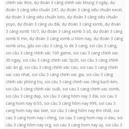
chính xác être
,
dự đoán 3 càng chính xác khung 3 ngày
,
dự
đoán 3 càng siêu chuẩn 247
,
dự đoán 3 càng siêu chuẩn excel
,
dự đoán 3 càng siêu chuẩn loto
,
dự đoán 3 càng siêu chuẩn
yoyo
,
dự đoán 3 càng ưu đãi
,
dự đoán 3 càng xsmb
,
dự đoán
3 càng xsmb 10/7
,
dự đoán 3 càng xsmb 5 số
,
dự đoán 3 càng
xsmb tt mn
,
dự đoán 3 càng xsmb ư hôm nay
,
dự đoán 3 càng
xsmb ursu
,
gấu soi cầu 3 càng
,
lo de 3 cang
,
soi cầu 3 càng
,
soi cầu 3 càng chính xác 100 game
,
soi cau 3 cang chinh xac
30 ngay
,
soi cầu 3 càng chính xác 5p20
,
soi cầu 3 càng chính
xác ăn gì
,
soi cầu 3 càng chính xác cao
,
soi cau 3 cang chinh
xac cao nhat
,
soi cầu 3 càng chinh xac gia
,
soi cầu 3 càng
chính xác phòng trọ
,
soi cầu 3 càng chinh xac rồng bạch kim
,
soi cầu 3 càng chính xác suất
,
soi cau 3 cang chinh xac xsmb
,
soi cầu 3 càng đẹp
,
soi cầu 3 càng hôm nay 3 đài
,
soi cau 3
cang hom nay 6/55
,
soi cầu 3 càng hôm nay 999
,
soi cau 3
cang hom nay dac biet
,
soi cầu 3 càng hôm nay êm nhất
,
soi
cau 3 cang hom nay i ching
,
soi cau 3 cang hom nay ơ dau
,
soi
cầu 3 càng hôm nay org
,
soi cau 3 cang hom nay uy
,
soi cầu 3