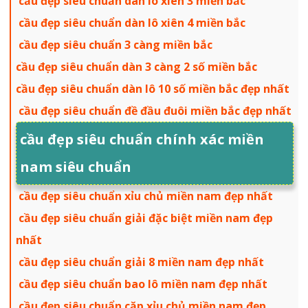
cầu đẹp siêu chuẩn dàn lô xiên 3 miền bắc
cầu đẹp siêu chuẩn dàn lô xiên 4 miền bắc
cầu đẹp siêu chuẩn 3 càng miền bắc
cầu đẹp siêu chuẩn dàn 3 càng 2 số miền bắc
cầu đẹp siêu chuẩn dàn lô 10 số miền bắc đẹp nhất
cầu đẹp siêu chuẩn đề đầu đuôi miền bắc đẹp nhất
cầu đẹp siêu chuẩn chính xác miền
nam siêu chuẩn
cầu đẹp siêu chuẩn xỉu chủ miền nam đẹp nhất
cầu đẹp siêu chuẩn giải đặc biệt miền nam đẹp
nhất
cầu đẹp siêu chuẩn giải 8 miền nam đẹp nhất
cầu đẹp siêu chuẩn bao lô miền nam đẹp nhất
cầu đẹp siêu chuẩn cặp xỉu chủ miền nam đẹp