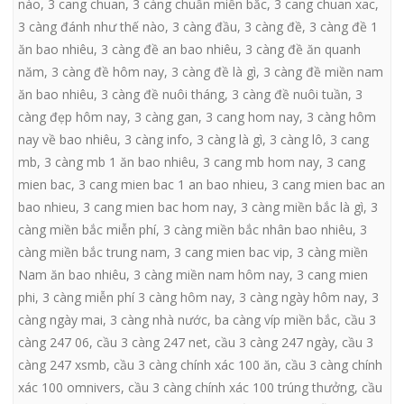
nào
,
3 cang chuan
,
3 càng chuẩn miền bắc
,
3 cang chuan xac
,
3 càng đánh như thế nào
,
3 càng đầu
,
3 càng đề
,
3 càng đề 1
ăn bao nhiêu
,
3 càng đề an bao nhiêu
,
3 càng đề ăn quanh
năm
,
3 càng đề hôm nay
,
3 càng đề là gì
,
3 càng đề miền nam
ăn bao nhiêu
,
3 càng đề nuôi tháng
,
3 càng đề nuôi tuần
,
3
càng đẹp hôm nay
,
3 càng gan
,
3 cang hom nay
,
3 càng hôm
nay về bao nhiêu
,
3 càng info
,
3 càng là gì
,
3 càng lô
,
3 cang
mb
,
3 càng mb 1 ăn bao nhiêu
,
3 cang mb hom nay
,
3 cang
mien bac
,
3 cang mien bac 1 an bao nhieu
,
3 cang mien bac an
bao nhieu
,
3 cang mien bac hom nay
,
3 càng miền bắc là gì
,
3
càng miền bắc miễn phí
,
3 càng miền bắc nhân bao nhiêu
,
3
càng miền bắc trung nam
,
3 cang mien bac vip
,
3 càng miền
Nam ăn bao nhiêu
,
3 càng miền nam hôm nay
,
3 cang mien
phi
,
3 càng miễn phí 3 càng hôm nay
,
3 càng ngày hôm nay
,
3
càng ngày mai
,
3 càng nhà nước
,
ba càng víp miền bắc
,
cầu 3
càng 247 06
,
cầu 3 càng 247 net
,
cầu 3 càng 247 ngày
,
cầu 3
càng 247 xsmb
,
cầu 3 càng chính xác 100 ăn
,
cầu 3 càng chính
xác 100 omnivers
,
cầu 3 càng chính xác 100 trúng thưởng
,
cầu