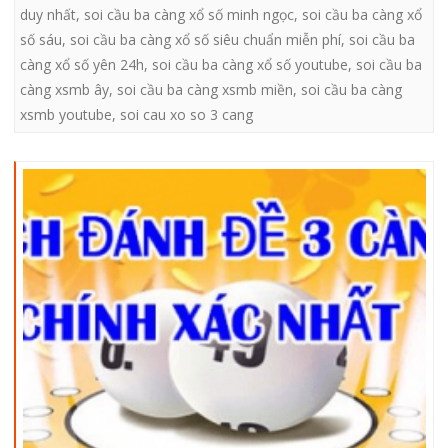
duy nhất
,
soi cầu ba càng xổ số minh ngọc
,
soi cầu ba càng xổ
số sáu
,
soi cầu ba càng xổ số siêu chuẩn miễn phí
,
soi cầu ba
càng xổ số yên 24h
,
soi cầu ba càng xổ số youtube
,
soi cầu ba
càng xsmb ây
,
soi cầu ba càng xsmb miền
,
soi cầu ba càng
xsmb youtube
,
soi cau xo so 3 cang