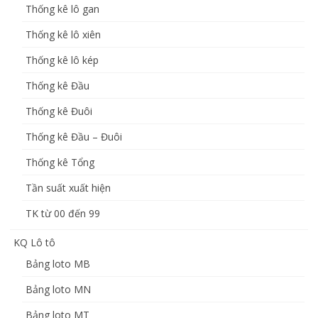
Thống kê lô gan
Thống kê lô xiên
Thống kê lô kép
Thống kê Đầu
Thống kê Đuôi
Thống kê Đầu – Đuôi
Thống kê Tổng
Tần suất xuất hiện
TK từ 00 đến 99
KQ Lô tô
Bảng loto MB
Bảng loto MN
Bảng loto MT