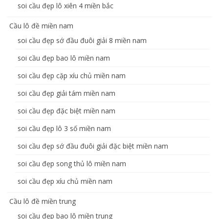
soi cầu đẹp lô xiên 4 miền bắc
Cầu lô đề miền nam
soi cầu đẹp sớ đầu đuôi giải 8 miền nam
soi cầu đẹp bao lô miền nam
soi cầu đẹp cặp xíu chủ miền nam
soi cầu đẹp giải tám miền nam
soi cầu đẹp đặc biệt miền nam
soi cầu đẹp lô 3 số miền nam
soi cầu đẹp sớ đầu đuôi giải đặc biệt miền nam
soi cầu đẹp song thủ lô miền nam
soi cầu đẹp xíu chủ miền nam
Cầu lô đề miền trung
soi cầu đẹp bao lô miền trung