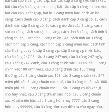
bắt cầu cặp 3 càng cao cap
,
bắt cầu cặp 3 càng sieu chính xác
,
bắt cầu cặp 3 càng so mien phí
,
bắt cầu cặp 3 càng so sieu vip
,
bắt cầu cặp 3 càng vip
,
bat lo 3 cang mien bac
,
cách ăn ba
càng
,
Cách đánh cặp 3 càng
,
cách đánh cặp 3 càng có lãi
,
cách
đánh dàn cặp 3 càng có lãi
,
cách ghép dàn cặp 3 càng
,
cách
soi ba càng
,
cách soi cặp ba càng
,
cách tính 3 càng
,
cách tính 3
càng chuẩn
,
Cách tính 3 càng miền Bắc
,
cách tính ăn 3 càng
,
cách tính cặp 3 càng
,
cách tính cặp 3 càng miền bắc
,
cách tính
cặp 3 càng quay 4
,
cặp 3 càng víp
,
cặp 3 càng víp miền bắc
,
cầu 3 càng 247 06
,
cầu 3 càng 247 net
,
cầu 3 càng 247 ngày
,
cầu 3 càng 247 xsmb
,
cầu 3 càng chính xác 100 ăn
,
cầu 3 càng
chính xác 100 omnivers
,
cầu 3 càng chính xác 100 trúng
thưởng
,
cầu 3 càng chuẩn xác 168
,
cầu 3 càng chuẩn xác 247
miễn phí
,
cầu 3 càng chuẩn xác 4 số
,
cầu 3 càng chuẩn xác 888
miễn phí
,
cầu 3 càng chuẩn xác 99
,
cầu 3 càng chuẩn xác gì
cho hay nhất
,
cầu 3 càng chuẩn xác indo
,
cầu 3 càng chuẩn
xác xổ số miền bắc
,
cầu 3 càng hôm nay 7777
,
cầu 3 càng
hôm nay 999999
,
cầu 3 càng hôm nay diễn ra vào ngày nào
,