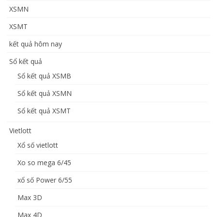
XSMN
XSMT
kết quả hôm nay
Sổ kết quả
Sổ kết quả XSMB
Sổ kết quả XSMN
Sổ kết quả XSMT
Vietlott
Xổ số vietlott
Xo so mega 6/45
xổ số Power 6/55
Max 3D
Max 4D