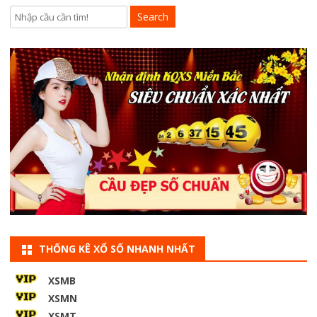
Search
THỐNG KÊ XỔ SỐ NHANH NHẤT
XSMB
XSMN
XSMT