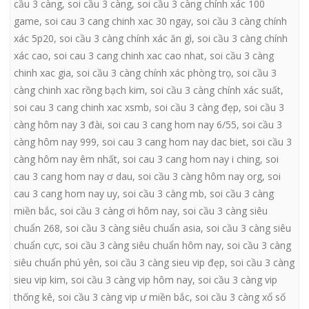
cầu 3 càng
,
soi cầu 3 càng
,
soi cầu 3 càng chính xác 100
game
,
soi cau 3 cang chinh xac 30 ngay
,
soi cầu 3 càng chính
xác 5p20
,
soi cầu 3 càng chính xác ăn gì
,
soi cầu 3 càng chính
xác cao
,
soi cau 3 cang chinh xac cao nhat
,
soi cầu 3 càng
chinh xac gia
,
soi cầu 3 càng chính xác phòng trọ
,
soi cầu 3
càng chinh xac rồng bạch kim
,
soi cầu 3 càng chính xác suất
,
soi cau 3 cang chinh xac xsmb
,
soi cầu 3 càng đẹp
,
soi cầu 3
càng hôm nay 3 đài
,
soi cau 3 cang hom nay 6/55
,
soi cầu 3
càng hôm nay 999
,
soi cau 3 cang hom nay dac biet
,
soi cầu 3
càng hôm nay êm nhất
,
soi cau 3 cang hom nay i ching
,
soi
cau 3 cang hom nay ơ dau
,
soi cầu 3 càng hôm nay org
,
soi
cau 3 cang hom nay uy
,
soi cầu 3 càng mb
,
soi cầu 3 càng
miền bắc
,
soi cầu 3 càng ơi hôm nay
,
soi cầu 3 càng siêu
chuẩn 268
,
soi cầu 3 càng siêu chuẩn asia
,
soi cầu 3 càng siêu
chuẩn cực
,
soi cầu 3 càng siêu chuẩn hôm nay
,
soi cầu 3 càng
siêu chuẩn phú yên
,
soi cầu 3 càng sieu vip đẹp
,
soi cầu 3 càng
sieu vip kim
,
soi cầu 3 càng vip hôm nay
,
soi cầu 3 càng vip
thống kê
,
soi cầu 3 càng vip ư miền bắc
,
soi cầu 3 càng xổ số