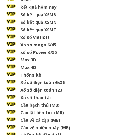
kết quả hôm nay
Sổ kết quả XSMB
Sổ kết quả XSMN
Sổ kết quả XSMT
xổ số vietlott
Xo so mega 6/45
xổ số Power 6/55
Max 3D
Max 4D
Thống kê
Xổ số điện toán 6x36
Xổ số điện toán 123
Xổ số thần tài
Cầu bạch thủ (MB)
Cầu lật liên tục (MB)
Cầu về cả cặp (MB)
Cầu về nhiều nháy (MB)