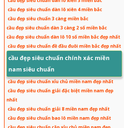
cầu đẹp siêu chuẩn dàn lô xiên 3 miền bắc
cầu đẹp siêu chuẩn dàn lô xiên 4 miền bắc
cầu đẹp siêu chuẩn 3 càng miền bắc
cầu đẹp siêu chuẩn dàn 3 càng 2 số miền bắc
cầu đẹp siêu chuẩn dàn lô 10 số miền bắc đẹp nhất
cầu đẹp siêu chuẩn đề đầu đuôi miền bắc đẹp nhất
cầu đẹp siêu chuẩn chính xác miền
nam siêu chuẩn
cầu đẹp siêu chuẩn xỉu chủ miền nam đẹp nhất
cầu đẹp siêu chuẩn giải đặc biệt miền nam đẹp
nhất
cầu đẹp siêu chuẩn giải 8 miền nam đẹp nhất
cầu đẹp siêu chuẩn bao lô miền nam đẹp nhất
cầu đẹp siêu chuẩn cặp xỉu chủ miền nam đẹp