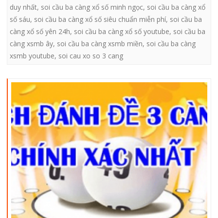
duy nhất
,
soi cầu ba càng xổ số minh ngọc
,
soi cầu ba càng xổ
số sáu
,
soi cầu ba càng xổ số siêu chuẩn miễn phí
,
soi cầu ba
càng xổ số yên 24h
,
soi cầu ba càng xổ số youtube
,
soi cầu ba
càng xsmb ây
,
soi cầu ba càng xsmb miền
,
soi cầu ba càng
xsmb youtube
,
soi cau xo so 3 cang