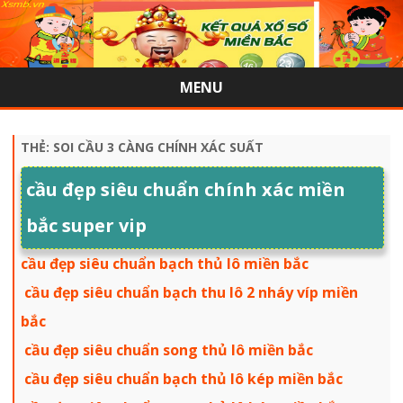
MENU
Skip
to
content
THẺ:
SOI CẦU 3 CÀNG CHÍNH XÁC SUẤT
cầu đẹp siêu chuẩn chính xác miền
bắc super vip
cầu đẹp siêu chuẩn bạch thủ lô miền bắc
cầu đẹp siêu chuẩn bạch thu lô 2 nháy víp miền
bắc
cầu đẹp siêu chuẩn song thủ lô miền bắc
cầu đẹp siêu chuẩn bạch thủ lô kép miền bắc