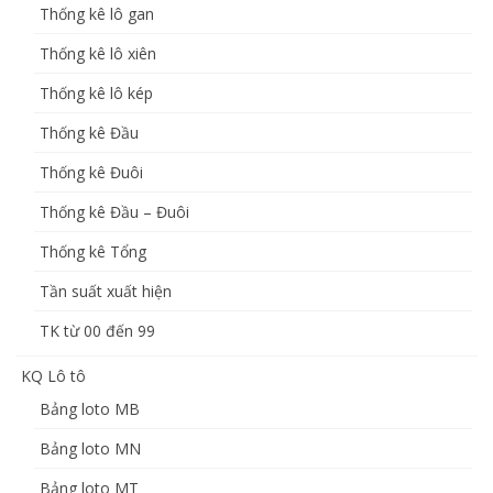
Thống kê lô gan
Thống kê lô xiên
Thống kê lô kép
Thống kê Đầu
Thống kê Đuôi
Thống kê Đầu – Đuôi
Thống kê Tổng
Tần suất xuất hiện
TK từ 00 đến 99
KQ Lô tô
Bảng loto MB
Bảng loto MN
Bảng loto MT