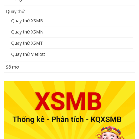
Quay thử
Quay thử XSMB
Quay thử XSMN
Quay thử XSMT
Quay thử Vietlott
Sổ mơ