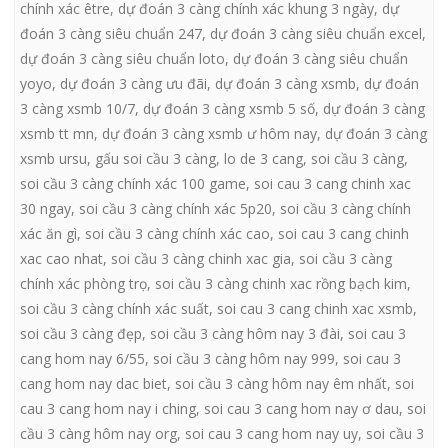
chính xác être
,
dự đoán 3 càng chính xác khung 3 ngày
,
dự
đoán 3 càng siêu chuẩn 247
,
dự đoán 3 càng siêu chuẩn excel
,
dự đoán 3 càng siêu chuẩn loto
,
dự đoán 3 càng siêu chuẩn
yoyo
,
dự đoán 3 càng ưu đãi
,
dự đoán 3 càng xsmb
,
dự đoán
3 càng xsmb 10/7
,
dự đoán 3 càng xsmb 5 số
,
dự đoán 3 càng
xsmb tt mn
,
dự đoán 3 càng xsmb ư hôm nay
,
dự đoán 3 càng
xsmb ursu
,
gấu soi cầu 3 càng
,
lo de 3 cang
,
soi cầu 3 càng
,
soi cầu 3 càng chính xác 100 game
,
soi cau 3 cang chinh xac
30 ngay
,
soi cầu 3 càng chính xác 5p20
,
soi cầu 3 càng chính
xác ăn gì
,
soi cầu 3 càng chính xác cao
,
soi cau 3 cang chinh
xac cao nhat
,
soi cầu 3 càng chinh xac gia
,
soi cầu 3 càng
chính xác phòng trọ
,
soi cầu 3 càng chinh xac rồng bạch kim
,
soi cầu 3 càng chính xác suất
,
soi cau 3 cang chinh xac xsmb
,
soi cầu 3 càng đẹp
,
soi cầu 3 càng hôm nay 3 đài
,
soi cau 3
cang hom nay 6/55
,
soi cầu 3 càng hôm nay 999
,
soi cau 3
cang hom nay dac biet
,
soi cầu 3 càng hôm nay êm nhất
,
soi
cau 3 cang hom nay i ching
,
soi cau 3 cang hom nay ơ dau
,
soi
cầu 3 càng hôm nay org
,
soi cau 3 cang hom nay uy
,
soi cầu 3