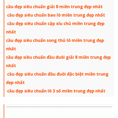
cầu đẹp siêu chuẩn giải 8 miền trung đẹp nhất
cầu đẹp siêu chuẩn bao lô miền trung đẹp nhất
cầu đẹp siêu chuẩn cặp xỉu chủ miền trung đẹp
nhất
cầu đẹp siêu chuẩn song thủ lô miền trung đẹp
nhất
cầu đẹp siêu chuẩn đầu đuôi giải 8 miền trung đẹp
nhất
cầu đẹp siêu chuẩn đầu đuôi đặc biệt miền trung
đẹp nhất
cầu đẹp siêu chuẩn lô 3 số miền trung đẹp nhất