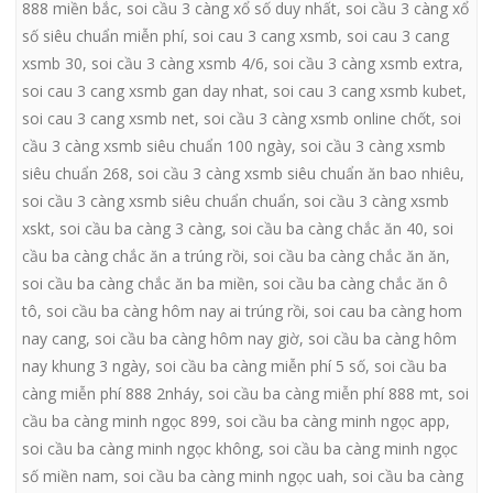
888 miền bắc
,
soi cầu 3 càng xổ số duy nhất
,
soi cầu 3 càng xổ
số siêu chuẩn miễn phí
,
soi cau 3 cang xsmb
,
soi cau 3 cang
xsmb 30
,
soi cầu 3 càng xsmb 4/6
,
soi cầu 3 càng xsmb extra
,
soi cau 3 cang xsmb gan day nhat
,
soi cau 3 cang xsmb kubet
,
soi cau 3 cang xsmb net
,
soi cầu 3 càng xsmb online chốt
,
soi
cầu 3 càng xsmb siêu chuẩn 100 ngày
,
soi cầu 3 càng xsmb
siêu chuẩn 268
,
soi cầu 3 càng xsmb siêu chuẩn ăn bao nhiêu
,
soi cầu 3 càng xsmb siêu chuẩn chuẩn
,
soi cầu 3 càng xsmb
xskt
,
soi cầu ba càng 3 càng
,
soi cầu ba càng chắc ăn 40
,
soi
cầu ba càng chắc ăn a trúng rồi
,
soi cầu ba càng chắc ăn ăn
,
soi cầu ba càng chắc ăn ba miền
,
soi cầu ba càng chắc ăn ô
tô
,
soi cầu ba càng hôm nay ai trúng rồi
,
soi cau ba càng hom
nay cang
,
soi cầu ba càng hôm nay giờ
,
soi cầu ba càng hôm
nay khung 3 ngày
,
soi cầu ba càng miễn phí 5 số
,
soi cầu ba
càng miễn phí 888 2nháy
,
soi cầu ba càng miễn phí 888 mt
,
soi
cầu ba càng minh ngọc 899
,
soi cầu ba càng minh ngọc app
,
soi cầu ba càng minh ngọc không
,
soi cầu ba càng minh ngọc
số miền nam
,
soi cầu ba càng minh ngọc uah
,
soi cầu ba càng