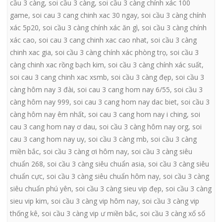
cầu 3 càng
,
soi cầu 3 càng
,
soi cầu 3 càng chính xác 100
game
,
soi cau 3 cang chinh xac 30 ngay
,
soi cầu 3 càng chính
xác 5p20
,
soi cầu 3 càng chính xác ăn gì
,
soi cầu 3 càng chính
xác cao
,
soi cau 3 cang chinh xac cao nhat
,
soi cầu 3 càng
chinh xac gia
,
soi cầu 3 càng chính xác phòng trọ
,
soi cầu 3
càng chinh xac rồng bạch kim
,
soi cầu 3 càng chính xác suất
,
soi cau 3 cang chinh xac xsmb
,
soi cầu 3 càng đẹp
,
soi cầu 3
càng hôm nay 3 đài
,
soi cau 3 cang hom nay 6/55
,
soi cầu 3
càng hôm nay 999
,
soi cau 3 cang hom nay dac biet
,
soi cầu 3
càng hôm nay êm nhất
,
soi cau 3 cang hom nay i ching
,
soi
cau 3 cang hom nay ơ dau
,
soi cầu 3 càng hôm nay org
,
soi
cau 3 cang hom nay uy
,
soi cầu 3 càng mb
,
soi cầu 3 càng
miền bắc
,
soi cầu 3 càng ơi hôm nay
,
soi cầu 3 càng siêu
chuẩn 268
,
soi cầu 3 càng siêu chuẩn asia
,
soi cầu 3 càng siêu
chuẩn cực
,
soi cầu 3 càng siêu chuẩn hôm nay
,
soi cầu 3 càng
siêu chuẩn phú yên
,
soi cầu 3 càng sieu vip đẹp
,
soi cầu 3 càng
sieu vip kim
,
soi cầu 3 càng vip hôm nay
,
soi cầu 3 càng vip
thống kê
,
soi cầu 3 càng vip ư miền bắc
,
soi cầu 3 càng xổ số