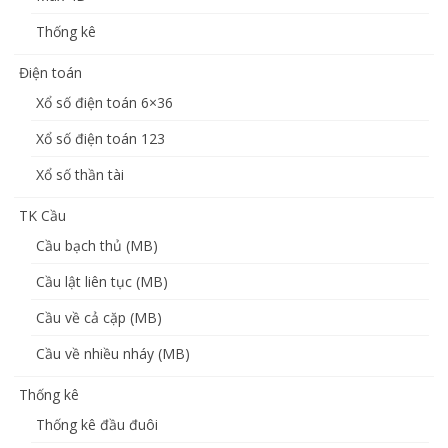
Thống kê
Điện toán
Xổ số điện toán 6×36
Xổ số điện toán 123
Xổ số thần tài
TK Cầu
Cầu bạch thủ (MB)
Cầu lật liên tục (MB)
Cầu về cả cặp (MB)
Cầu về nhiều nháy (MB)
Thống kê
Thống kê đầu đuôi