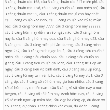
3 càng chuẩn xác 168
,
cầu 3 càng chuẩn xác 247 miễn phí
,
cầu
3 càng chuẩn xác 4 số
,
cầu 3 càng chuẩn xác 888 miễn phí
,
cầu
3 càng chuẩn xác 99
,
cầu 3 càng chuẩn xác gì cho hay nhất
,
cầu 3 càng chuẩn xác indo
,
cầu 3 càng chuẩn xác xổ số miền
bắc
,
cầu 3 càng hôm nay 7777
,
cầu 3 càng hôm nay 999999
,
cầu 3 càng hôm nay diễn ra vào ngày nào
,
cầu 3 càng hôm
nay ib
,
cầu 3 càng hôm nay qua
,
cầu 3 càng hôm nay u23
,
cầu
3 càng mb
,
cầu 3 càng miễn phí âm dương
,
cầu 3 càng minh
ngọc 247
,
cầu 3 càng minh ngọc khuê
,
cầu 3 càng siêu chuẩn 3
miền
,
cầu 3 càng siêu chuẩn 666
,
cầu 3 càng siêu chuẩn an
giang
,
cầu 3 càng siêu chuẩn đài loan
,
cầu 3 càng siêu vip ăn
ngay
,
cầu 3 càng siêu vip bình định
,
cầu 3 càng siêu vip rồng
,
cầu 3 càng tối nay tại miền bắc
,
cầu 3 càng tối nay vtv1
,
cầu 3
càng vip
,
cầu 3 càng xổ số hôm nay giá bao nhiêu
,
cầu 3 càng
xổ số hôm nay ơ miền nam
,
cầu 3 càng xổ số hôm nay o north
bergen
,
cầu 3 càng xổ số hôm nay xsmb hôm nay
,
cầu 3 càng
xổ số minh ngọc vip miền bắc
,
cầu đẹp ba càng víp
,
du doan xo
so 3 cang
,
dự đoán 3 càng chính xác chưa
,
dự đoán 3 càng