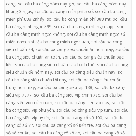
cang
,
soi cầu ba càng hôm nay giờ
,
soi cầu ba càng hôm nay
khung 3 ngày
,
soi cầu ba càng miễn phí 5 số
,
soi cầu ba càng
miễn phí 888 2nháy
,
soi cầu ba càng miễn phí 888 mt
,
soi cầu
ba càng minh ngọc 899
,
soi cầu ba càng minh ngọc app
,
soi
cầu ba càng minh ngọc không
,
soi cầu ba càng minh ngọc số
miền nam
,
soi cầu ba càng minh ngọc uah
,
soi cầu ba càng
siêu chuẩn 24
,
soi cầu ba càng siêu chuẩn ăn hôm nay
,
soi cầu
ba càng siêu chuẩn an toàn
,
soi cầu ba càng siêu chuẩn bạc
liêu
,
soi cầu ba càng siêu chuẩn cầu bạch thủ
,
soi cầu ba càng
siêu chuẩn đề hôm nay
,
soi cầu ba càng siêu chuẩn nay
,
soi
cầu ba càng siêu chuẩn tối nay
,
soi cầu ba càng siêu chuẩn
trung hôm nay
,
soi cầu ba càng siêu vip 188
,
soi cầu ba càng
siêu vip 7777
,
soi cầu ba càng siêu vip chính xác
,
soi cầu ba
càng siêu vip miền nam
,
soi cầu ba càng siêu vip nay
,
soi cầu
ba càng siêu vip phú yên
,
soi cầu ba càng siêu vip tum
,
soi cầu
ba càng siêu vip uy tín
,
soi cầu ba càng xổ số 100
,
soi cầu ba
càng xổ số 77
,
soi cầu ba càng xổ số bến tre
,
soi cầu ba càng
xổ số chuẩn
,
soi cầu ba càng xổ số dn
,
soi cầu ba càng xổ số