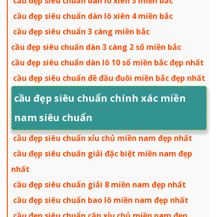
cầu đẹp siêu chuẩn dàn lô xiên 3 miền bắc
cầu đẹp siêu chuẩn dàn lô xiên 4 miền bắc
cầu đẹp siêu chuẩn 3 càng miền bắc
cầu đẹp siêu chuẩn dàn 3 càng 2 số miền bắc
cầu đẹp siêu chuẩn dàn lô 10 số miền bắc đẹp nhất
cầu đẹp siêu chuẩn đề đầu đuôi miền bắc đẹp nhất
cầu đẹp siêu chuẩn chính xác miền
nam siêu chuẩn
cầu đẹp siêu chuẩn xỉu chủ miền nam đẹp nhất
cầu đẹp siêu chuẩn giải đặc biệt miền nam đẹp
nhất
cầu đẹp siêu chuẩn giải 8 miền nam đẹp nhất
cầu đẹp siêu chuẩn bao lô miền nam đẹp nhất
cầu đẹp siêu chuẩn cặp xỉu chủ miền nam đẹp