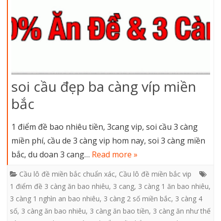
soi cầu đẹp ba càng víp miền
bắc
1 điểm đề bao nhiêu tiền, 3cang vip, soi cầu 3 càng
miền phí, cầu de 3 càng vip hom nay, soi 3 càng miền
bắc, du doan 3 cang…
Read more »
Cầu lô đề miền bắc chuẩn xác
,
Cầu lô đề miền bắc vip
1 điểm đề 3 càng ăn bao nhiêu
,
3 cang
,
3 càng 1 ăn bao nhiêu
,
3 càng 1 nghìn an bao nhiêu
,
3 càng 2 số miền bắc
,
3 càng 4
số
,
3 càng ăn bao nhiêu
,
3 càng ăn bao tiền
,
3 càng ăn như thế