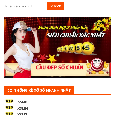
Search
THỐNG KÊ XỔ SỐ NHANH NHẤT
XSMB
XSMN
XSMT