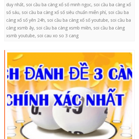
duy nhất
,
soi cầu ba càng xổ số minh ngọc
,
soi cầu ba càng xổ
số sáu
,
soi cầu ba càng xổ số siêu chuẩn miễn phí
,
soi cầu ba
càng xổ số yên 24h
,
soi cầu ba càng xổ số youtube
,
soi cầu ba
càng xsmb ây
,
soi cầu ba càng xsmb miền
,
soi cầu ba càng
xsmb youtube
,
soi cau xo so 3 cang