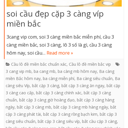
soi cầu đẹp cặp 3 càng víp
miền bắc
3cang vip com, soi 3 càng miền bắc miễn phí, cầu 3
càng miền bắc, soi 3 càng, lô 3 số là gì, cầu 3 càng
hôm nay, soi cầu…
Read more »
Cầu lô đề miền bắc chuẩn xác
,
Cầu lô đề miền bắc vip
3 cang vip mb
,
ba cang mb
,
ba càng mb hôm nay
,
Ba càng
miền Bắc hôm nay
,
ba càng miễn phí
,
Ba càng siêu chuẩn
,
Ba
càng siêu Víp
,
bắt cặp 3 càng
,
bắt cặp 3 càng ăn ngay
,
bắt cặp
3 càng cao cấp
,
bắt cặp 3 càng chính xác
,
bắt cặp 3 càng
chuẩn
,
bắt cặp 3 càng giờ hoàng đạo
,
bắt cặp 3 càng hàng
ngày
,
bắt cặp 3 càng mb
,
bắt cặp 3 càng mb hàng ngày
,
bắt
cặp 3 càng phát tài
,
bắt cặp 3 càng rồng bạch kim
,
bắt cặp 3
càng siêu chuẩn
,
bắt cặp 3 càng siêu víp
,
bắt cầu cặp 3 càng
,