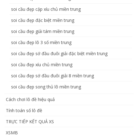
soi cầu đẹp cặp xíu chủ miền trung
soi cầu đẹp đặc biệt miền trung
soi cầu đẹp giải tám miền trung
soi cầu đẹp lô 3 số miền trung
soi cầu đẹp sớ đầu đuôi giải đặc biệt miền trung
soi cầu đẹp xíu chủ miền trung
soi cầu đẹp sớ đầu đuôi giải 8 miền trung
soi cầu đẹp song thủ lô miền trung
Cách chơi lô đề hiệu quả
Tính toán số lô đề
TRỰC TIẾP KẾT QUẢ XS
XSMB