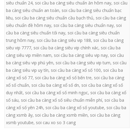
siêu chuẩn 24
,
soi cầu ba càng siêu chuẩn ăn hôm nay
,
soi cầu
ba càng siêu chuẩn an toàn
,
soi cầu ba càng siêu chuẩn bạc
liêu
,
soi cầu ba càng siêu chuẩn cầu bạch thủ
,
soi cầu ba càng
siêu chuẩn đề hôm nay
,
soi cầu ba càng siêu chuẩn nay
,
soi
cầu ba càng siêu chuẩn tối nay
,
soi cầu ba càng siêu chuẩn
trung hôm nay
,
soi cầu ba càng siêu vip 188
,
soi cầu ba càng
siêu vip 7777
,
soi cầu ba càng siêu vip chính xác
,
soi cầu ba
càng siêu vip miền nam
,
soi cầu ba càng siêu vip nay
,
soi cầu
ba càng siêu vip phú yên
,
soi cầu ba càng siêu vip tum
,
soi cầu
ba càng siêu vip uy tín
,
soi cầu ba càng xổ số 100
,
soi cầu ba
càng xổ số 77
,
soi cầu ba càng xổ số bến tre
,
soi cầu ba càng
xổ số chuẩn
,
soi cầu ba càng xổ số dn
,
soi cầu ba càng xổ số
duy nhất
,
soi cầu ba càng xổ số minh ngọc
,
soi cầu ba càng xổ
số sáu
,
soi cầu ba càng xổ số siêu chuẩn miễn phí
,
soi cầu ba
càng xổ số yên 24h
,
soi cầu ba càng xổ số youtube
,
soi cầu ba
càng xsmb ây
,
soi cầu ba càng xsmb miền
,
soi cầu ba càng
xsmb youtube
,
soi cau xo so 3 cang