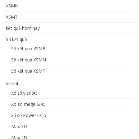
XSMN
XSMT
kết quả hôm nay
Sổ kết quả
Sổ kết quả XSMB
Sổ kết quả XSMN
Sổ kết quả XSMT
Vietlott
Xổ số vietlott
Xo so mega 6/45
xổ số Power 6/55
Max 3D
Max 4D