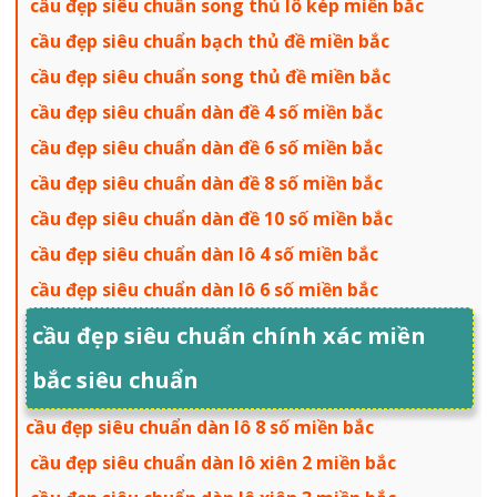
cầu đẹp siêu chuẩn song thủ lô kép miền bắc
cầu đẹp siêu chuẩn bạch thủ đề miền bắc
cầu đẹp siêu chuẩn song thủ đề miền bắc
cầu đẹp siêu chuẩn dàn đề 4 số miền bắc
cầu đẹp siêu chuẩn dàn đề 6 số miền bắc
cầu đẹp siêu chuẩn dàn đề 8 số miền bắc
cầu đẹp siêu chuẩn dàn đề 10 số miền bắc
cầu đẹp siêu chuẩn dàn lô 4 số miền bắc
cầu đẹp siêu chuẩn dàn lô 6 số miền bắc
cầu đẹp siêu chuẩn chính xác miền
bắc siêu chuẩn
cầu đẹp siêu chuẩn dàn lô 8 số miền bắc
cầu đẹp siêu chuẩn dàn lô xiên 2 miền bắc