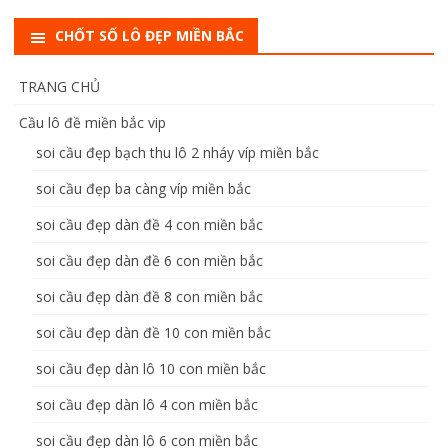
CHỐT SỐ LÔ ĐẸP MIỀN BẮC
TRANG CHỦ
Cầu lô đề miền bắc vip
soi cầu đẹp bạch thu lô 2 nháy víp miền bắc
soi cầu đẹp ba càng víp miền bắc
soi cầu đẹp dàn đề 4 con miền bắc
soi cầu đẹp dàn đề 6 con miền bắc
soi cầu đẹp dàn đề 8 con miền bắc
soi cầu đẹp dàn đề 10 con miền bắc
soi cầu đẹp dàn lô 10 con miền bắc
soi cầu đẹp dàn lô 4 con miền bắc
soi cầu đẹp dàn lô 6 con miền bắc