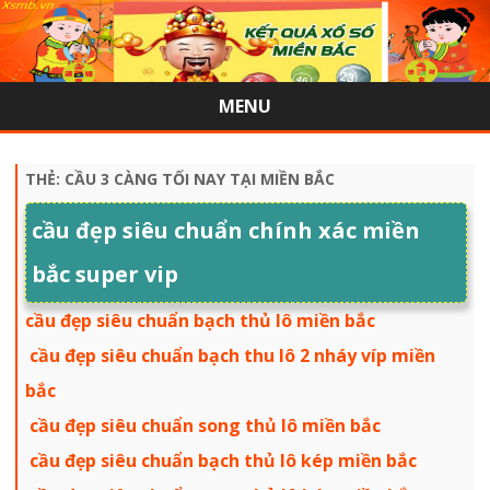
MENU
Skip
to
content
THẺ:
CẦU 3 CÀNG TỐI NAY TẠI MIỀN BẮC
cầu đẹp siêu chuẩn chính xác miền
bắc super vip
cầu đẹp siêu chuẩn bạch thủ lô miền bắc
cầu đẹp siêu chuẩn bạch thu lô 2 nháy víp miền
bắc
cầu đẹp siêu chuẩn song thủ lô miền bắc
cầu đẹp siêu chuẩn bạch thủ lô kép miền bắc