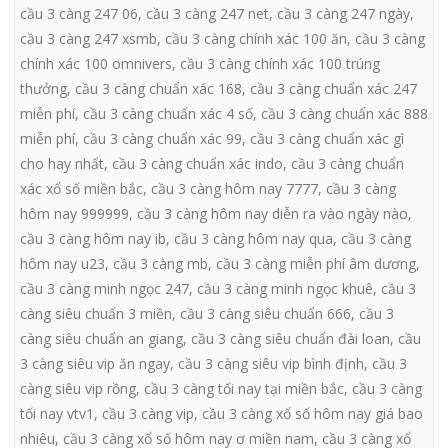
cầu 3 càng 247 06
,
cầu 3 càng 247 net
,
cầu 3 càng 247 ngày
,
cầu 3 càng 247 xsmb
,
cầu 3 càng chính xác 100 ăn
,
cầu 3 càng
chính xác 100 omnivers
,
cầu 3 càng chính xác 100 trúng
thưởng
,
cầu 3 càng chuẩn xác 168
,
cầu 3 càng chuẩn xác 247
miễn phí
,
cầu 3 càng chuẩn xác 4 số
,
cầu 3 càng chuẩn xác 888
miễn phí
,
cầu 3 càng chuẩn xác 99
,
cầu 3 càng chuẩn xác gì
cho hay nhất
,
cầu 3 càng chuẩn xác indo
,
cầu 3 càng chuẩn
xác xổ số miền bắc
,
cầu 3 càng hôm nay 7777
,
cầu 3 càng
hôm nay 999999
,
cầu 3 càng hôm nay diễn ra vào ngày nào
,
cầu 3 càng hôm nay ib
,
cầu 3 càng hôm nay qua
,
cầu 3 càng
hôm nay u23
,
cầu 3 càng mb
,
cầu 3 càng miễn phí âm dương
,
cầu 3 càng minh ngọc 247
,
cầu 3 càng minh ngọc khuê
,
cầu 3
càng siêu chuẩn 3 miền
,
cầu 3 càng siêu chuẩn 666
,
cầu 3
càng siêu chuẩn an giang
,
cầu 3 càng siêu chuẩn đài loan
,
cầu
3 càng siêu vip ăn ngay
,
cầu 3 càng siêu vip bình định
,
cầu 3
càng siêu vip rồng
,
cầu 3 càng tối nay tại miền bắc
,
cầu 3 càng
tối nay vtv1
,
cầu 3 càng vip
,
cầu 3 càng xổ số hôm nay giá bao
nhiêu
,
cầu 3 càng xổ số hôm nay ơ miền nam
,
cầu 3 càng xổ