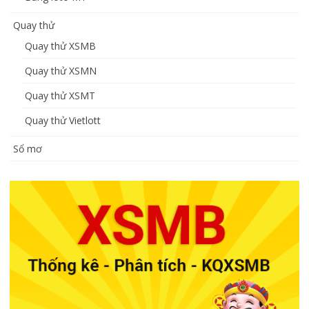
Quay thử
Quay thử XSMB
Quay thử XSMN
Quay thử XSMT
Quay thử Vietlott
Sổ mơ