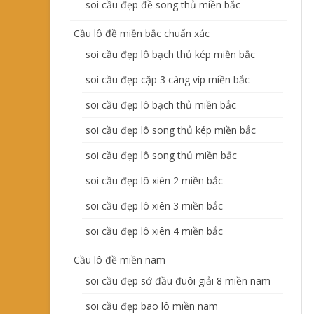
soi cầu đẹp đề song thủ miền bắc
Cầu lô đề miền bắc chuẩn xác
soi cầu đẹp lô bạch thủ kép miền bắc
soi cầu đẹp cặp 3 càng víp miền bắc
soi cầu đẹp lô bạch thủ miền bắc
soi cầu đẹp lô song thủ kép miền bắc
soi cầu đẹp lô song thủ miền bắc
soi cầu đẹp lô xiên 2 miền bắc
soi cầu đẹp lô xiên 3 miền bắc
soi cầu đẹp lô xiên 4 miền bắc
Cầu lô đề miền nam
soi cầu đẹp sớ đầu đuôi giải 8 miền nam
soi cầu đẹp bao lô miền nam