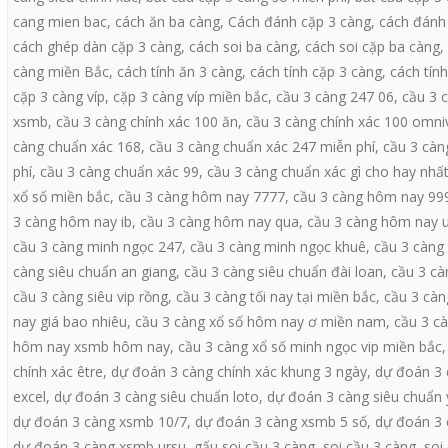
cang mien bac
,
cách ăn ba càng
,
Cách đánh cặp 3 càng
,
cách đánh 
cách ghép dàn cặp 3 càng
,
cách soi ba càng
,
cách soi cặp ba càng
,
càng miền Bắc
,
cách tính ăn 3 càng
,
cách tính cặp 3 càng
,
cách tín
cặp 3 càng víp
,
cặp 3 càng víp miền bắc
,
cầu 3 càng 247 06
,
cầu 3 
xsmb
,
cầu 3 càng chính xác 100 ăn
,
cầu 3 càng chính xác 100 omni
càng chuẩn xác 168
,
cầu 3 càng chuẩn xác 247 miễn phí
,
cầu 3 càn
phí
,
cầu 3 càng chuẩn xác 99
,
cầu 3 càng chuẩn xác gì cho hay nhấ
xổ số miền bắc
,
cầu 3 càng hôm nay 7777
,
cầu 3 càng hôm nay 99
3 càng hôm nay ib
,
cầu 3 càng hôm nay qua
,
cầu 3 càng hôm nay 
cầu 3 càng minh ngọc 247
,
cầu 3 càng minh ngọc khuê
,
cầu 3 càng
càng siêu chuẩn an giang
,
cầu 3 càng siêu chuẩn đài loan
,
cầu 3 cà
cầu 3 càng siêu vip rồng
,
cầu 3 càng tối nay tại miền bắc
,
cầu 3 càng
nay giá bao nhiêu
,
cầu 3 càng xổ số hôm nay ơ miền nam
,
cầu 3 c
hôm nay xsmb hôm nay
,
cầu 3 càng xổ số minh ngọc vip miền bắc
chính xác être
,
dự đoán 3 càng chính xác khung 3 ngày
,
dự đoán 3 
excel
,
dự đoán 3 càng siêu chuẩn loto
,
dự đoán 3 càng siêu chuẩn
dự đoán 3 càng xsmb 10/7
,
dự đoán 3 càng xsmb 5 số
,
dự đoán 3 
dự đoán 3 càng xsmb ursu
,
gấu soi cầu 3 càng
,
soi cầu 3 càng
,
soi