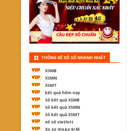
SOI CẦU ĐẸP DÀN ĐỀ 6 CON
MAX 3D
MIỀN BẮC
MAX 4D
SOI CẦU ĐẸP DÀN ĐỀ 8 CON
MIỀN BẮC
THỐNG KÊ
SOI CẦU ĐẸP DÀN ĐỀ 10 CO
MIỀN BẮC
THỐNG KÊ XỔ SỐ NHANH NHẤT
SOI CẦU ĐẸP DÀN LÔ 10 C
MIỀN BẮC
XSMB
SOI CẦU ĐẸP DÀN LÔ 4 CO
XSMN
MIỀN BẮC
XSMT
kết quả hôm nay
SOI CẦU ĐẸP DÀN LÔ 6 CO
Sổ kết quả XSMB
MIỀN BẮC
Sổ kết quả XSMN
Sổ kết quả XSMT
SOI CẦU ĐẸP DÀN LÔ 8 CO
xổ số vietlott
MIỀN BẮC
Xo so mega 6/45