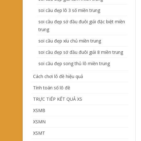
soi cầu đẹp lô 3 số miền trung
soi cầu đẹp sớ đầu đuôi giải đặc biệt miền
trung
soi cầu đẹp xíu chủ miền trung
soi cầu đẹp sớ đầu đuôi giải 8 miền trung
soi cầu đẹp song thủ lô miền trung
Cách chơi lô đề hiệu quả
Tính toán số lô đề
TRỰC TIẾP KẾT QUẢ XS
XSMB
XSMN
XSMT