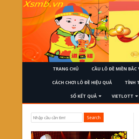
TRANG CHỦ
CẦU LÔ ĐỀ MIỀN BẮC 
CÁCH CHƠI LÔ ĐỀ HIỆU QUẢ
SOI CẦU ĐẸP BẠCH THU LÔ
TÍNH 
NHÁY VÍP MIỀN BẮC
SỔ KẾT QUẢ
VIETLOTT
SOI CẦU ĐẸP BA CÀNG VÍP 
SỔ KẾT QUẢ XSMB
BẮC
XỔ SỐ VIETLOT
Search
SỔ KẾT QUẢ XSMN
SOI CẦU ĐẸP DÀN ĐỀ 4 CON
XO SO MEGA 6/
MIỀN BẮC
SỔ KẾT QUẢ XSMT
XỔ SỐ POWER 6