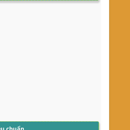
SOI CẦU ĐẸP GIẢI TÁM MIỀN
QUAY THỬ VIETLOTT
TRUNG
BIỆT MIỀN
SOI CẦU ĐẸP LÔ 3 SỐ MIỀN
TRUNG
 SỐ MIỀN
SOI CẦU ĐẸP SỚ ĐẦU ĐUÔI GIẢI
ĐẶC BIỆT MIỀN TRUNG
ĐẦU ĐUÔI GIẢI
AM
SOI CẦU ĐẸP XÍU CHỦ MIỀN
TRUNG
G THỦ LÔ
SOI CẦU ĐẸP SỚ ĐẦU ĐUÔI GIẢI
8 MIỀN TRUNG
 CHỦ MIỀN
SOI CẦU ĐẸP SONG THỦ LÔ
MIỀN TRUNG
êu chuẩn