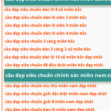
cầu đẹp siêu chuẩn dàn lô 8 số miền bắc
cầu đẹp siêu chuẩn dàn lô xiên 2 miền bắc
cầu đẹp siêu chuẩn dàn lô xiên 3 miền bắc
cầu đẹp siêu chuẩn dàn lô xiên 4 miền bắc
cầu đẹp siêu chuẩn 3 càng miền bắc
cầu đẹp siêu chuẩn dàn 3 càng 2 số miền bắc
cầu đẹp siêu chuẩn dàn lô 10 số miền bắc đẹp nhất
cầu đẹp siêu chuẩn đề đầu đuôi miền bắc đẹp nhất
cầu đẹp siêu chuẩn chính xác miền nam s
cầu đẹp siêu chuẩn xỉu chủ miền nam đẹp nhất
cầu đẹp siêu chuẩn giải đặc biệt miền nam đẹp nhất
cầu đẹp siêu chuẩn giải 8 miền nam đẹp nhất
cầu đẹp siêu chuẩn bao lô miền nam đẹp nhất