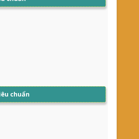
iêu chuẩn