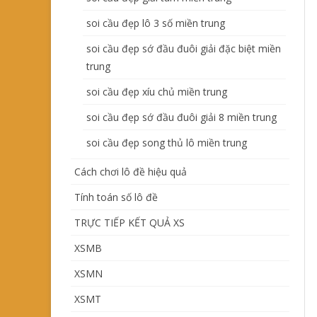
soi cầu đẹp lô 3 số miền trung
soi cầu đẹp sớ đầu đuôi giải đặc biệt miền
trung
soi cầu đẹp xíu chủ miền trung
soi cầu đẹp sớ đầu đuôi giải 8 miền trung
soi cầu đẹp song thủ lô miền trung
Cách chơi lô đề hiệu quả
Tính toán số lô đề
TRỰC TIẾP KẾT QUẢ XS
XSMB
XSMN
XSMT