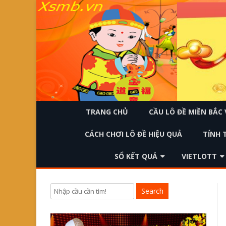
TRANG CHỦ
CẦU LÔ ĐỀ MIỀN BẮC 
CÁCH CHƠI LÔ ĐỀ HIỆU QUẢ
SOI CẦU ĐẸP BẠCH THU LÔ
TÍNH 
NHÁY VÍP MIỀN BẮC
SỔ KẾT QUẢ
VIETLOTT
SOI CẦU ĐẸP BA CÀNG VÍP 
SỔ KẾT QUẢ XSMB
BẮC
XỔ SỐ VIETLOT
Search
SỔ KẾT QUẢ XSMN
SOI CẦU ĐẸP DÀN ĐỀ 4 CON
XO SO MEGA 6/
MIỀN BẮC
SỔ KẾT QUẢ XSMT
XỔ SỐ POWER 6