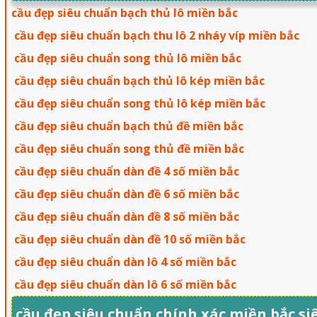
SOI CẦU ĐẸP LÔ SONG THỦ KÉP
NAM
cầu đẹp siêu chuẩn bạch thủ lô miền bắc
CẦU VỀ NHIỀU NHÁY (MB)
THỐNG KÊ LÔ KÉP
MIỀN BẮC
cầu đẹp siêu chuẩn bạch thu lô 2 nháy víp miền bắc
SOI CẦU ĐẸP ĐẶC 
THỐNG KÊ ĐẦU
SOI CẦU ĐẸP LÔ SONG THỦ
NAM
cầu đẹp siêu chuẩn song thủ lô miền bắc
MIỀN BẮC
THỐNG KÊ ĐUÔI
cầu đẹp siêu chuẩn bạch thủ lô kép miền bắc
SOI CẦU ĐẸP LÔ 3
N
SOI CẦU ĐẸP LÔ XIÊN 2 MIỀN
NAM
cầu đẹp siêu chuẩn song thủ lô kép miền bắc
THỐNG KÊ ĐẦU – ĐUÔI
BẮC
cầu đẹp siêu chuẩn bạch thủ đề miền bắc
SOI CẦU ĐẸP SỚ 
THỐNG KÊ TỔNG
ON
SOI CẦU ĐẸP LÔ XIÊN 3 MIỀN
ĐẶC BIỆT MIỀN N
cầu đẹp siêu chuẩn song thủ đề miền bắc
BẮC
TẦN SUẤT XUẤT HIỆN
cầu đẹp siêu chuẩn dàn đề 4 số miền bắc
SOI CẦU ĐẸP SON
N
SOI CẦU ĐẸP LÔ XIÊN 4 MIỀN
TK TỪ 00 ĐẾN 99
MIỀN NAM
cầu đẹp siêu chuẩn dàn đề 6 số miền bắc
BẮC
cầu đẹp siêu chuẩn dàn đề 8 số miền bắc
SOI CẦU ĐẸP XÍU
N
NAM
cầu đẹp siêu chuẩn dàn đề 10 số miền bắc
cầu đẹp siêu chuẩn dàn lô 4 số miền bắc
N
cầu đẹp siêu chuẩn dàn lô 6 số miền bắc
cầu đẹp siêu chuẩn chính xác miền bắc si