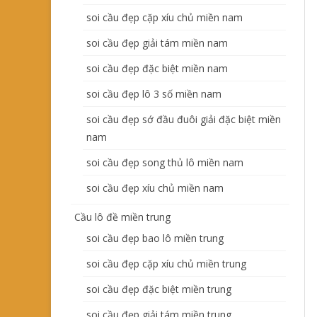
soi cầu đẹp cặp xíu chủ miền nam
soi cầu đẹp giải tám miền nam
soi cầu đẹp đặc biệt miền nam
soi cầu đẹp lô 3 số miền nam
soi cầu đẹp sớ đầu đuôi giải đặc biệt miền
nam
soi cầu đẹp song thủ lô miền nam
soi cầu đẹp xíu chủ miền nam
Cầu lô đề miền trung
soi cầu đẹp bao lô miền trung
soi cầu đẹp cặp xíu chủ miền trung
soi cầu đẹp đặc biệt miền trung
soi cầu đẹp giải tám miền trung