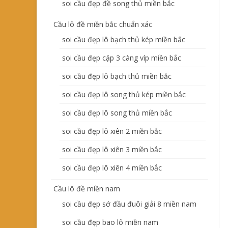
soi cầu đẹp đề song thủ miền bắc
Cầu lô đề miền bắc chuẩn xác
soi cầu đẹp lô bạch thủ kép miền bắc
soi cầu đẹp cặp 3 càng víp miền bắc
soi cầu đẹp lô bạch thủ miền bắc
soi cầu đẹp lô song thủ kép miền bắc
soi cầu đẹp lô song thủ miền bắc
soi cầu đẹp lô xiên 2 miền bắc
soi cầu đẹp lô xiên 3 miền bắc
soi cầu đẹp lô xiên 4 miền bắc
Cầu lô đề miền nam
soi cầu đẹp sớ đầu đuôi giải 8 miền nam
soi cầu đẹp bao lô miền nam