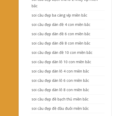
bắc
soi cầu đẹp ba càng víp miền bắc
soi cầu đẹp dàn đề 4 con miền bắc
soi cầu đẹp dàn đề 6 con miền bắc
soi cầu đẹp dàn đề 8 con miền bắc
soi cầu đẹp dàn đề 10 con miền bắc
soi cầu đẹp dàn lô 10 con miền bắc
soi cầu đẹp dàn lô 4 con miền bắc
soi cầu đẹp dàn lô 6 con miền bắc
soi cầu đẹp dàn lô 8 con miền bắc
soi cầu đẹp đề bạch thủ miền bắc
soi cầu đẹp đề đầu đuôi miền bắc