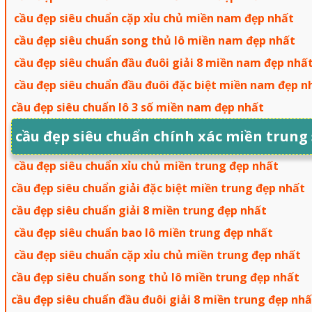
cầu đẹp siêu chuẩn cặp xỉu chủ miền nam đẹp nhất
cầu đẹp siêu chuẩn song thủ lô miền nam đẹp nhất
cầu đẹp siêu chuẩn đầu đuôi giải 8 miền nam đẹp nhấ
cầu đẹp siêu chuẩn đầu đuôi đặc biệt miền nam đẹp n
cầu đẹp siêu chuẩn lô 3 số miền nam đẹp nhất
cầu đẹp siêu chuẩn chính xác miền trung
cầu đẹp siêu chuẩn xỉu chủ miền trung đẹp nhất
cầu đẹp siêu chuẩn giải đặc biệt miền trung đẹp nhất
cầu đẹp siêu chuẩn giải 8 miền trung đẹp nhất
cầu đẹp siêu chuẩn bao lô miền trung đẹp nhất
cầu đẹp siêu chuẩn cặp xỉu chủ miền trung đẹp nhất
cầu đẹp siêu chuẩn song thủ lô miền trung đẹp nhất
cầu đẹp siêu chuẩn đầu đuôi giải 8 miền trung đẹp nhấ