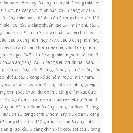
 miền nam hôm nay
,
3 cang mien phi
,
3 càng miễn phí
hà nước
,
ba càng víp miền bắc
,
cầu 3 càng 247 06
,
u 3 càng chính xác 100 ăn
,
cầu 3 càng chính xác 100
n xác 168
,
cầu 3 càng chuẩn xác 247 miễn phí
,
cầu 3
g chuẩn xác 99
,
cầu 3 càng chuẩn xác gì cho hay
 bắc
,
cầu 3 càng hôm nay 7777
,
cầu 3 càng hôm nay
 nay ib
,
cầu 3 càng hôm nay qua
,
cầu 3 càng hôm
g minh ngọc 247
,
cầu 3 càng minh ngọc khuê
,
cầu 3
u chuẩn an giang
,
cầu 3 càng siêu chuẩn đài loan
,
ng siêu vip rồng
,
cầu 3 càng tối nay tại miền bắc
,
cầu
ao nhiêu
,
cầu 3 càng xổ số hôm nay ơ miền nam
,
nay xsmb hôm nay
,
cầu 3 càng xổ số minh ngọc vip
àng chính xác chưa
,
dự đoán 3 càng chính xác être
,
n 247
,
dự đoán 3 càng siêu chuẩn excel
,
dự đoán 3
càng ưu đãi
,
dự đoán 3 càng xsmb
,
dự đoán 3 càng
n
,
dự đoán 3 càng xsmb ư hôm nay
,
dự đoán 3 càng
u 3 càng chính xác 100 game
,
soi cau 3 cang chinh
c ăn gì
,
soi cầu 3 càng chính xác cao
,
soi cau 3 cang