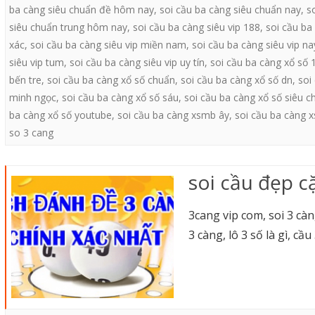
ba càng siêu chuẩn đề hôm nay
,
soi cầu ba càng siêu chuẩn nay
,
s
siêu chuẩn trung hôm nay
,
soi cầu ba càng siêu vip 188
,
soi cầu ba
xác
,
soi cầu ba càng siêu vip miền nam
,
soi cầu ba càng siêu vip na
siêu vip tum
,
soi cầu ba càng siêu vip uy tín
,
soi cầu ba càng xổ số 
bến tre
,
soi cầu ba càng xổ số chuẩn
,
soi cầu ba càng xổ số dn
,
soi
minh ngọc
,
soi cầu ba càng xổ số sáu
,
soi cầu ba càng xổ số siêu c
ba càng xổ số youtube
,
soi cầu ba càng xsmb ây
,
soi cầu ba càng 
so 3 cang
soi cầu đẹp c
3cang vip com, soi 3 cà
3 càng, lô 3 số là gì, c