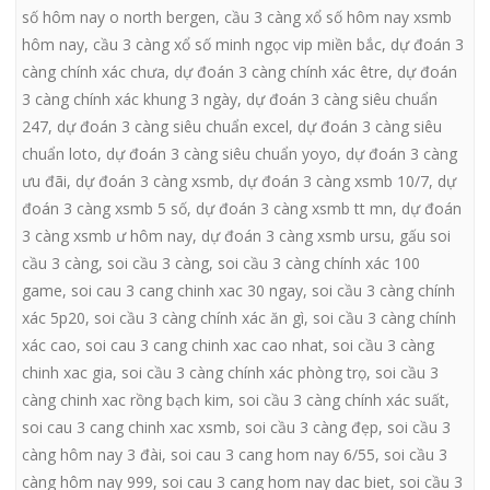
số hôm nay o north bergen
,
cầu 3 càng xổ số hôm nay xsmb
hôm nay
,
cầu 3 càng xổ số minh ngọc vip miền bắc
,
dự đoán 3
càng chính xác chưa
,
dự đoán 3 càng chính xác être
,
dự đoán
3 càng chính xác khung 3 ngày
,
dự đoán 3 càng siêu chuẩn
247
,
dự đoán 3 càng siêu chuẩn excel
,
dự đoán 3 càng siêu
chuẩn loto
,
dự đoán 3 càng siêu chuẩn yoyo
,
dự đoán 3 càng
ưu đãi
,
dự đoán 3 càng xsmb
,
dự đoán 3 càng xsmb 10/7
,
dự
đoán 3 càng xsmb 5 số
,
dự đoán 3 càng xsmb tt mn
,
dự đoán
3 càng xsmb ư hôm nay
,
dự đoán 3 càng xsmb ursu
,
gấu soi
cầu 3 càng
,
soi cầu 3 càng
,
soi cầu 3 càng chính xác 100
game
,
soi cau 3 cang chinh xac 30 ngay
,
soi cầu 3 càng chính
xác 5p20
,
soi cầu 3 càng chính xác ăn gì
,
soi cầu 3 càng chính
xác cao
,
soi cau 3 cang chinh xac cao nhat
,
soi cầu 3 càng
chinh xac gia
,
soi cầu 3 càng chính xác phòng trọ
,
soi cầu 3
càng chinh xac rồng bạch kim
,
soi cầu 3 càng chính xác suất
,
soi cau 3 cang chinh xac xsmb
,
soi cầu 3 càng đẹp
,
soi cầu 3
càng hôm nay 3 đài
,
soi cau 3 cang hom nay 6/55
,
soi cầu 3
càng hôm nay 999
,
soi cau 3 cang hom nay dac biet
,
soi cầu 3