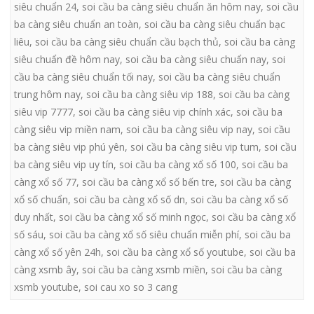
siêu chuẩn 24
,
soi cầu ba càng siêu chuẩn ăn hôm nay
,
soi cầu
ba càng siêu chuẩn an toàn
,
soi cầu ba càng siêu chuẩn bạc
liêu
,
soi cầu ba càng siêu chuẩn cầu bạch thủ
,
soi cầu ba càng
siêu chuẩn đề hôm nay
,
soi cầu ba càng siêu chuẩn nay
,
soi
cầu ba càng siêu chuẩn tối nay
,
soi cầu ba càng siêu chuẩn
trung hôm nay
,
soi cầu ba càng siêu vip 188
,
soi cầu ba càng
siêu vip 7777
,
soi cầu ba càng siêu vip chính xác
,
soi cầu ba
càng siêu vip miền nam
,
soi cầu ba càng siêu vip nay
,
soi cầu
ba càng siêu vip phú yên
,
soi cầu ba càng siêu vip tum
,
soi cầu
ba càng siêu vip uy tín
,
soi cầu ba càng xổ số 100
,
soi cầu ba
càng xổ số 77
,
soi cầu ba càng xổ số bến tre
,
soi cầu ba càng
xổ số chuẩn
,
soi cầu ba càng xổ số dn
,
soi cầu ba càng xổ số
duy nhất
,
soi cầu ba càng xổ số minh ngọc
,
soi cầu ba càng xổ
số sáu
,
soi cầu ba càng xổ số siêu chuẩn miễn phí
,
soi cầu ba
càng xổ số yên 24h
,
soi cầu ba càng xổ số youtube
,
soi cầu ba
càng xsmb ây
,
soi cầu ba càng xsmb miền
,
soi cầu ba càng
xsmb youtube
,
soi cau xo so 3 cang