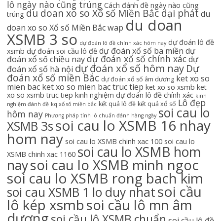
lô ngày nào cũng trúng
Cách đánh đề ngày nào cũng
du doan xo so Xổ số Miền Bắc dại phát
du
trúng
du doan
doan xo so Xổ số Miền Bắc wap
XSMB 3 so
dự đoán lô đề
dự đoán lô đề chính xác hôm nay
dự đoán xổ số ba miền
dự
xsmb
dự đoán soi cầu lô đề
dự đoán xổ số chính xác
đoán xổ số chiều nay
dự
dự đoán xổ số hôm nay
Dự
đoán xổ số hà nội
đoán xổ số miền Bắc
ket xo so
dự đoán xổ số âm dương
mien bac
ket xo so mien bac truc tiep
ket xo so xsmb
ket
xo so xsmb truc tiep
kinh nghiệm dự đoán lô đề chính xác
kinh
Lô đẹp
kết quả lô đề
kết quả xổ số
nghiệm đánh đề
kq xổ số miền bắc
soi cau lo
hôm nay
Phương pháp tính lô chuẩn đánh hàng ngày
soi cau lo XSMB 16 nhay
XSMB 3s
hom nay
soi cau lo XSMB chinh xac 100
soi cau lo
soi cau lo XSMB hom
XSMB chinh xac 1160
soi cau lo XSMB minh ngoc
nay
soi cau lo XSMB rong bach kim
soi cầu
soi cau XSMB 1 lo duy nhat
lô kép xsmb
soi cầu lô mn âm
dương
soi cầu lô XSMB chuẩn
soi cầu lô đề