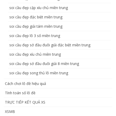
soi cầu đẹp cặp xíu chủ miền trung
soi cầu đẹp đặc biệt miền trung
soi cầu đẹp giải tám miền trung
soi cầu đẹp lô 3 số miền trung
soi cầu đẹp sớ đầu đuôi giải đặc biệt miền trung
soi cầu đẹp xíu chủ miền trung
soi cầu đẹp sớ đầu đuôi giải 8 miền trung
soi cầu đẹp song thủ lô miền trung
Cách chơi lô đề hiệu quả
Tính toán số lô đề
TRỰC TIẾP KẾT QUẢ XS
XSMB