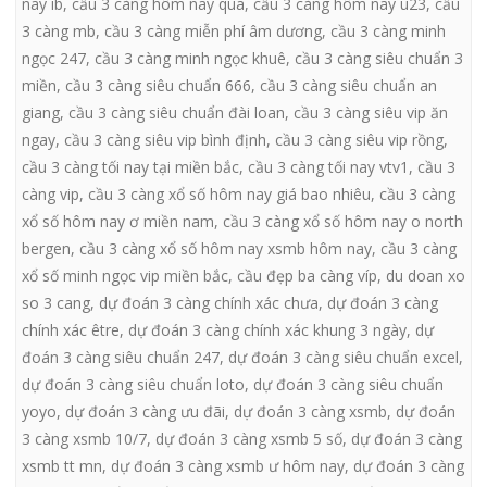
nay ib
,
cầu 3 càng hôm nay qua
,
cầu 3 càng hôm nay u23
,
cầu
3 càng mb
,
cầu 3 càng miễn phí âm dương
,
cầu 3 càng minh
ngọc 247
,
cầu 3 càng minh ngọc khuê
,
cầu 3 càng siêu chuẩn 3
miền
,
cầu 3 càng siêu chuẩn 666
,
cầu 3 càng siêu chuẩn an
giang
,
cầu 3 càng siêu chuẩn đài loan
,
cầu 3 càng siêu vip ăn
ngay
,
cầu 3 càng siêu vip bình định
,
cầu 3 càng siêu vip rồng
,
cầu 3 càng tối nay tại miền bắc
,
cầu 3 càng tối nay vtv1
,
cầu 3
càng vip
,
cầu 3 càng xổ số hôm nay giá bao nhiêu
,
cầu 3 càng
xổ số hôm nay ơ miền nam
,
cầu 3 càng xổ số hôm nay o north
bergen
,
cầu 3 càng xổ số hôm nay xsmb hôm nay
,
cầu 3 càng
xổ số minh ngọc vip miền bắc
,
cầu đẹp ba càng víp
,
du doan xo
so 3 cang
,
dự đoán 3 càng chính xác chưa
,
dự đoán 3 càng
chính xác être
,
dự đoán 3 càng chính xác khung 3 ngày
,
dự
đoán 3 càng siêu chuẩn 247
,
dự đoán 3 càng siêu chuẩn excel
,
dự đoán 3 càng siêu chuẩn loto
,
dự đoán 3 càng siêu chuẩn
yoyo
,
dự đoán 3 càng ưu đãi
,
dự đoán 3 càng xsmb
,
dự đoán
3 càng xsmb 10/7
,
dự đoán 3 càng xsmb 5 số
,
dự đoán 3 càng
xsmb tt mn
,
dự đoán 3 càng xsmb ư hôm nay
,
dự đoán 3 càng