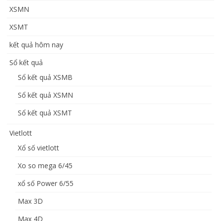
XSMN
XSMT
kết quả hôm nay
Sổ kết quả
Sổ kết quả XSMB
Sổ kết quả XSMN
Sổ kết quả XSMT
Vietlott
Xổ số vietlott
Xo so mega 6/45
xổ số Power 6/55
Max 3D
Max 4D