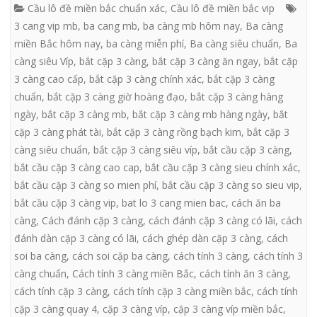
Cầu lô đề miền bắc chuẩn xác
,
Cầu lô đề miền bắc vip
3 cang vip mb
,
ba cang mb
,
ba càng mb hôm nay
,
Ba càng
miền Bắc hôm nay
,
ba càng miễn phí
,
Ba càng siêu chuẩn
,
Ba
càng siêu Víp
,
bắt cặp 3 càng
,
bắt cặp 3 càng ăn ngay
,
bắt cặp
3 càng cao cấp
,
bắt cặp 3 càng chính xác
,
bắt cặp 3 càng
chuẩn
,
bắt cặp 3 càng giờ hoàng đạo
,
bắt cặp 3 càng hàng
ngày
,
bắt cặp 3 càng mb
,
bắt cặp 3 càng mb hàng ngày
,
bắt
cặp 3 càng phát tài
,
bắt cặp 3 càng rồng bạch kim
,
bắt cặp 3
càng siêu chuẩn
,
bắt cặp 3 càng siêu víp
,
bắt cầu cặp 3 càng
,
bắt cầu cặp 3 càng cao cap
,
bắt cầu cặp 3 càng sieu chính xác
,
bắt cầu cặp 3 càng so mien phí
,
bắt cầu cặp 3 càng so sieu vip
,
bắt cầu cặp 3 càng vip
,
bat lo 3 cang mien bac
,
cách ăn ba
càng
,
Cách đánh cặp 3 càng
,
cách đánh cặp 3 càng có lãi
,
cách
đánh dàn cặp 3 càng có lãi
,
cách ghép dàn cặp 3 càng
,
cách
soi ba càng
,
cách soi cặp ba càng
,
cách tính 3 càng
,
cách tính 3
càng chuẩn
,
Cách tính 3 càng miền Bắc
,
cách tính ăn 3 càng
,
cách tính cặp 3 càng
,
cách tính cặp 3 càng miền bắc
,
cách tính
cặp 3 càng quay 4
,
cặp 3 càng víp
,
cặp 3 càng víp miền bắc
,