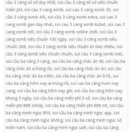
cầu 3 càng xổ số duy nhất
,
soi cầu 3 càng xổ số siêu chuẩn
miễn phí
,
soi cau 3 cang xsmb
,
soi cau 3 cang xsmb 30
,
soi
cầu 3 càng xsmb 4/6
,
soi cầu 3 càng xsmb extra
,
soi cau 3
cang xsmb gan day nhat
,
soi cau 3 cang xsmb kubet
,
soi cau 3
cang xsmb net
,
soi cầu 3 càng xsmb online chốt
,
soi cầu 3
càng xsmb siêu chuẩn 100 ngày
,
soi cầu 3 càng xsmb siêu
chuẩn 268
,
soi cầu 3 càng xsmb siêu chuẩn ăn bao nhiêu
,
soi
cầu 3 càng xsmb siêu chuẩn chuẩn
,
soi cầu 3 càng xsmb xskt
,
soi cầu ba càng 3 càng
,
soi cầu ba càng chắc ăn 40
,
soi cầu ba
càng chắc ăn a trúng rồi
,
soi cầu ba càng chắc ăn ăn
,
soi cầu
ba càng chắc ăn ba miền
,
soi cầu ba càng chắc ăn ô tô
,
soi
cầu ba càng hôm nay ai trúng rồi
,
soi cau ba càng hom nay
cang
,
soi cầu ba càng hôm nay giờ
,
soi cầu ba càng hôm nay
khung 3 ngày
,
soi cầu ba càng miễn phí 5 số
,
soi cầu ba càng
miễn phí 888 2nháy
,
soi cầu ba càng miễn phí 888 mt
,
soi cầu
ba càng minh ngọc 899
,
soi cầu ba càng minh ngọc app
,
soi
cầu ba càng minh ngọc không
,
soi cầu ba càng minh ngọc số
miền nam
,
soi cầu ba càng minh ngọc uah
,
soi cầu ba càng