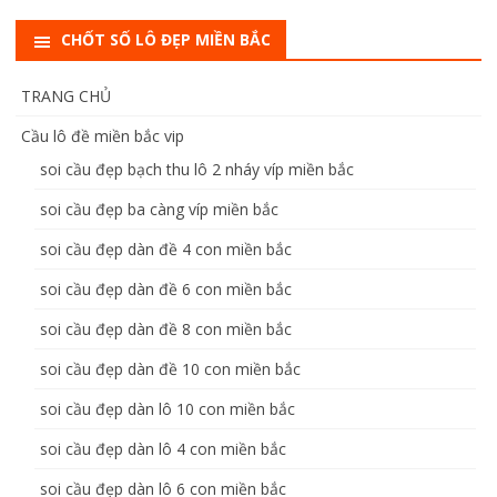
CHỐT SỐ LÔ ĐẸP MIỀN BẮC
TRANG CHỦ
Cầu lô đề miền bắc vip
soi cầu đẹp bạch thu lô 2 nháy víp miền bắc
soi cầu đẹp ba càng víp miền bắc
soi cầu đẹp dàn đề 4 con miền bắc
soi cầu đẹp dàn đề 6 con miền bắc
soi cầu đẹp dàn đề 8 con miền bắc
soi cầu đẹp dàn đề 10 con miền bắc
soi cầu đẹp dàn lô 10 con miền bắc
soi cầu đẹp dàn lô 4 con miền bắc
soi cầu đẹp dàn lô 6 con miền bắc