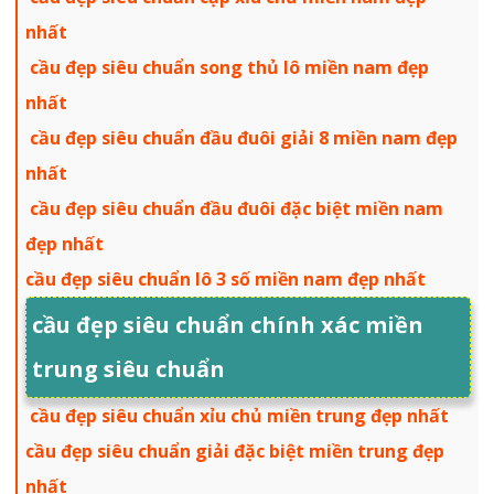
nhất
cầu đẹp siêu chuẩn song thủ lô miền nam đẹp
nhất
cầu đẹp siêu chuẩn đầu đuôi giải 8 miền nam đẹp
nhất
cầu đẹp siêu chuẩn đầu đuôi đặc biệt miền nam
đẹp nhất
cầu đẹp siêu chuẩn lô 3 số miền nam đẹp nhất
cầu đẹp siêu chuẩn chính xác miền
trung siêu chuẩn
cầu đẹp siêu chuẩn xỉu chủ miền trung đẹp nhất
cầu đẹp siêu chuẩn giải đặc biệt miền trung đẹp
nhất