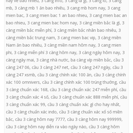
nay về bao nhiêu
,
3 càng info
,
3 càng là gì
,
3 càng lô
,
3 cang
mb
,
3 càng mb 1 ăn bao nhiêu
,
3 cang mb hom nay
,
3 cang
mien bac
,
3 cang mien bac 1 an bao nhieu
,
3 cang mien bac an
bao nhieu
,
3 cang mien bac hom nay
,
3 càng miền bắc là gì
,
3
càng miền bắc miễn phí
,
3 càng miền bắc nhân bao nhiêu
,
3
càng miền bắc trung nam
,
3 cang mien bac vip
,
3 càng miền
Nam ăn bao nhiêu
,
3 càng miền nam hôm nay
,
3 cang mien
phi
,
3 càng miễn phí 3 càng hôm nay
,
3 càng ngày hôm nay
,
3
càng ngày mai
,
3 càng nhà nước
,
ba càng víp miền bắc
,
cầu 3
càng 247 06
,
cầu 3 càng 247 net
,
cầu 3 càng 247 ngày
,
cầu 3
càng 247 xsmb
,
cầu 3 càng chính xác 100 ăn
,
cầu 3 càng chính
xác 100 omnivers
,
cầu 3 càng chính xác 100 trúng thưởng
,
cầu
3 càng chuẩn xác 168
,
cầu 3 càng chuẩn xác 247 miễn phí
,
cầu
3 càng chuẩn xác 4 số
,
cầu 3 càng chuẩn xác 888 miễn phí
,
cầu
3 càng chuẩn xác 99
,
cầu 3 càng chuẩn xác gì cho hay nhất
,
cầu 3 càng chuẩn xác indo
,
cầu 3 càng chuẩn xác xổ số miền
bắc
,
cầu 3 càng hôm nay 7777
,
cầu 3 càng hôm nay 999999
,
cầu 3 càng hôm nay diễn ra vào ngày nào
,
cầu 3 càng hôm