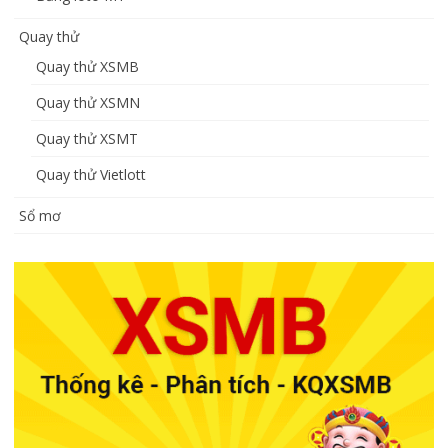
Quay thử
Quay thử XSMB
Quay thử XSMN
Quay thử XSMT
Quay thử Vietlott
Sổ mơ