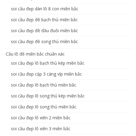
soi cầu đẹp dàn lô 8 con miền bắc
soi cầu đẹp đề bạch thủ miền bắc
soi cầu đẹp đề đầu đuôi miền bắc
soi cầu đẹp đề song thủ miền bắc
Cầu lô đề miền bắc chuẩn xác
soi cầu đẹp lô bạch thủ kép miền bắc
soi cầu đẹp cặp 3 càng víp miền bắc
soi cầu đẹp lô bạch thủ miền bắc
soi cầu đẹp lô song thủ kép miền bắc
soi cầu đẹp lô song thủ miền bắc
soi cầu đẹp lô xiên 2 miền bắc
soi cầu đẹp lô xiên 3 miền bắc