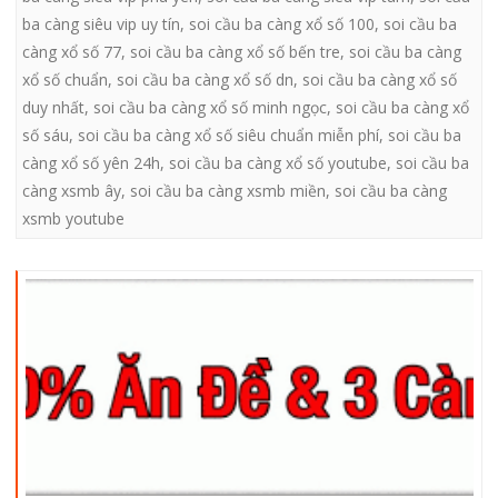
ba càng siêu vip uy tín
,
soi cầu ba càng xổ số 100
,
soi cầu ba
càng xổ số 77
,
soi cầu ba càng xổ số bến tre
,
soi cầu ba càng
xổ số chuẩn
,
soi cầu ba càng xổ số dn
,
soi cầu ba càng xổ số
duy nhất
,
soi cầu ba càng xổ số minh ngọc
,
soi cầu ba càng xổ
số sáu
,
soi cầu ba càng xổ số siêu chuẩn miễn phí
,
soi cầu ba
càng xổ số yên 24h
,
soi cầu ba càng xổ số youtube
,
soi cầu ba
càng xsmb ây
,
soi cầu ba càng xsmb miền
,
soi cầu ba càng
xsmb youtube