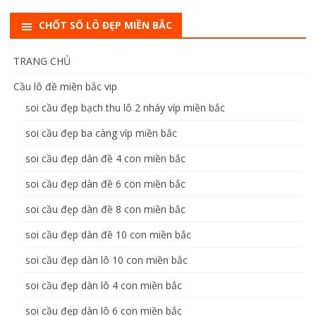
CHỐT SỐ LÔ ĐẸP MIỀN BẮC
TRANG CHỦ
Cầu lô đề miền bắc vip
soi cầu đẹp bạch thu lô 2 nháy víp miền bắc
soi cầu đẹp ba càng víp miền bắc
soi cầu đẹp dàn đề 4 con miền bắc
soi cầu đẹp dàn đề 6 con miền bắc
soi cầu đẹp dàn đề 8 con miền bắc
soi cầu đẹp dàn đề 10 con miền bắc
soi cầu đẹp dàn lô 10 con miền bắc
soi cầu đẹp dàn lô 4 con miền bắc
soi cầu đẹp dàn lô 6 con miền bắc