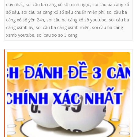
duy nhất
,
soi cầu ba càng xổ số minh ngọc
,
soi cầu ba càng xổ
số sáu
,
soi cầu ba càng xổ số siêu chuẩn miễn phí
,
soi cầu ba
càng xổ số yên 24h
,
soi cầu ba càng xổ số youtube
,
soi cầu ba
càng xsmb ây
,
soi cầu ba càng xsmb miền
,
soi cầu ba càng
xsmb youtube
,
soi cau xo so 3 cang