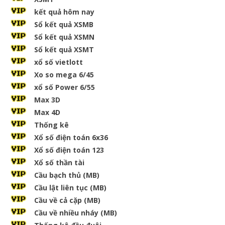
kết quả hôm nay
Sổ kết quả XSMB
Sổ kết quả XSMN
Sổ kết quả XSMT
xổ số vietlott
Xo so mega 6/45
xổ số Power 6/55
Max 3D
Max 4D
Thống kê
Xổ số điện toán 6x36
Xổ số điện toán 123
Xổ số thần tài
Cầu bạch thủ (MB)
Cầu lật liên tục (MB)
Cầu về cả cặp (MB)
Cầu về nhiều nháy (MB)