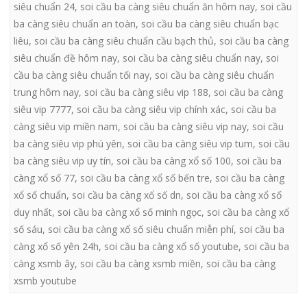
siêu chuẩn 24
,
soi cầu ba càng siêu chuẩn ăn hôm nay
,
soi cầu
ba càng siêu chuẩn an toàn
,
soi cầu ba càng siêu chuẩn bạc
liêu
,
soi cầu ba càng siêu chuẩn cầu bạch thủ
,
soi cầu ba càng
siêu chuẩn đề hôm nay
,
soi cầu ba càng siêu chuẩn nay
,
soi
cầu ba càng siêu chuẩn tối nay
,
soi cầu ba càng siêu chuẩn
trung hôm nay
,
soi cầu ba càng siêu vip 188
,
soi cầu ba càng
siêu vip 7777
,
soi cầu ba càng siêu vip chính xác
,
soi cầu ba
càng siêu vip miền nam
,
soi cầu ba càng siêu vip nay
,
soi cầu
ba càng siêu vip phú yên
,
soi cầu ba càng siêu vip tum
,
soi cầu
ba càng siêu vip uy tín
,
soi cầu ba càng xổ số 100
,
soi cầu ba
càng xổ số 77
,
soi cầu ba càng xổ số bến tre
,
soi cầu ba càng
xổ số chuẩn
,
soi cầu ba càng xổ số dn
,
soi cầu ba càng xổ số
duy nhất
,
soi cầu ba càng xổ số minh ngọc
,
soi cầu ba càng xổ
số sáu
,
soi cầu ba càng xổ số siêu chuẩn miễn phí
,
soi cầu ba
càng xổ số yên 24h
,
soi cầu ba càng xổ số youtube
,
soi cầu ba
càng xsmb ây
,
soi cầu ba càng xsmb miền
,
soi cầu ba càng
xsmb youtube