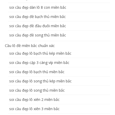
soi cầu đẹp dàn lô 8 con miền bắc
soi cầu đẹp đề bạch thủ miền bắc
soi cầu đẹp đề đầu đuôi miền bắc
soi cầu đẹp đề song thủ miền bắc
Cầu lô đề miền bắc chuẩn xác
soi cầu đẹp lô bạch thủ kép miền bắc
soi cầu đẹp cặp 3 càng víp miền bắc
soi cầu đẹp lô bạch thủ miền bắc
soi cầu đẹp lô song thủ kép miền bắc
soi cầu đẹp lô song thủ miền bắc
soi cầu đẹp lô xiên 2 miền bắc
soi cầu đẹp lô xiên 3 miền bắc