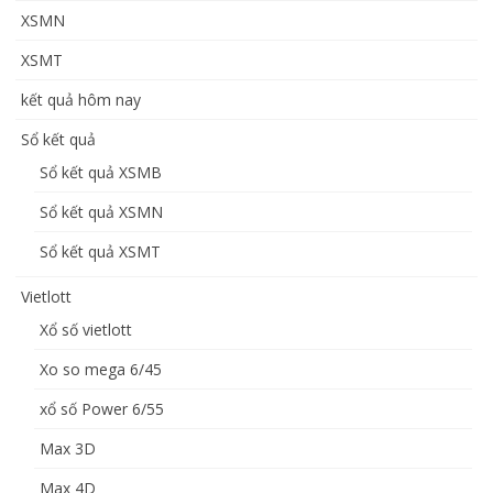
XSMN
XSMT
kết quả hôm nay
Sổ kết quả
Sổ kết quả XSMB
Sổ kết quả XSMN
Sổ kết quả XSMT
Vietlott
Xổ số vietlott
Xo so mega 6/45
xổ số Power 6/55
Max 3D
Max 4D