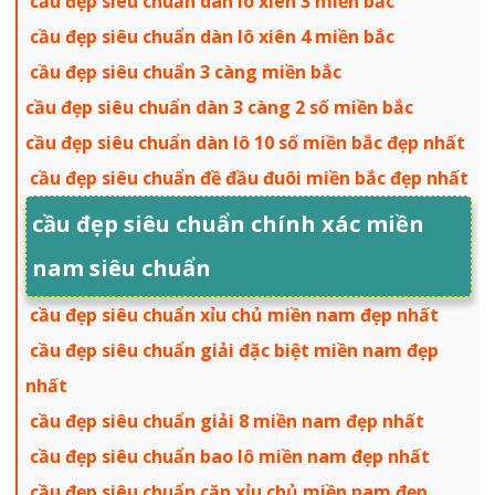
cầu đẹp siêu chuẩn dàn lô xiên 3 miền bắc
cầu đẹp siêu chuẩn dàn lô xiên 4 miền bắc
cầu đẹp siêu chuẩn 3 càng miền bắc
cầu đẹp siêu chuẩn dàn 3 càng 2 số miền bắc
cầu đẹp siêu chuẩn dàn lô 10 số miền bắc đẹp nhất
cầu đẹp siêu chuẩn đề đầu đuôi miền bắc đẹp nhất
cầu đẹp siêu chuẩn chính xác miền
nam siêu chuẩn
cầu đẹp siêu chuẩn xỉu chủ miền nam đẹp nhất
cầu đẹp siêu chuẩn giải đặc biệt miền nam đẹp
nhất
cầu đẹp siêu chuẩn giải 8 miền nam đẹp nhất
cầu đẹp siêu chuẩn bao lô miền nam đẹp nhất
cầu đẹp siêu chuẩn cặp xỉu chủ miền nam đẹp