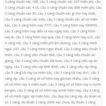
3 càng chuẩn xác 168
,
cầu 3 càng chuẩn xác 247 miễn phí
,
cầu
3 càng chuẩn xác 4 số
,
cầu 3 càng chuẩn xác 888 miễn phí
,
cầu
3 càng chuẩn xác 99
,
cầu 3 càng chuẩn xác gì cho hay nhất
,
cầu 3 càng chuẩn xác indo
,
cầu 3 càng chuẩn xác xổ số miền
bắc
,
cầu 3 càng hôm nay 7777
,
cầu 3 càng hôm nay 999999
,
cầu 3 càng hôm nay diễn ra vào ngày nào
,
cầu 3 càng hôm
nay ib
,
cầu 3 càng hôm nay qua
,
cầu 3 càng hôm nay u23
,
cầu
3 càng mb
,
cầu 3 càng miễn phí âm dương
,
cầu 3 càng minh
ngọc 247
,
cầu 3 càng minh ngọc khuê
,
cầu 3 càng siêu chuẩn 3
miền
,
cầu 3 càng siêu chuẩn 666
,
cầu 3 càng siêu chuẩn an
giang
,
cầu 3 càng siêu chuẩn đài loan
,
cầu 3 càng siêu vip ăn
ngay
,
cầu 3 càng siêu vip bình định
,
cầu 3 càng siêu vip rồng
,
cầu 3 càng tối nay tại miền bắc
,
cầu 3 càng tối nay vtv1
,
cầu 3
càng vip
,
cầu 3 càng xổ số hôm nay giá bao nhiêu
,
cầu 3 càng
xổ số hôm nay ơ miền nam
,
cầu 3 càng xổ số hôm nay o north
bergen
,
cầu 3 càng xổ số hôm nay xsmb hôm nay
,
cầu 3 càng
xổ số minh ngọc vip miền bắc
,
cầu đẹp ba càng víp
,
du doan xo
so 3 cang
,
dự đoán 3 càng chính xác chưa
,
dự đoán 3 càng