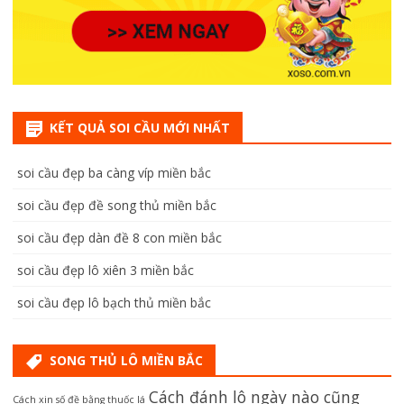
KẾT QUẢ SOI CẦU MỚI NHẤT
soi cầu đẹp ba càng víp miền bắc
soi cầu đẹp đề song thủ miền bắc
soi cầu đẹp dàn đề 8 con miền bắc
soi cầu đẹp lô xiên 3 miền bắc
soi cầu đẹp lô bạch thủ miền bắc
SONG THỦ LÔ MIỀN BẮC
Cách đánh lô ngày nào cũng
Cách xin số đề bằng thuốc lá