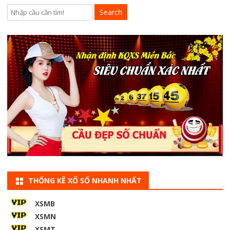
Search
THỐNG KÊ XỔ SỐ NHANH NHẤT
XSMB
XSMN
XSMT