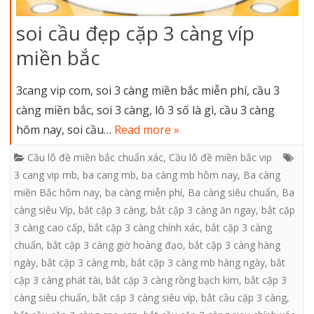
soi cầu đẹp cặp 3 càng víp
miền bắc
3cang vip com, soi 3 càng miền bắc miễn phí, cầu 3
càng miền bắc, soi 3 càng, lô 3 số là gì, cầu 3 càng
hôm nay, soi cầu…
Read more »
Cầu lô đề miền bắc chuẩn xác
,
Cầu lô đề miền bắc vip
3 cang vip mb
,
ba cang mb
,
ba càng mb hôm nay
,
Ba càng
miền Bắc hôm nay
,
ba càng miễn phí
,
Ba càng siêu chuẩn
,
Ba
càng siêu Víp
,
bắt cặp 3 càng
,
bắt cặp 3 càng ăn ngay
,
bắt cặp
3 càng cao cấp
,
bắt cặp 3 càng chính xác
,
bắt cặp 3 càng
chuẩn
,
bắt cặp 3 càng giờ hoàng đạo
,
bắt cặp 3 càng hàng
ngày
,
bắt cặp 3 càng mb
,
bắt cặp 3 càng mb hàng ngày
,
bắt
cặp 3 càng phát tài
,
bắt cặp 3 càng rồng bạch kim
,
bắt cặp 3
càng siêu chuẩn
,
bắt cặp 3 càng siêu víp
,
bắt cầu cặp 3 càng
,