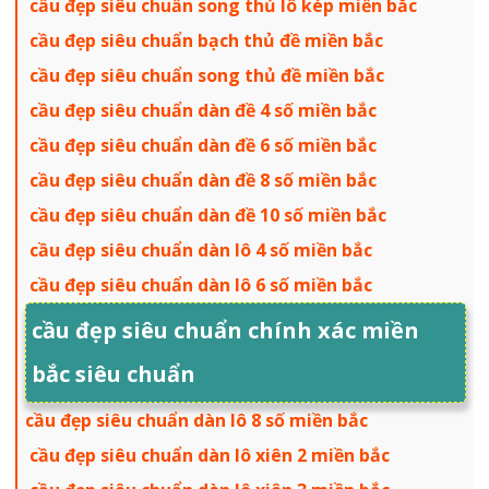
cầu đẹp siêu chuẩn song thủ lô kép miền bắc
cầu đẹp siêu chuẩn bạch thủ đề miền bắc
cầu đẹp siêu chuẩn song thủ đề miền bắc
cầu đẹp siêu chuẩn dàn đề 4 số miền bắc
cầu đẹp siêu chuẩn dàn đề 6 số miền bắc
cầu đẹp siêu chuẩn dàn đề 8 số miền bắc
cầu đẹp siêu chuẩn dàn đề 10 số miền bắc
cầu đẹp siêu chuẩn dàn lô 4 số miền bắc
cầu đẹp siêu chuẩn dàn lô 6 số miền bắc
cầu đẹp siêu chuẩn chính xác miền
bắc siêu chuẩn
cầu đẹp siêu chuẩn dàn lô 8 số miền bắc
cầu đẹp siêu chuẩn dàn lô xiên 2 miền bắc