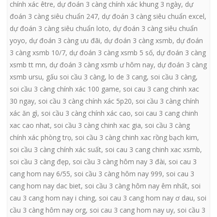
chính xác être
,
dự đoán 3 càng chính xác khung 3 ngày
,
dự
đoán 3 càng siêu chuẩn 247
,
dự đoán 3 càng siêu chuẩn excel
,
dự đoán 3 càng siêu chuẩn loto
,
dự đoán 3 càng siêu chuẩn
yoyo
,
dự đoán 3 càng ưu đãi
,
dự đoán 3 càng xsmb
,
dự đoán
3 càng xsmb 10/7
,
dự đoán 3 càng xsmb 5 số
,
dự đoán 3 càng
xsmb tt mn
,
dự đoán 3 càng xsmb ư hôm nay
,
dự đoán 3 càng
xsmb ursu
,
gấu soi cầu 3 càng
,
lo de 3 cang
,
soi cầu 3 càng
,
soi cầu 3 càng chính xác 100 game
,
soi cau 3 cang chinh xac
30 ngay
,
soi cầu 3 càng chính xác 5p20
,
soi cầu 3 càng chính
xác ăn gì
,
soi cầu 3 càng chính xác cao
,
soi cau 3 cang chinh
xac cao nhat
,
soi cầu 3 càng chinh xac gia
,
soi cầu 3 càng
chính xác phòng trọ
,
soi cầu 3 càng chinh xac rồng bạch kim
,
soi cầu 3 càng chính xác suất
,
soi cau 3 cang chinh xac xsmb
,
soi cầu 3 càng đẹp
,
soi cầu 3 càng hôm nay 3 đài
,
soi cau 3
cang hom nay 6/55
,
soi cầu 3 càng hôm nay 999
,
soi cau 3
cang hom nay dac biet
,
soi cầu 3 càng hôm nay êm nhất
,
soi
cau 3 cang hom nay i ching
,
soi cau 3 cang hom nay ơ dau
,
soi
cầu 3 càng hôm nay org
,
soi cau 3 cang hom nay uy
,
soi cầu 3