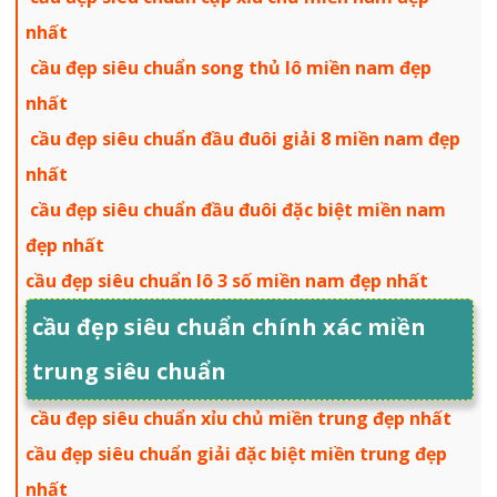
nhất
cầu đẹp siêu chuẩn song thủ lô miền nam đẹp
nhất
cầu đẹp siêu chuẩn đầu đuôi giải 8 miền nam đẹp
nhất
cầu đẹp siêu chuẩn đầu đuôi đặc biệt miền nam
đẹp nhất
cầu đẹp siêu chuẩn lô 3 số miền nam đẹp nhất
cầu đẹp siêu chuẩn chính xác miền
trung siêu chuẩn
cầu đẹp siêu chuẩn xỉu chủ miền trung đẹp nhất
cầu đẹp siêu chuẩn giải đặc biệt miền trung đẹp
nhất