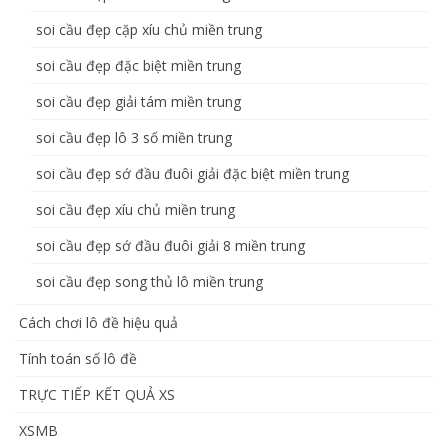
soi cầu đẹp cặp xíu chủ miền trung
soi cầu đẹp đặc biệt miền trung
soi cầu đẹp giải tám miền trung
soi cầu đẹp lô 3 số miền trung
soi cầu đẹp sớ đầu đuôi giải đặc biệt miền trung
soi cầu đẹp xíu chủ miền trung
soi cầu đẹp sớ đầu đuôi giải 8 miền trung
soi cầu đẹp song thủ lô miền trung
Cách chơi lô đề hiệu quả
Tính toán số lô đề
TRỰC TIẾP KẾT QUẢ XS
XSMB