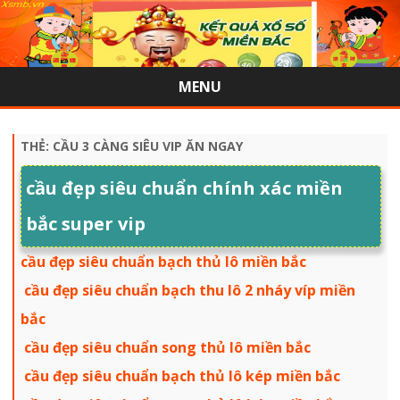
MENU
Skip
to
content
THẺ:
CẦU 3 CÀNG SIÊU VIP ĂN NGAY
cầu đẹp siêu chuẩn chính xác miền
bắc super vip
cầu đẹp siêu chuẩn bạch thủ lô miền bắc
cầu đẹp siêu chuẩn bạch thu lô 2 nháy víp miền
bắc
cầu đẹp siêu chuẩn song thủ lô miền bắc
cầu đẹp siêu chuẩn bạch thủ lô kép miền bắc