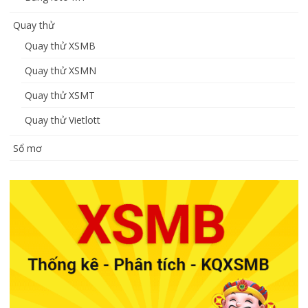
Quay thử
Quay thử XSMB
Quay thử XSMN
Quay thử XSMT
Quay thử Vietlott
Sổ mơ