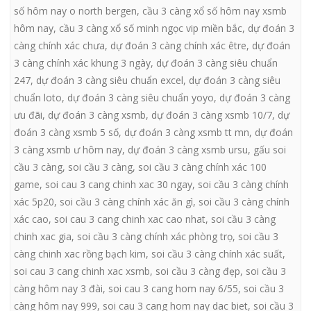
số hôm nay o north bergen
,
cầu 3 càng xổ số hôm nay xsmb
hôm nay
,
cầu 3 càng xổ số minh ngọc vip miền bắc
,
dự đoán 3
càng chính xác chưa
,
dự đoán 3 càng chính xác être
,
dự đoán
3 càng chính xác khung 3 ngày
,
dự đoán 3 càng siêu chuẩn
247
,
dự đoán 3 càng siêu chuẩn excel
,
dự đoán 3 càng siêu
chuẩn loto
,
dự đoán 3 càng siêu chuẩn yoyo
,
dự đoán 3 càng
ưu đãi
,
dự đoán 3 càng xsmb
,
dự đoán 3 càng xsmb 10/7
,
dự
đoán 3 càng xsmb 5 số
,
dự đoán 3 càng xsmb tt mn
,
dự đoán
3 càng xsmb ư hôm nay
,
dự đoán 3 càng xsmb ursu
,
gấu soi
cầu 3 càng
,
soi cầu 3 càng
,
soi cầu 3 càng chính xác 100
game
,
soi cau 3 cang chinh xac 30 ngay
,
soi cầu 3 càng chính
xác 5p20
,
soi cầu 3 càng chính xác ăn gì
,
soi cầu 3 càng chính
xác cao
,
soi cau 3 cang chinh xac cao nhat
,
soi cầu 3 càng
chinh xac gia
,
soi cầu 3 càng chính xác phòng trọ
,
soi cầu 3
càng chinh xac rồng bạch kim
,
soi cầu 3 càng chính xác suất
,
soi cau 3 cang chinh xac xsmb
,
soi cầu 3 càng đẹp
,
soi cầu 3
càng hôm nay 3 đài
,
soi cau 3 cang hom nay 6/55
,
soi cầu 3
càng hôm nay 999
,
soi cau 3 cang hom nay dac biet
,
soi cầu 3