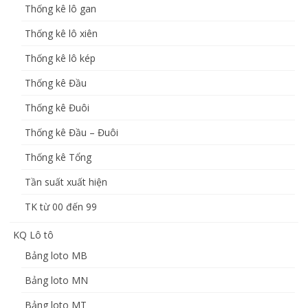
Thống kê lô gan
Thống kê lô xiên
Thống kê lô kép
Thống kê Đầu
Thống kê Đuôi
Thống kê Đầu – Đuôi
Thống kê Tổng
Tần suất xuất hiện
TK từ 00 đến 99
KQ Lô tô
Bảng loto MB
Bảng loto MN
Bảng loto MT