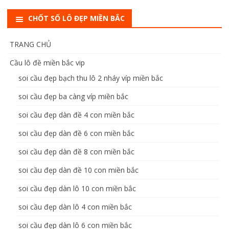
CHỐT SỐ LÔ ĐẸP MIỀN BẮC
TRANG CHỦ
Cầu lô đề miền bắc vip
soi cầu đẹp bạch thu lô 2 nháy víp miền bắc
soi cầu đẹp ba càng víp miền bắc
soi cầu đẹp dàn đề 4 con miền bắc
soi cầu đẹp dàn đề 6 con miền bắc
soi cầu đẹp dàn đề 8 con miền bắc
soi cầu đẹp dàn đề 10 con miền bắc
soi cầu đẹp dàn lô 10 con miền bắc
soi cầu đẹp dàn lô 4 con miền bắc
soi cầu đẹp dàn lô 6 con miền bắc