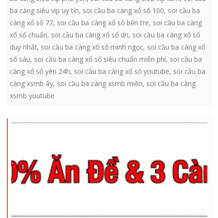
ba càng siêu vip uy tín
,
soi cầu ba càng xổ số 100
,
soi cầu ba
càng xổ số 77
,
soi cầu ba càng xổ số bến tre
,
soi cầu ba càng
xổ số chuẩn
,
soi cầu ba càng xổ số dn
,
soi cầu ba càng xổ số
duy nhất
,
soi cầu ba càng xổ số minh ngọc
,
soi cầu ba càng xổ
số sáu
,
soi cầu ba càng xổ số siêu chuẩn miễn phí
,
soi cầu ba
càng xổ số yên 24h
,
soi cầu ba càng xổ số youtube
,
soi cầu ba
càng xsmb ây
,
soi cầu ba càng xsmb miền
,
soi cầu ba càng
xsmb youtube