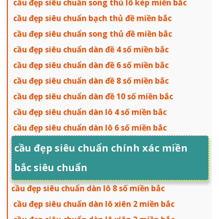
cầu đẹp siêu chuẩn song thủ lô kép miền bắc
cầu đẹp siêu chuẩn bạch thủ đề miền bắc
cầu đẹp siêu chuẩn song thủ đề miền bắc
cầu đẹp siêu chuẩn dàn đề 4 số miền bắc
cầu đẹp siêu chuẩn dàn đề 6 số miền bắc
cầu đẹp siêu chuẩn dàn đề 8 số miền bắc
cầu đẹp siêu chuẩn dàn đề 10 số miền bắc
cầu đẹp siêu chuẩn dàn lô 4 số miền bắc
cầu đẹp siêu chuẩn dàn lô 6 số miền bắc
cầu đẹp siêu chuẩn chính xác miền
bắc siêu chuẩn
cầu đẹp siêu chuẩn dàn lô 8 số miền bắc
cầu đẹp siêu chuẩn dàn lô xiên 2 miền bắc