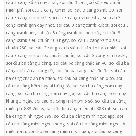
cầu 3 càng xổ số duy nhất
,
soi cầu 3 càng xổ số siêu chuẩn
miễn phí
,
soi cau 3 cang xsmb
,
soi cau 3 cang xsmb 30
,
soi
cầu 3 càng xsmb 4/6
,
soi cầu 3 càng xsmb extra
,
soi cau 3
cang xsmb gan day nhat
,
soi cau 3 cang xsmb kubet
,
soi cau 3
cang xsmb net
,
soi cầu 3 càng xsmb online chốt
,
soi cầu 3
càng xsmb siêu chuẩn 100 ngày
,
soi cầu 3 càng xsmb siêu
chuẩn 268
,
soi cầu 3 càng xsmb siêu chuẩn ăn bao nhiêu
,
soi
cầu 3 càng xsmb siêu chuẩn chuẩn
,
soi cầu 3 càng xsmb xskt
,
soi cầu ba càng 3 càng
,
soi cầu ba càng chắc ăn 40
,
soi cầu ba
càng chắc ăn a trúng rồi
,
soi cầu ba càng chắc ăn ăn
,
soi cầu
ba càng chắc ăn ba miền
,
soi cầu ba càng chắc ăn ô tô
,
soi
cầu ba càng hôm nay ai trúng rồi
,
soi cau ba càng hom nay
cang
,
soi cầu ba càng hôm nay giờ
,
soi cầu ba càng hôm nay
khung 3 ngày
,
soi cầu ba càng miễn phí 5 số
,
soi cầu ba càng
miễn phí 888 2nháy
,
soi cầu ba càng miễn phí 888 mt
,
soi cầu
ba càng minh ngọc 899
,
soi cầu ba càng minh ngọc app
,
soi
cầu ba càng minh ngọc không
,
soi cầu ba càng minh ngọc số
miền nam
,
soi cầu ba càng minh ngọc uah
,
soi cầu ba càng