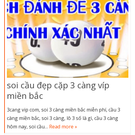
soi cầu đẹp cặp 3 càng víp
miền bắc
3cang vip com, soi 3 càng miền bắc miễn phí, cầu 3
càng miền bắc, soi 3 càng, lô 3 số là gì, cầu 3 càng
hôm nay, soi cầu…
Read more »