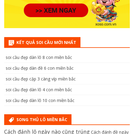
KẾT QUẢ SOI CẦU MỚI NHẤT
soi cầu đẹp dàn lô 8 con miền bắc
soi cầu đẹp dàn đề 6 con miền bắc
soi cầu đẹp cặp 3 càng víp miền bắc
soi cầu đẹp dàn lô 4 con miền bắc
soi cầu đẹp dàn lô 10 con miền bắc
SONG THỦ LÔ MIỀN BẮC
Cách đánh lô ngày nào cũng trúng
Cách đánh đề ngày