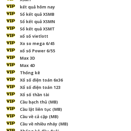
kết quả hôm nay
Sổ kết quả XSMB
Sổ kết quả XSMN
Sổ kết quả XSMT
xổ số vietlott
Xo so mega 6/45
xổ số Power 6/55
Max 3D
Max 4D
Thống kê
Xổ số điện toán 6x36
Xổ số điện toán 123
Xổ số thần tài
Cầu bạch thủ (MB)
Cầu lật liên tục (MB)
Cầu về cả cặp (MB)
Cầu về nhiều nháy (MB)