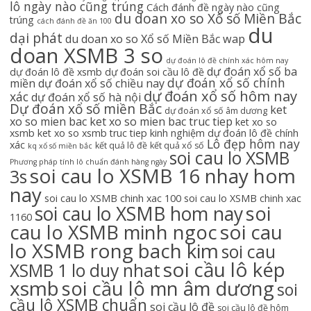
lô ngày nào cũng trúng
Cách đánh đề ngày nào cũng
du doan xo so Xổ số Miền Bắc
trúng
cách đánh đề ăn 100
du
dại phát
du doan xo so Xổ số Miền Bắc wap
doan XSMB 3 so
dự đoán lô đề chính xác hôm nay
dự đoán xổ số ba
dự đoán lô đề xsmb
dự đoán soi cầu lô đề
dự đoán xổ số chính
miền
dự đoán xổ số chiều nay
dự đoán xổ số hôm nay
xác
dự đoán xổ số hà nội
Dự đoán xổ số miền Bắc
ket
dự đoán xổ số âm dương
xo so mien bac
ket xo so mien bac truc tiep
ket xo so
xsmb
ket xo so xsmb truc tiep
kinh nghiệm dự đoán lô đề chính
Lô đẹp hôm nay
xác
kết quả lô đề
kết quả xổ số
kq xổ số miền bắc
soi cau lo XSMB
Phương pháp tính lô chuẩn đánh hàng ngày
soi cau lo XSMB 16 nhay hom
3s
nay
soi cau lo XSMB chinh xac 100
soi cau lo XSMB chinh xac
soi
soi cau lo XSMB hom nay
1160
soi cau
cau lo XSMB minh ngoc
lo XSMB rong bach kim
soi cau
soi cầu lô kép
XSMB 1 lo duy nhat
xsmb
soi cầu lô mn âm dương
soi
cầu lô XSMB chuẩn
soi cầu lô đề
soi cầu lô đề hôm