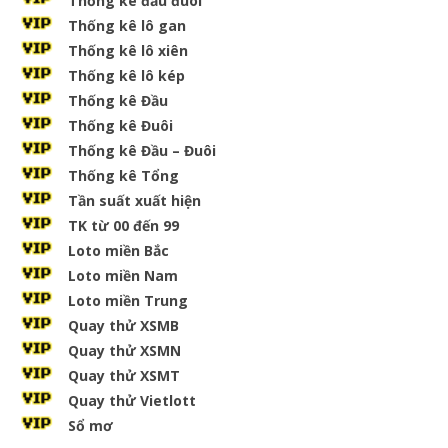
Thống kê đầu đuôi
Thống kê lô gan
Thống kê lô xiên
Thống kê lô kép
Thống kê Đầu
Thống kê Đuôi
Thống kê Đầu – Đuôi
Thống kê Tổng
Tần suất xuất hiện
TK từ 00 đến 99
Loto miền Bắc
Loto miền Nam
Loto miền Trung
Quay thử XSMB
Quay thử XSMN
Quay thử XSMT
Quay thử Vietlott
Sổ mơ