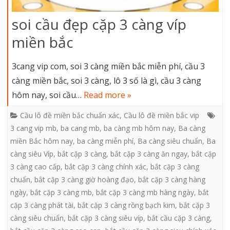
soi cầu đẹp cặp 3 càng víp
miền bắc
3cang vip com, soi 3 càng miền bắc miễn phí, cầu 3
càng miền bắc, soi 3 càng, lô 3 số là gì, cầu 3 càng
hôm nay, soi cầu…
Read more »
Cầu lô đề miền bắc chuẩn xác
,
Cầu lô đề miền bắc vip
3 cang vip mb
,
ba cang mb
,
ba càng mb hôm nay
,
Ba càng
miền Bắc hôm nay
,
ba càng miễn phí
,
Ba càng siêu chuẩn
,
Ba
càng siêu Víp
,
bắt cặp 3 càng
,
bắt cặp 3 càng ăn ngay
,
bắt cặp
3 càng cao cấp
,
bắt cặp 3 càng chính xác
,
bắt cặp 3 càng
chuẩn
,
bắt cặp 3 càng giờ hoàng đạo
,
bắt cặp 3 càng hàng
ngày
,
bắt cặp 3 càng mb
,
bắt cặp 3 càng mb hàng ngày
,
bắt
cặp 3 càng phát tài
,
bắt cặp 3 càng rồng bạch kim
,
bắt cặp 3
càng siêu chuẩn
,
bắt cặp 3 càng siêu víp
,
bắt cầu cặp 3 càng
,