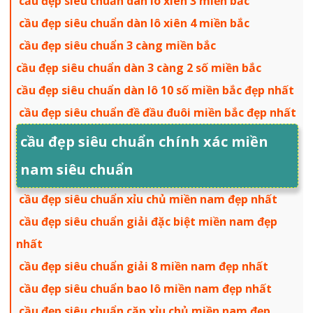
cầu đẹp siêu chuẩn dàn lô xiên 3 miền bắc
cầu đẹp siêu chuẩn dàn lô xiên 4 miền bắc
cầu đẹp siêu chuẩn 3 càng miền bắc
cầu đẹp siêu chuẩn dàn 3 càng 2 số miền bắc
cầu đẹp siêu chuẩn dàn lô 10 số miền bắc đẹp nhất
cầu đẹp siêu chuẩn đề đầu đuôi miền bắc đẹp nhất
cầu đẹp siêu chuẩn chính xác miền
nam siêu chuẩn
cầu đẹp siêu chuẩn xỉu chủ miền nam đẹp nhất
cầu đẹp siêu chuẩn giải đặc biệt miền nam đẹp
nhất
cầu đẹp siêu chuẩn giải 8 miền nam đẹp nhất
cầu đẹp siêu chuẩn bao lô miền nam đẹp nhất
cầu đẹp siêu chuẩn cặp xỉu chủ miền nam đẹp