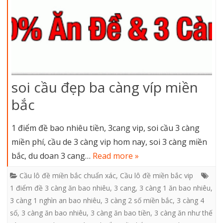
soi cầu đẹp ba càng víp miền
bắc
1 điểm đề bao nhiêu tiền, 3cang vip, soi cầu 3 càng
miền phí, cầu de 3 càng vip hom nay, soi 3 càng miền
bắc, du doan 3 cang…
Read more »
Cầu lô đề miền bắc chuẩn xác
,
Cầu lô đề miền bắc vip
1 điểm đề 3 càng ăn bao nhiêu
,
3 cang
,
3 càng 1 ăn bao nhiêu
,
3 càng 1 nghìn an bao nhiêu
,
3 càng 2 số miền bắc
,
3 càng 4
số
,
3 càng ăn bao nhiêu
,
3 càng ăn bao tiền
,
3 càng ăn như thế