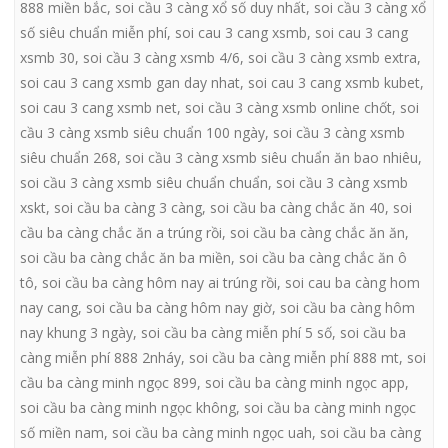
888 miền bắc
,
soi cầu 3 càng xổ số duy nhất
,
soi cầu 3 càng xổ
số siêu chuẩn miễn phí
,
soi cau 3 cang xsmb
,
soi cau 3 cang
xsmb 30
,
soi cầu 3 càng xsmb 4/6
,
soi cầu 3 càng xsmb extra
,
soi cau 3 cang xsmb gan day nhat
,
soi cau 3 cang xsmb kubet
,
soi cau 3 cang xsmb net
,
soi cầu 3 càng xsmb online chốt
,
soi
cầu 3 càng xsmb siêu chuẩn 100 ngày
,
soi cầu 3 càng xsmb
siêu chuẩn 268
,
soi cầu 3 càng xsmb siêu chuẩn ăn bao nhiêu
,
soi cầu 3 càng xsmb siêu chuẩn chuẩn
,
soi cầu 3 càng xsmb
xskt
,
soi cầu ba càng 3 càng
,
soi cầu ba càng chắc ăn 40
,
soi
cầu ba càng chắc ăn a trúng rồi
,
soi cầu ba càng chắc ăn ăn
,
soi cầu ba càng chắc ăn ba miền
,
soi cầu ba càng chắc ăn ô
tô
,
soi cầu ba càng hôm nay ai trúng rồi
,
soi cau ba càng hom
nay cang
,
soi cầu ba càng hôm nay giờ
,
soi cầu ba càng hôm
nay khung 3 ngày
,
soi cầu ba càng miễn phí 5 số
,
soi cầu ba
càng miễn phí 888 2nháy
,
soi cầu ba càng miễn phí 888 mt
,
soi
cầu ba càng minh ngọc 899
,
soi cầu ba càng minh ngọc app
,
soi cầu ba càng minh ngọc không
,
soi cầu ba càng minh ngọc
số miền nam
,
soi cầu ba càng minh ngọc uah
,
soi cầu ba càng