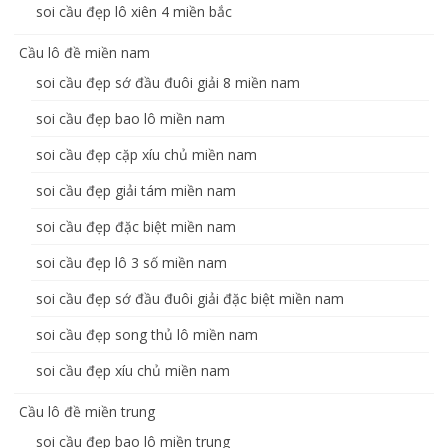
soi cầu đẹp lô xiên 4 miền bắc
Cầu lô đề miền nam
soi cầu đẹp sớ đầu đuôi giải 8 miền nam
soi cầu đẹp bao lô miền nam
soi cầu đẹp cặp xíu chủ miền nam
soi cầu đẹp giải tám miền nam
soi cầu đẹp đặc biệt miền nam
soi cầu đẹp lô 3 số miền nam
soi cầu đẹp sớ đầu đuôi giải đặc biệt miền nam
soi cầu đẹp song thủ lô miền nam
soi cầu đẹp xíu chủ miền nam
Cầu lô đề miền trung
soi cầu đẹp bao lô miền trung