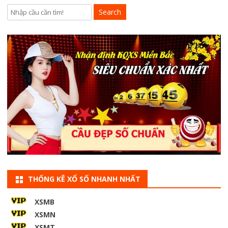
Search
THỐNG KÊ XỔ SỐ NHANH NHẤT
XSMB
XSMN
XSMT