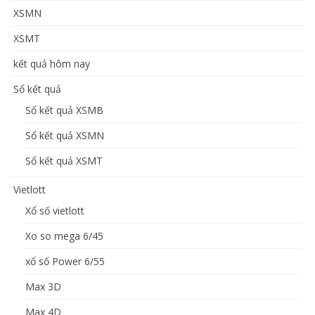
XSMN
XSMT
kết quả hôm nay
Sổ kết quả
Sổ kết quả XSMB
Sổ kết quả XSMN
Sổ kết quả XSMT
Vietlott
Xổ số vietlott
Xo so mega 6/45
xổ số Power 6/55
Max 3D
Max 4D