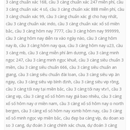
3 càng chuẩn xác 168
,
cầu 3 càng chuẩn xác 247 miễn phí
,
cầu
3 càng chuẩn xác 4 số
,
cầu 3 càng chuẩn xác 888 miễn phí
,
cầu
3 càng chuẩn xác 99
,
cầu 3 càng chuẩn xác gì cho hay nhất
,
cầu 3 càng chuẩn xác indo
,
cầu 3 càng chuẩn xác xổ số miền
bắc
,
cầu 3 càng hôm nay 7777
,
cầu 3 càng hôm nay 999999
,
cầu 3 càng hôm nay diễn ra vào ngày nào
,
cầu 3 càng hôm
nay ib
,
cầu 3 càng hôm nay qua
,
cầu 3 càng hôm nay u23
,
cầu
3 càng mb
,
cầu 3 càng miễn phí âm dương
,
cầu 3 càng minh
ngọc 247
,
cầu 3 càng minh ngọc khuê
,
cầu 3 càng siêu chuẩn 3
miền
,
cầu 3 càng siêu chuẩn 666
,
cầu 3 càng siêu chuẩn an
giang
,
cầu 3 càng siêu chuẩn đài loan
,
cầu 3 càng siêu vip ăn
ngay
,
cầu 3 càng siêu vip bình định
,
cầu 3 càng siêu vip rồng
,
cầu 3 càng tối nay tại miền bắc
,
cầu 3 càng tối nay vtv1
,
cầu 3
càng vip
,
cầu 3 càng xổ số hôm nay giá bao nhiêu
,
cầu 3 càng
xổ số hôm nay ơ miền nam
,
cầu 3 càng xổ số hôm nay o north
bergen
,
cầu 3 càng xổ số hôm nay xsmb hôm nay
,
cầu 3 càng
xổ số minh ngọc vip miền bắc
,
cầu đẹp ba càng víp
,
du doan xo
so 3 cang
,
dự đoán 3 càng chính xác chưa
,
dự đoán 3 càng