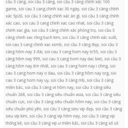
cầu 3 càng
,
soi cầu 3 càng
,
soi cầu 3 càng chính xác 100
game
,
soi cau 3 cang chinh xac 30 ngay
,
soi cầu 3 càng chính
xác 5p20
,
soi cầu 3 càng chính xác ăn gì
,
soi cầu 3 càng chính
xác cao
,
soi cau 3 cang chinh xac cao nhat
,
soi cầu 3 càng
chinh xac gia
,
soi cầu 3 càng chính xác phòng trọ
,
soi cầu 3
càng chinh xac rồng bạch kim
,
soi cầu 3 càng chính xác suất
,
soi cau 3 cang chinh xac xsmb
,
soi cầu 3 càng đẹp
,
soi cầu 3
càng hôm nay 3 đài
,
soi cau 3 cang hom nay 6/55
,
soi cầu 3
càng hôm nay 999
,
soi cau 3 cang hom nay dac biet
,
soi cầu 3
càng hôm nay êm nhất
,
soi cau 3 cang hom nay i ching
,
soi
cau 3 cang hom nay ơ dau
,
soi cầu 3 càng hôm nay org
,
soi
cau 3 cang hom nay uy
,
soi cầu 3 càng mb
,
soi cầu 3 càng
miền bắc
,
soi cầu 3 càng ơi hôm nay
,
soi cầu 3 càng siêu
chuẩn 268
,
soi cầu 3 càng siêu chuẩn asia
,
soi cầu 3 càng siêu
chuẩn cực
,
soi cầu 3 càng siêu chuẩn hôm nay
,
soi cầu 3 càng
siêu chuẩn phú yên
,
soi cầu 3 càng sieu vip đẹp
,
soi cầu 3 càng
sieu vip kim
,
soi cầu 3 càng vip hôm nay
,
soi cầu 3 càng vip
thống kê
,
soi cầu 3 càng vip ư miền bắc
,
soi cầu 3 càng xổ số