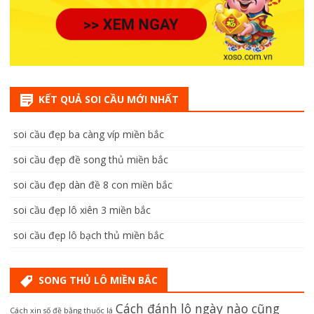
KẾT QUẢ SOI CẦU MỚI NHẤT
soi cầu đẹp ba càng víp miền bắc
soi cầu đẹp đề song thủ miền bắc
soi cầu đẹp dàn đề 8 con miền bắc
soi cầu đẹp lô xiên 3 miền bắc
soi cầu đẹp lô bạch thủ miền bắc
SONG THỦ LÔ MIỀN BẮC
Cách đánh lô ngày nào cũng
Cách xin số đề bằng thuốc lá