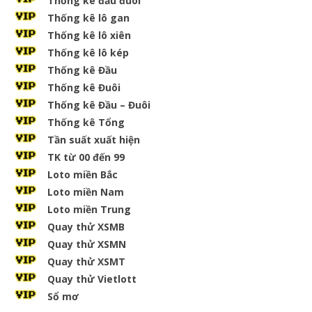
Thống kê đầu đuôi
Thống kê lô gan
Thống kê lô xiên
Thống kê lô kép
Thống kê Đầu
Thống kê Đuôi
Thống kê Đầu – Đuôi
Thống kê Tổng
Tần suất xuất hiện
TK từ 00 đến 99
Loto miền Bắc
Loto miền Nam
Loto miền Trung
Quay thử XSMB
Quay thử XSMN
Quay thử XSMT
Quay thử Vietlott
Sổ mơ