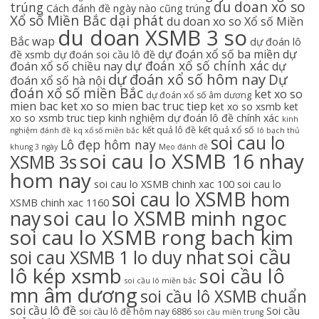
du doan xo so
trúng
Cách đánh đề ngày nào cũng trúng
Xổ số Miền Bắc dại phát
du doan xo so Xổ số Miền
du doan XSMB 3 so
Bắc wap
dự đoán lô
dự đoán xổ số ba miền
dự
đề xsmb
dự đoán soi cầu lô đề
dự đoán xổ số chính xác
đoán xổ số chiều nay
dự
dự đoán xổ số hôm nay
Dự
đoán xổ số hà nội
đoán xổ số miền Bắc
ket xo so
dự đoán xổ số âm dương
mien bac
ket xo so mien bac truc tiep
ket xo so xsmb
ket
xo so xsmb truc tiep
kinh nghiệm dự đoán lô đề chính xác
kinh
kết quả lô đề
kết quả xổ số
nghiệm đánh đề
kq xổ số miền bắc
lô bạch thủ
soi cau lo
Lô đẹp hôm nay
khung 3 ngày
Mẹo đánh đề
soi cau lo XSMB 16 nhay
XSMB 3s
hom nay
soi cau lo XSMB chinh xac 100
soi cau lo
soi cau lo XSMB hom
XSMB chinh xac 1160
soi cau lo XSMB minh ngoc
nay
soi cau lo XSMB rong bach kim
soi cầu
soi cau XSMB 1 lo duy nhat
lô kép xsmb
soi cầu lô
soi cầu lô miền bắc
mn âm dương
soi cầu lô XSMB chuẩn
soi cầu lô đề
Soi cầu
soi cầu lô đề hôm nay 6886
soi cầu miền trung