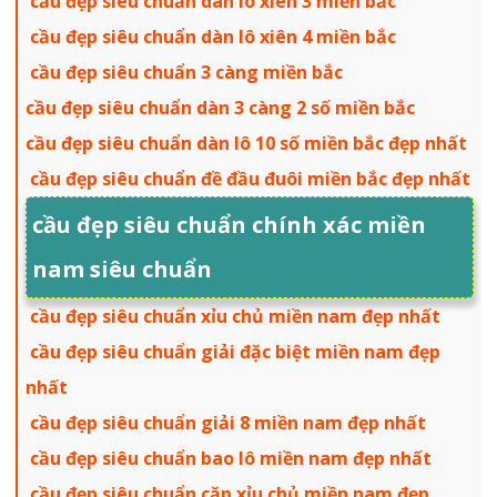
cầu đẹp siêu chuẩn dàn lô xiên 3 miền bắc
cầu đẹp siêu chuẩn dàn lô xiên 4 miền bắc
cầu đẹp siêu chuẩn 3 càng miền bắc
cầu đẹp siêu chuẩn dàn 3 càng 2 số miền bắc
cầu đẹp siêu chuẩn dàn lô 10 số miền bắc đẹp nhất
cầu đẹp siêu chuẩn đề đầu đuôi miền bắc đẹp nhất
cầu đẹp siêu chuẩn chính xác miền
nam siêu chuẩn
cầu đẹp siêu chuẩn xỉu chủ miền nam đẹp nhất
cầu đẹp siêu chuẩn giải đặc biệt miền nam đẹp
nhất
cầu đẹp siêu chuẩn giải 8 miền nam đẹp nhất
cầu đẹp siêu chuẩn bao lô miền nam đẹp nhất
cầu đẹp siêu chuẩn cặp xỉu chủ miền nam đẹp