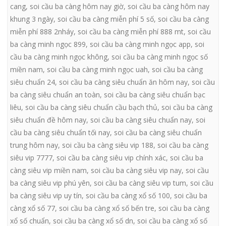
cang
,
soi cầu ba càng hôm nay giờ
,
soi cầu ba càng hôm nay
khung 3 ngày
,
soi cầu ba càng miễn phí 5 số
,
soi cầu ba càng
miễn phí 888 2nháy
,
soi cầu ba càng miễn phí 888 mt
,
soi cầu
ba càng minh ngọc 899
,
soi cầu ba càng minh ngọc app
,
soi
cầu ba càng minh ngọc không
,
soi cầu ba càng minh ngọc số
miền nam
,
soi cầu ba càng minh ngọc uah
,
soi cầu ba càng
siêu chuẩn 24
,
soi cầu ba càng siêu chuẩn ăn hôm nay
,
soi cầu
ba càng siêu chuẩn an toàn
,
soi cầu ba càng siêu chuẩn bạc
liêu
,
soi cầu ba càng siêu chuẩn cầu bạch thủ
,
soi cầu ba càng
siêu chuẩn đề hôm nay
,
soi cầu ba càng siêu chuẩn nay
,
soi
cầu ba càng siêu chuẩn tối nay
,
soi cầu ba càng siêu chuẩn
trung hôm nay
,
soi cầu ba càng siêu vip 188
,
soi cầu ba càng
siêu vip 7777
,
soi cầu ba càng siêu vip chính xác
,
soi cầu ba
càng siêu vip miền nam
,
soi cầu ba càng siêu vip nay
,
soi cầu
ba càng siêu vip phú yên
,
soi cầu ba càng siêu vip tum
,
soi cầu
ba càng siêu vip uy tín
,
soi cầu ba càng xổ số 100
,
soi cầu ba
càng xổ số 77
,
soi cầu ba càng xổ số bến tre
,
soi cầu ba càng
xổ số chuẩn
,
soi cầu ba càng xổ số dn
,
soi cầu ba càng xổ số