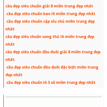
cầu đẹp siêu chuẩn giải 8 miền trung đẹp nhất
cầu đẹp siêu chuẩn bao lô miền trung đẹp nhất
cầu đẹp siêu chuẩn cặp xỉu chủ miền trung đẹp
nhất
cầu đẹp siêu chuẩn song thủ lô miền trung đẹp
nhất
cầu đẹp siêu chuẩn đầu đuôi giải 8 miền trung đẹp
nhất
cầu đẹp siêu chuẩn đầu đuôi đặc biệt miền trung
đẹp nhất
cầu đẹp siêu chuẩn lô 3 số miền trung đẹp nhất