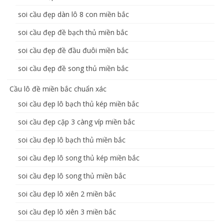
soi cầu đẹp dàn lô 8 con miền bắc
soi cầu đẹp đề bạch thủ miền bắc
soi cầu đẹp đề đầu đuôi miền bắc
soi cầu đẹp đề song thủ miền bắc
Cầu lô đề miền bắc chuẩn xác
soi cầu đẹp lô bạch thủ kép miền bắc
soi cầu đẹp cặp 3 càng víp miền bắc
soi cầu đẹp lô bạch thủ miền bắc
soi cầu đẹp lô song thủ kép miền bắc
soi cầu đẹp lô song thủ miền bắc
soi cầu đẹp lô xiên 2 miền bắc
soi cầu đẹp lô xiên 3 miền bắc