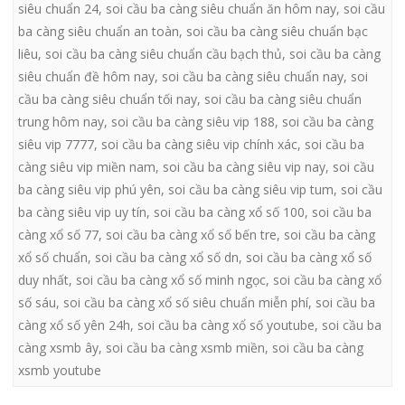
siêu chuẩn 24
,
soi cầu ba càng siêu chuẩn ăn hôm nay
,
soi cầu
ba càng siêu chuẩn an toàn
,
soi cầu ba càng siêu chuẩn bạc
liêu
,
soi cầu ba càng siêu chuẩn cầu bạch thủ
,
soi cầu ba càng
siêu chuẩn đề hôm nay
,
soi cầu ba càng siêu chuẩn nay
,
soi
cầu ba càng siêu chuẩn tối nay
,
soi cầu ba càng siêu chuẩn
trung hôm nay
,
soi cầu ba càng siêu vip 188
,
soi cầu ba càng
siêu vip 7777
,
soi cầu ba càng siêu vip chính xác
,
soi cầu ba
càng siêu vip miền nam
,
soi cầu ba càng siêu vip nay
,
soi cầu
ba càng siêu vip phú yên
,
soi cầu ba càng siêu vip tum
,
soi cầu
ba càng siêu vip uy tín
,
soi cầu ba càng xổ số 100
,
soi cầu ba
càng xổ số 77
,
soi cầu ba càng xổ số bến tre
,
soi cầu ba càng
xổ số chuẩn
,
soi cầu ba càng xổ số dn
,
soi cầu ba càng xổ số
duy nhất
,
soi cầu ba càng xổ số minh ngọc
,
soi cầu ba càng xổ
số sáu
,
soi cầu ba càng xổ số siêu chuẩn miễn phí
,
soi cầu ba
càng xổ số yên 24h
,
soi cầu ba càng xổ số youtube
,
soi cầu ba
càng xsmb ây
,
soi cầu ba càng xsmb miền
,
soi cầu ba càng
xsmb youtube