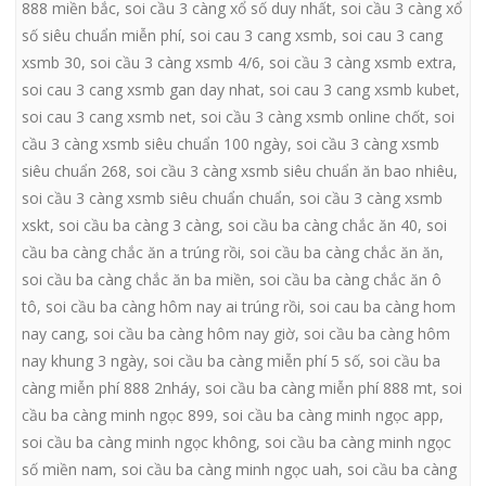
888 miền bắc
,
soi cầu 3 càng xổ số duy nhất
,
soi cầu 3 càng xổ
số siêu chuẩn miễn phí
,
soi cau 3 cang xsmb
,
soi cau 3 cang
xsmb 30
,
soi cầu 3 càng xsmb 4/6
,
soi cầu 3 càng xsmb extra
,
soi cau 3 cang xsmb gan day nhat
,
soi cau 3 cang xsmb kubet
,
soi cau 3 cang xsmb net
,
soi cầu 3 càng xsmb online chốt
,
soi
cầu 3 càng xsmb siêu chuẩn 100 ngày
,
soi cầu 3 càng xsmb
siêu chuẩn 268
,
soi cầu 3 càng xsmb siêu chuẩn ăn bao nhiêu
,
soi cầu 3 càng xsmb siêu chuẩn chuẩn
,
soi cầu 3 càng xsmb
xskt
,
soi cầu ba càng 3 càng
,
soi cầu ba càng chắc ăn 40
,
soi
cầu ba càng chắc ăn a trúng rồi
,
soi cầu ba càng chắc ăn ăn
,
soi cầu ba càng chắc ăn ba miền
,
soi cầu ba càng chắc ăn ô
tô
,
soi cầu ba càng hôm nay ai trúng rồi
,
soi cau ba càng hom
nay cang
,
soi cầu ba càng hôm nay giờ
,
soi cầu ba càng hôm
nay khung 3 ngày
,
soi cầu ba càng miễn phí 5 số
,
soi cầu ba
càng miễn phí 888 2nháy
,
soi cầu ba càng miễn phí 888 mt
,
soi
cầu ba càng minh ngọc 899
,
soi cầu ba càng minh ngọc app
,
soi cầu ba càng minh ngọc không
,
soi cầu ba càng minh ngọc
số miền nam
,
soi cầu ba càng minh ngọc uah
,
soi cầu ba càng