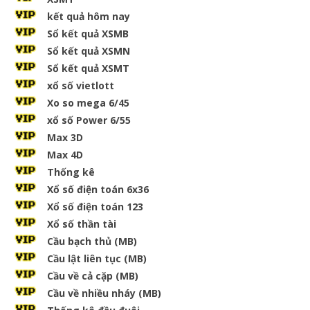
kết quả hôm nay
Sổ kết quả XSMB
Sổ kết quả XSMN
Sổ kết quả XSMT
xổ số vietlott
Xo so mega 6/45
xổ số Power 6/55
Max 3D
Max 4D
Thống kê
Xổ số điện toán 6x36
Xổ số điện toán 123
Xổ số thần tài
Cầu bạch thủ (MB)
Cầu lật liên tục (MB)
Cầu về cả cặp (MB)
Cầu về nhiều nháy (MB)