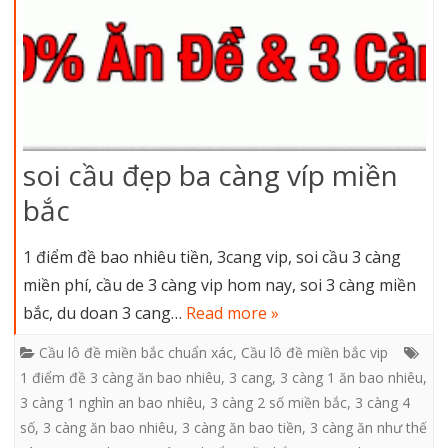
soi cầu đẹp ba càng víp miền
bắc
1 điểm đề bao nhiêu tiền, 3cang vip, soi cầu 3 càng
miền phí, cầu de 3 càng vip hom nay, soi 3 càng miền
bắc, du doan 3 cang…
Read more »
Cầu lô đề miền bắc chuẩn xác
,
Cầu lô đề miền bắc vip
1 điểm đề 3 càng ăn bao nhiêu
,
3 cang
,
3 càng 1 ăn bao nhiêu
,
3 càng 1 nghìn an bao nhiêu
,
3 càng 2 số miền bắc
,
3 càng 4
số
,
3 càng ăn bao nhiêu
,
3 càng ăn bao tiền
,
3 càng ăn như thế