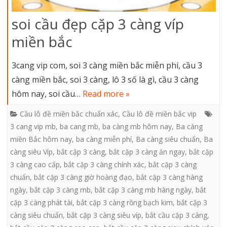
soi cầu đẹp cặp 3 càng víp
miền bắc
3cang vip com, soi 3 càng miền bắc miễn phí, cầu 3
càng miền bắc, soi 3 càng, lô 3 số là gì, cầu 3 càng
hôm nay, soi cầu…
Read more »
Cầu lô đề miền bắc chuẩn xác
,
Cầu lô đề miền bắc vip
3 cang vip mb
,
ba cang mb
,
ba càng mb hôm nay
,
Ba càng
miền Bắc hôm nay
,
ba càng miễn phí
,
Ba càng siêu chuẩn
,
Ba
càng siêu Víp
,
bắt cặp 3 càng
,
bắt cặp 3 càng ăn ngay
,
bắt cặp
3 càng cao cấp
,
bắt cặp 3 càng chính xác
,
bắt cặp 3 càng
chuẩn
,
bắt cặp 3 càng giờ hoàng đạo
,
bắt cặp 3 càng hàng
ngày
,
bắt cặp 3 càng mb
,
bắt cặp 3 càng mb hàng ngày
,
bắt
cặp 3 càng phát tài
,
bắt cặp 3 càng rồng bạch kim
,
bắt cặp 3
càng siêu chuẩn
,
bắt cặp 3 càng siêu víp
,
bắt cầu cặp 3 càng
,