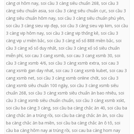
càng ơi hôm nay
,
soi cầu 3 càng siêu chuẩn 268
,
soi cầu 3
càng siêu chuẩn asia
,
soi cầu 3 càng siêu chuẩn cực
,
soi cầu 3
càng siêu chuẩn hôm nay
,
soi cầu 3 càng siêu chuẩn phú yên
,
soi cầu 3 càng sieu vip đẹp
,
soi cầu 3 càng sieu vip kim
,
soi cầu
3 càng vip hôm nay
,
soi cầu 3 càng vip thống kê
,
soi cầu 3
càng vip ư miền bắc
,
soi cầu 3 càng xổ số 888 miền bắc
,
soi
cầu 3 càng xổ số duy nhất
,
soi cầu 3 càng xổ số siêu chuẩn
miễn phí
,
soi cau 3 cang xsmb
,
soi cau 3 cang xsmb 30
,
soi
cầu 3 càng xsmb 4/6
,
soi cầu 3 càng xsmb extra
,
soi cau 3
cang xsmb gan day nhat
,
soi cau 3 cang xsmb kubet
,
soi cau 3
cang xsmb net
,
soi cầu 3 càng xsmb online chốt
,
soi cầu 3
càng xsmb siêu chuẩn 100 ngày
,
soi cầu 3 càng xsmb siêu
chuẩn 268
,
soi cầu 3 càng xsmb siêu chuẩn ăn bao nhiêu
,
soi
cầu 3 càng xsmb siêu chuẩn chuẩn
,
soi cầu 3 càng xsmb xskt
,
soi cầu ba càng 3 càng
,
soi cầu ba càng chắc ăn 40
,
soi cầu ba
càng chắc ăn a trúng rồi
,
soi cầu ba càng chắc ăn ăn
,
soi cầu
ba càng chắc ăn ba miền
,
soi cầu ba càng chắc ăn ô tô
,
soi
cầu ba càng hôm nay ai trúng rồi
,
soi cau ba càng hom nay