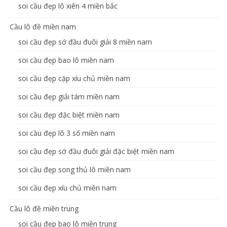
soi cầu đẹp lô xiên 4 miền bắc
Cầu lô đề miền nam
soi cầu đẹp sớ đầu đuôi giải 8 miền nam
soi cầu đẹp bao lô miền nam
soi cầu đẹp cặp xíu chủ miền nam
soi cầu đẹp giải tám miền nam
soi cầu đẹp đặc biệt miền nam
soi cầu đẹp lô 3 số miền nam
soi cầu đẹp sớ đầu đuôi giải đặc biệt miền nam
soi cầu đẹp song thủ lô miền nam
soi cầu đẹp xíu chủ miền nam
Cầu lô đề miền trung
soi cầu đẹp bao lô miền trung