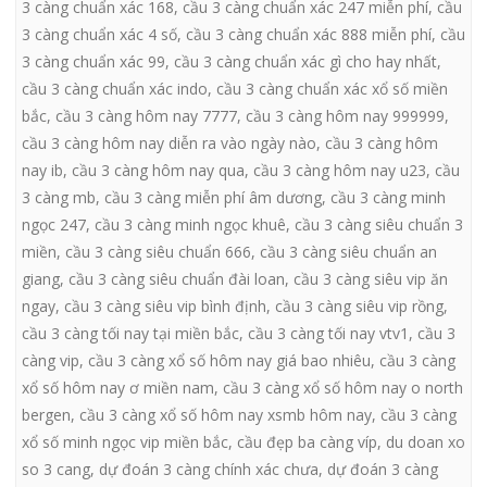
3 càng chuẩn xác 168
,
cầu 3 càng chuẩn xác 247 miễn phí
,
cầu
3 càng chuẩn xác 4 số
,
cầu 3 càng chuẩn xác 888 miễn phí
,
cầu
3 càng chuẩn xác 99
,
cầu 3 càng chuẩn xác gì cho hay nhất
,
cầu 3 càng chuẩn xác indo
,
cầu 3 càng chuẩn xác xổ số miền
bắc
,
cầu 3 càng hôm nay 7777
,
cầu 3 càng hôm nay 999999
,
cầu 3 càng hôm nay diễn ra vào ngày nào
,
cầu 3 càng hôm
nay ib
,
cầu 3 càng hôm nay qua
,
cầu 3 càng hôm nay u23
,
cầu
3 càng mb
,
cầu 3 càng miễn phí âm dương
,
cầu 3 càng minh
ngọc 247
,
cầu 3 càng minh ngọc khuê
,
cầu 3 càng siêu chuẩn 3
miền
,
cầu 3 càng siêu chuẩn 666
,
cầu 3 càng siêu chuẩn an
giang
,
cầu 3 càng siêu chuẩn đài loan
,
cầu 3 càng siêu vip ăn
ngay
,
cầu 3 càng siêu vip bình định
,
cầu 3 càng siêu vip rồng
,
cầu 3 càng tối nay tại miền bắc
,
cầu 3 càng tối nay vtv1
,
cầu 3
càng vip
,
cầu 3 càng xổ số hôm nay giá bao nhiêu
,
cầu 3 càng
xổ số hôm nay ơ miền nam
,
cầu 3 càng xổ số hôm nay o north
bergen
,
cầu 3 càng xổ số hôm nay xsmb hôm nay
,
cầu 3 càng
xổ số minh ngọc vip miền bắc
,
cầu đẹp ba càng víp
,
du doan xo
so 3 cang
,
dự đoán 3 càng chính xác chưa
,
dự đoán 3 càng