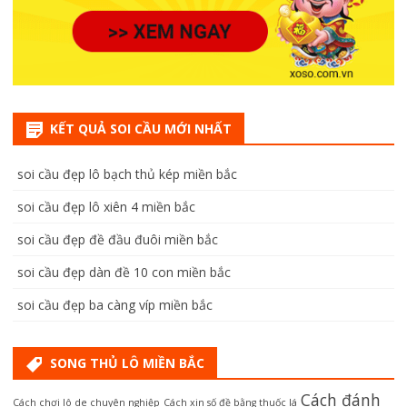
KẾT QUẢ SOI CẦU MỚI NHẤT
soi cầu đẹp lô bạch thủ kép miền bắc
soi cầu đẹp lô xiên 4 miền bắc
soi cầu đẹp đề đầu đuôi miền bắc
soi cầu đẹp dàn đề 10 con miền bắc
soi cầu đẹp ba càng víp miền bắc
SONG THỦ LÔ MIỀN BẮC
Cách đánh
Cách chơi lô de chuyên nghiệp
Cách xin số đề bằng thuốc lá