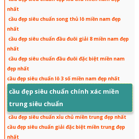
nhất
cầu đẹp siêu chuẩn song thủ lô miền nam đẹp
nhất
cầu đẹp siêu chuẩn đầu đuôi giải 8 miền nam đẹp
nhất
cầu đẹp siêu chuẩn đầu đuôi đặc biệt miền nam
đẹp nhất
cầu đẹp siêu chuẩn lô 3 số miền nam đẹp nhất
cầu đẹp siêu chuẩn chính xác miền
trung siêu chuẩn
cầu đẹp siêu chuẩn xỉu chủ miền trung đẹp nhất
cầu đẹp siêu chuẩn giải đặc biệt miền trung đẹp
nhất