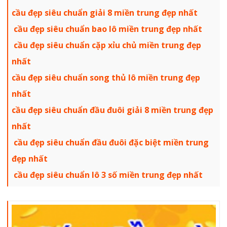
cầu đẹp siêu chuẩn giải 8 miền trung đẹp nhất
cầu đẹp siêu chuẩn bao lô miền trung đẹp nhất
cầu đẹp siêu chuẩn cặp xỉu chủ miền trung đẹp
nhất
cầu đẹp siêu chuẩn song thủ lô miền trung đẹp
nhất
cầu đẹp siêu chuẩn đầu đuôi giải 8 miền trung đẹp
nhất
cầu đẹp siêu chuẩn đầu đuôi đặc biệt miền trung
đẹp nhất
cầu đẹp siêu chuẩn lô 3 số miền trung đẹp nhất