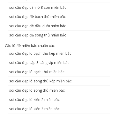
soi cầu đẹp dàn lô 8 con miền bắc
soi cầu đẹp đề bạch thủ miền bắc
soi cầu đẹp đề đầu đuôi miền bắc
soi cầu đẹp đề song thủ miền bắc
Cầu lô đề miền bắc chuẩn xác
soi cầu đẹp lô bạch thủ kép miền bắc
soi cầu đẹp cặp 3 càng víp miền bắc
soi cầu đẹp lô bạch thủ miền bắc
soi cầu đẹp lô song thủ kép miền bắc
soi cầu đẹp lô song thủ miền bắc
soi cầu đẹp lô xiên 2 miền bắc
soi cầu đẹp lô xiên 3 miền bắc