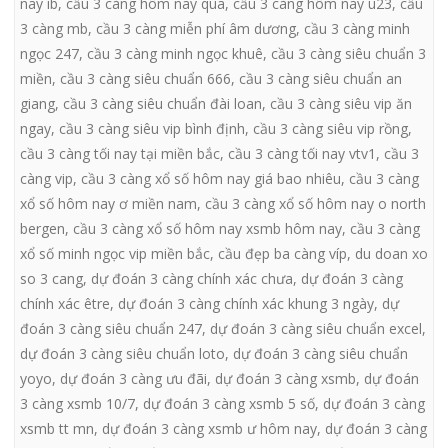
nay ib
,
cầu 3 càng hôm nay qua
,
cầu 3 càng hôm nay u23
,
cầu
3 càng mb
,
cầu 3 càng miễn phí âm dương
,
cầu 3 càng minh
ngọc 247
,
cầu 3 càng minh ngọc khuê
,
cầu 3 càng siêu chuẩn 3
miền
,
cầu 3 càng siêu chuẩn 666
,
cầu 3 càng siêu chuẩn an
giang
,
cầu 3 càng siêu chuẩn đài loan
,
cầu 3 càng siêu vip ăn
ngay
,
cầu 3 càng siêu vip bình định
,
cầu 3 càng siêu vip rồng
,
cầu 3 càng tối nay tại miền bắc
,
cầu 3 càng tối nay vtv1
,
cầu 3
càng vip
,
cầu 3 càng xổ số hôm nay giá bao nhiêu
,
cầu 3 càng
xổ số hôm nay ơ miền nam
,
cầu 3 càng xổ số hôm nay o north
bergen
,
cầu 3 càng xổ số hôm nay xsmb hôm nay
,
cầu 3 càng
xổ số minh ngọc vip miền bắc
,
cầu đẹp ba càng víp
,
du doan xo
so 3 cang
,
dự đoán 3 càng chính xác chưa
,
dự đoán 3 càng
chính xác être
,
dự đoán 3 càng chính xác khung 3 ngày
,
dự
đoán 3 càng siêu chuẩn 247
,
dự đoán 3 càng siêu chuẩn excel
,
dự đoán 3 càng siêu chuẩn loto
,
dự đoán 3 càng siêu chuẩn
yoyo
,
dự đoán 3 càng ưu đãi
,
dự đoán 3 càng xsmb
,
dự đoán
3 càng xsmb 10/7
,
dự đoán 3 càng xsmb 5 số
,
dự đoán 3 càng
xsmb tt mn
,
dự đoán 3 càng xsmb ư hôm nay
,
dự đoán 3 càng