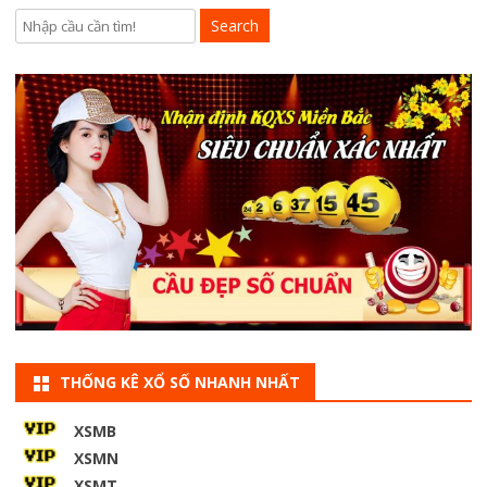
Search
THỐNG KÊ XỔ SỐ NHANH NHẤT
XSMB
XSMN
XSMT