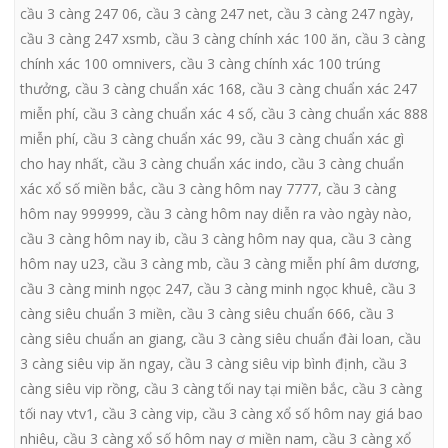
cầu 3 càng 247 06
,
cầu 3 càng 247 net
,
cầu 3 càng 247 ngày
,
cầu 3 càng 247 xsmb
,
cầu 3 càng chính xác 100 ăn
,
cầu 3 càng
chính xác 100 omnivers
,
cầu 3 càng chính xác 100 trúng
thưởng
,
cầu 3 càng chuẩn xác 168
,
cầu 3 càng chuẩn xác 247
miễn phí
,
cầu 3 càng chuẩn xác 4 số
,
cầu 3 càng chuẩn xác 888
miễn phí
,
cầu 3 càng chuẩn xác 99
,
cầu 3 càng chuẩn xác gì
cho hay nhất
,
cầu 3 càng chuẩn xác indo
,
cầu 3 càng chuẩn
xác xổ số miền bắc
,
cầu 3 càng hôm nay 7777
,
cầu 3 càng
hôm nay 999999
,
cầu 3 càng hôm nay diễn ra vào ngày nào
,
cầu 3 càng hôm nay ib
,
cầu 3 càng hôm nay qua
,
cầu 3 càng
hôm nay u23
,
cầu 3 càng mb
,
cầu 3 càng miễn phí âm dương
,
cầu 3 càng minh ngọc 247
,
cầu 3 càng minh ngọc khuê
,
cầu 3
càng siêu chuẩn 3 miền
,
cầu 3 càng siêu chuẩn 666
,
cầu 3
càng siêu chuẩn an giang
,
cầu 3 càng siêu chuẩn đài loan
,
cầu
3 càng siêu vip ăn ngay
,
cầu 3 càng siêu vip bình định
,
cầu 3
càng siêu vip rồng
,
cầu 3 càng tối nay tại miền bắc
,
cầu 3 càng
tối nay vtv1
,
cầu 3 càng vip
,
cầu 3 càng xổ số hôm nay giá bao
nhiêu
,
cầu 3 càng xổ số hôm nay ơ miền nam
,
cầu 3 càng xổ