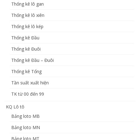
Thống kê lô gan
Thống kê lô xiên
Thống kê lô kép
Thống kê Đầu
Thống kê Đuôi
Thống kê Đầu – Đuôi
Thống kê Tổng
Tần suất xuất hiện
TK từ 00 đến 99
KQ Lô tô
Bảng loto MB
Bảng loto MN
Bảng loto MT