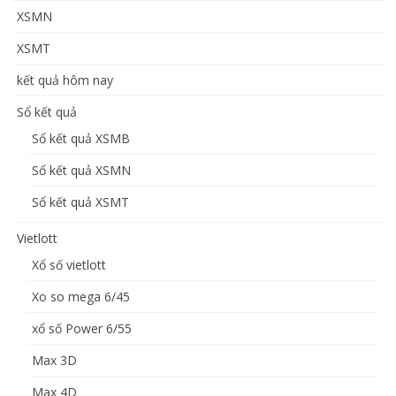
XSMN
XSMT
kết quả hôm nay
Sổ kết quả
Sổ kết quả XSMB
Sổ kết quả XSMN
Sổ kết quả XSMT
Vietlott
Xổ số vietlott
Xo so mega 6/45
xổ số Power 6/55
Max 3D
Max 4D