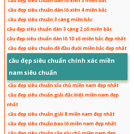
cầu đẹp siêu chuẩn dàn lô xiên 3 miền bắc
cầu đẹp siêu chuẩn dàn lô xiên 4 miền bắc
cầu đẹp siêu chuẩn 3 càng miền bắc
cầu đẹp siêu chuẩn dàn 3 càng 2 số miền bắc
cầu đẹp siêu chuẩn dàn lô 10 số miền bắc đẹp nhất
cầu đẹp siêu chuẩn đề đầu đuôi miền bắc đẹp nhất
cầu đẹp siêu chuẩn chính xác miền
nam siêu chuẩn
cầu đẹp siêu chuẩn xỉu chủ miền nam đẹp nhất
cầu đẹp siêu chuẩn giải đặc biệt miền nam đẹp
nhất
cầu đẹp siêu chuẩn giải 8 miền nam đẹp nhất
cầu đẹp siêu chuẩn bao lô miền nam đẹp nhất
cầu đẹp siêu chuẩn cặp xỉu chủ miền nam đẹp