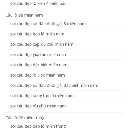
soi cầu đẹp lô xiên 4 miền bắc
Cầu lô đề miền nam
soi cầu đẹp sớ đầu đuôi giải 8 miền nam
soi cầu đẹp bao lô miền nam
soi cầu đẹp cặp xíu chủ miền nam
soi cầu đẹp giải tám miền nam
soi cầu đẹp đặc biệt miền nam
soi cầu đẹp lô 3 số miền nam
soi cầu đẹp sớ đầu đuôi giải đặc biệt miền nam
soi cầu đẹp song thủ lô miền nam
soi cầu đẹp xíu chủ miền nam
Cầu lô đề miền trung
soi cầu đẹp bao lô miền trung