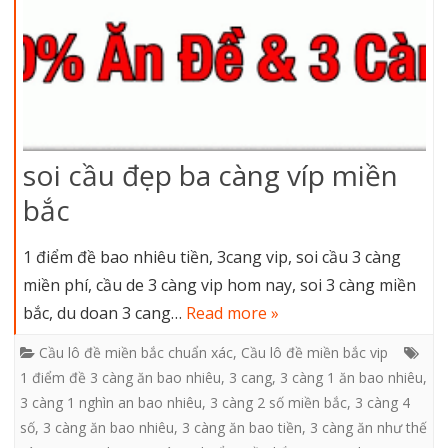
soi cầu đẹp ba càng víp miền
bắc
1 điểm đề bao nhiêu tiền, 3cang vip, soi cầu 3 càng
miền phí, cầu de 3 càng vip hom nay, soi 3 càng miền
bắc, du doan 3 cang…
Read more »
Cầu lô đề miền bắc chuẩn xác
,
Cầu lô đề miền bắc vip
1 điểm đề 3 càng ăn bao nhiêu
,
3 cang
,
3 càng 1 ăn bao nhiêu
,
3 càng 1 nghìn an bao nhiêu
,
3 càng 2 số miền bắc
,
3 càng 4
số
,
3 càng ăn bao nhiêu
,
3 càng ăn bao tiền
,
3 càng ăn như thế