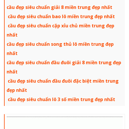
cầu đẹp siêu chuẩn giải 8 miền trung đẹp nhất
cầu đẹp siêu chuẩn bao lô miền trung đẹp nhất
cầu đẹp siêu chuẩn cặp xỉu chủ miền trung đẹp
nhất
cầu đẹp siêu chuẩn song thủ lô miền trung đẹp
nhất
cầu đẹp siêu chuẩn đầu đuôi giải 8 miền trung đẹp
nhất
cầu đẹp siêu chuẩn đầu đuôi đặc biệt miền trung
đẹp nhất
cầu đẹp siêu chuẩn lô 3 số miền trung đẹp nhất