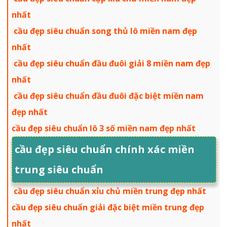
nhất
cầu đẹp siêu chuẩn song thủ lô miền nam đẹp
nhất
cầu đẹp siêu chuẩn đầu đuôi giải 8 miền nam đẹp
nhất
cầu đẹp siêu chuẩn đầu đuôi đặc biệt miền nam
đẹp nhất
cầu đẹp siêu chuẩn lô 3 số miền nam đẹp nhất
cầu đẹp siêu chuẩn chính xác miền
trung siêu chuẩn
cầu đẹp siêu chuẩn xỉu chủ miền trung đẹp nhất
cầu đẹp siêu chuẩn giải đặc biệt miền trung đẹp
nhất