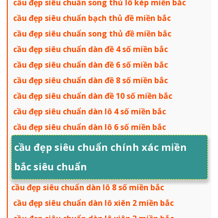
cầu đẹp siêu chuẩn song thủ lô kép miền bắc
cầu đẹp siêu chuẩn bạch thủ đề miền bắc
cầu đẹp siêu chuẩn song thủ đề miền bắc
cầu đẹp siêu chuẩn dàn đề 4 số miền bắc
cầu đẹp siêu chuẩn dàn đề 6 số miền bắc
cầu đẹp siêu chuẩn dàn đề 8 số miền bắc
cầu đẹp siêu chuẩn dàn đề 10 số miền bắc
cầu đẹp siêu chuẩn dàn lô 4 số miền bắc
cầu đẹp siêu chuẩn dàn lô 6 số miền bắc
cầu đẹp siêu chuẩn chính xác miền
bắc siêu chuẩn
cầu đẹp siêu chuẩn dàn lô 8 số miền bắc
cầu đẹp siêu chuẩn dàn lô xiên 2 miền bắc