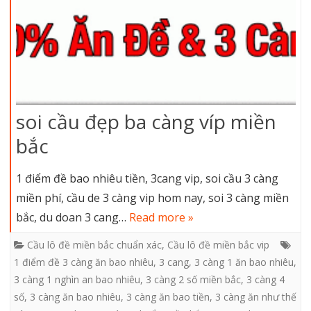
soi cầu đẹp ba càng víp miền
bắc
1 điểm đề bao nhiêu tiền, 3cang vip, soi cầu 3 càng
miền phí, cầu de 3 càng vip hom nay, soi 3 càng miền
bắc, du doan 3 cang…
Read more »
Cầu lô đề miền bắc chuẩn xác
,
Cầu lô đề miền bắc vip
1 điểm đề 3 càng ăn bao nhiêu
,
3 cang
,
3 càng 1 ăn bao nhiêu
,
3 càng 1 nghìn an bao nhiêu
,
3 càng 2 số miền bắc
,
3 càng 4
số
,
3 càng ăn bao nhiêu
,
3 càng ăn bao tiền
,
3 càng ăn như thế