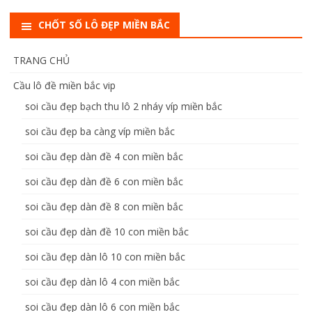
CHỐT SỐ LÔ ĐẸP MIỀN BẮC
TRANG CHỦ
Cầu lô đề miền bắc vip
soi cầu đẹp bạch thu lô 2 nháy víp miền bắc
soi cầu đẹp ba càng víp miền bắc
soi cầu đẹp dàn đề 4 con miền bắc
soi cầu đẹp dàn đề 6 con miền bắc
soi cầu đẹp dàn đề 8 con miền bắc
soi cầu đẹp dàn đề 10 con miền bắc
soi cầu đẹp dàn lô 10 con miền bắc
soi cầu đẹp dàn lô 4 con miền bắc
soi cầu đẹp dàn lô 6 con miền bắc