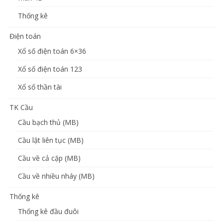
Thống kê
Điện toán
Xổ số điện toán 6×36
Xổ số điện toán 123
Xổ số thần tài
TK Cầu
Cầu bạch thủ (MB)
Cầu lật liên tục (MB)
Cầu về cả cặp (MB)
Cầu về nhiều nháy (MB)
Thống kê
Thống kê đầu đuôi