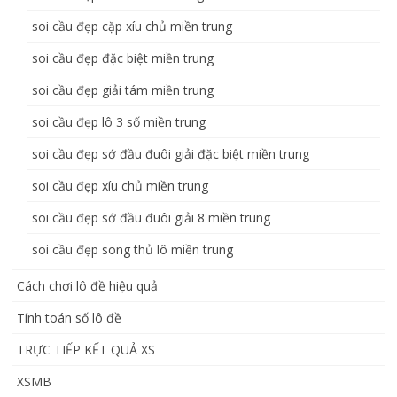
soi cầu đẹp cặp xíu chủ miền trung
soi cầu đẹp đặc biệt miền trung
soi cầu đẹp giải tám miền trung
soi cầu đẹp lô 3 số miền trung
soi cầu đẹp sớ đầu đuôi giải đặc biệt miền trung
soi cầu đẹp xíu chủ miền trung
soi cầu đẹp sớ đầu đuôi giải 8 miền trung
soi cầu đẹp song thủ lô miền trung
Cách chơi lô đề hiệu quả
Tính toán số lô đề
TRỰC TIẾP KẾT QUẢ XS
XSMB