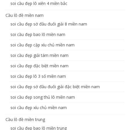
soi cầu đẹp lô xiên 4 miền bắc
Cầu lô đề miền nam
soi cầu đẹp sớ đầu đuôi giải 8 miền nam
soi cầu đẹp bao lô miền nam
soi cầu đẹp cặp xíu chủ miền nam
soi cầu đẹp giải tám miền nam
soi cầu đẹp đặc biệt miền nam
soi cầu đẹp lô 3 số miền nam
soi cầu đẹp sớ đầu đuôi giải đặc biệt miền nam
soi cầu đẹp song thủ lô miền nam
soi cầu đẹp xíu chủ miền nam
Cầu lô đề miền trung
soi cầu đẹp bao lô miền trung