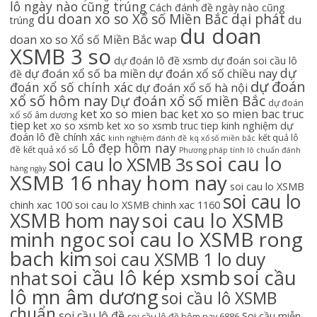
lô ngày nào cũng trúng
Cách đánh đề ngày nào cũng
du doan xo so Xổ số Miền Bắc dại phát
du
trúng
du doan
doan xo so Xổ số Miền Bắc wap
XSMB 3 so
dự đoán lô đề xsmb
dự đoán soi cầu lô
dự
dự đoán xổ số ba miền
dự đoán xổ số chiều nay
đề
dự đoán
đoán xổ số chính xác
dự đoán xổ số hà nội
xổ số hôm nay
Dự đoán xổ số miền Bắc
dự đoán
ket xo so mien bac
ket xo so mien bac truc
xổ số âm dương
tiep
ket xo so xsmb
ket xo so xsmb truc tiep
kinh nghiệm dự
đoán lô đề chính xác
kết quả lô
kinh nghiệm đánh đề
kq xổ số miền bắc
Lô đẹp hôm nay
đề
kết quả xổ số
Phương pháp tính lô chuẩn đánh
soi cau lo
soi cau lo XSMB 3s
hàng ngày
XSMB 16 nhay hom nay
soi cau lo XSMB
soi cau lo
chinh xac 100
soi cau lo XSMB chinh xac 1160
soi cau lo XSMB
XSMB hom nay
soi cau lo XSMB rong
minh ngoc
bach kim
soi cau XSMB 1 lo duy
soi cầu lô kép xsmb
soi cầu
nhat
lô mn âm dương
soi cầu lô XSMB
chuẩn
soi cầu lô đề
Soi cầu miễn
soi cầu lô đề hôm nay 6886