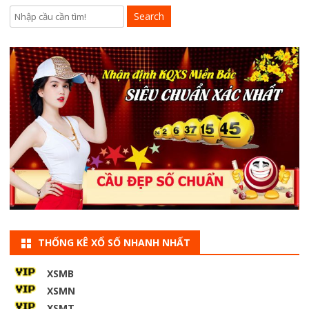
Search
THỐNG KÊ XỔ SỐ NHANH NHẤT
XSMB
XSMN
XSMT