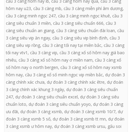
cầu 3 càng hôm nay ib
,
cầu 3 càng hôm nay qua
,
cầu 3 càng
hôm nay u23
,
cầu 3 càng mb
,
cầu 3 càng miễn phí âm dương
,
cầu 3 càng minh ngọc 247
,
cầu 3 càng minh ngọc khuê
,
cầu 3
càng siêu chuẩn 3 miền
,
cầu 3 càng siêu chuẩn 666
,
cầu 3
càng siêu chuẩn an giang
,
cầu 3 càng siêu chuẩn đài loan
,
cầu
3 càng siêu vip ăn ngay
,
cầu 3 càng siêu vip bình định
,
cầu 3
càng siêu vip rồng
,
cầu 3 càng tối nay tại miền bắc
,
cầu 3 càng
tối nay vtv1
,
cầu 3 càng vip
,
cầu 3 càng xổ số hôm nay giá bao
nhiêu
,
cầu 3 càng xổ số hôm nay ơ miền nam
,
cầu 3 càng xổ
số hôm nay o north bergen
,
cầu 3 càng xổ số hôm nay xsmb
hôm nay
,
cầu 3 càng xổ số minh ngọc vip miền bắc
,
dự đoán 3
càng chính xác chưa
,
dự đoán 3 càng chính xác être
,
dự đoán
3 càng chính xác khung 3 ngày
,
dự đoán 3 càng siêu chuẩn
247
,
dự đoán 3 càng siêu chuẩn excel
,
dự đoán 3 càng siêu
chuẩn loto
,
dự đoán 3 càng siêu chuẩn yoyo
,
dự đoán 3 càng
ưu đãi
,
dự đoán 3 càng xsmb
,
dự đoán 3 càng xsmb 10/7
,
dự
đoán 3 càng xsmb 5 số
,
dự đoán 3 càng xsmb tt mn
,
dự đoán
3 càng xsmb ư hôm nay
,
dự đoán 3 càng xsmb ursu
,
gấu soi