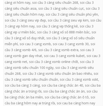
càng ơi hôm nay
,
soi cầu 3 càng siêu chuẩn 268
,
soi cầu 3
càng siêu chuẩn asia
,
soi cầu 3 càng siêu chuẩn cực
,
soi cầu 3
càng siêu chuẩn hôm nay
,
soi cầu 3 càng siêu chuẩn phú yên
,
soi cầu 3 càng sieu vip đẹp
,
soi cầu 3 càng sieu vip kim
,
soi cầu
3 càng vip hôm nay
,
soi cầu 3 càng vip thống kê
,
soi cầu 3
càng vip ư miền bắc
,
soi cầu 3 càng xổ số 888 miền bắc
,
soi
cầu 3 càng xổ số duy nhất
,
soi cầu 3 càng xổ số siêu chuẩn
miễn phí
,
soi cau 3 cang xsmb
,
soi cau 3 cang xsmb 30
,
soi
cầu 3 càng xsmb 4/6
,
soi cầu 3 càng xsmb extra
,
soi cau 3
cang xsmb gan day nhat
,
soi cau 3 cang xsmb kubet
,
soi cau 3
cang xsmb net
,
soi cầu 3 càng xsmb online chốt
,
soi cầu 3
càng xsmb siêu chuẩn 100 ngày
,
soi cầu 3 càng xsmb siêu
chuẩn 268
,
soi cầu 3 càng xsmb siêu chuẩn ăn bao nhiêu
,
soi
cầu 3 càng xsmb siêu chuẩn chuẩn
,
soi cầu 3 càng xsmb xskt
,
soi cầu ba càng 3 càng
,
soi cầu ba càng chắc ăn 40
,
soi cầu ba
càng chắc ăn a trúng rồi
,
soi cầu ba càng chắc ăn ăn
,
soi cầu
ba càng chắc ăn ba miền
,
soi cầu ba càng chắc ăn ô tô
,
soi
cầu ba càng hôm nay ai trúng rồi
,
soi cau ba càng hom nay