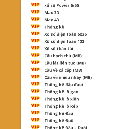
SOI CẦU ĐẸP ĐỀ BẠCH THỦ
xổ số Power 6/55
MIỀN BẮC
Max 3D
Max 4D
SOI CẦU ĐẸP ĐỀ ĐẦU ĐUÔI
Thống kê
MIỀN BẮC
Xổ số điện toán 6x36
SOI CẦU ĐẸP ĐỀ SONG THỦ
Xổ số điện toán 123
MIỀN BẮC
Xổ số thần tài
Cầu bạch thủ (MB)
Cầu lật liên tục (MB)
Cầu về cả cặp (MB)
Cầu về nhiều nháy (MB)
Thống kê đầu đuôi
Thống kê lô gan
Thống kê lô xiên
Thống kê lô kép
Thống kê Đầu
Thống kê Đuôi
Thống kê Đầu – Đuôi