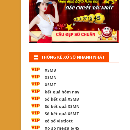
SOI CẦU ĐẸP DÀN ĐỀ 6 CON
MAX 3D
MIỀN BẮC
MAX 4D
SOI CẦU ĐẸP DÀN ĐỀ 8 CON
MIỀN BẮC
THỐNG KÊ
SOI CẦU ĐẸP DÀN ĐỀ 10 CO
MIỀN BẮC
THỐNG KÊ XỔ SỐ NHANH NHẤT
SOI CẦU ĐẸP DÀN LÔ 10 C
MIỀN BẮC
XSMB
SOI CẦU ĐẸP DÀN LÔ 4 CO
XSMN
MIỀN BẮC
XSMT
kết quả hôm nay
SOI CẦU ĐẸP DÀN LÔ 6 CO
Sổ kết quả XSMB
MIỀN BẮC
Sổ kết quả XSMN
Sổ kết quả XSMT
SOI CẦU ĐẸP DÀN LÔ 8 CO
xổ số vietlott
MIỀN BẮC
Xo so mega 6/45