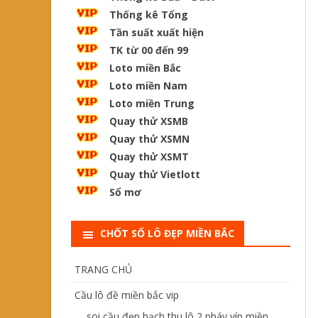
Thống kê Tổng
Tần suất xuất hiện
TK từ 00 đến 99
Loto miền Bắc
Loto miền Nam
Loto miền Trung
Quay thử XSMB
Quay thử XSMN
Quay thử XSMT
Quay thử Vietlott
Sổ mơ
CHỐT SỐ LÔ ĐẸP MIỀN BẮC
TRANG CHỦ
Cầu lô đề miền bắc vip
soi cầu đẹp bạch thu lô 2 nháy víp miền