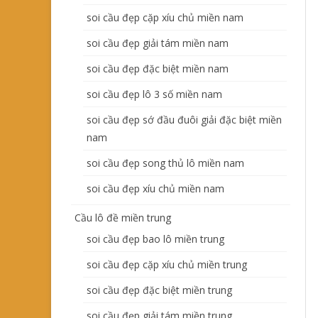
soi cầu đẹp cặp xíu chủ miền nam
soi cầu đẹp giải tám miền nam
soi cầu đẹp đặc biệt miền nam
soi cầu đẹp lô 3 số miền nam
soi cầu đẹp sớ đầu đuôi giải đặc biệt miền
nam
soi cầu đẹp song thủ lô miền nam
soi cầu đẹp xíu chủ miền nam
Cầu lô đề miền trung
soi cầu đẹp bao lô miền trung
soi cầu đẹp cặp xíu chủ miền trung
soi cầu đẹp đặc biệt miền trung
soi cầu đẹp giải tám miền trung