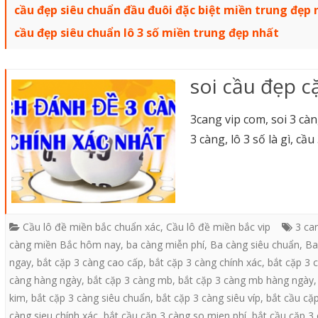
cầu đẹp siêu chuẩn đầu đuôi đặc biệt miền trung đẹp 
cầu đẹp siêu chuẩn lô 3 số miền trung đẹp nhất
soi cầu đẹp c
3cang vip com, soi 3 cà
3 càng, lô 3 số là gì, c
Cầu lô đề miền bắc chuẩn xác
,
Cầu lô đề miền bắc vip
3 ca
càng miền Bắc hôm nay
,
ba càng miễn phí
,
Ba càng siêu chuẩn
,
Ba
ngay
,
bắt cặp 3 càng cao cấp
,
bắt cặp 3 càng chính xác
,
bắt cặp 3 
càng hàng ngày
,
bắt cặp 3 càng mb
,
bắt cặp 3 càng mb hàng ngày
kim
,
bắt cặp 3 càng siêu chuẩn
,
bắt cặp 3 càng siêu víp
,
bắt cầu cặ
càng sieu chính xác
,
bắt cầu cặp 3 càng so mien phí
,
bắt cầu cặp 3 