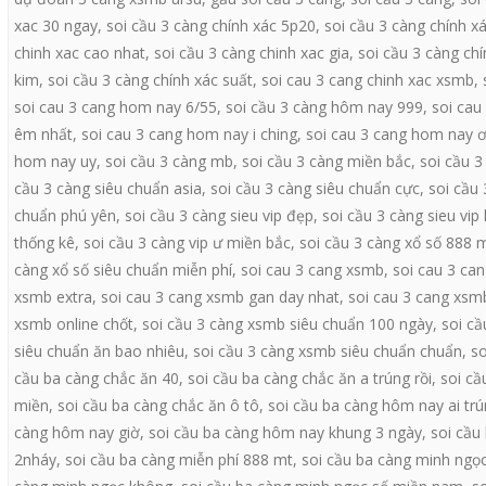
xac 30 ngay
,
soi cầu 3 càng chính xác 5p20
,
soi cầu 3 càng chính xá
chinh xac cao nhat
,
soi cầu 3 càng chinh xac gia
,
soi cầu 3 càng ch
kim
,
soi cầu 3 càng chính xác suất
,
soi cau 3 cang chinh xac xsmb
,
soi cau 3 cang hom nay 6/55
,
soi cầu 3 càng hôm nay 999
,
soi cau
êm nhất
,
soi cau 3 cang hom nay i ching
,
soi cau 3 cang hom nay 
hom nay uy
,
soi cầu 3 càng mb
,
soi cầu 3 càng miền bắc
,
soi cầu 3
cầu 3 càng siêu chuẩn asia
,
soi cầu 3 càng siêu chuẩn cực
,
soi cầu
chuẩn phú yên
,
soi cầu 3 càng sieu vip đẹp
,
soi cầu 3 càng sieu vip
thống kê
,
soi cầu 3 càng vip ư miền bắc
,
soi cầu 3 càng xổ số 888 
càng xổ số siêu chuẩn miễn phí
,
soi cau 3 cang xsmb
,
soi cau 3 ca
xsmb extra
,
soi cau 3 cang xsmb gan day nhat
,
soi cau 3 cang xsm
xsmb online chốt
,
soi cầu 3 càng xsmb siêu chuẩn 100 ngày
,
soi cầ
siêu chuẩn ăn bao nhiêu
,
soi cầu 3 càng xsmb siêu chuẩn chuẩn
,
so
cầu ba càng chắc ăn 40
,
soi cầu ba càng chắc ăn a trúng rồi
,
soi cầ
miền
,
soi cầu ba càng chắc ăn ô tô
,
soi cầu ba càng hôm nay ai trú
càng hôm nay giờ
,
soi cầu ba càng hôm nay khung 3 ngày
,
soi cầu
2nháy
,
soi cầu ba càng miễn phí 888 mt
,
soi cầu ba càng minh ngọ