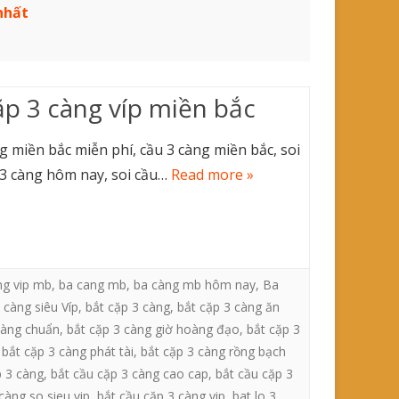
nhất
ặp 3 càng víp miền bắc
ng miền bắc miễn phí, cầu 3 càng miền bắc, soi
ầu 3 càng hôm nay, soi cầu…
Read more »
ng vip mb
,
ba cang mb
,
ba càng mb hôm nay
,
Ba
 càng siêu Víp
,
bắt cặp 3 càng
,
bắt cặp 3 càng ăn
càng chuẩn
,
bắt cặp 3 càng giờ hoàng đạo
,
bắt cặp 3
,
bắt cặp 3 càng phát tài
,
bắt cặp 3 càng rồng bạch
p 3 càng
,
bắt cầu cặp 3 càng cao cap
,
bắt cầu cặp 3
càng so sieu vip
,
bắt cầu cặp 3 càng vip
,
bat lo 3