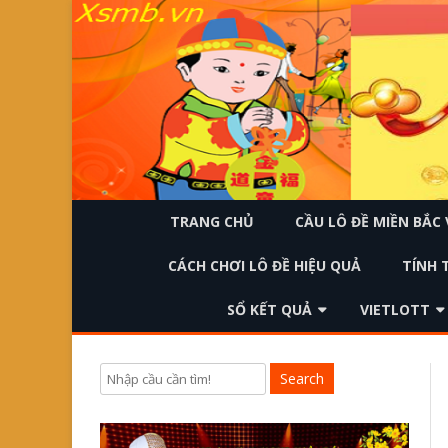
TRANG CHỦ
CẦU LÔ ĐỀ MIỀN BẮC 
CÁCH CHƠI LÔ ĐỀ HIỆU QUẢ
SOI CẦU ĐẸP BẠCH THU LÔ
TÍNH 
NHÁY VÍP MIỀN BẮC
SỔ KẾT QUẢ
VIETLOTT
SOI CẦU ĐẸP BA CÀNG VÍP 
SỔ KẾT QUẢ XSMB
BẮC
XỔ SỐ VIETLOT
Search
SỔ KẾT QUẢ XSMN
SOI CẦU ĐẸP DÀN ĐỀ 4 CON
XO SO MEGA 6/
MIỀN BẮC
SỔ KẾT QUẢ XSMT
XỔ SỐ POWER 6