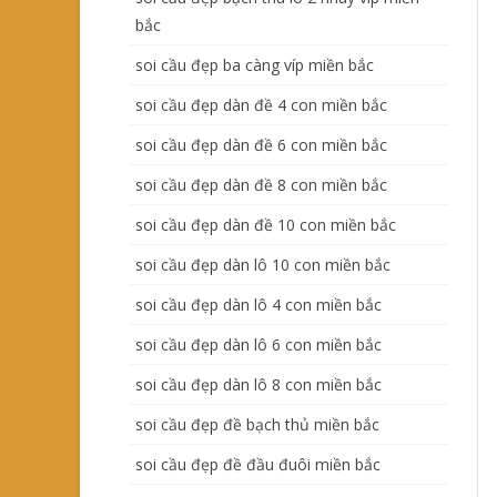
bắc
soi cầu đẹp ba càng víp miền bắc
soi cầu đẹp dàn đề 4 con miền bắc
soi cầu đẹp dàn đề 6 con miền bắc
soi cầu đẹp dàn đề 8 con miền bắc
soi cầu đẹp dàn đề 10 con miền bắc
soi cầu đẹp dàn lô 10 con miền bắc
soi cầu đẹp dàn lô 4 con miền bắc
soi cầu đẹp dàn lô 6 con miền bắc
soi cầu đẹp dàn lô 8 con miền bắc
soi cầu đẹp đề bạch thủ miền bắc
soi cầu đẹp đề đầu đuôi miền bắc