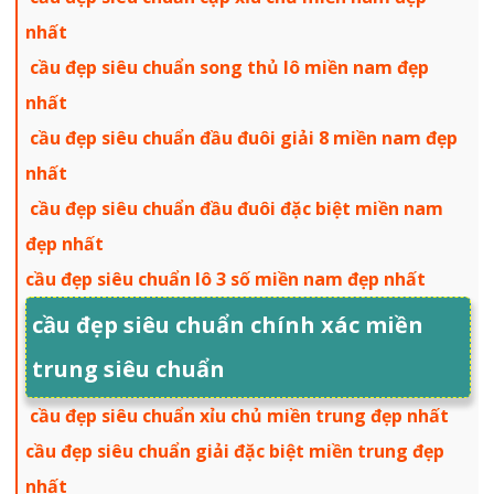
nhất
cầu đẹp siêu chuẩn song thủ lô miền nam đẹp
nhất
cầu đẹp siêu chuẩn đầu đuôi giải 8 miền nam đẹp
nhất
cầu đẹp siêu chuẩn đầu đuôi đặc biệt miền nam
đẹp nhất
cầu đẹp siêu chuẩn lô 3 số miền nam đẹp nhất
cầu đẹp siêu chuẩn chính xác miền
trung siêu chuẩn
cầu đẹp siêu chuẩn xỉu chủ miền trung đẹp nhất
cầu đẹp siêu chuẩn giải đặc biệt miền trung đẹp
nhất