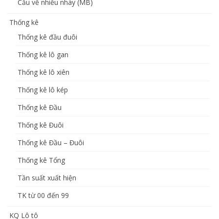
Cầu về nhiều nháy (MB)
Thống kê
Thống kê đầu đuôi
Thống kê lô gan
Thống kê lô xiên
Thống kê lô kép
Thống kê Đầu
Thống kê Đuôi
Thống kê Đầu – Đuôi
Thống kê Tổng
Tần suất xuất hiện
TK từ 00 đến 99
KQ Lô tô