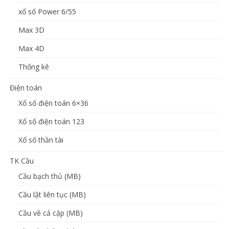
xổ số Power 6/55
Max 3D
Max 4D
Thống kê
Điện toán
Xổ số điện toán 6×36
Xổ số điện toán 123
Xổ số thần tài
TK Cầu
Cầu bạch thủ (MB)
Cầu lật liên tục (MB)
Cầu về cả cặp (MB)