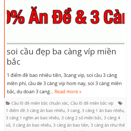
soi cầu đẹp ba càng víp miền
bắc
1 điểm đề bao nhiêu tiền, 3cang vip, soi cầu 3 càng
miền phí, cầu de 3 càng vip hom nay, soi 3 càng miền
bắc, du doan 3 cang…
Read more »
Cầu lô đề miền bắc chuẩn xác
,
Cầu lô đề miền bắc vip
1 điểm đề 3 càng ăn bao nhiêu
,
3 cang
,
3 càng 1 ăn bao nhiêu
,
3 càng 1 nghìn an bao nhiêu
,
3 càng 2 số miền bắc
,
3 càng 4
số
,
3 càng ăn bao nhiêu
,
3 càng ăn bao tiền
,
3 càng ăn như thế