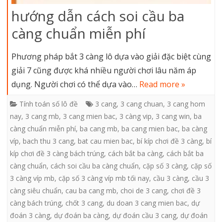
hướng dẫn cách soi cầu ba
càng chuẩn miễn phí
Phương pháp bắt 3 càng lô dựa vào giải đặc biệt cùng
giải 7 cũng được khá nhiều người chơi lâu năm áp
dụng. Người chơi có thể dựa vào…
Read more »
Tính toán số lô đề
3 cang
,
3 cang chuan
,
3 cang hom
nay
,
3 cang mb
,
3 cang mien bac
,
3 càng vip
,
3 cang win
,
ba
càng chuẩn miễn phí
,
ba cang mb
,
ba cang mien bac
,
ba càng
víp
,
bach thu 3 cang
,
bat cau mien bac
,
bí kíp chơi đề 3 càng
,
bí
kíp chơi đề 3 càng bách trúng
,
cách bắt ba càng
,
cách bắt ba
càng chuẩn
,
cách soi cầu ba càng chuẩn
,
cặp số 3 càng
,
cặp số
3 càng víp mb
,
cặp số 3 càng víp mb tối nay
,
cầu 3 càng
,
cầu 3
càng siêu chuẩn
,
cau ba cang mb
,
choi de 3 cang
,
chơi đề 3
càng bách trúng
,
chốt 3 cang
,
du doan 3 cang mien bac
,
dự
đoán 3 càng
,
dự đoán ba càng
,
dự đoán cầu 3 cang
,
dự đoán