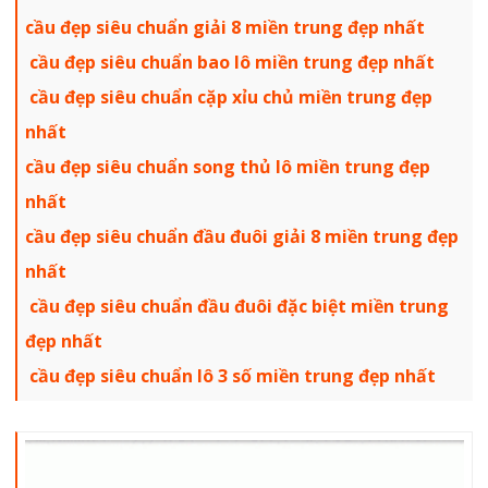
cầu đẹp siêu chuẩn giải 8 miền trung đẹp nhất
cầu đẹp siêu chuẩn bao lô miền trung đẹp nhất
cầu đẹp siêu chuẩn cặp xỉu chủ miền trung đẹp
nhất
cầu đẹp siêu chuẩn song thủ lô miền trung đẹp
nhất
cầu đẹp siêu chuẩn đầu đuôi giải 8 miền trung đẹp
nhất
cầu đẹp siêu chuẩn đầu đuôi đặc biệt miền trung
đẹp nhất
cầu đẹp siêu chuẩn lô 3 số miền trung đẹp nhất