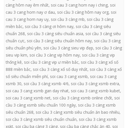
càng hôm nay êm nhất
,
soi cau 3 cang hom nay i ching
,
soi
cau 3 cang hom nay ơ dau
,
soi cầu 3 càng hôm nay org
,
soi
cau 3 cang hom nay uy
,
soi cầu 3 càng mb
,
soi cầu 3 càng
miền bắc
,
soi cầu 3 càng ơi hôm nay
,
soi cầu 3 càng siêu
chuẩn 268
,
soi cầu 3 càng siêu chuẩn asia
,
soi cầu 3 càng siêu
chuẩn cực
,
soi cầu 3 càng siêu chuẩn hôm nay
,
soi cầu 3 càng
siêu chuẩn phú yên
,
soi cầu 3 càng sieu vip đẹp
,
soi cầu 3 càng
sieu vip kim
,
soi cầu 3 càng vip hôm nay
,
soi cầu 3 càng vip
thống kê
,
soi cầu 3 càng vip ư miền bắc
,
soi cầu 3 càng xổ số
888 miền bắc
,
soi cầu 3 càng xổ số duy nhất
,
soi cầu 3 càng xổ
số siêu chuẩn miễn phí
,
soi cau 3 cang xsmb
,
soi cau 3 cang
xsmb 30
,
soi cầu 3 càng xsmb 4/6
,
soi cầu 3 càng xsmb extra
,
soi cau 3 cang xsmb gan day nhat
,
soi cau 3 cang xsmb kubet
,
soi cau 3 cang xsmb net
,
soi cầu 3 càng xsmb online chốt
,
soi
cầu 3 càng xsmb siêu chuẩn 100 ngày
,
soi cầu 3 càng xsmb
siêu chuẩn 268
,
soi cầu 3 càng xsmb siêu chuẩn ăn bao nhiêu
,
soi cầu 3 càng xsmb siêu chuẩn chuẩn
,
soi cầu 3 càng xsmb
xskt
,
soi cầu ba càng 3 càng
,
soi cầu ba càng chắc ăn 40
,
soi