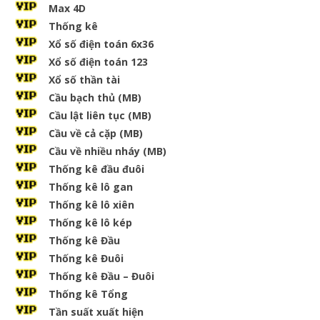
Max 4D
Thống kê
Xổ số điện toán 6x36
Xổ số điện toán 123
Xổ số thần tài
Cầu bạch thủ (MB)
Cầu lật liên tục (MB)
Cầu về cả cặp (MB)
Cầu về nhiều nháy (MB)
Thống kê đầu đuôi
Thống kê lô gan
Thống kê lô xiên
Thống kê lô kép
Thống kê Đầu
Thống kê Đuôi
Thống kê Đầu – Đuôi
Thống kê Tổng
Tần suất xuất hiện