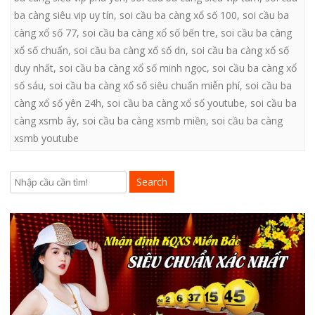
ba càng siêu vip uy tín
,
soi cầu ba càng xổ số 100
,
soi cầu ba
càng xổ số 77
,
soi cầu ba càng xổ số bến tre
,
soi cầu ba càng
xổ số chuẩn
,
soi cầu ba càng xổ số dn
,
soi cầu ba càng xổ số
duy nhất
,
soi cầu ba càng xổ số minh ngọc
,
soi cầu ba càng xổ
số sáu
,
soi cầu ba càng xổ số siêu chuẩn miễn phí
,
soi cầu ba
càng xổ số yên 24h
,
soi cầu ba càng xổ số youtube
,
soi cầu ba
càng xsmb ây
,
soi cầu ba càng xsmb miền
,
soi cầu ba càng
xsmb youtube
Search