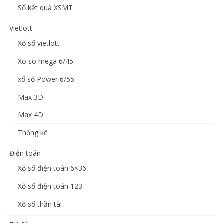
Sổ kết quả XSMT
Vietlott
Xổ số vietlott
Xo so mega 6/45
xổ số Power 6/55
Max 3D
Max 4D
Thống kê
Điện toán
Xổ số điện toán 6×36
Xổ số điện toán 123
Xổ số thần tài