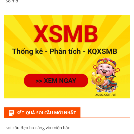
Sổ mơ
KẾT QUẢ SOI CẦU MỚI NHẤT
soi cầu đẹp ba càng víp miền bắc