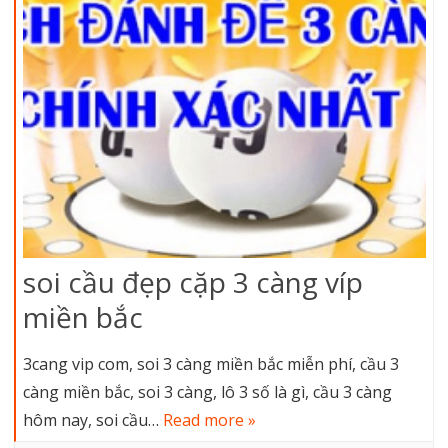
soi cầu đẹp cặp 3 càng víp
miền bắc
3cang vip com, soi 3 càng miền bắc miễn phí, cầu 3
càng miền bắc, soi 3 càng, lô 3 số là gì, cầu 3 càng
hôm nay, soi cầu…
Read more »