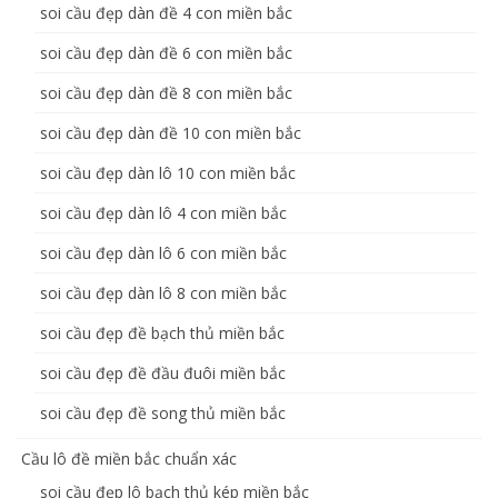
soi cầu đẹp dàn đề 4 con miền bắc
soi cầu đẹp dàn đề 6 con miền bắc
soi cầu đẹp dàn đề 8 con miền bắc
soi cầu đẹp dàn đề 10 con miền bắc
soi cầu đẹp dàn lô 10 con miền bắc
soi cầu đẹp dàn lô 4 con miền bắc
soi cầu đẹp dàn lô 6 con miền bắc
soi cầu đẹp dàn lô 8 con miền bắc
soi cầu đẹp đề bạch thủ miền bắc
soi cầu đẹp đề đầu đuôi miền bắc
soi cầu đẹp đề song thủ miền bắc
Cầu lô đề miền bắc chuẩn xác
soi cầu đẹp lô bạch thủ kép miền bắc