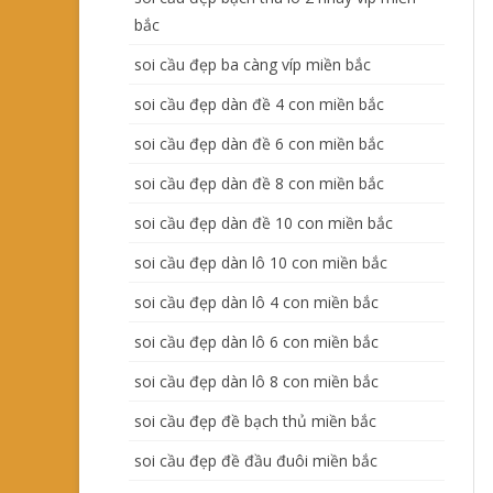
bắc
soi cầu đẹp ba càng víp miền bắc
soi cầu đẹp dàn đề 4 con miền bắc
soi cầu đẹp dàn đề 6 con miền bắc
soi cầu đẹp dàn đề 8 con miền bắc
soi cầu đẹp dàn đề 10 con miền bắc
soi cầu đẹp dàn lô 10 con miền bắc
soi cầu đẹp dàn lô 4 con miền bắc
soi cầu đẹp dàn lô 6 con miền bắc
soi cầu đẹp dàn lô 8 con miền bắc
soi cầu đẹp đề bạch thủ miền bắc
soi cầu đẹp đề đầu đuôi miền bắc