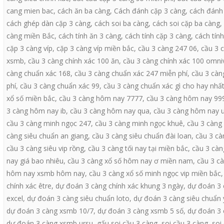
cang mien bac
,
cách ăn ba càng
,
Cách đánh cặp 3 càng
,
cách đánh 
cách ghép dàn cặp 3 càng
,
cách soi ba càng
,
cách soi cặp ba càng
,
càng miền Bắc
,
cách tính ăn 3 càng
,
cách tính cặp 3 càng
,
cách tín
cặp 3 càng víp
,
cặp 3 càng víp miền bắc
,
cầu 3 càng 247 06
,
cầu 3 
xsmb
,
cầu 3 càng chính xác 100 ăn
,
cầu 3 càng chính xác 100 omni
càng chuẩn xác 168
,
cầu 3 càng chuẩn xác 247 miễn phí
,
cầu 3 càn
phí
,
cầu 3 càng chuẩn xác 99
,
cầu 3 càng chuẩn xác gì cho hay nhấ
xổ số miền bắc
,
cầu 3 càng hôm nay 7777
,
cầu 3 càng hôm nay 99
3 càng hôm nay ib
,
cầu 3 càng hôm nay qua
,
cầu 3 càng hôm nay 
cầu 3 càng minh ngọc 247
,
cầu 3 càng minh ngọc khuê
,
cầu 3 càng
càng siêu chuẩn an giang
,
cầu 3 càng siêu chuẩn đài loan
,
cầu 3 cà
cầu 3 càng siêu vip rồng
,
cầu 3 càng tối nay tại miền bắc
,
cầu 3 càng
nay giá bao nhiêu
,
cầu 3 càng xổ số hôm nay ơ miền nam
,
cầu 3 c
hôm nay xsmb hôm nay
,
cầu 3 càng xổ số minh ngọc vip miền bắc
chính xác être
,
dự đoán 3 càng chính xác khung 3 ngày
,
dự đoán 3 
excel
,
dự đoán 3 càng siêu chuẩn loto
,
dự đoán 3 càng siêu chuẩn
dự đoán 3 càng xsmb 10/7
,
dự đoán 3 càng xsmb 5 số
,
dự đoán 3 
dự đoán 3 càng xsmb ursu
,
gấu soi cầu 3 càng
,
soi cầu 3 càng
,
soi