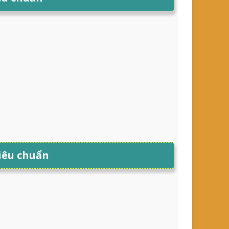
iêu chuẩn