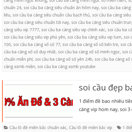
càng minh ngọc không
,
soi cầu ba càng minh ngọc số miền nam
,
s
chuẩn 24
,
soi cầu ba càng siêu chuẩn ăn hôm nay
,
soi cầu ba càng
liêu
,
soi cầu ba càng siêu chuẩn cầu bạch thủ
,
soi cầu ba càng siê
soi cầu ba càng siêu chuẩn tối nay
,
soi cầu ba càng siêu chuẩn tru
càng siêu vip 7777
,
soi cầu ba càng siêu vip chính xác
,
soi cầu ba c
soi cầu ba càng siêu vip phú yên
,
soi cầu ba càng siêu vip tum
,
soi 
100
,
soi cầu ba càng xổ số 77
,
soi cầu ba càng xổ số bến tre
,
soi c
cầu ba càng xổ số duy nhất
,
soi cầu ba càng xổ số minh ngọc
,
soi c
chuẩn miễn phí
,
soi cầu ba càng xổ số yên 24h
,
soi cầu ba càng xổ
càng xsmb miền
,
soi cầu ba càng xsmb youtube
soi cầu đẹp b
1 điểm đề bao nhiêu tiền
càng vip hom nay, soi 
Cầu lô đề miền bắc chuẩn xác
,
Cầu lô đề miền bắc vip
1 đi