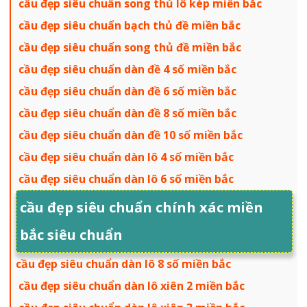
cầu đẹp siêu chuẩn song thủ lô kép miền bắc
cầu đẹp siêu chuẩn bạch thủ đề miền bắc
cầu đẹp siêu chuẩn song thủ đề miền bắc
cầu đẹp siêu chuẩn dàn đề 4 số miền bắc
cầu đẹp siêu chuẩn dàn đề 6 số miền bắc
cầu đẹp siêu chuẩn dàn đề 8 số miền bắc
cầu đẹp siêu chuẩn dàn đề 10 số miền bắc
cầu đẹp siêu chuẩn dàn lô 4 số miền bắc
cầu đẹp siêu chuẩn dàn lô 6 số miền bắc
cầu đẹp siêu chuẩn chính xác miền
bắc siêu chuẩn
cầu đẹp siêu chuẩn dàn lô 8 số miền bắc
cầu đẹp siêu chuẩn dàn lô xiên 2 miền bắc