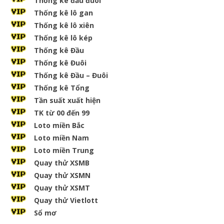
Thống kê đầu đuôi
Thống kê lô gan
Thống kê lô xiên
Thống kê lô kép
Thống kê Đầu
Thống kê Đuôi
Thống kê Đầu – Đuôi
Thống kê Tổng
Tần suất xuất hiện
TK từ 00 đến 99
Loto miền Bắc
Loto miền Nam
Loto miền Trung
Quay thử XSMB
Quay thử XSMN
Quay thử XSMT
Quay thử Vietlott
Sổ mơ