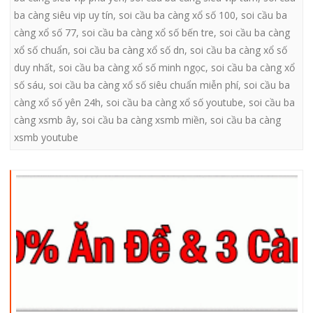
ba càng siêu vip uy tín
,
soi cầu ba càng xổ số 100
,
soi cầu ba
càng xổ số 77
,
soi cầu ba càng xổ số bến tre
,
soi cầu ba càng
xổ số chuẩn
,
soi cầu ba càng xổ số dn
,
soi cầu ba càng xổ số
duy nhất
,
soi cầu ba càng xổ số minh ngọc
,
soi cầu ba càng xổ
số sáu
,
soi cầu ba càng xổ số siêu chuẩn miễn phí
,
soi cầu ba
càng xổ số yên 24h
,
soi cầu ba càng xổ số youtube
,
soi cầu ba
càng xsmb ây
,
soi cầu ba càng xsmb miền
,
soi cầu ba càng
xsmb youtube