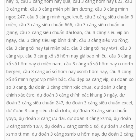
nay ib
,
cầu 3 càng hôm nay qua
,
cầu 3 càng hôm nay u23
,
cầu
3 càng mb
,
cầu 3 càng miễn phí âm dương
,
cầu 3 càng minh
ngọc 247
,
cầu 3 càng minh ngọc khuê
,
cầu 3 càng siêu chuẩn 3
miền
,
cầu 3 càng siêu chuẩn 666
,
cầu 3 càng siêu chuẩn an
giang
,
cầu 3 càng siêu chuẩn đài loan
,
cầu 3 càng siêu vip ăn
ngay
,
cầu 3 càng siêu vip bình định
,
cầu 3 càng siêu vip rồng
,
cầu 3 càng tối nay tại miền bắc
,
cầu 3 càng tối nay vtv1
,
cầu 3
càng vip
,
cầu 3 càng xổ số hôm nay giá bao nhiêu
,
cầu 3 càng
xổ số hôm nay ơ miền nam
,
cầu 3 càng xổ số hôm nay o north
bergen
,
cầu 3 càng xổ số hôm nay xsmb hôm nay
,
cầu 3 càng
xổ số minh ngọc vip miền bắc
,
cầu đẹp ba càng víp
,
du doan xo
so 3 cang
,
dự đoán 3 càng chính xác chưa
,
dự đoán 3 càng
chính xác être
,
dự đoán 3 càng chính xác khung 3 ngày
,
dự
đoán 3 càng siêu chuẩn 247
,
dự đoán 3 càng siêu chuẩn excel
,
dự đoán 3 càng siêu chuẩn loto
,
dự đoán 3 càng siêu chuẩn
yoyo
,
dự đoán 3 càng ưu đãi
,
dự đoán 3 càng xsmb
,
dự đoán
3 càng xsmb 10/7
,
dự đoán 3 càng xsmb 5 số
,
dự đoán 3 càng
xsmb tt mn
,
dự đoán 3 càng xsmb ư hôm nay
,
dự đoán 3 càng