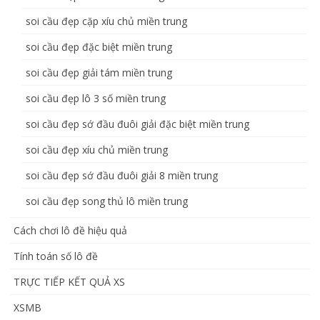
soi cầu đẹp cặp xíu chủ miền trung
soi cầu đẹp đặc biệt miền trung
soi cầu đẹp giải tám miền trung
soi cầu đẹp lô 3 số miền trung
soi cầu đẹp sớ đầu đuôi giải đặc biệt miền trung
soi cầu đẹp xíu chủ miền trung
soi cầu đẹp sớ đầu đuôi giải 8 miền trung
soi cầu đẹp song thủ lô miền trung
Cách chơi lô đề hiệu quả
Tính toán số lô đề
TRỰC TIẾP KẾT QUẢ XS
XSMB