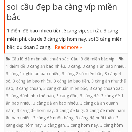
soi cầu đẹp ba càng víp miền
bắc
1 điểm đề bao nhiêu tiền, 3cang vip, soi cầu 3 càng
miền phí, cầu de 3 càng vip hom nay, soi 3 càng miền
bắc, du doan 3 cang…
Read more »
Cầu lô đề miền bắc chuẩn xác
,
Cầu lô đề miền bắc vip
1 điểm đề 3 càng ăn bao nhiêu
,
3 cang
,
3 càng 1 ăn bao nhiêu
,
3 càng 1 nghìn an bao nhiêu
,
3 càng 2 số miền bắc
,
3 càng 4
số
,
3 càng ăn bao nhiêu
,
3 càng ăn bao tiền
,
3 càng ăn như thế
nào
,
3 cang chuan
,
3 càng chuẩn miền bắc
,
3 cang chuan xac
,
3 càng đánh như thế nào
,
3 càng đầu
,
3 càng đề
,
3 càng đề 1
ăn bao nhiêu
,
3 càng đề an bao nhiêu
,
3 càng đề ăn quanh
năm
,
3 càng đề hôm nay
,
3 càng đề là gì
,
3 càng đề miền nam
ăn bao nhiêu
,
3 càng đề nuôi tháng
,
3 càng đề nuôi tuần
,
3
càng đẹp hôm nay
,
3 càng gan
,
3 cang hom nay
,
3 càng hôm