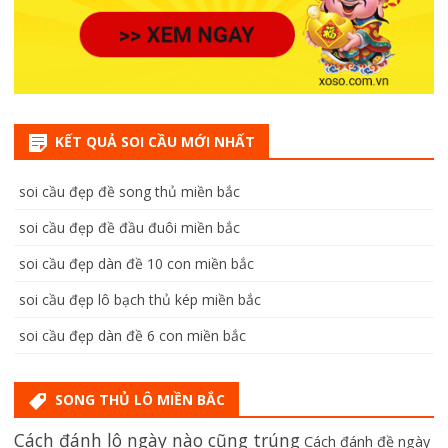
KẾT QUẢ SOI CẦU MỚI NHẤT
soi cầu đẹp đề song thủ miền bắc
soi cầu đẹp đề đầu đuôi miền bắc
soi cầu đẹp dàn đề 10 con miền bắc
soi cầu đẹp lô bạch thủ kép miền bắc
soi cầu đẹp dàn đề 6 con miền bắc
SONG THỦ LÔ MIỀN BẮC
Cách đánh lô ngày nào cũng trúng
Cách đánh đề ngày