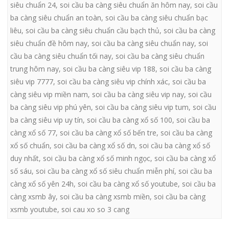
siêu chuẩn 24
,
soi cầu ba càng siêu chuẩn ăn hôm nay
,
soi cầu
ba càng siêu chuẩn an toàn
,
soi cầu ba càng siêu chuẩn bạc
liêu
,
soi cầu ba càng siêu chuẩn cầu bạch thủ
,
soi cầu ba càng
siêu chuẩn đề hôm nay
,
soi cầu ba càng siêu chuẩn nay
,
soi
cầu ba càng siêu chuẩn tối nay
,
soi cầu ba càng siêu chuẩn
trung hôm nay
,
soi cầu ba càng siêu vip 188
,
soi cầu ba càng
siêu vip 7777
,
soi cầu ba càng siêu vip chính xác
,
soi cầu ba
càng siêu vip miền nam
,
soi cầu ba càng siêu vip nay
,
soi cầu
ba càng siêu vip phú yên
,
soi cầu ba càng siêu vip tum
,
soi cầu
ba càng siêu vip uy tín
,
soi cầu ba càng xổ số 100
,
soi cầu ba
càng xổ số 77
,
soi cầu ba càng xổ số bến tre
,
soi cầu ba càng
xổ số chuẩn
,
soi cầu ba càng xổ số dn
,
soi cầu ba càng xổ số
duy nhất
,
soi cầu ba càng xổ số minh ngọc
,
soi cầu ba càng xổ
số sáu
,
soi cầu ba càng xổ số siêu chuẩn miễn phí
,
soi cầu ba
càng xổ số yên 24h
,
soi cầu ba càng xổ số youtube
,
soi cầu ba
càng xsmb ây
,
soi cầu ba càng xsmb miền
,
soi cầu ba càng
xsmb youtube
,
soi cau xo so 3 cang