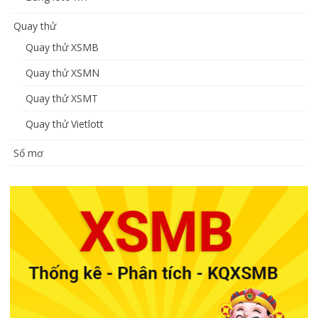
Quay thử
Quay thử XSMB
Quay thử XSMN
Quay thử XSMT
Quay thử Vietlott
Sổ mơ