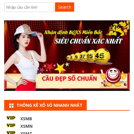
Search
THỐNG KÊ XỔ SỐ NHANH NHẤT
XSMB
XSMN
XSMT