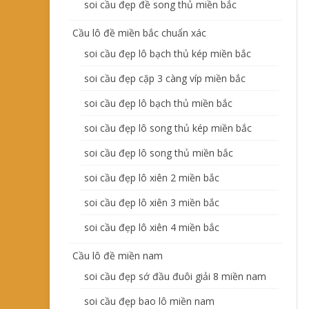
soi cầu đẹp đề song thủ miền bắc
Cầu lô đề miền bắc chuẩn xác
soi cầu đẹp lô bạch thủ kép miền bắc
soi cầu đẹp cặp 3 càng víp miền bắc
soi cầu đẹp lô bạch thủ miền bắc
soi cầu đẹp lô song thủ kép miền bắc
soi cầu đẹp lô song thủ miền bắc
soi cầu đẹp lô xiên 2 miền bắc
soi cầu đẹp lô xiên 3 miền bắc
soi cầu đẹp lô xiên 4 miền bắc
Cầu lô đề miền nam
soi cầu đẹp sớ đầu đuôi giải 8 miền nam
soi cầu đẹp bao lô miền nam