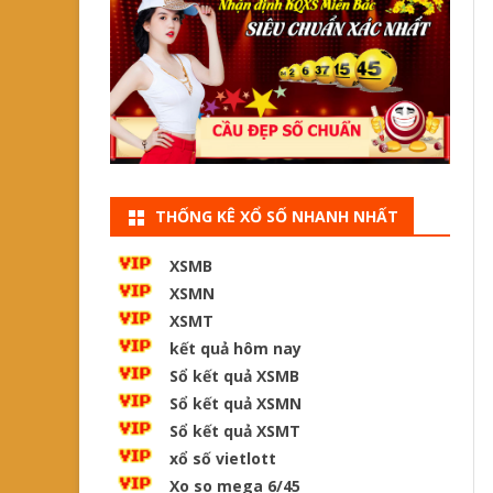
SOI CẦU ĐẸP DÀN ĐỀ 6 CON
MAX 3D
MIỀN BẮC
MAX 4D
SOI CẦU ĐẸP DÀN ĐỀ 8 CON
MIỀN BẮC
THỐNG KÊ
SOI CẦU ĐẸP DÀN ĐỀ 10 CO
MIỀN BẮC
THỐNG KÊ XỔ SỐ NHANH NHẤT
SOI CẦU ĐẸP DÀN LÔ 10 C
MIỀN BẮC
XSMB
SOI CẦU ĐẸP DÀN LÔ 4 CO
XSMN
MIỀN BẮC
XSMT
kết quả hôm nay
SOI CẦU ĐẸP DÀN LÔ 6 CO
Sổ kết quả XSMB
MIỀN BẮC
Sổ kết quả XSMN
Sổ kết quả XSMT
SOI CẦU ĐẸP DÀN LÔ 8 CO
xổ số vietlott
MIỀN BẮC
Xo so mega 6/45