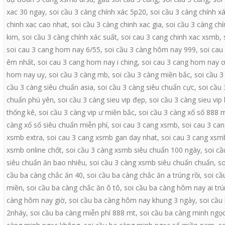
xac 30 ngay
,
soi cầu 3 càng chính xác 5p20
,
soi cầu 3 càng chính xá
chinh xac cao nhat
,
soi cầu 3 càng chinh xac gia
,
soi cầu 3 càng ch
kim
,
soi cầu 3 càng chính xác suất
,
soi cau 3 cang chinh xac xsmb
,
soi cau 3 cang hom nay 6/55
,
soi cầu 3 càng hôm nay 999
,
soi cau
êm nhất
,
soi cau 3 cang hom nay i ching
,
soi cau 3 cang hom nay 
hom nay uy
,
soi cầu 3 càng mb
,
soi cầu 3 càng miền bắc
,
soi cầu 3
cầu 3 càng siêu chuẩn asia
,
soi cầu 3 càng siêu chuẩn cực
,
soi cầu
chuẩn phú yên
,
soi cầu 3 càng sieu vip đẹp
,
soi cầu 3 càng sieu vip
thống kê
,
soi cầu 3 càng vip ư miền bắc
,
soi cầu 3 càng xổ số 888 
càng xổ số siêu chuẩn miễn phí
,
soi cau 3 cang xsmb
,
soi cau 3 ca
xsmb extra
,
soi cau 3 cang xsmb gan day nhat
,
soi cau 3 cang xsm
xsmb online chốt
,
soi cầu 3 càng xsmb siêu chuẩn 100 ngày
,
soi cầ
siêu chuẩn ăn bao nhiêu
,
soi cầu 3 càng xsmb siêu chuẩn chuẩn
,
so
cầu ba càng chắc ăn 40
,
soi cầu ba càng chắc ăn a trúng rồi
,
soi cầ
miền
,
soi cầu ba càng chắc ăn ô tô
,
soi cầu ba càng hôm nay ai trú
càng hôm nay giờ
,
soi cầu ba càng hôm nay khung 3 ngày
,
soi cầu
2nháy
,
soi cầu ba càng miễn phí 888 mt
,
soi cầu ba càng minh ngọ