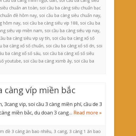
oi cầu ba càng minh ngọc uah
,
soi cầu ba càng siêu
 siêu chuẩn an toàn
,
soi cầu ba càng siêu chuẩn bạc
u chuẩn đề hôm nay
,
soi cầu ba càng siêu chuẩn nay
,
ng hôm nay
,
soi cầu ba càng siêu vip 188
,
soi cầu ba
àng siêu vip miền nam
,
soi cầu ba càng siêu vip nay
,
cầu ba càng siêu vip uy tín
,
soi cầu ba càng xổ số
ầu ba càng xổ số chuẩn
,
soi cầu ba càng xổ số dn
,
soi
ầu ba càng xổ số sáu
,
soi cầu ba càng xổ số siêu
 số youtube
,
soi cầu ba càng xsmb ây
,
soi cầu ba
a càng víp miền bắc
, 3cang vip, soi cầu 3 càng miền phí, cầu de 3
3 càng miền bắc, du doan 3 cang…
Read more »
ểm đề 3 càng ăn bao nhiêu
,
3 cang
,
3 càng 1 ăn bao