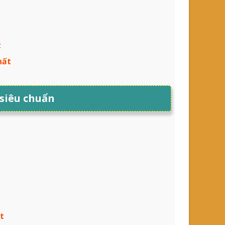
t
hất
 siêu chuẩn
t