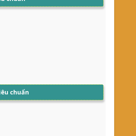
iêu chuẩn