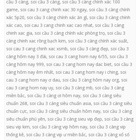
cầu 3 càng
,
soi cầu 3 càng
,
soi cầu 3 càng chính xác 100
game
,
soi cau 3 cang chinh xac 30 ngay
,
soi cầu 3 càng chính
xác 5p20
,
soi cầu 3 càng chính xác ăn gì
,
soi cầu 3 càng chính
xác cao
,
soi cau 3 cang chinh xac cao nhat
,
soi cầu 3 càng
chinh xac gia
,
soi cầu 3 càng chính xác phòng trọ
,
soi cầu 3
càng chinh xac rồng bạch kim
,
soi cầu 3 càng chính xác suất
,
soi cau 3 cang chinh xac xsmb
,
soi cầu 3 càng đẹp
,
soi cầu 3
càng hôm nay 3 đài
,
soi cau 3 cang hom nay 6/55
,
soi cầu 3
càng hôm nay 999
,
soi cau 3 cang hom nay dac biet
,
soi cầu 3
càng hôm nay êm nhất
,
soi cau 3 cang hom nay i ching
,
soi
cau 3 cang hom nay ơ dau
,
soi cầu 3 càng hôm nay org
,
soi
cau 3 cang hom nay uy
,
soi cầu 3 càng mb
,
soi cầu 3 càng
miền bắc
,
soi cầu 3 càng ơi hôm nay
,
soi cầu 3 càng siêu
chuẩn 268
,
soi cầu 3 càng siêu chuẩn asia
,
soi cầu 3 càng siêu
chuẩn cực
,
soi cầu 3 càng siêu chuẩn hôm nay
,
soi cầu 3 càng
siêu chuẩn phú yên
,
soi cầu 3 càng sieu vip đẹp
,
soi cầu 3 càng
sieu vip kim
,
soi cầu 3 càng vip hôm nay
,
soi cầu 3 càng vip
thống kê
,
soi cầu 3 càng vip ư miền bắc
,
soi cầu 3 càng xổ số