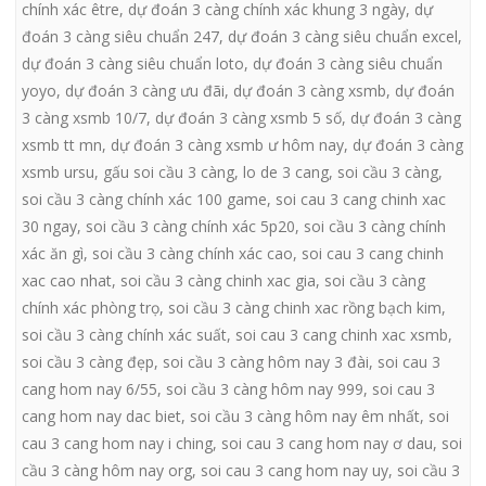
chính xác être
,
dự đoán 3 càng chính xác khung 3 ngày
,
dự
đoán 3 càng siêu chuẩn 247
,
dự đoán 3 càng siêu chuẩn excel
,
dự đoán 3 càng siêu chuẩn loto
,
dự đoán 3 càng siêu chuẩn
yoyo
,
dự đoán 3 càng ưu đãi
,
dự đoán 3 càng xsmb
,
dự đoán
3 càng xsmb 10/7
,
dự đoán 3 càng xsmb 5 số
,
dự đoán 3 càng
xsmb tt mn
,
dự đoán 3 càng xsmb ư hôm nay
,
dự đoán 3 càng
xsmb ursu
,
gấu soi cầu 3 càng
,
lo de 3 cang
,
soi cầu 3 càng
,
soi cầu 3 càng chính xác 100 game
,
soi cau 3 cang chinh xac
30 ngay
,
soi cầu 3 càng chính xác 5p20
,
soi cầu 3 càng chính
xác ăn gì
,
soi cầu 3 càng chính xác cao
,
soi cau 3 cang chinh
xac cao nhat
,
soi cầu 3 càng chinh xac gia
,
soi cầu 3 càng
chính xác phòng trọ
,
soi cầu 3 càng chinh xac rồng bạch kim
,
soi cầu 3 càng chính xác suất
,
soi cau 3 cang chinh xac xsmb
,
soi cầu 3 càng đẹp
,
soi cầu 3 càng hôm nay 3 đài
,
soi cau 3
cang hom nay 6/55
,
soi cầu 3 càng hôm nay 999
,
soi cau 3
cang hom nay dac biet
,
soi cầu 3 càng hôm nay êm nhất
,
soi
cau 3 cang hom nay i ching
,
soi cau 3 cang hom nay ơ dau
,
soi
cầu 3 càng hôm nay org
,
soi cau 3 cang hom nay uy
,
soi cầu 3