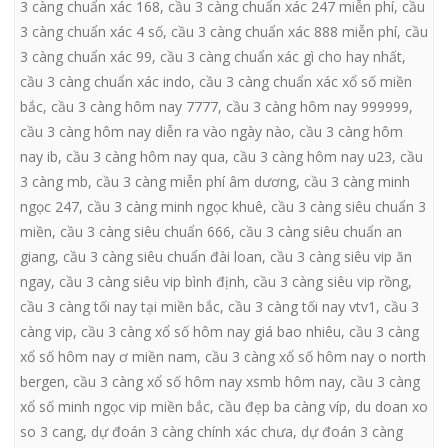
3 càng chuẩn xác 168
,
cầu 3 càng chuẩn xác 247 miễn phí
,
cầu
3 càng chuẩn xác 4 số
,
cầu 3 càng chuẩn xác 888 miễn phí
,
cầu
3 càng chuẩn xác 99
,
cầu 3 càng chuẩn xác gì cho hay nhất
,
cầu 3 càng chuẩn xác indo
,
cầu 3 càng chuẩn xác xổ số miền
bắc
,
cầu 3 càng hôm nay 7777
,
cầu 3 càng hôm nay 999999
,
cầu 3 càng hôm nay diễn ra vào ngày nào
,
cầu 3 càng hôm
nay ib
,
cầu 3 càng hôm nay qua
,
cầu 3 càng hôm nay u23
,
cầu
3 càng mb
,
cầu 3 càng miễn phí âm dương
,
cầu 3 càng minh
ngọc 247
,
cầu 3 càng minh ngọc khuê
,
cầu 3 càng siêu chuẩn 3
miền
,
cầu 3 càng siêu chuẩn 666
,
cầu 3 càng siêu chuẩn an
giang
,
cầu 3 càng siêu chuẩn đài loan
,
cầu 3 càng siêu vip ăn
ngay
,
cầu 3 càng siêu vip bình định
,
cầu 3 càng siêu vip rồng
,
cầu 3 càng tối nay tại miền bắc
,
cầu 3 càng tối nay vtv1
,
cầu 3
càng vip
,
cầu 3 càng xổ số hôm nay giá bao nhiêu
,
cầu 3 càng
xổ số hôm nay ơ miền nam
,
cầu 3 càng xổ số hôm nay o north
bergen
,
cầu 3 càng xổ số hôm nay xsmb hôm nay
,
cầu 3 càng
xổ số minh ngọc vip miền bắc
,
cầu đẹp ba càng víp
,
du doan xo
so 3 cang
,
dự đoán 3 càng chính xác chưa
,
dự đoán 3 càng