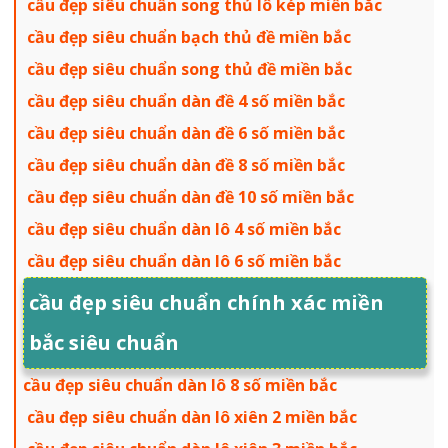
cầu đẹp siêu chuẩn song thủ lô kép miền bắc
cầu đẹp siêu chuẩn bạch thủ đề miền bắc
cầu đẹp siêu chuẩn song thủ đề miền bắc
cầu đẹp siêu chuẩn dàn đề 4 số miền bắc
cầu đẹp siêu chuẩn dàn đề 6 số miền bắc
cầu đẹp siêu chuẩn dàn đề 8 số miền bắc
cầu đẹp siêu chuẩn dàn đề 10 số miền bắc
cầu đẹp siêu chuẩn dàn lô 4 số miền bắc
cầu đẹp siêu chuẩn dàn lô 6 số miền bắc
cầu đẹp siêu chuẩn chính xác miền
bắc siêu chuẩn
cầu đẹp siêu chuẩn dàn lô 8 số miền bắc
cầu đẹp siêu chuẩn dàn lô xiên 2 miền bắc