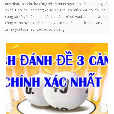
duy nhất
,
soi cầu ba càng xổ số minh ngọc
,
soi cầu ba càng xổ
số sáu
,
soi cầu ba càng xổ số siêu chuẩn miễn phí
,
soi cầu ba
càng xổ số yên 24h
,
soi cầu ba càng xổ số youtube
,
soi cầu ba
càng xsmb ây
,
soi cầu ba càng xsmb miền
,
soi cầu ba càng
xsmb youtube
,
soi cau xo so 3 cang