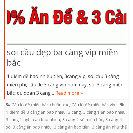
soi cầu đẹp ba càng víp miền
bắc
1 điểm đề bao nhiêu tiền, 3cang vip, soi cầu 3 càng
miền phí, cầu de 3 càng vip hom nay, soi 3 càng miền
bắc, du doan 3 cang…
Read more »
Cầu lô đề miền bắc chuẩn xác
,
Cầu lô đề miền bắc vip
1 điểm đề 3 càng ăn bao nhiêu
,
3 cang
,
3 càng 1 ăn bao nhiêu
,
3 càng 1 nghìn an bao nhiêu
,
3 càng 2 số miền bắc
,
3 càng 4
số
,
3 càng ăn bao nhiêu
,
3 càng ăn bao tiền
,
3 càng ăn như thế