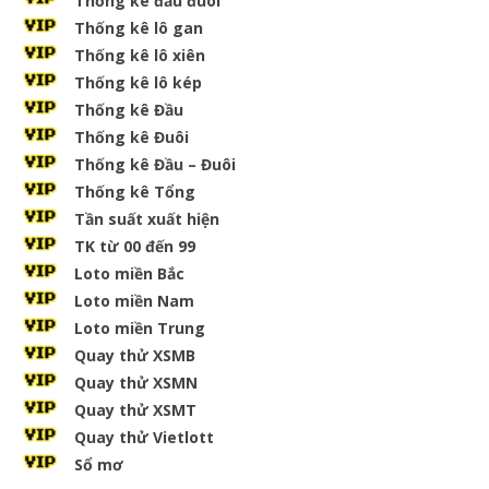
Thống kê đầu đuôi
Thống kê lô gan
Thống kê lô xiên
Thống kê lô kép
Thống kê Đầu
Thống kê Đuôi
Thống kê Đầu – Đuôi
Thống kê Tổng
Tần suất xuất hiện
TK từ 00 đến 99
Loto miền Bắc
Loto miền Nam
Loto miền Trung
Quay thử XSMB
Quay thử XSMN
Quay thử XSMT
Quay thử Vietlott
Sổ mơ