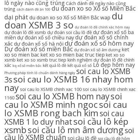
lô ngày nào cũng trúng
Cách đánh đề ngày nào cũng
du doan xo so Xổ số Miền Bắc
trúng
cách đánh đề ăn 100
du
dại phát
du doan xo so Xổ số Miền Bắc wap
doan XSMB 3 so
dự đoán lô đề chính xác hôm nay
dự đoán xổ số ba
dự đoán lô đề xsmb
dự đoán soi cầu lô đề
dự đoán xổ số chính
miền
dự đoán xổ số chiều nay
dự đoán xổ số hôm nay
xác
dự đoán xổ số hà nội
Dự đoán xổ số miền Bắc
ket
dự đoán xổ số âm dương
xo so mien bac
ket xo so mien bac truc tiep
ket xo so
xsmb
ket xo so xsmb truc tiep
kinh nghiệm dự đoán lô đề chính
Lô đẹp hôm nay
xác
kết quả lô đề
kết quả xổ số
kq xổ số miền bắc
soi cau lo XSMB
Phương pháp tính lô chuẩn đánh hàng ngày
soi cau lo XSMB 16 nhay hom
3s
nay
soi cau lo XSMB chinh xac 100
soi cau lo XSMB chinh xac
soi
soi cau lo XSMB hom nay
1160
soi cau
cau lo XSMB minh ngoc
lo XSMB rong bach kim
soi cau
soi cầu lô kép
XSMB 1 lo duy nhat
xsmb
soi cầu lô mn âm dương
soi
cầu lô XSMB chuẩn
soi cầu lô đề
soi cầu lô đề hôm