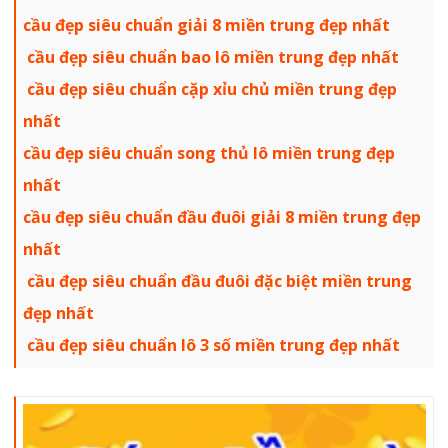
cầu đẹp siêu chuẩn giải 8 miền trung đẹp nhất
cầu đẹp siêu chuẩn bao lô miền trung đẹp nhất
cầu đẹp siêu chuẩn cặp xỉu chủ miền trung đẹp
nhất
cầu đẹp siêu chuẩn song thủ lô miền trung đẹp
nhất
cầu đẹp siêu chuẩn đầu đuôi giải 8 miền trung đẹp
nhất
cầu đẹp siêu chuẩn đầu đuôi đặc biệt miền trung
đẹp nhất
cầu đẹp siêu chuẩn lô 3 số miền trung đẹp nhất