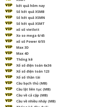
kết quả hôm nay
Sổ kết quả XSMB
Sổ kết quả XSMN
Sổ kết quả XSMT
xổ số vietlott
Xo so mega 6/45
xổ số Power 6/55
Max 3D
Max 4D
Thống kê
Xổ số điện toán 6x36
Xổ số điện toán 123
Xổ số thần tài
Cầu bạch thủ (MB)
Cầu lật liên tục (MB)
Cầu về cả cặp (MB)
Cầu về nhiều nháy (MB)