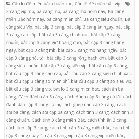
Cầu lô đề miền bắc chuẩn xác
,
Cầu lô đề miền bắc vip
3 cang vip mb
,
ba cang mb
,
ba càng mb hôm nay
,
Ba càng
miền Bắc hôm nay
,
ba càng miễn phí
,
Ba càng siêu chuẩn
,
Ba
càng siêu Víp
,
bắt cặp 3 càng
,
bắt cặp 3 càng ăn ngay
,
bắt cặp
3 càng cao cấp
,
bắt cặp 3 càng chính xác
,
bắt cặp 3 càng
chuẩn
,
bắt cặp 3 càng giờ hoàng đạo
,
bắt cặp 3 càng hàng
ngày
,
bắt cặp 3 càng mb
,
bắt cặp 3 càng mb hàng ngày
,
bắt
cặp 3 càng phát tài
,
bắt cặp 3 càng rồng bạch kim
,
bắt cặp 3
càng siêu chuẩn
,
bắt cặp 3 càng siêu víp
,
bắt cầu cặp 3 càng
,
bắt cầu cặp 3 càng cao cap
,
bắt cầu cặp 3 càng sieu chính xác
,
bắt cầu cặp 3 càng so mien phí
,
bắt cầu cặp 3 càng so sieu vip
,
bắt cầu cặp 3 càng vip
,
bat lo 3 cang mien bac
,
cách ăn ba
càng
,
Cách đánh cặp 3 càng
,
cách đánh cặp 3 càng có lãi
,
cách
đánh dàn cặp 3 càng có lãi
,
cách ghép dàn cặp 3 càng
,
cách
soi ba càng
,
cách soi cặp ba càng
,
cách tính 3 càng
,
cách tính 3
càng chuẩn
,
Cách tính 3 càng miền Bắc
,
cách tính ăn 3 càng
,
cách tính cặp 3 càng
,
cách tính cặp 3 càng miền bắc
,
cách tính
cặp 3 càng quay 4
,
cặp 3 càng víp
,
cặp 3 càng víp miền bắc
,