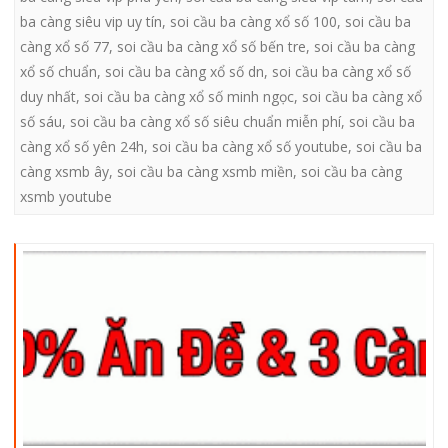
ba càng siêu vip uy tín
,
soi cầu ba càng xổ số 100
,
soi cầu ba
càng xổ số 77
,
soi cầu ba càng xổ số bến tre
,
soi cầu ba càng
xổ số chuẩn
,
soi cầu ba càng xổ số dn
,
soi cầu ba càng xổ số
duy nhất
,
soi cầu ba càng xổ số minh ngọc
,
soi cầu ba càng xổ
số sáu
,
soi cầu ba càng xổ số siêu chuẩn miễn phí
,
soi cầu ba
càng xổ số yên 24h
,
soi cầu ba càng xổ số youtube
,
soi cầu ba
càng xsmb ây
,
soi cầu ba càng xsmb miền
,
soi cầu ba càng
xsmb youtube