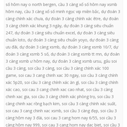
số hôm nay o north bergen
,
cầu 3 càng xổ số hôm nay xsmb
hôm nay
,
cầu 3 càng xổ số minh ngọc vip miền bắc
,
dự đoán 3
càng chính xác chưa
,
dự đoán 3 càng chính xác être
,
dự đoán
3 càng chính xác khung 3 ngày
,
dự đoán 3 càng siêu chuẩn
247
,
dự đoán 3 càng siêu chuẩn excel
,
dự đoán 3 càng siêu
chuẩn loto
,
dự đoán 3 càng siêu chuẩn yoyo
,
dự đoán 3 càng
ưu đãi
,
dự đoán 3 càng xsmb
,
dự đoán 3 càng xsmb 10/7
,
dự
đoán 3 càng xsmb 5 số
,
dự đoán 3 càng xsmb tt mn
,
dự đoán
3 càng xsmb ư hôm nay
,
dự đoán 3 càng xsmb ursu
,
gấu soi
cầu 3 càng
,
soi cầu 3 càng
,
soi cầu 3 càng chính xác 100
game
,
soi cau 3 cang chinh xac 30 ngay
,
soi cầu 3 càng chính
xác 5p20
,
soi cầu 3 càng chính xác ăn gì
,
soi cầu 3 càng chính
xác cao
,
soi cau 3 cang chinh xac cao nhat
,
soi cầu 3 càng
chinh xac gia
,
soi cầu 3 càng chính xác phòng trọ
,
soi cầu 3
càng chinh xac rồng bạch kim
,
soi cầu 3 càng chính xác suất
,
soi cau 3 cang chinh xac xsmb
,
soi cầu 3 càng đẹp
,
soi cầu 3
càng hôm nay 3 đài
,
soi cau 3 cang hom nay 6/55
,
soi cầu 3
càng hôm nay 999
,
soi cau 3 cang hom nay dac biet
,
soi cầu 3