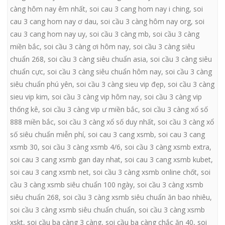
càng hôm nay êm nhất
,
soi cau 3 cang hom nay i ching
,
soi
cau 3 cang hom nay ơ dau
,
soi cầu 3 càng hôm nay org
,
soi
cau 3 cang hom nay uy
,
soi cầu 3 càng mb
,
soi cầu 3 càng
miền bắc
,
soi cầu 3 càng ơi hôm nay
,
soi cầu 3 càng siêu
chuẩn 268
,
soi cầu 3 càng siêu chuẩn asia
,
soi cầu 3 càng siêu
chuẩn cực
,
soi cầu 3 càng siêu chuẩn hôm nay
,
soi cầu 3 càng
siêu chuẩn phú yên
,
soi cầu 3 càng sieu vip đẹp
,
soi cầu 3 càng
sieu vip kim
,
soi cầu 3 càng vip hôm nay
,
soi cầu 3 càng vip
thống kê
,
soi cầu 3 càng vip ư miền bắc
,
soi cầu 3 càng xổ số
888 miền bắc
,
soi cầu 3 càng xổ số duy nhất
,
soi cầu 3 càng xổ
số siêu chuẩn miễn phí
,
soi cau 3 cang xsmb
,
soi cau 3 cang
xsmb 30
,
soi cầu 3 càng xsmb 4/6
,
soi cầu 3 càng xsmb extra
,
soi cau 3 cang xsmb gan day nhat
,
soi cau 3 cang xsmb kubet
,
soi cau 3 cang xsmb net
,
soi cầu 3 càng xsmb online chốt
,
soi
cầu 3 càng xsmb siêu chuẩn 100 ngày
,
soi cầu 3 càng xsmb
siêu chuẩn 268
,
soi cầu 3 càng xsmb siêu chuẩn ăn bao nhiêu
,
soi cầu 3 càng xsmb siêu chuẩn chuẩn
,
soi cầu 3 càng xsmb
xskt
,
soi cầu ba càng 3 càng
,
soi cầu ba càng chắc ăn 40
,
soi