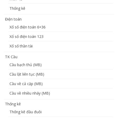
Thống kê
Điện toán
Xổ số điện toán 6×36
Xổ số điện toán 123
Xổ số thần tài
TK Cầu
Cầu bạch thủ (MB)
Cầu lật liên tục (MB)
Cầu về cả cặp (MB)
Cầu về nhiều nháy (MB)
Thống kê
Thống kê đầu đuôi