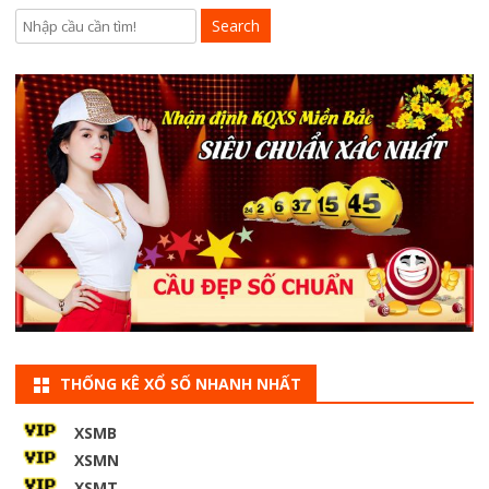
Search
THỐNG KÊ XỔ SỐ NHANH NHẤT
XSMB
XSMN
XSMT