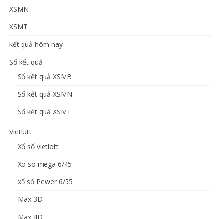
XSMN
XSMT
kết quả hôm nay
Sổ kết quả
Sổ kết quả XSMB
Sổ kết quả XSMN
Sổ kết quả XSMT
Vietlott
Xổ số vietlott
Xo so mega 6/45
xổ số Power 6/55
Max 3D
Max 4D