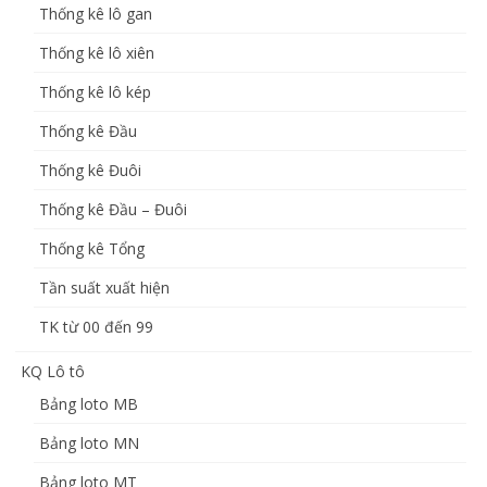
Thống kê lô gan
Thống kê lô xiên
Thống kê lô kép
Thống kê Đầu
Thống kê Đuôi
Thống kê Đầu – Đuôi
Thống kê Tổng
Tần suất xuất hiện
TK từ 00 đến 99
KQ Lô tô
Bảng loto MB
Bảng loto MN
Bảng loto MT