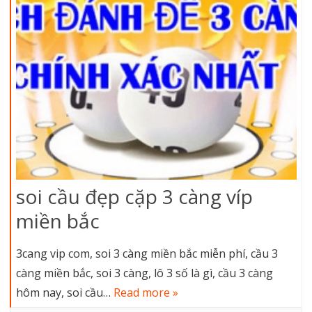
soi cầu đẹp cặp 3 càng víp
miền bắc
3cang vip com, soi 3 càng miền bắc miễn phí, cầu 3
càng miền bắc, soi 3 càng, lô 3 số là gì, cầu 3 càng
hôm nay, soi cầu…
Read more »