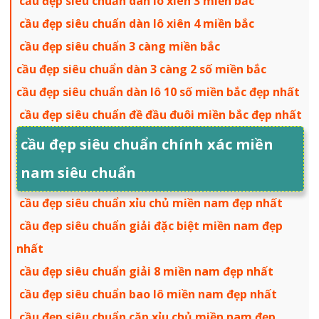
cầu đẹp siêu chuẩn dàn lô xiên 3 miền bắc
cầu đẹp siêu chuẩn dàn lô xiên 4 miền bắc
cầu đẹp siêu chuẩn 3 càng miền bắc
cầu đẹp siêu chuẩn dàn 3 càng 2 số miền bắc
cầu đẹp siêu chuẩn dàn lô 10 số miền bắc đẹp nhất
cầu đẹp siêu chuẩn đề đầu đuôi miền bắc đẹp nhất
cầu đẹp siêu chuẩn chính xác miền
nam siêu chuẩn
cầu đẹp siêu chuẩn xỉu chủ miền nam đẹp nhất
cầu đẹp siêu chuẩn giải đặc biệt miền nam đẹp
nhất
cầu đẹp siêu chuẩn giải 8 miền nam đẹp nhất
cầu đẹp siêu chuẩn bao lô miền nam đẹp nhất
cầu đẹp siêu chuẩn cặp xỉu chủ miền nam đẹp