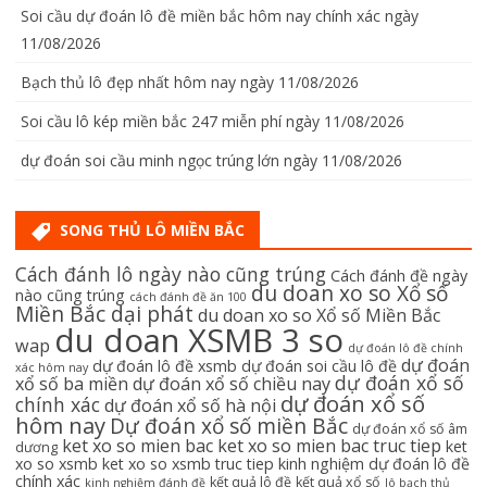
Soi cầu dự đoán lô đề miền bắc hôm nay chính xác ngày
11/08/2026
Bạch thủ lô đẹp nhất hôm nay ngày 11/08/2026
Soi cầu lô kép miền bắc 247 miễn phí ngày 11/08/2026
dự đoán soi cầu minh ngọc trúng lớn ngày 11/08/2026
SONG THỦ LÔ MIỀN BẮC
Cách đánh lô ngày nào cũng trúng
Cách đánh đề ngày
du doan xo so Xổ số
nào cũng trúng
cách đánh đề ăn 100
Miền Bắc dại phát
du doan xo so Xổ số Miền Bắc
du doan XSMB 3 so
wap
dự đoán lô đề chính
dự đoán
dự đoán lô đề xsmb
dự đoán soi cầu lô đề
xác hôm nay
dự đoán xổ số
xổ số ba miền
dự đoán xổ số chiều nay
dự đoán xổ số
chính xác
dự đoán xổ số hà nội
hôm nay
Dự đoán xổ số miền Bắc
dự đoán xổ số âm
ket xo so mien bac
ket xo so mien bac truc tiep
ket
dương
xo so xsmb
ket xo so xsmb truc tiep
kinh nghiệm dự đoán lô đề
chính xác
kết quả lô đề
kết quả xổ số
kinh nghiệm đánh đề
lô bạch thủ