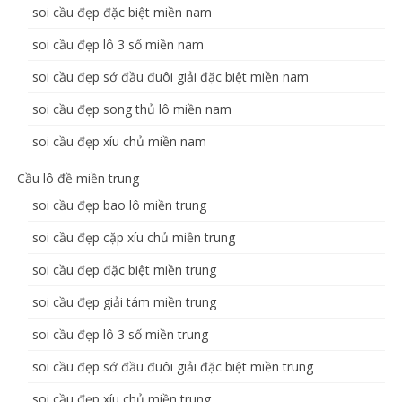
soi cầu đẹp đặc biệt miền nam
soi cầu đẹp lô 3 số miền nam
soi cầu đẹp sớ đầu đuôi giải đặc biệt miền nam
soi cầu đẹp song thủ lô miền nam
soi cầu đẹp xíu chủ miền nam
Cầu lô đề miền trung
soi cầu đẹp bao lô miền trung
soi cầu đẹp cặp xíu chủ miền trung
soi cầu đẹp đặc biệt miền trung
soi cầu đẹp giải tám miền trung
soi cầu đẹp lô 3 số miền trung
soi cầu đẹp sớ đầu đuôi giải đặc biệt miền trung
soi cầu đẹp xíu chủ miền trung