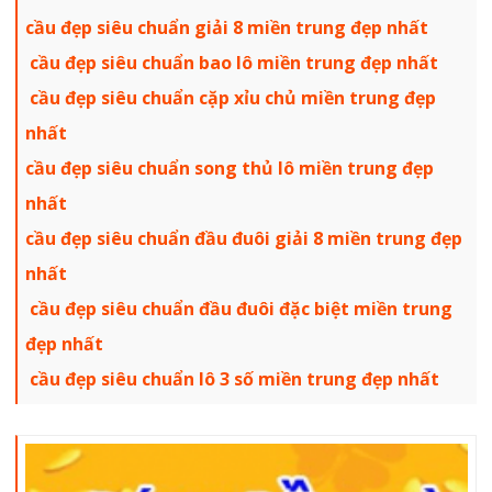
cầu đẹp siêu chuẩn giải 8 miền trung đẹp nhất
cầu đẹp siêu chuẩn bao lô miền trung đẹp nhất
cầu đẹp siêu chuẩn cặp xỉu chủ miền trung đẹp
nhất
cầu đẹp siêu chuẩn song thủ lô miền trung đẹp
nhất
cầu đẹp siêu chuẩn đầu đuôi giải 8 miền trung đẹp
nhất
cầu đẹp siêu chuẩn đầu đuôi đặc biệt miền trung
đẹp nhất
cầu đẹp siêu chuẩn lô 3 số miền trung đẹp nhất