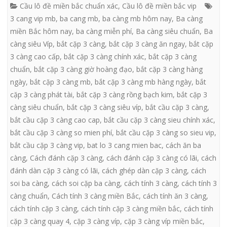
Cầu lô đề miền bắc chuẩn xác
,
Cầu lô đề miền bắc vip
3 cang vip mb
,
ba cang mb
,
ba càng mb hôm nay
,
Ba càng
miền Bắc hôm nay
,
ba càng miễn phí
,
Ba càng siêu chuẩn
,
Ba
càng siêu Víp
,
bắt cặp 3 càng
,
bắt cặp 3 càng ăn ngay
,
bắt cặp
3 càng cao cấp
,
bắt cặp 3 càng chính xác
,
bắt cặp 3 càng
chuẩn
,
bắt cặp 3 càng giờ hoàng đạo
,
bắt cặp 3 càng hàng
ngày
,
bắt cặp 3 càng mb
,
bắt cặp 3 càng mb hàng ngày
,
bắt
cặp 3 càng phát tài
,
bắt cặp 3 càng rồng bạch kim
,
bắt cặp 3
càng siêu chuẩn
,
bắt cặp 3 càng siêu víp
,
bắt cầu cặp 3 càng
,
bắt cầu cặp 3 càng cao cap
,
bắt cầu cặp 3 càng sieu chính xác
,
bắt cầu cặp 3 càng so mien phí
,
bắt cầu cặp 3 càng so sieu vip
,
bắt cầu cặp 3 càng vip
,
bat lo 3 cang mien bac
,
cách ăn ba
càng
,
Cách đánh cặp 3 càng
,
cách đánh cặp 3 càng có lãi
,
cách
đánh dàn cặp 3 càng có lãi
,
cách ghép dàn cặp 3 càng
,
cách
soi ba càng
,
cách soi cặp ba càng
,
cách tính 3 càng
,
cách tính 3
càng chuẩn
,
Cách tính 3 càng miền Bắc
,
cách tính ăn 3 càng
,
cách tính cặp 3 càng
,
cách tính cặp 3 càng miền bắc
,
cách tính
cặp 3 càng quay 4
,
cặp 3 càng víp
,
cặp 3 càng víp miền bắc
,