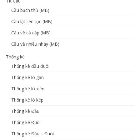
TK Cầu
Cầu bạch thủ (MB)
Cầu lật liên tục (MB)
Cầu về cả cặp (MB)
Cầu về nhiều nháy (MB)
Thống kê
Thống kê đầu đuôi
Thống kê lô gan
Thống kê lô xiên
Thống kê lô kép
Thống kê Đầu
Thống kê Đuôi
Thống kê Đầu – Đuôi