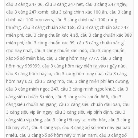
cầu 3 càng 247 06
,
cầu 3 càng 247 net
,
cầu 3 càng 247 ngày
,
cầu 3 càng 247 xsmb
,
cầu 3 càng chính xác 100 ăn
,
cầu 3 càng
chính xác 100 omnivers
,
cầu 3 càng chính xác 100 trúng
thưởng
,
cầu 3 càng chuẩn xác 168
,
cầu 3 càng chuẩn xác 247
miễn phí
,
cầu 3 càng chuẩn xác 4 số
,
cầu 3 càng chuẩn xác 888
miễn phí
,
cầu 3 càng chuẩn xác 99
,
cầu 3 càng chuẩn xác gì
cho hay nhất
,
cầu 3 càng chuẩn xác indo
,
cầu 3 càng chuẩn
xác xổ số miền bắc
,
cầu 3 càng hôm nay 7777
,
cầu 3 càng
hôm nay 999999
,
cầu 3 càng hôm nay diễn ra vào ngày nào
,
cầu 3 càng hôm nay ib
,
cầu 3 càng hôm nay qua
,
cầu 3 càng
hôm nay u23
,
cầu 3 càng mb
,
cầu 3 càng miễn phí âm dương
,
cầu 3 càng minh ngọc 247
,
cầu 3 càng minh ngọc khuê
,
cầu 3
càng siêu chuẩn 3 miền
,
cầu 3 càng siêu chuẩn 666
,
cầu 3
càng siêu chuẩn an giang
,
cầu 3 càng siêu chuẩn đài loan
,
cầu
3 càng siêu vip ăn ngay
,
cầu 3 càng siêu vip bình định
,
cầu 3
càng siêu vip rồng
,
cầu 3 càng tối nay tại miền bắc
,
cầu 3 càng
tối nay vtv1
,
cầu 3 càng vip
,
cầu 3 càng xổ số hôm nay giá bao
nhiêu
,
cầu 3 càng xổ số hôm nay ơ miền nam
,
cầu 3 càng xổ