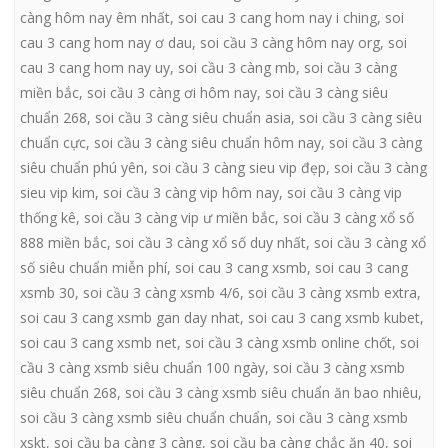
càng hôm nay êm nhất
,
soi cau 3 cang hom nay i ching
,
soi
cau 3 cang hom nay ơ dau
,
soi cầu 3 càng hôm nay org
,
soi
cau 3 cang hom nay uy
,
soi cầu 3 càng mb
,
soi cầu 3 càng
miền bắc
,
soi cầu 3 càng ơi hôm nay
,
soi cầu 3 càng siêu
chuẩn 268
,
soi cầu 3 càng siêu chuẩn asia
,
soi cầu 3 càng siêu
chuẩn cực
,
soi cầu 3 càng siêu chuẩn hôm nay
,
soi cầu 3 càng
siêu chuẩn phú yên
,
soi cầu 3 càng sieu vip đẹp
,
soi cầu 3 càng
sieu vip kim
,
soi cầu 3 càng vip hôm nay
,
soi cầu 3 càng vip
thống kê
,
soi cầu 3 càng vip ư miền bắc
,
soi cầu 3 càng xổ số
888 miền bắc
,
soi cầu 3 càng xổ số duy nhất
,
soi cầu 3 càng xổ
số siêu chuẩn miễn phí
,
soi cau 3 cang xsmb
,
soi cau 3 cang
xsmb 30
,
soi cầu 3 càng xsmb 4/6
,
soi cầu 3 càng xsmb extra
,
soi cau 3 cang xsmb gan day nhat
,
soi cau 3 cang xsmb kubet
,
soi cau 3 cang xsmb net
,
soi cầu 3 càng xsmb online chốt
,
soi
cầu 3 càng xsmb siêu chuẩn 100 ngày
,
soi cầu 3 càng xsmb
siêu chuẩn 268
,
soi cầu 3 càng xsmb siêu chuẩn ăn bao nhiêu
,
soi cầu 3 càng xsmb siêu chuẩn chuẩn
,
soi cầu 3 càng xsmb
xskt
,
soi cầu ba càng 3 càng
,
soi cầu ba càng chắc ăn 40
,
soi