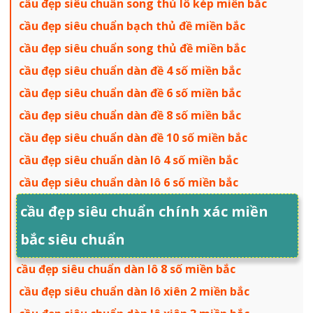
cầu đẹp siêu chuẩn song thủ lô kép miền bắc
cầu đẹp siêu chuẩn bạch thủ đề miền bắc
cầu đẹp siêu chuẩn song thủ đề miền bắc
cầu đẹp siêu chuẩn dàn đề 4 số miền bắc
cầu đẹp siêu chuẩn dàn đề 6 số miền bắc
cầu đẹp siêu chuẩn dàn đề 8 số miền bắc
cầu đẹp siêu chuẩn dàn đề 10 số miền bắc
cầu đẹp siêu chuẩn dàn lô 4 số miền bắc
cầu đẹp siêu chuẩn dàn lô 6 số miền bắc
cầu đẹp siêu chuẩn chính xác miền
bắc siêu chuẩn
cầu đẹp siêu chuẩn dàn lô 8 số miền bắc
cầu đẹp siêu chuẩn dàn lô xiên 2 miền bắc