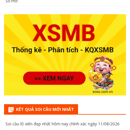
Sổ mơ
KẾT QUẢ SOI CẦU MỚI NHẤT
Soi cầu lô xiên đẹp nhất hôm nay chính xác ngày 11/08/2026