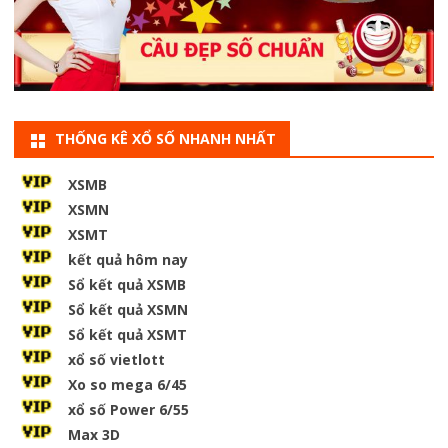
THỐNG KÊ XỔ SỐ NHANH NHẤT
XSMB
XSMN
XSMT
kết quả hôm nay
Sổ kết quả XSMB
Sổ kết quả XSMN
Sổ kết quả XSMT
xổ số vietlott
Xo so mega 6/45
xổ số Power 6/55
Max 3D