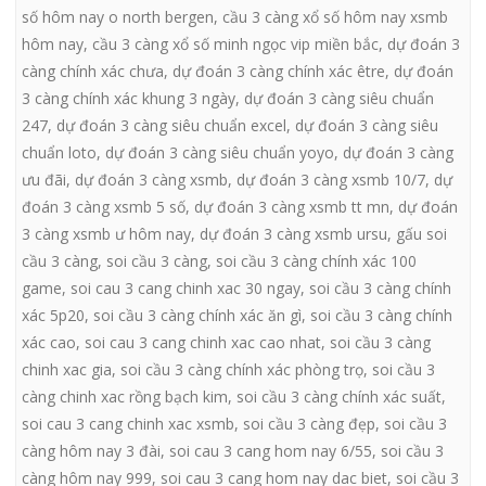
số hôm nay o north bergen
,
cầu 3 càng xổ số hôm nay xsmb
hôm nay
,
cầu 3 càng xổ số minh ngọc vip miền bắc
,
dự đoán 3
càng chính xác chưa
,
dự đoán 3 càng chính xác être
,
dự đoán
3 càng chính xác khung 3 ngày
,
dự đoán 3 càng siêu chuẩn
247
,
dự đoán 3 càng siêu chuẩn excel
,
dự đoán 3 càng siêu
chuẩn loto
,
dự đoán 3 càng siêu chuẩn yoyo
,
dự đoán 3 càng
ưu đãi
,
dự đoán 3 càng xsmb
,
dự đoán 3 càng xsmb 10/7
,
dự
đoán 3 càng xsmb 5 số
,
dự đoán 3 càng xsmb tt mn
,
dự đoán
3 càng xsmb ư hôm nay
,
dự đoán 3 càng xsmb ursu
,
gấu soi
cầu 3 càng
,
soi cầu 3 càng
,
soi cầu 3 càng chính xác 100
game
,
soi cau 3 cang chinh xac 30 ngay
,
soi cầu 3 càng chính
xác 5p20
,
soi cầu 3 càng chính xác ăn gì
,
soi cầu 3 càng chính
xác cao
,
soi cau 3 cang chinh xac cao nhat
,
soi cầu 3 càng
chinh xac gia
,
soi cầu 3 càng chính xác phòng trọ
,
soi cầu 3
càng chinh xac rồng bạch kim
,
soi cầu 3 càng chính xác suất
,
soi cau 3 cang chinh xac xsmb
,
soi cầu 3 càng đẹp
,
soi cầu 3
càng hôm nay 3 đài
,
soi cau 3 cang hom nay 6/55
,
soi cầu 3
càng hôm nay 999
,
soi cau 3 cang hom nay dac biet
,
soi cầu 3