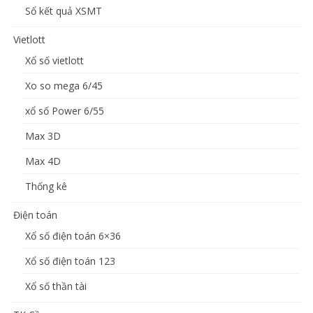
Sổ kết quả XSMT
Vietlott
Xổ số vietlott
Xo so mega 6/45
xổ số Power 6/55
Max 3D
Max 4D
Thống kê
Điện toán
Xổ số điện toán 6×36
Xổ số điện toán 123
Xổ số thần tài