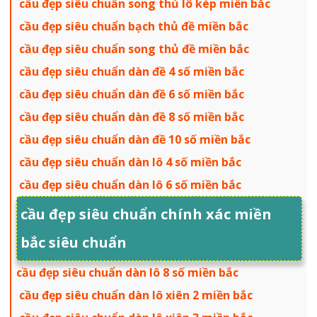
cầu đẹp siêu chuẩn song thủ lô kép miền bắc
cầu đẹp siêu chuẩn bạch thủ đề miền bắc
cầu đẹp siêu chuẩn song thủ đề miền bắc
cầu đẹp siêu chuẩn dàn đề 4 số miền bắc
cầu đẹp siêu chuẩn dàn đề 6 số miền bắc
cầu đẹp siêu chuẩn dàn đề 8 số miền bắc
cầu đẹp siêu chuẩn dàn đề 10 số miền bắc
cầu đẹp siêu chuẩn dàn lô 4 số miền bắc
cầu đẹp siêu chuẩn dàn lô 6 số miền bắc
cầu đẹp siêu chuẩn chính xác miền
bắc siêu chuẩn
cầu đẹp siêu chuẩn dàn lô 8 số miền bắc
cầu đẹp siêu chuẩn dàn lô xiên 2 miền bắc