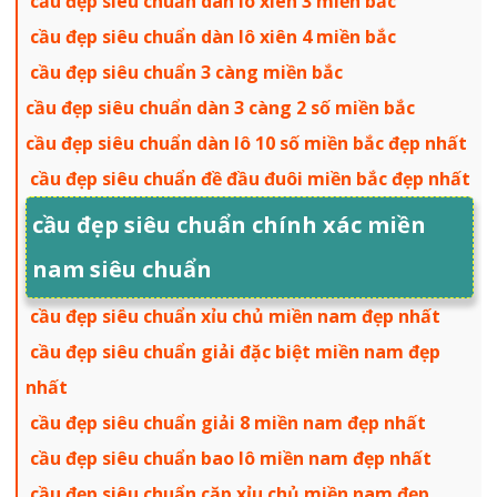
cầu đẹp siêu chuẩn dàn lô xiên 3 miền bắc
cầu đẹp siêu chuẩn dàn lô xiên 4 miền bắc
cầu đẹp siêu chuẩn 3 càng miền bắc
cầu đẹp siêu chuẩn dàn 3 càng 2 số miền bắc
cầu đẹp siêu chuẩn dàn lô 10 số miền bắc đẹp nhất
cầu đẹp siêu chuẩn đề đầu đuôi miền bắc đẹp nhất
cầu đẹp siêu chuẩn chính xác miền
nam siêu chuẩn
cầu đẹp siêu chuẩn xỉu chủ miền nam đẹp nhất
cầu đẹp siêu chuẩn giải đặc biệt miền nam đẹp
nhất
cầu đẹp siêu chuẩn giải 8 miền nam đẹp nhất
cầu đẹp siêu chuẩn bao lô miền nam đẹp nhất
cầu đẹp siêu chuẩn cặp xỉu chủ miền nam đẹp