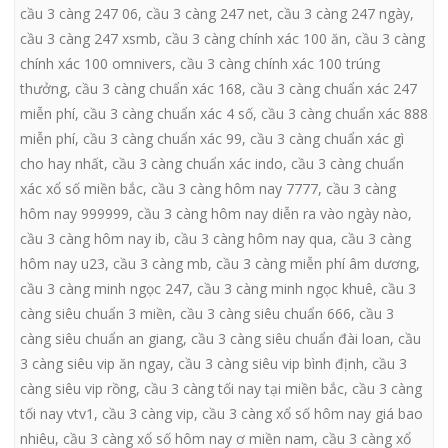
cầu 3 càng 247 06
,
cầu 3 càng 247 net
,
cầu 3 càng 247 ngày
,
cầu 3 càng 247 xsmb
,
cầu 3 càng chính xác 100 ăn
,
cầu 3 càng
chính xác 100 omnivers
,
cầu 3 càng chính xác 100 trúng
thưởng
,
cầu 3 càng chuẩn xác 168
,
cầu 3 càng chuẩn xác 247
miễn phí
,
cầu 3 càng chuẩn xác 4 số
,
cầu 3 càng chuẩn xác 888
miễn phí
,
cầu 3 càng chuẩn xác 99
,
cầu 3 càng chuẩn xác gì
cho hay nhất
,
cầu 3 càng chuẩn xác indo
,
cầu 3 càng chuẩn
xác xổ số miền bắc
,
cầu 3 càng hôm nay 7777
,
cầu 3 càng
hôm nay 999999
,
cầu 3 càng hôm nay diễn ra vào ngày nào
,
cầu 3 càng hôm nay ib
,
cầu 3 càng hôm nay qua
,
cầu 3 càng
hôm nay u23
,
cầu 3 càng mb
,
cầu 3 càng miễn phí âm dương
,
cầu 3 càng minh ngọc 247
,
cầu 3 càng minh ngọc khuê
,
cầu 3
càng siêu chuẩn 3 miền
,
cầu 3 càng siêu chuẩn 666
,
cầu 3
càng siêu chuẩn an giang
,
cầu 3 càng siêu chuẩn đài loan
,
cầu
3 càng siêu vip ăn ngay
,
cầu 3 càng siêu vip bình định
,
cầu 3
càng siêu vip rồng
,
cầu 3 càng tối nay tại miền bắc
,
cầu 3 càng
tối nay vtv1
,
cầu 3 càng vip
,
cầu 3 càng xổ số hôm nay giá bao
nhiêu
,
cầu 3 càng xổ số hôm nay ơ miền nam
,
cầu 3 càng xổ