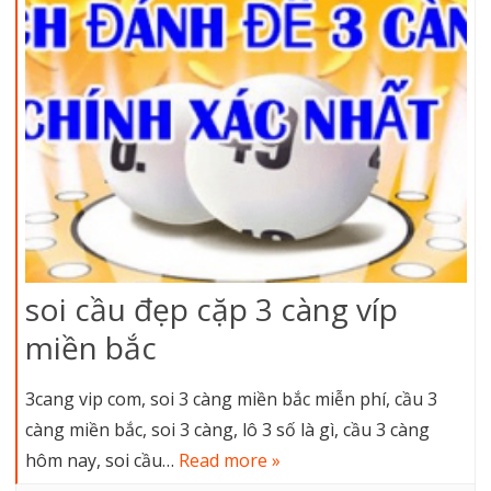
soi cầu đẹp cặp 3 càng víp
miền bắc
3cang vip com, soi 3 càng miền bắc miễn phí, cầu 3
càng miền bắc, soi 3 càng, lô 3 số là gì, cầu 3 càng
hôm nay, soi cầu…
Read more »