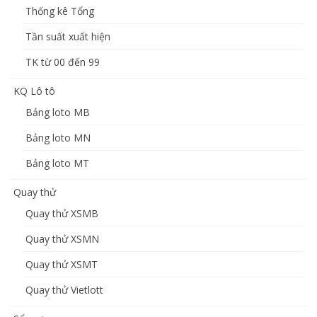
Thống kê Tổng
Tần suất xuất hiện
TK từ 00 đến 99
KQ Lô tô
Bảng loto MB
Bảng loto MN
Bảng loto MT
Quay thử
Quay thử XSMB
Quay thử XSMN
Quay thử XSMT
Quay thử Vietlott