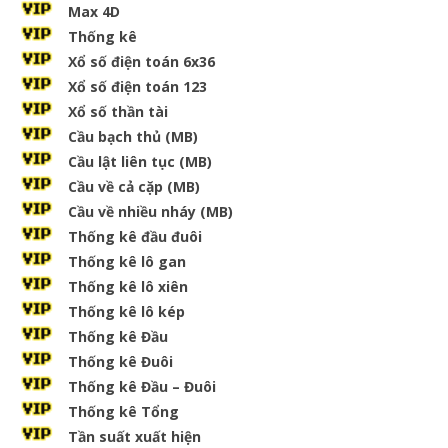
Max 4D
Thống kê
Xổ số điện toán 6x36
Xổ số điện toán 123
Xổ số thần tài
Cầu bạch thủ (MB)
Cầu lật liên tục (MB)
Cầu về cả cặp (MB)
Cầu về nhiều nháy (MB)
Thống kê đầu đuôi
Thống kê lô gan
Thống kê lô xiên
Thống kê lô kép
Thống kê Đầu
Thống kê Đuôi
Thống kê Đầu – Đuôi
Thống kê Tổng
Tần suất xuất hiện