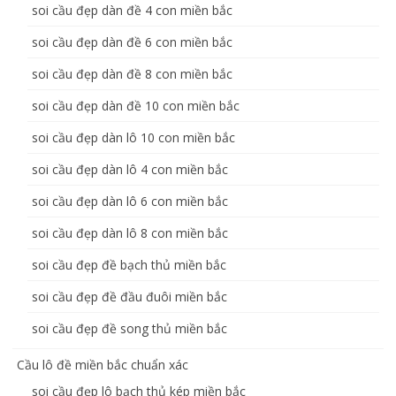
soi cầu đẹp dàn đề 4 con miền bắc
soi cầu đẹp dàn đề 6 con miền bắc
soi cầu đẹp dàn đề 8 con miền bắc
soi cầu đẹp dàn đề 10 con miền bắc
soi cầu đẹp dàn lô 10 con miền bắc
soi cầu đẹp dàn lô 4 con miền bắc
soi cầu đẹp dàn lô 6 con miền bắc
soi cầu đẹp dàn lô 8 con miền bắc
soi cầu đẹp đề bạch thủ miền bắc
soi cầu đẹp đề đầu đuôi miền bắc
soi cầu đẹp đề song thủ miền bắc
Cầu lô đề miền bắc chuẩn xác
soi cầu đẹp lô bạch thủ kép miền bắc