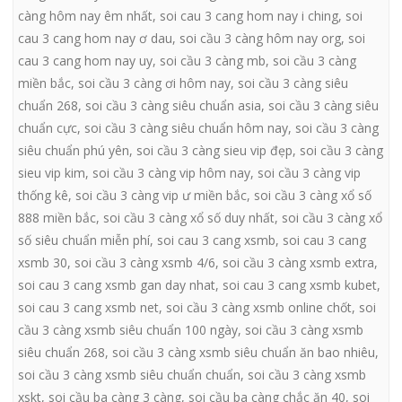
càng hôm nay êm nhất
,
soi cau 3 cang hom nay i ching
,
soi
cau 3 cang hom nay ơ dau
,
soi cầu 3 càng hôm nay org
,
soi
cau 3 cang hom nay uy
,
soi cầu 3 càng mb
,
soi cầu 3 càng
miền bắc
,
soi cầu 3 càng ơi hôm nay
,
soi cầu 3 càng siêu
chuẩn 268
,
soi cầu 3 càng siêu chuẩn asia
,
soi cầu 3 càng siêu
chuẩn cực
,
soi cầu 3 càng siêu chuẩn hôm nay
,
soi cầu 3 càng
siêu chuẩn phú yên
,
soi cầu 3 càng sieu vip đẹp
,
soi cầu 3 càng
sieu vip kim
,
soi cầu 3 càng vip hôm nay
,
soi cầu 3 càng vip
thống kê
,
soi cầu 3 càng vip ư miền bắc
,
soi cầu 3 càng xổ số
888 miền bắc
,
soi cầu 3 càng xổ số duy nhất
,
soi cầu 3 càng xổ
số siêu chuẩn miễn phí
,
soi cau 3 cang xsmb
,
soi cau 3 cang
xsmb 30
,
soi cầu 3 càng xsmb 4/6
,
soi cầu 3 càng xsmb extra
,
soi cau 3 cang xsmb gan day nhat
,
soi cau 3 cang xsmb kubet
,
soi cau 3 cang xsmb net
,
soi cầu 3 càng xsmb online chốt
,
soi
cầu 3 càng xsmb siêu chuẩn 100 ngày
,
soi cầu 3 càng xsmb
siêu chuẩn 268
,
soi cầu 3 càng xsmb siêu chuẩn ăn bao nhiêu
,
soi cầu 3 càng xsmb siêu chuẩn chuẩn
,
soi cầu 3 càng xsmb
xskt
,
soi cầu ba càng 3 càng
,
soi cầu ba càng chắc ăn 40
,
soi