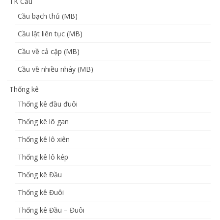
TK Cầu
Cầu bạch thủ (MB)
Cầu lật liên tục (MB)
Cầu về cả cặp (MB)
Cầu về nhiều nháy (MB)
Thống kê
Thống kê đầu đuôi
Thống kê lô gan
Thống kê lô xiên
Thống kê lô kép
Thống kê Đầu
Thống kê Đuôi
Thống kê Đầu – Đuôi