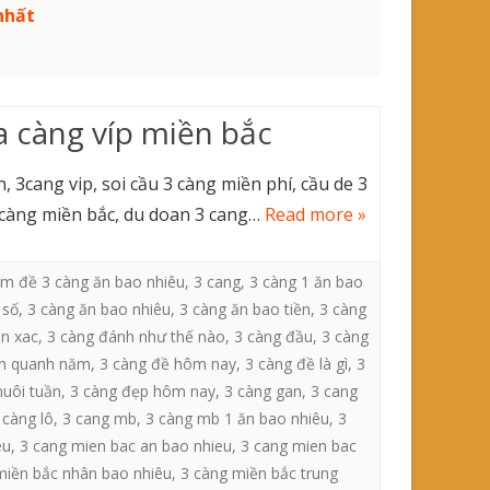
nhất
a càng víp miền bắc
, 3cang vip, soi cầu 3 càng miền phí, cầu de 3
3 càng miền bắc, du doan 3 cang…
Read more »
ểm đề 3 càng ăn bao nhiêu
,
3 cang
,
3 càng 1 ăn bao
 số
,
3 càng ăn bao nhiêu
,
3 càng ăn bao tiền
,
3 càng
n xac
,
3 càng đánh như thế nào
,
3 càng đầu
,
3 càng
ăn quanh năm
,
3 càng đề hôm nay
,
3 càng đề là gì
,
3
nuôi tuần
,
3 càng đẹp hôm nay
,
3 càng gan
,
3 cang
 càng lô
,
3 cang mb
,
3 càng mb 1 ăn bao nhiêu
,
3
eu
,
3 cang mien bac an bao nhieu
,
3 cang mien bac
miền bắc nhân bao nhiêu
,
3 càng miền bắc trung