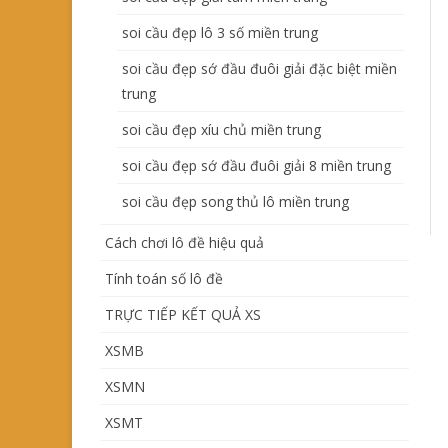
soi cầu đẹp lô 3 số miền trung
soi cầu đẹp sớ đầu đuôi giải đặc biệt miền
trung
soi cầu đẹp xíu chủ miền trung
soi cầu đẹp sớ đầu đuôi giải 8 miền trung
soi cầu đẹp song thủ lô miền trung
Cách chơi lô đề hiệu quả
Tính toán số lô đề
TRỰC TIẾP KẾT QUẢ XS
XSMB
XSMN
XSMT