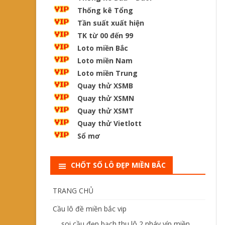
Thống kê Tổng
Tần suất xuất hiện
TK từ 00 đến 99
Loto miền Bắc
Loto miền Nam
Loto miền Trung
Quay thử XSMB
Quay thử XSMN
Quay thử XSMT
Quay thử Vietlott
Sổ mơ
CHỐT SỐ LÔ ĐẸP MIỀN BẮC
TRANG CHỦ
Cầu lô đề miền bắc vip
soi cầu đẹp bạch thu lô 2 nháy víp miền