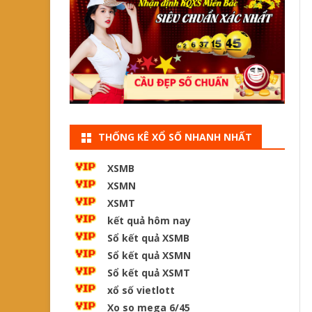
SOI CẦU ĐẸP DÀN ĐỀ 6 CON
MAX 3D
MIỀN BẮC
MAX 4D
SOI CẦU ĐẸP DÀN ĐỀ 8 CON
MIỀN BẮC
THỐNG KÊ
SOI CẦU ĐẸP DÀN ĐỀ 10 CO
MIỀN BẮC
THỐNG KÊ XỔ SỐ NHANH NHẤT
SOI CẦU ĐẸP DÀN LÔ 10 C
MIỀN BẮC
XSMB
SOI CẦU ĐẸP DÀN LÔ 4 CO
XSMN
MIỀN BẮC
XSMT
kết quả hôm nay
SOI CẦU ĐẸP DÀN LÔ 6 CO
Sổ kết quả XSMB
MIỀN BẮC
Sổ kết quả XSMN
Sổ kết quả XSMT
SOI CẦU ĐẸP DÀN LÔ 8 CO
xổ số vietlott
MIỀN BẮC
Xo so mega 6/45