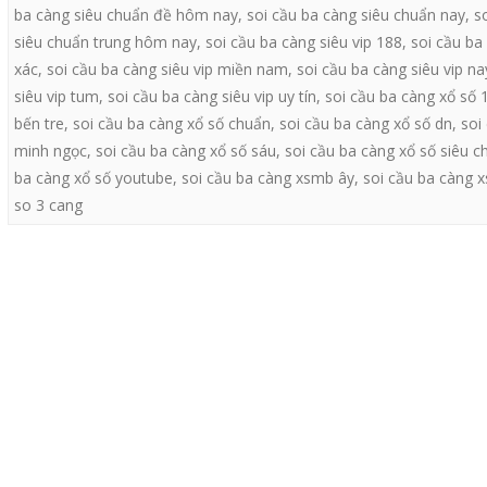
ba càng siêu chuẩn đề hôm nay
,
soi cầu ba càng siêu chuẩn nay
,
s
siêu chuẩn trung hôm nay
,
soi cầu ba càng siêu vip 188
,
soi cầu ba
xác
,
soi cầu ba càng siêu vip miền nam
,
soi cầu ba càng siêu vip na
siêu vip tum
,
soi cầu ba càng siêu vip uy tín
,
soi cầu ba càng xổ số 
bến tre
,
soi cầu ba càng xổ số chuẩn
,
soi cầu ba càng xổ số dn
,
soi
minh ngọc
,
soi cầu ba càng xổ số sáu
,
soi cầu ba càng xổ số siêu c
ba càng xổ số youtube
,
soi cầu ba càng xsmb ây
,
soi cầu ba càng 
so 3 cang