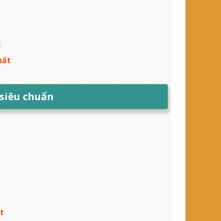
t
hất
 siêu chuẩn
t