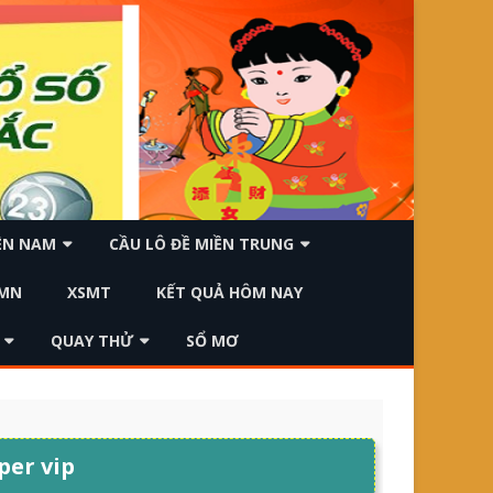
ỀN NAM
CẦU LÔ ĐỀ MIỀN TRUNG
ĐẦU ĐUÔI GIẢI
MN
XSMT
SOI CẦU ĐẸP BAO LÔ MIỀN
KẾT QUẢ HÔM NAY
TRUNG
QUAY THỬ
SỔ MƠ
 LÔ MIỀN NAM
SOI CẦU ĐẸP CẶP XÍU CHỦ MIỀN
 MB
QUAY THỬ XSMB
TRUNG
 XÍU CHỦ MIỀN
 MN
QUAY THỬ XSMN
SOI CẦU ĐẸP ĐẶC BIỆT MIỀN
TRUNG
per vip
I TÁM MIỀN
 MT
QUAY THỬ XSMT