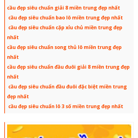
cầu đẹp siêu chuẩn giải 8 miền trung đẹp nhất
cầu đẹp siêu chuẩn bao lô miền trung đẹp nhất
cầu đẹp siêu chuẩn cặp xỉu chủ miền trung đẹp
nhất
cầu đẹp siêu chuẩn song thủ lô miền trung đẹp
nhất
cầu đẹp siêu chuẩn đầu đuôi giải 8 miền trung đẹp
nhất
cầu đẹp siêu chuẩn đầu đuôi đặc biệt miền trung
đẹp nhất
cầu đẹp siêu chuẩn lô 3 số miền trung đẹp nhất