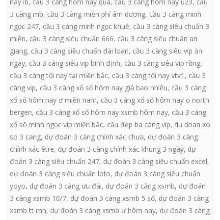
nay ib
,
cầu 3 càng hôm nay qua
,
cầu 3 càng hôm nay u23
,
cầu
3 càng mb
,
cầu 3 càng miễn phí âm dương
,
cầu 3 càng minh
ngọc 247
,
cầu 3 càng minh ngọc khuê
,
cầu 3 càng siêu chuẩn 3
miền
,
cầu 3 càng siêu chuẩn 666
,
cầu 3 càng siêu chuẩn an
giang
,
cầu 3 càng siêu chuẩn đài loan
,
cầu 3 càng siêu vip ăn
ngay
,
cầu 3 càng siêu vip bình định
,
cầu 3 càng siêu vip rồng
,
cầu 3 càng tối nay tại miền bắc
,
cầu 3 càng tối nay vtv1
,
cầu 3
càng vip
,
cầu 3 càng xổ số hôm nay giá bao nhiêu
,
cầu 3 càng
xổ số hôm nay ơ miền nam
,
cầu 3 càng xổ số hôm nay o north
bergen
,
cầu 3 càng xổ số hôm nay xsmb hôm nay
,
cầu 3 càng
xổ số minh ngọc vip miền bắc
,
cầu đẹp ba càng víp
,
du doan xo
so 3 cang
,
dự đoán 3 càng chính xác chưa
,
dự đoán 3 càng
chính xác être
,
dự đoán 3 càng chính xác khung 3 ngày
,
dự
đoán 3 càng siêu chuẩn 247
,
dự đoán 3 càng siêu chuẩn excel
,
dự đoán 3 càng siêu chuẩn loto
,
dự đoán 3 càng siêu chuẩn
yoyo
,
dự đoán 3 càng ưu đãi
,
dự đoán 3 càng xsmb
,
dự đoán
3 càng xsmb 10/7
,
dự đoán 3 càng xsmb 5 số
,
dự đoán 3 càng
xsmb tt mn
,
dự đoán 3 càng xsmb ư hôm nay
,
dự đoán 3 càng