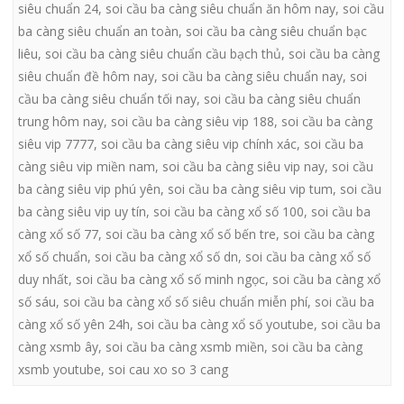
siêu chuẩn 24
,
soi cầu ba càng siêu chuẩn ăn hôm nay
,
soi cầu
ba càng siêu chuẩn an toàn
,
soi cầu ba càng siêu chuẩn bạc
liêu
,
soi cầu ba càng siêu chuẩn cầu bạch thủ
,
soi cầu ba càng
siêu chuẩn đề hôm nay
,
soi cầu ba càng siêu chuẩn nay
,
soi
cầu ba càng siêu chuẩn tối nay
,
soi cầu ba càng siêu chuẩn
trung hôm nay
,
soi cầu ba càng siêu vip 188
,
soi cầu ba càng
siêu vip 7777
,
soi cầu ba càng siêu vip chính xác
,
soi cầu ba
càng siêu vip miền nam
,
soi cầu ba càng siêu vip nay
,
soi cầu
ba càng siêu vip phú yên
,
soi cầu ba càng siêu vip tum
,
soi cầu
ba càng siêu vip uy tín
,
soi cầu ba càng xổ số 100
,
soi cầu ba
càng xổ số 77
,
soi cầu ba càng xổ số bến tre
,
soi cầu ba càng
xổ số chuẩn
,
soi cầu ba càng xổ số dn
,
soi cầu ba càng xổ số
duy nhất
,
soi cầu ba càng xổ số minh ngọc
,
soi cầu ba càng xổ
số sáu
,
soi cầu ba càng xổ số siêu chuẩn miễn phí
,
soi cầu ba
càng xổ số yên 24h
,
soi cầu ba càng xổ số youtube
,
soi cầu ba
càng xsmb ây
,
soi cầu ba càng xsmb miền
,
soi cầu ba càng
xsmb youtube
,
soi cau xo so 3 cang