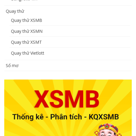
Quay thử
Quay thử XSMB
Quay thử XSMN
Quay thử XSMT
Quay thử Vietlott
Sổ mơ