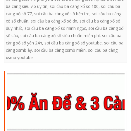
ba càng siêu vip uy tín
,
soi cầu ba càng xổ số 100
,
soi cầu ba
càng xổ số 77
,
soi cầu ba càng xổ số bến tre
,
soi cầu ba càng
xổ số chuẩn
,
soi cầu ba càng xổ số dn
,
soi cầu ba càng xổ số
duy nhất
,
soi cầu ba càng xổ số minh ngọc
,
soi cầu ba càng xổ
số sáu
,
soi cầu ba càng xổ số siêu chuẩn miễn phí
,
soi cầu ba
càng xổ số yên 24h
,
soi cầu ba càng xổ số youtube
,
soi cầu ba
càng xsmb ây
,
soi cầu ba càng xsmb miền
,
soi cầu ba càng
xsmb youtube