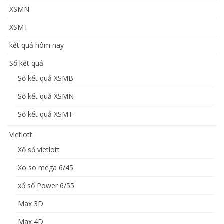
XSMN
XSMT
kết quả hôm nay
Sổ kết quả
Sổ kết quả XSMB
Sổ kết quả XSMN
Sổ kết quả XSMT
Vietlott
Xổ số vietlott
Xo so mega 6/45
xổ số Power 6/55
Max 3D
Max 4D