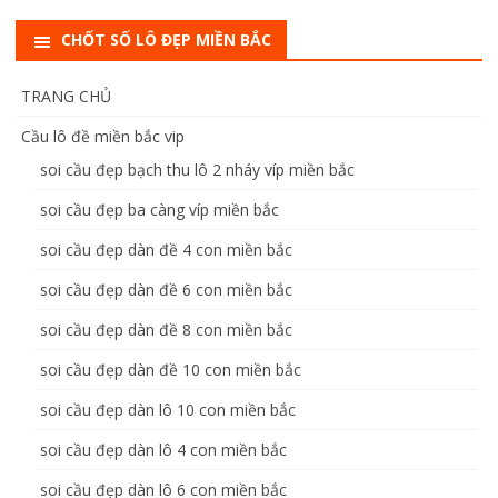
CHỐT SỐ LÔ ĐẸP MIỀN BẮC
TRANG CHỦ
Cầu lô đề miền bắc vip
soi cầu đẹp bạch thu lô 2 nháy víp miền bắc
soi cầu đẹp ba càng víp miền bắc
soi cầu đẹp dàn đề 4 con miền bắc
soi cầu đẹp dàn đề 6 con miền bắc
soi cầu đẹp dàn đề 8 con miền bắc
soi cầu đẹp dàn đề 10 con miền bắc
soi cầu đẹp dàn lô 10 con miền bắc
soi cầu đẹp dàn lô 4 con miền bắc
soi cầu đẹp dàn lô 6 con miền bắc