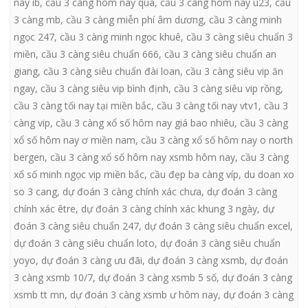
nay ib
,
cầu 3 càng hôm nay qua
,
cầu 3 càng hôm nay u23
,
cầu
3 càng mb
,
cầu 3 càng miễn phí âm dương
,
cầu 3 càng minh
ngọc 247
,
cầu 3 càng minh ngọc khuê
,
cầu 3 càng siêu chuẩn 3
miền
,
cầu 3 càng siêu chuẩn 666
,
cầu 3 càng siêu chuẩn an
giang
,
cầu 3 càng siêu chuẩn đài loan
,
cầu 3 càng siêu vip ăn
ngay
,
cầu 3 càng siêu vip bình định
,
cầu 3 càng siêu vip rồng
,
cầu 3 càng tối nay tại miền bắc
,
cầu 3 càng tối nay vtv1
,
cầu 3
càng vip
,
cầu 3 càng xổ số hôm nay giá bao nhiêu
,
cầu 3 càng
xổ số hôm nay ơ miền nam
,
cầu 3 càng xổ số hôm nay o north
bergen
,
cầu 3 càng xổ số hôm nay xsmb hôm nay
,
cầu 3 càng
xổ số minh ngọc vip miền bắc
,
cầu đẹp ba càng víp
,
du doan xo
so 3 cang
,
dự đoán 3 càng chính xác chưa
,
dự đoán 3 càng
chính xác être
,
dự đoán 3 càng chính xác khung 3 ngày
,
dự
đoán 3 càng siêu chuẩn 247
,
dự đoán 3 càng siêu chuẩn excel
,
dự đoán 3 càng siêu chuẩn loto
,
dự đoán 3 càng siêu chuẩn
yoyo
,
dự đoán 3 càng ưu đãi
,
dự đoán 3 càng xsmb
,
dự đoán
3 càng xsmb 10/7
,
dự đoán 3 càng xsmb 5 số
,
dự đoán 3 càng
xsmb tt mn
,
dự đoán 3 càng xsmb ư hôm nay
,
dự đoán 3 càng