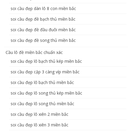
soi cầu đẹp dàn lô 8 con miền bắc
soi cầu đẹp đề bạch thủ miền bắc
soi cầu đẹp đề đầu đuôi miền bắc
soi cầu đẹp đề song thủ miền bắc
Cầu lô đề miền bắc chuẩn xác
soi cầu đẹp lô bạch thủ kép miền bắc
soi cầu đẹp cặp 3 càng víp miền bắc
soi cầu đẹp lô bạch thủ miền bắc
soi cầu đẹp lô song thủ kép miền bắc
soi cầu đẹp lô song thủ miền bắc
soi cầu đẹp lô xiên 2 miền bắc
soi cầu đẹp lô xiên 3 miền bắc