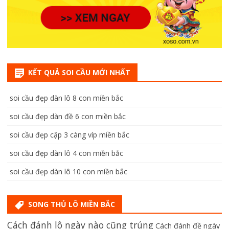
KẾT QUẢ SOI CẦU MỚI NHẤT
soi cầu đẹp dàn lô 8 con miền bắc
soi cầu đẹp dàn đề 6 con miền bắc
soi cầu đẹp cặp 3 càng víp miền bắc
soi cầu đẹp dàn lô 4 con miền bắc
soi cầu đẹp dàn lô 10 con miền bắc
SONG THỦ LÔ MIỀN BẮC
Cách đánh lô ngày nào cũng trúng
Cách đánh đề ngày