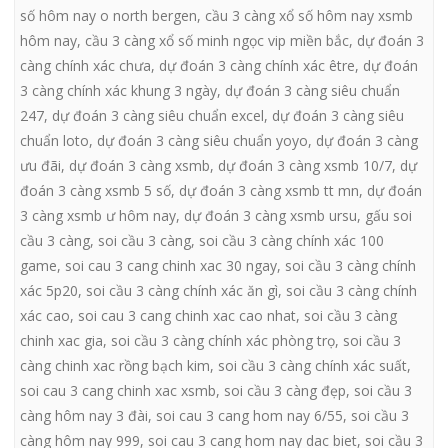
số hôm nay o north bergen
,
cầu 3 càng xổ số hôm nay xsmb
hôm nay
,
cầu 3 càng xổ số minh ngọc vip miền bắc
,
dự đoán 3
càng chính xác chưa
,
dự đoán 3 càng chính xác être
,
dự đoán
3 càng chính xác khung 3 ngày
,
dự đoán 3 càng siêu chuẩn
247
,
dự đoán 3 càng siêu chuẩn excel
,
dự đoán 3 càng siêu
chuẩn loto
,
dự đoán 3 càng siêu chuẩn yoyo
,
dự đoán 3 càng
ưu đãi
,
dự đoán 3 càng xsmb
,
dự đoán 3 càng xsmb 10/7
,
dự
đoán 3 càng xsmb 5 số
,
dự đoán 3 càng xsmb tt mn
,
dự đoán
3 càng xsmb ư hôm nay
,
dự đoán 3 càng xsmb ursu
,
gấu soi
cầu 3 càng
,
soi cầu 3 càng
,
soi cầu 3 càng chính xác 100
game
,
soi cau 3 cang chinh xac 30 ngay
,
soi cầu 3 càng chính
xác 5p20
,
soi cầu 3 càng chính xác ăn gì
,
soi cầu 3 càng chính
xác cao
,
soi cau 3 cang chinh xac cao nhat
,
soi cầu 3 càng
chinh xac gia
,
soi cầu 3 càng chính xác phòng trọ
,
soi cầu 3
càng chinh xac rồng bạch kim
,
soi cầu 3 càng chính xác suất
,
soi cau 3 cang chinh xac xsmb
,
soi cầu 3 càng đẹp
,
soi cầu 3
càng hôm nay 3 đài
,
soi cau 3 cang hom nay 6/55
,
soi cầu 3
càng hôm nay 999
,
soi cau 3 cang hom nay dac biet
,
soi cầu 3