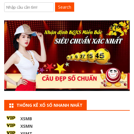
Search
THỐNG KÊ XỔ SỐ NHANH NHẤT
XSMB
XSMN
XSMT