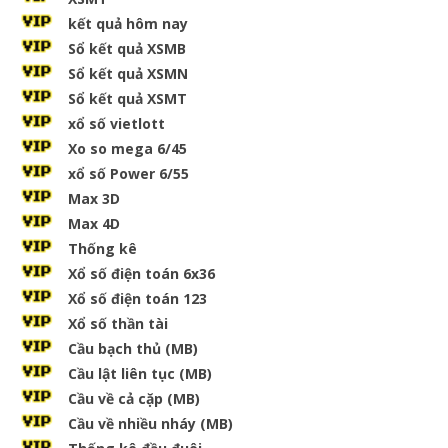
kết quả hôm nay
Sổ kết quả XSMB
Sổ kết quả XSMN
Sổ kết quả XSMT
xổ số vietlott
Xo so mega 6/45
xổ số Power 6/55
Max 3D
Max 4D
Thống kê
Xổ số điện toán 6x36
Xổ số điện toán 123
Xổ số thần tài
Cầu bạch thủ (MB)
Cầu lật liên tục (MB)
Cầu về cả cặp (MB)
Cầu về nhiều nháy (MB)