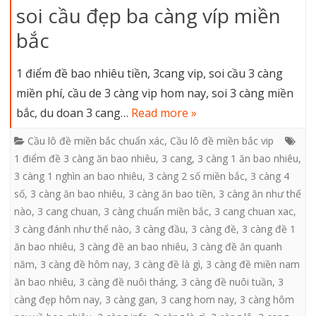
soi cầu đẹp ba càng víp miền
bắc
1 điểm đề bao nhiêu tiền, 3cang vip, soi cầu 3 càng
miền phí, cầu de 3 càng vip hom nay, soi 3 càng miền
bắc, du doan 3 cang…
Read more »
Cầu lô đề miền bắc chuẩn xác
,
Cầu lô đề miền bắc vip
1 điểm đề 3 càng ăn bao nhiêu
,
3 cang
,
3 càng 1 ăn bao nhiêu
,
3 càng 1 nghìn an bao nhiêu
,
3 càng 2 số miền bắc
,
3 càng 4
số
,
3 càng ăn bao nhiêu
,
3 càng ăn bao tiền
,
3 càng ăn như thế
nào
,
3 cang chuan
,
3 càng chuẩn miền bắc
,
3 cang chuan xac
,
3 càng đánh như thế nào
,
3 càng đầu
,
3 càng đề
,
3 càng đề 1
ăn bao nhiêu
,
3 càng đề an bao nhiêu
,
3 càng đề ăn quanh
năm
,
3 càng đề hôm nay
,
3 càng đề là gì
,
3 càng đề miền nam
ăn bao nhiêu
,
3 càng đề nuôi tháng
,
3 càng đề nuôi tuần
,
3
càng đẹp hôm nay
,
3 càng gan
,
3 cang hom nay
,
3 càng hôm