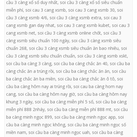
cầu 3 càng xổ số duy nhất
,
soi cầu 3 càng xổ số siêu chuẩn
miễn phí
,
soi cau 3 cang xsmb
,
soi cau 3 cang xsmb 30
,
soi
cầu 3 càng xsmb 4/6
,
soi cầu 3 càng xsmb extra
,
soi cau 3
cang xsmb gan day nhat
,
soi cau 3 cang xsmb kubet
,
soi cau 3
cang xsmb net
,
soi cầu 3 càng xsmb online chốt
,
soi cầu 3
càng xsmb siêu chuẩn 100 ngày
,
soi cầu 3 càng xsmb siêu
chuẩn 268
,
soi cầu 3 càng xsmb siêu chuẩn ăn bao nhiêu
,
soi
cầu 3 càng xsmb siêu chuẩn chuẩn
,
soi cầu 3 càng xsmb xskt
,
soi cầu ba càng 3 càng
,
soi cầu ba càng chắc ăn 40
,
soi cầu ba
càng chắc ăn a trúng rồi
,
soi cầu ba càng chắc ăn ăn
,
soi cầu
ba càng chắc ăn ba miền
,
soi cầu ba càng chắc ăn ô tô
,
soi
cầu ba càng hôm nay ai trúng rồi
,
soi cau ba càng hom nay
cang
,
soi cầu ba càng hôm nay giờ
,
soi cầu ba càng hôm nay
khung 3 ngày
,
soi cầu ba càng miễn phí 5 số
,
soi cầu ba càng
miễn phí 888 2nháy
,
soi cầu ba càng miễn phí 888 mt
,
soi cầu
ba càng minh ngọc 899
,
soi cầu ba càng minh ngọc app
,
soi
cầu ba càng minh ngọc không
,
soi cầu ba càng minh ngọc số
miền nam
,
soi cầu ba càng minh ngọc uah
,
soi cầu ba càng