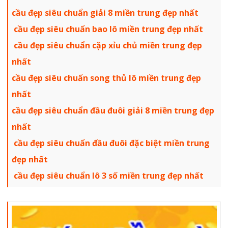
cầu đẹp siêu chuẩn giải 8 miền trung đẹp nhất
cầu đẹp siêu chuẩn bao lô miền trung đẹp nhất
cầu đẹp siêu chuẩn cặp xỉu chủ miền trung đẹp
nhất
cầu đẹp siêu chuẩn song thủ lô miền trung đẹp
nhất
cầu đẹp siêu chuẩn đầu đuôi giải 8 miền trung đẹp
nhất
cầu đẹp siêu chuẩn đầu đuôi đặc biệt miền trung
đẹp nhất
cầu đẹp siêu chuẩn lô 3 số miền trung đẹp nhất