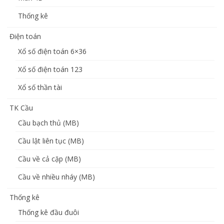
Thống kê
Điện toán
Xổ số điện toán 6×36
Xổ số điện toán 123
Xổ số thần tài
TK Cầu
Cầu bạch thủ (MB)
Cầu lật liên tục (MB)
Cầu về cả cặp (MB)
Cầu về nhiều nháy (MB)
Thống kê
Thống kê đầu đuôi