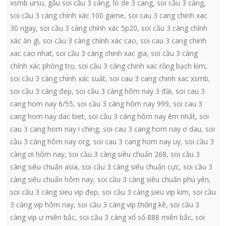
xsmb ursu
,
gấu soi cầu 3 càng
,
lo de 3 cang
,
soi cầu 3 càng
,
soi cầu 3 càng chính xác 100 game
,
soi cau 3 cang chinh xac
30 ngay
,
soi cầu 3 càng chính xác 5p20
,
soi cầu 3 càng chính
xác ăn gì
,
soi cầu 3 càng chính xác cao
,
soi cau 3 cang chinh
xac cao nhat
,
soi cầu 3 càng chinh xac gia
,
soi cầu 3 càng
chính xác phòng trọ
,
soi cầu 3 càng chinh xac rồng bạch kim
,
soi cầu 3 càng chính xác suất
,
soi cau 3 cang chinh xac xsmb
,
soi cầu 3 càng đẹp
,
soi cầu 3 càng hôm nay 3 đài
,
soi cau 3
cang hom nay 6/55
,
soi cầu 3 càng hôm nay 999
,
soi cau 3
cang hom nay dac biet
,
soi cầu 3 càng hôm nay êm nhất
,
soi
cau 3 cang hom nay i ching
,
soi cau 3 cang hom nay ơ dau
,
soi
cầu 3 càng hôm nay org
,
soi cau 3 cang hom nay uy
,
soi cầu 3
càng ơi hôm nay
,
soi cầu 3 càng siêu chuẩn 268
,
soi cầu 3
càng siêu chuẩn asia
,
soi cầu 3 càng siêu chuẩn cực
,
soi cầu 3
càng siêu chuẩn hôm nay
,
soi cầu 3 càng siêu chuẩn phú yên
,
soi cầu 3 càng sieu vip đẹp
,
soi cầu 3 càng sieu vip kim
,
soi cầu
3 càng vip hôm nay
,
soi cầu 3 càng vip thống kê
,
soi cầu 3
càng vip ư miền bắc
,
soi cầu 3 càng xổ số 888 miền bắc
,
soi