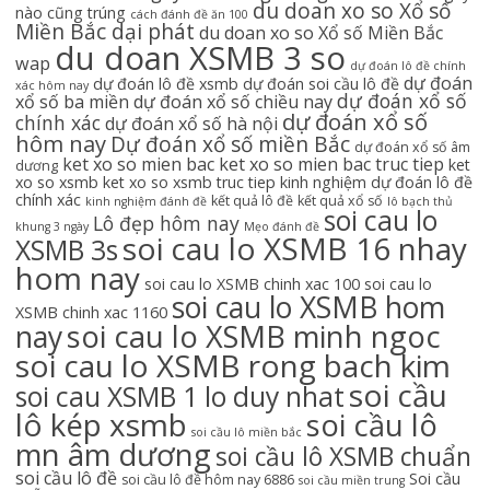
du doan xo so Xổ số
nào cũng trúng
cách đánh đề ăn 100
Miền Bắc dại phát
du doan xo so Xổ số Miền Bắc
du doan XSMB 3 so
wap
dự đoán lô đề chính
dự đoán
dự đoán lô đề xsmb
dự đoán soi cầu lô đề
xác hôm nay
dự đoán xổ số
xổ số ba miền
dự đoán xổ số chiều nay
dự đoán xổ số
chính xác
dự đoán xổ số hà nội
hôm nay
Dự đoán xổ số miền Bắc
dự đoán xổ số âm
ket xo so mien bac
ket xo so mien bac truc tiep
ket
dương
xo so xsmb
ket xo so xsmb truc tiep
kinh nghiệm dự đoán lô đề
chính xác
kết quả lô đề
kết quả xổ số
kinh nghiệm đánh đề
lô bạch thủ
soi cau lo
Lô đẹp hôm nay
khung 3 ngày
Mẹo đánh đề
soi cau lo XSMB 16 nhay
XSMB 3s
hom nay
soi cau lo XSMB chinh xac 100
soi cau lo
soi cau lo XSMB hom
XSMB chinh xac 1160
soi cau lo XSMB minh ngoc
nay
soi cau lo XSMB rong bach kim
soi cầu
soi cau XSMB 1 lo duy nhat
lô kép xsmb
soi cầu lô
soi cầu lô miền bắc
mn âm dương
soi cầu lô XSMB chuẩn
soi cầu lô đề
Soi cầu
soi cầu lô đề hôm nay 6886
soi cầu miền trung