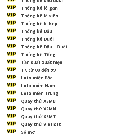
Thống kê đầu đuôi
Thống kê lô gan
Thống kê lô xiên
Thống kê lô kép
Thống kê Đầu
Thống kê Đuôi
Thống kê Đầu – Đuôi
Thống kê Tổng
Tần suất xuất hiện
TK từ 00 đến 99
Loto miền Bắc
Loto miền Nam
Loto miền Trung
Quay thử XSMB
Quay thử XSMN
Quay thử XSMT
Quay thử Vietlott
Sổ mơ