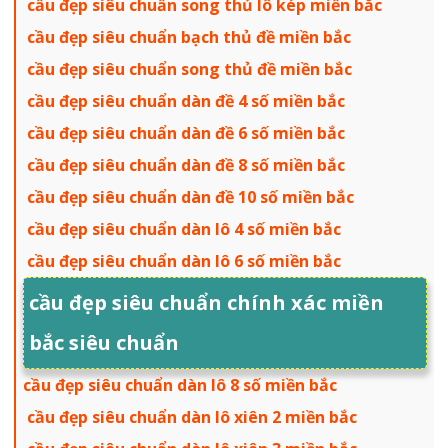
cầu đẹp siêu chuẩn song thủ lô kép miền bắc
cầu đẹp siêu chuẩn bạch thủ đề miền bắc
cầu đẹp siêu chuẩn song thủ đề miền bắc
cầu đẹp siêu chuẩn dàn đề 4 số miền bắc
cầu đẹp siêu chuẩn dàn đề 6 số miền bắc
cầu đẹp siêu chuẩn dàn đề 8 số miền bắc
cầu đẹp siêu chuẩn dàn đề 10 số miền bắc
cầu đẹp siêu chuẩn dàn lô 4 số miền bắc
cầu đẹp siêu chuẩn dàn lô 6 số miền bắc
cầu đẹp siêu chuẩn chính xác miền
bắc siêu chuẩn
cầu đẹp siêu chuẩn dàn lô 8 số miền bắc
cầu đẹp siêu chuẩn dàn lô xiên 2 miền bắc