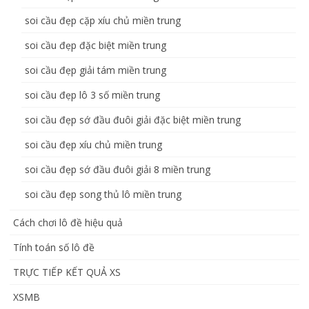
soi cầu đẹp cặp xíu chủ miền trung
soi cầu đẹp đặc biệt miền trung
soi cầu đẹp giải tám miền trung
soi cầu đẹp lô 3 số miền trung
soi cầu đẹp sớ đầu đuôi giải đặc biệt miền trung
soi cầu đẹp xíu chủ miền trung
soi cầu đẹp sớ đầu đuôi giải 8 miền trung
soi cầu đẹp song thủ lô miền trung
Cách chơi lô đề hiệu quả
Tính toán số lô đề
TRỰC TIẾP KẾT QUẢ XS
XSMB