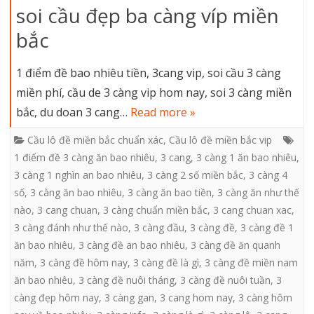
soi cầu đẹp ba càng víp miền
bắc
1 điểm đề bao nhiêu tiền, 3cang vip, soi cầu 3 càng
miền phí, cầu de 3 càng vip hom nay, soi 3 càng miền
bắc, du doan 3 cang…
Read more »
Cầu lô đề miền bắc chuẩn xác
,
Cầu lô đề miền bắc vip
1 điểm đề 3 càng ăn bao nhiêu
,
3 cang
,
3 càng 1 ăn bao nhiêu
,
3 càng 1 nghìn an bao nhiêu
,
3 càng 2 số miền bắc
,
3 càng 4
số
,
3 càng ăn bao nhiêu
,
3 càng ăn bao tiền
,
3 càng ăn như thế
nào
,
3 cang chuan
,
3 càng chuẩn miền bắc
,
3 cang chuan xac
,
3 càng đánh như thế nào
,
3 càng đầu
,
3 càng đề
,
3 càng đề 1
ăn bao nhiêu
,
3 càng đề an bao nhiêu
,
3 càng đề ăn quanh
năm
,
3 càng đề hôm nay
,
3 càng đề là gì
,
3 càng đề miền nam
ăn bao nhiêu
,
3 càng đề nuôi tháng
,
3 càng đề nuôi tuần
,
3
càng đẹp hôm nay
,
3 càng gan
,
3 cang hom nay
,
3 càng hôm