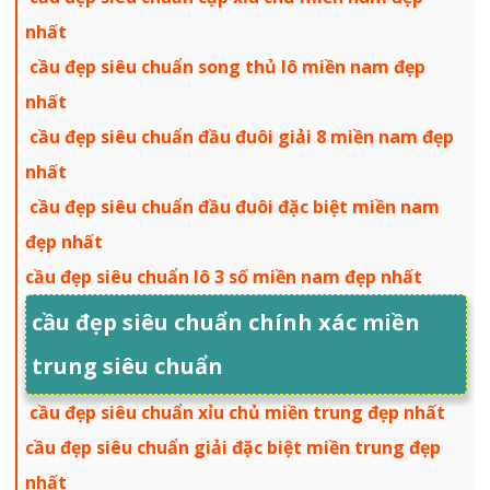
nhất
cầu đẹp siêu chuẩn song thủ lô miền nam đẹp
nhất
cầu đẹp siêu chuẩn đầu đuôi giải 8 miền nam đẹp
nhất
cầu đẹp siêu chuẩn đầu đuôi đặc biệt miền nam
đẹp nhất
cầu đẹp siêu chuẩn lô 3 số miền nam đẹp nhất
cầu đẹp siêu chuẩn chính xác miền
trung siêu chuẩn
cầu đẹp siêu chuẩn xỉu chủ miền trung đẹp nhất
cầu đẹp siêu chuẩn giải đặc biệt miền trung đẹp
nhất