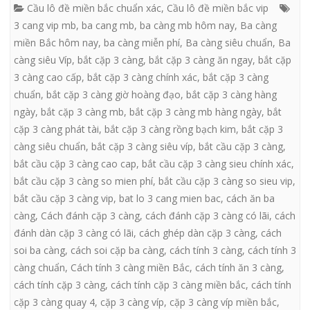
Cầu lô đề miền bắc chuẩn xác
,
Cầu lô đề miền bắc vip
3 cang vip mb
,
ba cang mb
,
ba càng mb hôm nay
,
Ba càng
miền Bắc hôm nay
,
ba càng miễn phí
,
Ba càng siêu chuẩn
,
Ba
càng siêu Víp
,
bắt cặp 3 càng
,
bắt cặp 3 càng ăn ngay
,
bắt cặp
3 càng cao cấp
,
bắt cặp 3 càng chính xác
,
bắt cặp 3 càng
chuẩn
,
bắt cặp 3 càng giờ hoàng đạo
,
bắt cặp 3 càng hàng
ngày
,
bắt cặp 3 càng mb
,
bắt cặp 3 càng mb hàng ngày
,
bắt
cặp 3 càng phát tài
,
bắt cặp 3 càng rồng bạch kim
,
bắt cặp 3
càng siêu chuẩn
,
bắt cặp 3 càng siêu víp
,
bắt cầu cặp 3 càng
,
bắt cầu cặp 3 càng cao cap
,
bắt cầu cặp 3 càng sieu chính xác
,
bắt cầu cặp 3 càng so mien phí
,
bắt cầu cặp 3 càng so sieu vip
,
bắt cầu cặp 3 càng vip
,
bat lo 3 cang mien bac
,
cách ăn ba
càng
,
Cách đánh cặp 3 càng
,
cách đánh cặp 3 càng có lãi
,
cách
đánh dàn cặp 3 càng có lãi
,
cách ghép dàn cặp 3 càng
,
cách
soi ba càng
,
cách soi cặp ba càng
,
cách tính 3 càng
,
cách tính 3
càng chuẩn
,
Cách tính 3 càng miền Bắc
,
cách tính ăn 3 càng
,
cách tính cặp 3 càng
,
cách tính cặp 3 càng miền bắc
,
cách tính
cặp 3 càng quay 4
,
cặp 3 càng víp
,
cặp 3 càng víp miền bắc
,