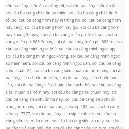
cầu ba càng chắc ăn a trúng rồi
,
soi cầu ba càng chắc ăn ăn
,
soi cầu ba càng chắc ăn ba miền
,
soi cầu ba càng chắc ăn ô
tô
,
soi cầu ba càng hôm nay ai trúng rồi
,
soi cau ba càng hom
nay cang
,
soi cầu ba càng hôm nay giờ
,
soi cầu ba càng hôm
nay khung 3 ngày
,
soi cầu ba càng miễn phí 5 số
,
soi cầu ba
càng miễn phí 888 2nháy
,
soi cầu ba càng miễn phí 888 mt
,
soi
cầu ba càng minh ngọc 899
,
soi cầu ba càng minh ngọc app
,
soi cầu ba càng minh ngọc không
,
soi cầu ba càng minh ngọc
số miền nam
,
soi cầu ba càng minh ngọc uah
,
soi cầu ba càng
siêu chuẩn 24
,
soi cầu ba càng siêu chuẩn ăn hôm nay
,
soi cầu
ba càng siêu chuẩn an toàn
,
soi cầu ba càng siêu chuẩn bạc
liêu
,
soi cầu ba càng siêu chuẩn cầu bạch thủ
,
soi cầu ba càng
siêu chuẩn đề hôm nay
,
soi cầu ba càng siêu chuẩn nay
,
soi
cầu ba càng siêu chuẩn tối nay
,
soi cầu ba càng siêu chuẩn
trung hôm nay
,
soi cầu ba càng siêu vip 188
,
soi cầu ba càng
siêu vip 7777
,
soi cầu ba càng siêu vip chính xác
,
soi cầu ba
càng siêu vip miền nam
,
soi cầu ba càng siêu vip nay
,
soi cầu
ba càng siêu vip phú yên
,
soi cầu ba càng siêu vip tum
,
soi cầu