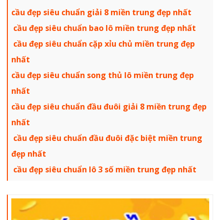
cầu đẹp siêu chuẩn giải 8 miền trung đẹp nhất
cầu đẹp siêu chuẩn bao lô miền trung đẹp nhất
cầu đẹp siêu chuẩn cặp xỉu chủ miền trung đẹp
nhất
cầu đẹp siêu chuẩn song thủ lô miền trung đẹp
nhất
cầu đẹp siêu chuẩn đầu đuôi giải 8 miền trung đẹp
nhất
cầu đẹp siêu chuẩn đầu đuôi đặc biệt miền trung
đẹp nhất
cầu đẹp siêu chuẩn lô 3 số miền trung đẹp nhất