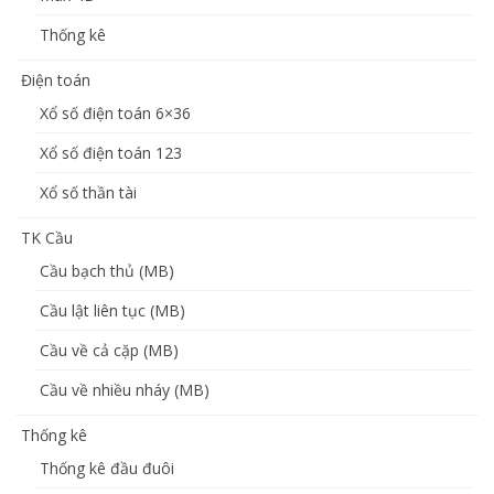
Thống kê
Điện toán
Xổ số điện toán 6×36
Xổ số điện toán 123
Xổ số thần tài
TK Cầu
Cầu bạch thủ (MB)
Cầu lật liên tục (MB)
Cầu về cả cặp (MB)
Cầu về nhiều nháy (MB)
Thống kê
Thống kê đầu đuôi