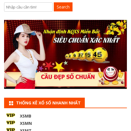
Search
THỐNG KÊ XỔ SỐ NHANH NHẤT
XSMB
XSMN
XSMT