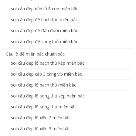
soi cầu đẹp dàn lô 8 con miền bắc
soi cầu đẹp đề bạch thủ miền bắc
soi cầu đẹp đề đầu đuôi miền bắc
soi cầu đẹp đề song thủ miền bắc
Cầu lô đề miền bắc chuẩn xác
soi cầu đẹp lô bạch thủ kép miền bắc
soi cầu đẹp cặp 3 càng víp miền bắc
soi cầu đẹp lô bạch thủ miền bắc
soi cầu đẹp lô song thủ kép miền bắc
soi cầu đẹp lô song thủ miền bắc
soi cầu đẹp lô xiên 2 miền bắc
soi cầu đẹp lô xiên 3 miền bắc