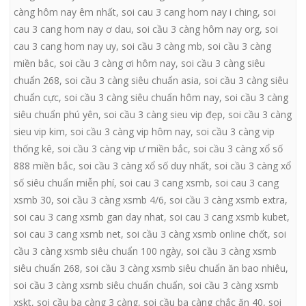
càng hôm nay êm nhất
,
soi cau 3 cang hom nay i ching
,
soi
cau 3 cang hom nay ơ dau
,
soi cầu 3 càng hôm nay org
,
soi
cau 3 cang hom nay uy
,
soi cầu 3 càng mb
,
soi cầu 3 càng
miền bắc
,
soi cầu 3 càng ơi hôm nay
,
soi cầu 3 càng siêu
chuẩn 268
,
soi cầu 3 càng siêu chuẩn asia
,
soi cầu 3 càng siêu
chuẩn cực
,
soi cầu 3 càng siêu chuẩn hôm nay
,
soi cầu 3 càng
siêu chuẩn phú yên
,
soi cầu 3 càng sieu vip đẹp
,
soi cầu 3 càng
sieu vip kim
,
soi cầu 3 càng vip hôm nay
,
soi cầu 3 càng vip
thống kê
,
soi cầu 3 càng vip ư miền bắc
,
soi cầu 3 càng xổ số
888 miền bắc
,
soi cầu 3 càng xổ số duy nhất
,
soi cầu 3 càng xổ
số siêu chuẩn miễn phí
,
soi cau 3 cang xsmb
,
soi cau 3 cang
xsmb 30
,
soi cầu 3 càng xsmb 4/6
,
soi cầu 3 càng xsmb extra
,
soi cau 3 cang xsmb gan day nhat
,
soi cau 3 cang xsmb kubet
,
soi cau 3 cang xsmb net
,
soi cầu 3 càng xsmb online chốt
,
soi
cầu 3 càng xsmb siêu chuẩn 100 ngày
,
soi cầu 3 càng xsmb
siêu chuẩn 268
,
soi cầu 3 càng xsmb siêu chuẩn ăn bao nhiêu
,
soi cầu 3 càng xsmb siêu chuẩn chuẩn
,
soi cầu 3 càng xsmb
xskt
,
soi cầu ba càng 3 càng
,
soi cầu ba càng chắc ăn 40
,
soi