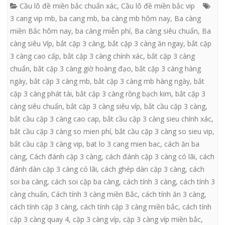
Cầu lô đề miền bắc chuẩn xác
,
Cầu lô đề miền bắc vip
3 cang vip mb
,
ba cang mb
,
ba càng mb hôm nay
,
Ba càng
miền Bắc hôm nay
,
ba càng miễn phí
,
Ba càng siêu chuẩn
,
Ba
càng siêu Víp
,
bắt cặp 3 càng
,
bắt cặp 3 càng ăn ngay
,
bắt cặp
3 càng cao cấp
,
bắt cặp 3 càng chính xác
,
bắt cặp 3 càng
chuẩn
,
bắt cặp 3 càng giờ hoàng đạo
,
bắt cặp 3 càng hàng
ngày
,
bắt cặp 3 càng mb
,
bắt cặp 3 càng mb hàng ngày
,
bắt
cặp 3 càng phát tài
,
bắt cặp 3 càng rồng bạch kim
,
bắt cặp 3
càng siêu chuẩn
,
bắt cặp 3 càng siêu víp
,
bắt cầu cặp 3 càng
,
bắt cầu cặp 3 càng cao cap
,
bắt cầu cặp 3 càng sieu chính xác
,
bắt cầu cặp 3 càng so mien phí
,
bắt cầu cặp 3 càng so sieu vip
,
bắt cầu cặp 3 càng vip
,
bat lo 3 cang mien bac
,
cách ăn ba
càng
,
Cách đánh cặp 3 càng
,
cách đánh cặp 3 càng có lãi
,
cách
đánh dàn cặp 3 càng có lãi
,
cách ghép dàn cặp 3 càng
,
cách
soi ba càng
,
cách soi cặp ba càng
,
cách tính 3 càng
,
cách tính 3
càng chuẩn
,
Cách tính 3 càng miền Bắc
,
cách tính ăn 3 càng
,
cách tính cặp 3 càng
,
cách tính cặp 3 càng miền bắc
,
cách tính
cặp 3 càng quay 4
,
cặp 3 càng víp
,
cặp 3 càng víp miền bắc
,