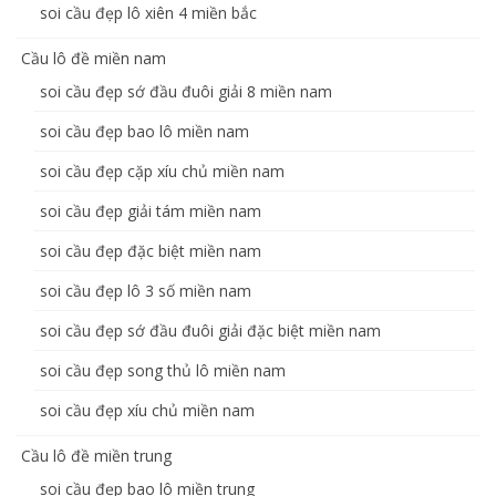
soi cầu đẹp lô xiên 4 miền bắc
Cầu lô đề miền nam
soi cầu đẹp sớ đầu đuôi giải 8 miền nam
soi cầu đẹp bao lô miền nam
soi cầu đẹp cặp xíu chủ miền nam
soi cầu đẹp giải tám miền nam
soi cầu đẹp đặc biệt miền nam
soi cầu đẹp lô 3 số miền nam
soi cầu đẹp sớ đầu đuôi giải đặc biệt miền nam
soi cầu đẹp song thủ lô miền nam
soi cầu đẹp xíu chủ miền nam
Cầu lô đề miền trung
soi cầu đẹp bao lô miền trung