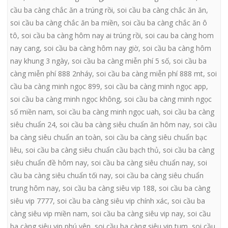
cầu ba càng chắc ăn a trúng rồi
,
soi cầu ba càng chắc ăn ăn
,
soi cầu ba càng chắc ăn ba miền
,
soi cầu ba càng chắc ăn ô
tô
,
soi cầu ba càng hôm nay ai trúng rồi
,
soi cau ba càng hom
nay cang
,
soi cầu ba càng hôm nay giờ
,
soi cầu ba càng hôm
nay khung 3 ngày
,
soi cầu ba càng miễn phí 5 số
,
soi cầu ba
càng miễn phí 888 2nháy
,
soi cầu ba càng miễn phí 888 mt
,
soi
cầu ba càng minh ngọc 899
,
soi cầu ba càng minh ngọc app
,
soi cầu ba càng minh ngọc không
,
soi cầu ba càng minh ngọc
số miền nam
,
soi cầu ba càng minh ngọc uah
,
soi cầu ba càng
siêu chuẩn 24
,
soi cầu ba càng siêu chuẩn ăn hôm nay
,
soi cầu
ba càng siêu chuẩn an toàn
,
soi cầu ba càng siêu chuẩn bạc
liêu
,
soi cầu ba càng siêu chuẩn cầu bạch thủ
,
soi cầu ba càng
siêu chuẩn đề hôm nay
,
soi cầu ba càng siêu chuẩn nay
,
soi
cầu ba càng siêu chuẩn tối nay
,
soi cầu ba càng siêu chuẩn
trung hôm nay
,
soi cầu ba càng siêu vip 188
,
soi cầu ba càng
siêu vip 7777
,
soi cầu ba càng siêu vip chính xác
,
soi cầu ba
càng siêu vip miền nam
,
soi cầu ba càng siêu vip nay
,
soi cầu
ba càng siêu vip phú yên
,
soi cầu ba càng siêu vip tum
,
soi cầu