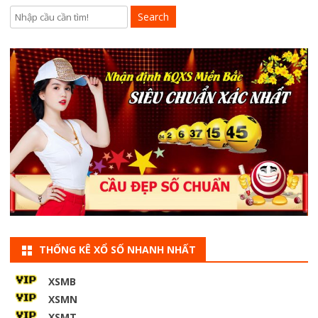
Search
THỐNG KÊ XỔ SỐ NHANH NHẤT
XSMB
XSMN
XSMT