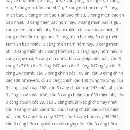
nay về bao nhiêu
,
3 càng info
,
3 càng là gì
,
3 càng lô
,
3 cang
mb
,
3 càng mb 1 ăn bao nhiêu
,
3 cang mb hom nay
,
3 cang
mien bac
,
3 cang mien bac 1 an bao nhieu
,
3 cang mien bac an
bao nhieu
,
3 cang mien bac hom nay
,
3 càng miền bắc là gì
,
3
càng miền bắc miễn phí
,
3 càng miền bắc nhân bao nhiêu
,
3
càng miền bắc trung nam
,
3 cang mien bac vip
,
3 càng miền
Nam ăn bao nhiêu
,
3 càng miền nam hôm nay
,
3 cang mien
phi
,
3 càng miễn phí 3 càng hôm nay
,
3 càng ngày hôm nay
,
3
càng ngày mai
,
3 càng nhà nước
,
ba càng víp miền bắc
,
cầu 3
càng 247 06
,
cầu 3 càng 247 net
,
cầu 3 càng 247 ngày
,
cầu 3
càng 247 xsmb
,
cầu 3 càng chính xác 100 ăn
,
cầu 3 càng chính
xác 100 omnivers
,
cầu 3 càng chính xác 100 trúng thưởng
,
cầu
3 càng chuẩn xác 168
,
cầu 3 càng chuẩn xác 247 miễn phí
,
cầu
3 càng chuẩn xác 4 số
,
cầu 3 càng chuẩn xác 888 miễn phí
,
cầu
3 càng chuẩn xác 99
,
cầu 3 càng chuẩn xác gì cho hay nhất
,
cầu 3 càng chuẩn xác indo
,
cầu 3 càng chuẩn xác xổ số miền
bắc
,
cầu 3 càng hôm nay 7777
,
cầu 3 càng hôm nay 999999
,
cầu 3 càng hôm nay diễn ra vào ngày nào
,
cầu 3 càng hôm