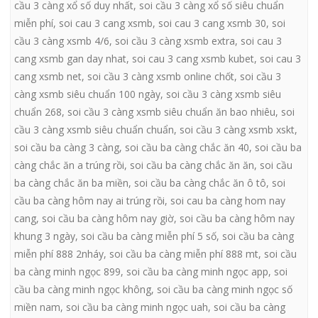
cầu 3 càng xổ số duy nhất
,
soi cầu 3 càng xổ số siêu chuẩn
miễn phí
,
soi cau 3 cang xsmb
,
soi cau 3 cang xsmb 30
,
soi
cầu 3 càng xsmb 4/6
,
soi cầu 3 càng xsmb extra
,
soi cau 3
cang xsmb gan day nhat
,
soi cau 3 cang xsmb kubet
,
soi cau 3
cang xsmb net
,
soi cầu 3 càng xsmb online chốt
,
soi cầu 3
càng xsmb siêu chuẩn 100 ngày
,
soi cầu 3 càng xsmb siêu
chuẩn 268
,
soi cầu 3 càng xsmb siêu chuẩn ăn bao nhiêu
,
soi
cầu 3 càng xsmb siêu chuẩn chuẩn
,
soi cầu 3 càng xsmb xskt
,
soi cầu ba càng 3 càng
,
soi cầu ba càng chắc ăn 40
,
soi cầu ba
càng chắc ăn a trúng rồi
,
soi cầu ba càng chắc ăn ăn
,
soi cầu
ba càng chắc ăn ba miền
,
soi cầu ba càng chắc ăn ô tô
,
soi
cầu ba càng hôm nay ai trúng rồi
,
soi cau ba càng hom nay
cang
,
soi cầu ba càng hôm nay giờ
,
soi cầu ba càng hôm nay
khung 3 ngày
,
soi cầu ba càng miễn phí 5 số
,
soi cầu ba càng
miễn phí 888 2nháy
,
soi cầu ba càng miễn phí 888 mt
,
soi cầu
ba càng minh ngọc 899
,
soi cầu ba càng minh ngọc app
,
soi
cầu ba càng minh ngọc không
,
soi cầu ba càng minh ngọc số
miền nam
,
soi cầu ba càng minh ngọc uah
,
soi cầu ba càng