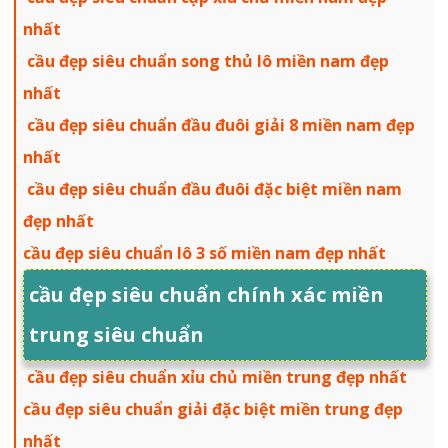
nhất
cầu đẹp siêu chuẩn song thủ lô miền nam đẹp
nhất
cầu đẹp siêu chuẩn đầu đuôi giải 8 miền nam đẹp
nhất
cầu đẹp siêu chuẩn đầu đuôi đặc biệt miền nam
đẹp nhất
cầu đẹp siêu chuẩn lô 3 số miền nam đẹp nhất
cầu đẹp siêu chuẩn chính xác miền
trung siêu chuẩn
cầu đẹp siêu chuẩn xỉu chủ miền trung đẹp nhất
cầu đẹp siêu chuẩn giải đặc biệt miền trung đẹp
nhất