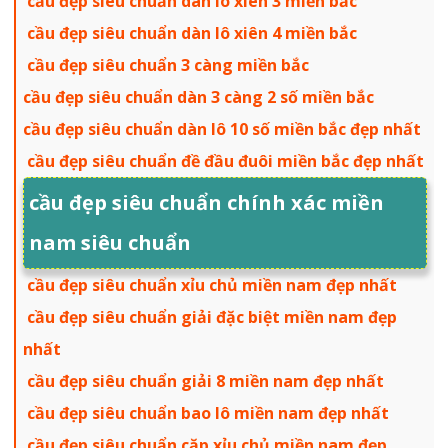
cầu đẹp siêu chuẩn dàn lô xiên 3 miền bắc
cầu đẹp siêu chuẩn dàn lô xiên 4 miền bắc
cầu đẹp siêu chuẩn 3 càng miền bắc
cầu đẹp siêu chuẩn dàn 3 càng 2 số miền bắc
cầu đẹp siêu chuẩn dàn lô 10 số miền bắc đẹp nhất
cầu đẹp siêu chuẩn đề đầu đuôi miền bắc đẹp nhất
cầu đẹp siêu chuẩn chính xác miền
nam siêu chuẩn
cầu đẹp siêu chuẩn xỉu chủ miền nam đẹp nhất
cầu đẹp siêu chuẩn giải đặc biệt miền nam đẹp
nhất
cầu đẹp siêu chuẩn giải 8 miền nam đẹp nhất
cầu đẹp siêu chuẩn bao lô miền nam đẹp nhất
cầu đẹp siêu chuẩn cặp xỉu chủ miền nam đẹp