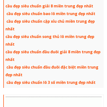
cầu đẹp siêu chuẩn giải 8 miền trung đẹp nhất
cầu đẹp siêu chuẩn bao lô miền trung đẹp nhất
cầu đẹp siêu chuẩn cặp xỉu chủ miền trung đẹp
nhất
cầu đẹp siêu chuẩn song thủ lô miền trung đẹp
nhất
cầu đẹp siêu chuẩn đầu đuôi giải 8 miền trung đẹp
nhất
cầu đẹp siêu chuẩn đầu đuôi đặc biệt miền trung
đẹp nhất
cầu đẹp siêu chuẩn lô 3 số miền trung đẹp nhất