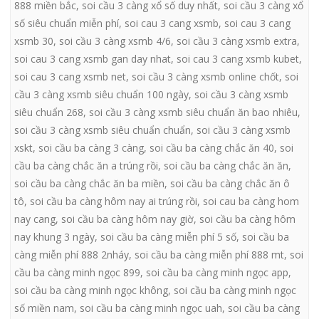
888 miền bắc
,
soi cầu 3 càng xổ số duy nhất
,
soi cầu 3 càng xổ
số siêu chuẩn miễn phí
,
soi cau 3 cang xsmb
,
soi cau 3 cang
xsmb 30
,
soi cầu 3 càng xsmb 4/6
,
soi cầu 3 càng xsmb extra
,
soi cau 3 cang xsmb gan day nhat
,
soi cau 3 cang xsmb kubet
,
soi cau 3 cang xsmb net
,
soi cầu 3 càng xsmb online chốt
,
soi
cầu 3 càng xsmb siêu chuẩn 100 ngày
,
soi cầu 3 càng xsmb
siêu chuẩn 268
,
soi cầu 3 càng xsmb siêu chuẩn ăn bao nhiêu
,
soi cầu 3 càng xsmb siêu chuẩn chuẩn
,
soi cầu 3 càng xsmb
xskt
,
soi cầu ba càng 3 càng
,
soi cầu ba càng chắc ăn 40
,
soi
cầu ba càng chắc ăn a trúng rồi
,
soi cầu ba càng chắc ăn ăn
,
soi cầu ba càng chắc ăn ba miền
,
soi cầu ba càng chắc ăn ô
tô
,
soi cầu ba càng hôm nay ai trúng rồi
,
soi cau ba càng hom
nay cang
,
soi cầu ba càng hôm nay giờ
,
soi cầu ba càng hôm
nay khung 3 ngày
,
soi cầu ba càng miễn phí 5 số
,
soi cầu ba
càng miễn phí 888 2nháy
,
soi cầu ba càng miễn phí 888 mt
,
soi
cầu ba càng minh ngọc 899
,
soi cầu ba càng minh ngọc app
,
soi cầu ba càng minh ngọc không
,
soi cầu ba càng minh ngọc
số miền nam
,
soi cầu ba càng minh ngọc uah
,
soi cầu ba càng