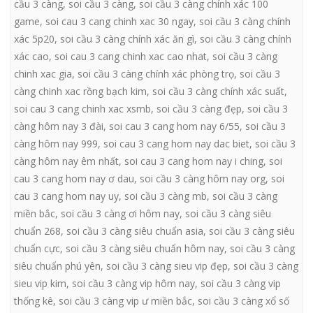
cầu 3 càng
,
soi cầu 3 càng
,
soi cầu 3 càng chính xác 100
game
,
soi cau 3 cang chinh xac 30 ngay
,
soi cầu 3 càng chính
xác 5p20
,
soi cầu 3 càng chính xác ăn gì
,
soi cầu 3 càng chính
xác cao
,
soi cau 3 cang chinh xac cao nhat
,
soi cầu 3 càng
chinh xac gia
,
soi cầu 3 càng chính xác phòng trọ
,
soi cầu 3
càng chinh xac rồng bạch kim
,
soi cầu 3 càng chính xác suất
,
soi cau 3 cang chinh xac xsmb
,
soi cầu 3 càng đẹp
,
soi cầu 3
càng hôm nay 3 đài
,
soi cau 3 cang hom nay 6/55
,
soi cầu 3
càng hôm nay 999
,
soi cau 3 cang hom nay dac biet
,
soi cầu 3
càng hôm nay êm nhất
,
soi cau 3 cang hom nay i ching
,
soi
cau 3 cang hom nay ơ dau
,
soi cầu 3 càng hôm nay org
,
soi
cau 3 cang hom nay uy
,
soi cầu 3 càng mb
,
soi cầu 3 càng
miền bắc
,
soi cầu 3 càng ơi hôm nay
,
soi cầu 3 càng siêu
chuẩn 268
,
soi cầu 3 càng siêu chuẩn asia
,
soi cầu 3 càng siêu
chuẩn cực
,
soi cầu 3 càng siêu chuẩn hôm nay
,
soi cầu 3 càng
siêu chuẩn phú yên
,
soi cầu 3 càng sieu vip đẹp
,
soi cầu 3 càng
sieu vip kim
,
soi cầu 3 càng vip hôm nay
,
soi cầu 3 càng vip
thống kê
,
soi cầu 3 càng vip ư miền bắc
,
soi cầu 3 càng xổ số