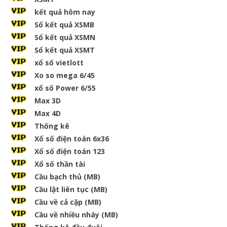
kết quả hôm nay
Sổ kết quả XSMB
Sổ kết quả XSMN
Sổ kết quả XSMT
xổ số vietlott
Xo so mega 6/45
xổ số Power 6/55
Max 3D
Max 4D
Thống kê
Xổ số điện toán 6x36
Xổ số điện toán 123
Xổ số thần tài
Cầu bạch thủ (MB)
Cầu lật liên tục (MB)
Cầu về cả cặp (MB)
Cầu về nhiều nháy (MB)