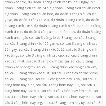
chính xác être
,
dự đoán 3 càng chính xác khung 3 ngày
,
dự
đoán 3 càng siêu chuẩn 247
,
dự đoán 3 càng siêu chuẩn excel
,
dự đoán 3 càng siêu chuẩn loto
,
dự đoán 3 càng siêu chuẩn
yoyo
,
dự đoán 3 càng ưu đãi
,
dự đoán 3 càng xsmb
,
dự đoán
3 càng xsmb 10/7
,
dự đoán 3 càng xsmb 5 số
,
dự đoán 3 càng
xsmb tt mn
,
dự đoán 3 càng xsmb ư hôm nay
,
dự đoán 3 càng
xsmb ursu
,
gấu soi cầu 3 càng
,
lo de 3 cang
,
soi cầu 3 càng
,
soi cầu 3 càng chính xác 100 game
,
soi cau 3 cang chinh xac
30 ngay
,
soi cầu 3 càng chính xác 5p20
,
soi cầu 3 càng chính
xác ăn gì
,
soi cầu 3 càng chính xác cao
,
soi cau 3 cang chinh
xac cao nhat
,
soi cầu 3 càng chinh xac gia
,
soi cầu 3 càng
chính xác phòng trọ
,
soi cầu 3 càng chinh xac rồng bạch kim
,
soi cầu 3 càng chính xác suất
,
soi cau 3 cang chinh xac xsmb
,
soi cầu 3 càng đẹp
,
soi cầu 3 càng hôm nay 3 đài
,
soi cau 3
cang hom nay 6/55
,
soi cầu 3 càng hôm nay 999
,
soi cau 3
cang hom nay dac biet
,
soi cầu 3 càng hôm nay êm nhất
,
soi
cau 3 cang hom nay i ching
,
soi cau 3 cang hom nay ơ dau
,
soi
cầu 3 càng hôm nay org
,
soi cau 3 cang hom nay uy
,
soi cầu 3