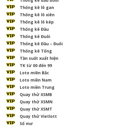
Thống kê đầu đuôi
Thống kê lô gan
Thống kê lô xiên
Thống kê lô kép
Thống kê Đầu
Thống kê Đuôi
Thống kê Đầu – Đuôi
Thống kê Tổng
Tần suất xuất hiện
TK từ 00 đến 99
Loto miền Bắc
Loto miền Nam
Loto miền Trung
Quay thử XSMB
Quay thử XSMN
Quay thử XSMT
Quay thử Vietlott
Sổ mơ