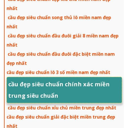
nhất
cầu đẹp siêu chuẩn song thủ lô miền nam đẹp
nhất
cầu đẹp siêu chuẩn đầu đuôi giải 8 miền nam đẹp
nhất
cầu đẹp siêu chuẩn đầu đuôi đặc biệt miền nam
đẹp nhất
cầu đẹp siêu chuẩn lô 3 số miền nam đẹp nhất
cầu đẹp siêu chuẩn chính xác miền
trung siêu chuẩn
cầu đẹp siêu chuẩn xỉu chủ miền trung đẹp nhất
cầu đẹp siêu chuẩn giải đặc biệt miền trung đẹp
nhất