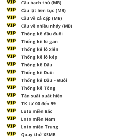
Cầu bạch thủ (MB)
Cầu lật liên tục (MB)
Cầu về cả cặp (MB)
Cầu về nhiều nháy (MB)
Thống kê đầu đuôi
Thống kê lô gan
Thống kê lô xiên
Thống kê lô kép
Thống kê Đầu
Thống kê Đuôi
Thống kê Đầu – Đuôi
Thống kê Tổng
Tần suất xuất hiện
TK từ 00 đến 99
Loto miền Bắc
Loto miền Nam
Loto miền Trung
Quay thử XSMB