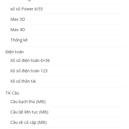
xổ số Power 6/55
Max 3D
Max 4D
Thống kê
Điện toán
Xổ số điện toán 6×36
Xổ số điện toán 123
Xổ số thần tài
TK Cầu
Cầu bạch thủ (MB)
Cầu lật liên tục (MB)
Cầu về cả cặp (MB)