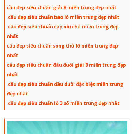
cầu đẹp siêu chuẩn giải 8 miền trung đẹp nhất
cầu đẹp siêu chuẩn bao lô miền trung đẹp nhất
cầu đẹp siêu chuẩn cặp xỉu chủ miền trung đẹp
nhất
cầu đẹp siêu chuẩn song thủ lô miền trung đẹp
nhất
cầu đẹp siêu chuẩn đầu đuôi giải 8 miền trung đẹp
nhất
cầu đẹp siêu chuẩn đầu đuôi đặc biệt miền trung
đẹp nhất
cầu đẹp siêu chuẩn lô 3 số miền trung đẹp nhất