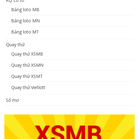
KQ Lô tô
Bảng loto MB
Bảng loto MN
Bảng loto MT
Quay thử
Quay thử XSMB
Quay thử XSMN
Quay thử XSMT
Quay thử Vietlott
Sổ mơ