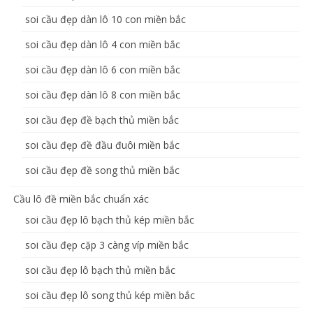
soi cầu đẹp dàn lô 10 con miền bắc
soi cầu đẹp dàn lô 4 con miền bắc
soi cầu đẹp dàn lô 6 con miền bắc
soi cầu đẹp dàn lô 8 con miền bắc
soi cầu đẹp đề bạch thủ miền bắc
soi cầu đẹp đề đầu đuôi miền bắc
soi cầu đẹp đề song thủ miền bắc
Cầu lô đề miền bắc chuẩn xác
soi cầu đẹp lô bạch thủ kép miền bắc
soi cầu đẹp cặp 3 càng víp miền bắc
soi cầu đẹp lô bạch thủ miền bắc
soi cầu đẹp lô song thủ kép miền bắc