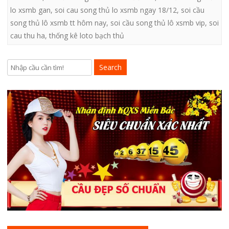
lo xsmb gan
,
soi cau song thủ lo xsmb ngay 18/12
,
soi cầu
song thủ lô xsmb tt hôm nay
,
soi cầu song thủ lô xsmb vip
,
soi
cau thu ha
,
thống kê loto bạch thủ
Search