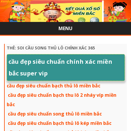
MENU
Skip
to
content
THẺ:
SOI CẦU SONG THỦ LÔ CHÍNH XÁC 365
cầu đẹp siêu chuẩn chính xác miền
bắc super vip
cầu đẹp siêu chuẩn bạch thủ lô miền bắc
cầu đẹp siêu chuẩn bạch thu lô 2 nháy víp miền
bắc
cầu đẹp siêu chuẩn song thủ lô miền bắc
cầu đẹp siêu chuẩn bạch thủ lô kép miền bắc