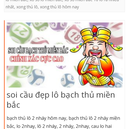
nhất
,
xong thủ lô
,
xong thủ lô hôm nay
soi cầu đẹp lô bạch thủ miền
bắc
bạch thủ lô 2 nháy hôm nay, bạch thủ lô 2 nháy miền
bắc, lo 2nhay, lô 2 nháy, 2 nháy, 2nhay, cau lo hai