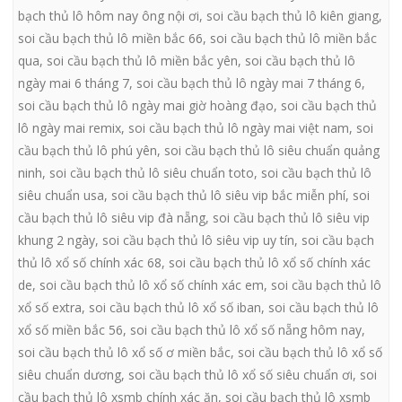
bạch thủ lô hôm nay ông nội ơi
,
soi cầu bạch thủ lô kiên giang
,
soi cầu bạch thủ lô miền bắc 66
,
soi cầu bạch thủ lô miền bắc
qua
,
soi cầu bạch thủ lô miền bắc yên
,
soi cầu bạch thủ lô
ngày mai 6 tháng 7
,
soi cầu bạch thủ lô ngày mai 7 tháng 6
,
soi cầu bạch thủ lô ngày mai giờ hoàng đạo
,
soi cầu bạch thủ
lô ngày mai remix
,
soi cầu bạch thủ lô ngày mai việt nam
,
soi
cầu bạch thủ lô phú yên
,
soi cầu bạch thủ lô siêu chuẩn quảng
ninh
,
soi cầu bạch thủ lô siêu chuẩn toto
,
soi cầu bạch thủ lô
siêu chuẩn usa
,
soi cầu bạch thủ lô siêu vip bắc miễn phí
,
soi
cầu bạch thủ lô siêu vip đà nẵng
,
soi cầu bạch thủ lô siêu vip
khung 2 ngày
,
soi cầu bạch thủ lô siêu vip uy tín
,
soi cầu bạch
thủ lô xổ số chính xác 68
,
soi cầu bạch thủ lô xổ số chính xác
de
,
soi cầu bạch thủ lô xổ số chính xác em
,
soi cầu bạch thủ lô
xổ số extra
,
soi cầu bạch thủ lô xổ số iban
,
soi cầu bạch thủ lô
xổ số miền bắc 56
,
soi cầu bạch thủ lô xổ số nẵng hôm nay
,
soi cầu bạch thủ lô xổ số ơ miền bắc
,
soi cầu bạch thủ lô xổ số
siêu chuẩn dương
,
soi cầu bạch thủ lô xổ số siêu chuẩn ơi
,
soi
cầu bạch thủ lô xsmb chính xác ăn
,
soi cầu bạch thủ lô xsmb