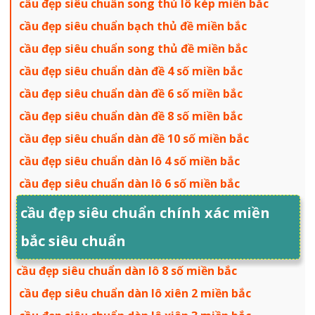
cầu đẹp siêu chuẩn song thủ lô kép miền bắc
cầu đẹp siêu chuẩn bạch thủ đề miền bắc
cầu đẹp siêu chuẩn song thủ đề miền bắc
cầu đẹp siêu chuẩn dàn đề 4 số miền bắc
cầu đẹp siêu chuẩn dàn đề 6 số miền bắc
cầu đẹp siêu chuẩn dàn đề 8 số miền bắc
cầu đẹp siêu chuẩn dàn đề 10 số miền bắc
cầu đẹp siêu chuẩn dàn lô 4 số miền bắc
cầu đẹp siêu chuẩn dàn lô 6 số miền bắc
cầu đẹp siêu chuẩn chính xác miền
bắc siêu chuẩn
cầu đẹp siêu chuẩn dàn lô 8 số miền bắc
cầu đẹp siêu chuẩn dàn lô xiên 2 miền bắc