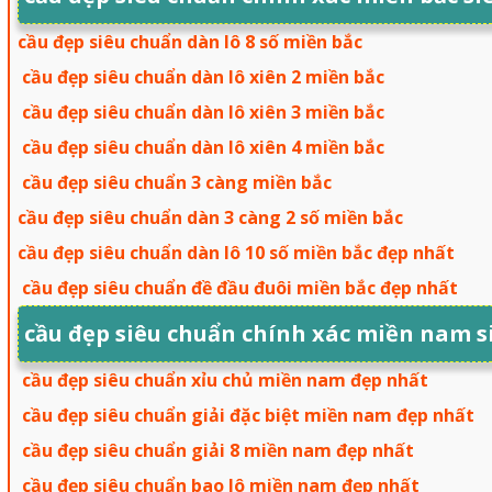
cầu đẹp siêu chuẩn dàn lô 8 số miền bắc
cầu đẹp siêu chuẩn dàn lô xiên 2 miền bắc
cầu đẹp siêu chuẩn dàn lô xiên 3 miền bắc
cầu đẹp siêu chuẩn dàn lô xiên 4 miền bắc
cầu đẹp siêu chuẩn 3 càng miền bắc
cầu đẹp siêu chuẩn dàn 3 càng 2 số miền bắc
cầu đẹp siêu chuẩn dàn lô 10 số miền bắc đẹp nhất
cầu đẹp siêu chuẩn đề đầu đuôi miền bắc đẹp nhất
cầu đẹp siêu chuẩn chính xác miền nam s
cầu đẹp siêu chuẩn xỉu chủ miền nam đẹp nhất
cầu đẹp siêu chuẩn giải đặc biệt miền nam đẹp nhất
cầu đẹp siêu chuẩn giải 8 miền nam đẹp nhất
cầu đẹp siêu chuẩn bao lô miền nam đẹp nhất