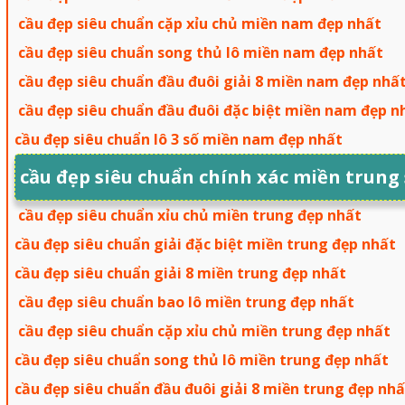
cầu đẹp siêu chuẩn cặp xỉu chủ miền nam đẹp nhất
cầu đẹp siêu chuẩn song thủ lô miền nam đẹp nhất
cầu đẹp siêu chuẩn đầu đuôi giải 8 miền nam đẹp nhấ
cầu đẹp siêu chuẩn đầu đuôi đặc biệt miền nam đẹp n
cầu đẹp siêu chuẩn lô 3 số miền nam đẹp nhất
cầu đẹp siêu chuẩn chính xác miền trung
cầu đẹp siêu chuẩn xỉu chủ miền trung đẹp nhất
cầu đẹp siêu chuẩn giải đặc biệt miền trung đẹp nhất
cầu đẹp siêu chuẩn giải 8 miền trung đẹp nhất
cầu đẹp siêu chuẩn bao lô miền trung đẹp nhất
cầu đẹp siêu chuẩn cặp xỉu chủ miền trung đẹp nhất
cầu đẹp siêu chuẩn song thủ lô miền trung đẹp nhất
cầu đẹp siêu chuẩn đầu đuôi giải 8 miền trung đẹp nhấ