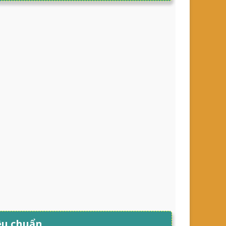
SOI CẦU ĐẸP GIẢI TÁM MIỀN
QUAY THỬ VIETLOTT
TRUNG
BIỆT MIỀN
SOI CẦU ĐẸP LÔ 3 SỐ MIỀN
TRUNG
 SỐ MIỀN
SOI CẦU ĐẸP SỚ ĐẦU ĐUÔI GIẢI
ĐẶC BIỆT MIỀN TRUNG
ĐẦU ĐUÔI GIẢI
AM
SOI CẦU ĐẸP XÍU CHỦ MIỀN
TRUNG
G THỦ LÔ
SOI CẦU ĐẸP SỚ ĐẦU ĐUÔI GIẢI
8 MIỀN TRUNG
 CHỦ MIỀN
SOI CẦU ĐẸP SONG THỦ LÔ
MIỀN TRUNG
êu chuẩn