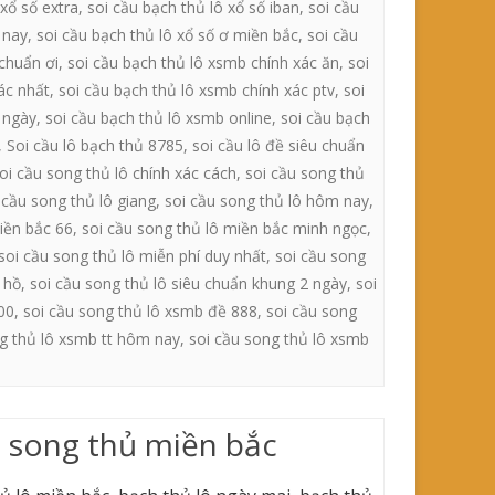
 xổ số extra
,
soi cầu bạch thủ lô xổ số iban
,
soi cầu
 nay
,
soi cầu bạch thủ lô xổ số ơ miền bắc
,
soi cầu
 chuẩn ơi
,
soi cầu bạch thủ lô xsmb chính xác ăn
,
soi
ác nhất
,
soi cầu bạch thủ lô xsmb chính xác ptv
,
soi
 ngày
,
soi cầu bạch thủ lô xsmb online
,
soi cầu bạch
,
Soi cầu lô bạch thủ 8785
,
soi cầu lô đề siêu chuẩn
oi cầu song thủ lô chính xác cách
,
soi cầu song thủ
 cầu song thủ lô giang
,
soi cầu song thủ lô hôm nay
,
iền bắc 66
,
soi cầu song thủ lô miền bắc minh ngọc
,
soi cầu song thủ lô miễn phí duy nhất
,
soi cầu song
 hồ
,
soi cầu song thủ lô siêu chuẩn khung 2 ngày
,
soi
00
,
soi cầu song thủ lô xsmb đề 888
,
soi cầu song
g thủ lô xsmb tt hôm nay
,
soi cầu song thủ lô xsmb
ô song thủ miền bắc