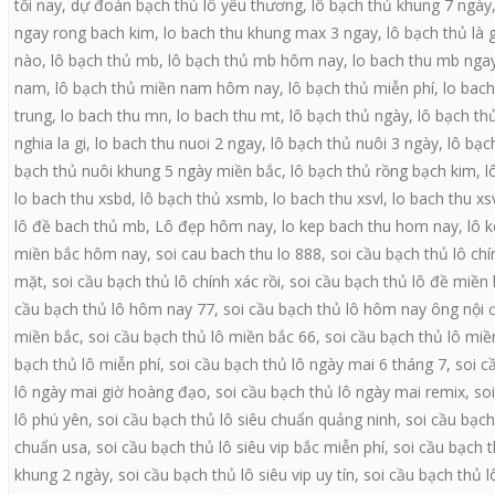
tối nay
,
dự đoán bạch thủ lô yêu thương
,
lô bạch thủ khung 7 ngày
ngay rong bach kim
,
lo bach thu khung max 3 ngay
,
lô bạch thủ là g
nào
,
lô bạch thủ mb
,
lô bạch thủ mb hôm nay
,
lo bach thu mb nga
nam
,
lô bạch thủ miền nam hôm nay
,
lô bạch thủ miễn phí
,
lo bac
trung
,
lo bach thu mn
,
lo bach thu mt
,
lô bạch thủ ngày
,
lô bạch t
nghia la gi
,
lo bach thu nuoi 2 ngay
,
lô bạch thủ nuôi 3 ngày
,
lô bạc
bạch thủ nuôi khung 5 ngày miền bắc
,
lô bạch thủ rồng bạch kim
,
l
lo bach thu xsbd
,
lô bạch thủ xsmb
,
lo bach thu xsvl
,
lo bach thu xs
lô đề bach thủ mb
,
Lô đẹp hôm nay
,
lo kep bach thu hom nay
,
lô 
miền bắc hôm nay
,
soi cau bach thu lo 888
,
soi cầu bạch thủ lô chí
mặt
,
soi cầu bạch thủ lô chính xác rồi
,
soi cầu bạch thủ lô đề miền
cầu bạch thủ lô hôm nay 77
,
soi cầu bạch thủ lô hôm nay ông nội ơ
miền bắc
,
soi cầu bạch thủ lô miền bắc 66
,
soi cầu bạch thủ lô miề
bạch thủ lô miễn phí
,
soi cầu bạch thủ lô ngày mai 6 tháng 7
,
soi c
lô ngày mai giờ hoàng đạo
,
soi cầu bạch thủ lô ngày mai remix
,
so
lô phú yên
,
soi cầu bạch thủ lô siêu chuẩn quảng ninh
,
soi cầu bạch
chuẩn usa
,
soi cầu bạch thủ lô siêu vip bắc miễn phí
,
soi cầu bạch t
khung 2 ngày
,
soi cầu bạch thủ lô siêu vip uy tín
,
soi cầu bạch thủ l