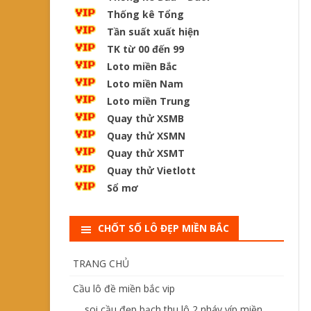
Thống kê Tổng
Tần suất xuất hiện
TK từ 00 đến 99
Loto miền Bắc
Loto miền Nam
Loto miền Trung
Quay thử XSMB
Quay thử XSMN
Quay thử XSMT
Quay thử Vietlott
Sổ mơ
CHỐT SỐ LÔ ĐẸP MIỀN BẮC
TRANG CHỦ
Cầu lô đề miền bắc vip
soi cầu đẹp bạch thu lô 2 nháy víp miền