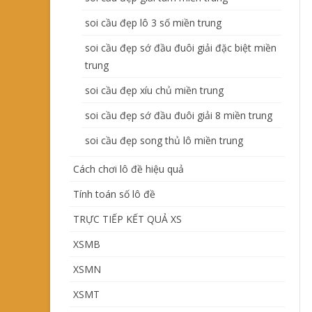
soi cầu đẹp lô 3 số miền trung
soi cầu đẹp sớ đầu đuôi giải đặc biệt miền
trung
soi cầu đẹp xíu chủ miền trung
soi cầu đẹp sớ đầu đuôi giải 8 miền trung
soi cầu đẹp song thủ lô miền trung
Cách chơi lô đề hiệu quả
Tính toán số lô đề
TRỰC TIẾP KẾT QUẢ XS
XSMB
XSMN
XSMT