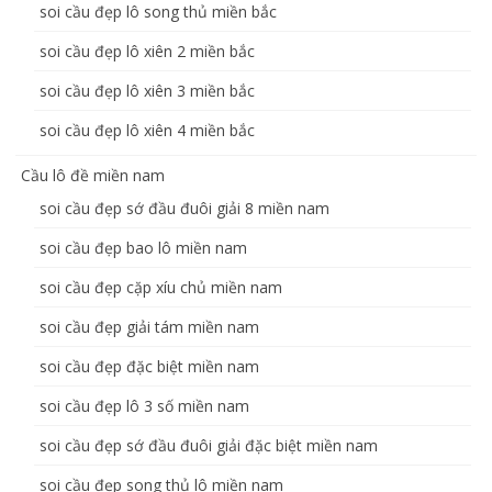
soi cầu đẹp lô song thủ miền bắc
soi cầu đẹp lô xiên 2 miền bắc
soi cầu đẹp lô xiên 3 miền bắc
soi cầu đẹp lô xiên 4 miền bắc
Cầu lô đề miền nam
soi cầu đẹp sớ đầu đuôi giải 8 miền nam
soi cầu đẹp bao lô miền nam
soi cầu đẹp cặp xíu chủ miền nam
soi cầu đẹp giải tám miền nam
soi cầu đẹp đặc biệt miền nam
soi cầu đẹp lô 3 số miền nam
soi cầu đẹp sớ đầu đuôi giải đặc biệt miền nam
soi cầu đẹp song thủ lô miền nam