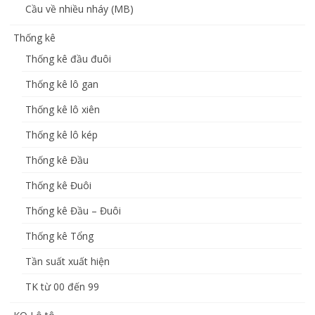
Cầu về nhiều nháy (MB)
Thống kê
Thống kê đầu đuôi
Thống kê lô gan
Thống kê lô xiên
Thống kê lô kép
Thống kê Đầu
Thống kê Đuôi
Thống kê Đầu – Đuôi
Thống kê Tổng
Tần suất xuất hiện
TK từ 00 đến 99