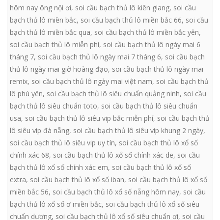
hôm nay ông nội ơi
,
soi cầu bạch thủ lô kiên giang
,
soi cầu
bạch thủ lô miền bắc
,
soi cầu bạch thủ lô miền bắc 66
,
soi cầu
bạch thủ lô miền bắc qua
,
soi cầu bạch thủ lô miền bắc yên
,
soi cầu bạch thủ lô miễn phí
,
soi cầu bạch thủ lô ngày mai 6
tháng 7
,
soi cầu bạch thủ lô ngày mai 7 tháng 6
,
soi cầu bạch
thủ lô ngày mai giờ hoàng đạo
,
soi cầu bạch thủ lô ngày mai
remix
,
soi cầu bạch thủ lô ngày mai việt nam
,
soi cầu bạch thủ
lô phú yên
,
soi cầu bạch thủ lô siêu chuẩn quảng ninh
,
soi cầu
bạch thủ lô siêu chuẩn toto
,
soi cầu bạch thủ lô siêu chuẩn
usa
,
soi cầu bạch thủ lô siêu vip bắc miễn phí
,
soi cầu bạch thủ
lô siêu vip đà nẵng
,
soi cầu bạch thủ lô siêu vip khung 2 ngày
,
soi cầu bạch thủ lô siêu vip uy tín
,
soi cầu bạch thủ lô xổ số
chính xác 68
,
soi cầu bạch thủ lô xổ số chính xác de
,
soi cầu
bạch thủ lô xổ số chính xác em
,
soi cầu bạch thủ lô xổ số
extra
,
soi cầu bạch thủ lô xổ số iban
,
soi cầu bạch thủ lô xổ số
miền bắc 56
,
soi cầu bạch thủ lô xổ số nẵng hôm nay
,
soi cầu
bạch thủ lô xổ số ơ miền bắc
,
soi cầu bạch thủ lô xổ số siêu
chuẩn dương
,
soi cầu bạch thủ lô xổ số siêu chuẩn ơi
,
soi cầu