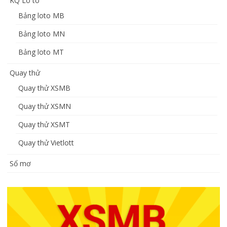
KQ Lô tô
Bảng loto MB
Bảng loto MN
Bảng loto MT
Quay thử
Quay thử XSMB
Quay thử XSMN
Quay thử XSMT
Quay thử Vietlott
Sổ mơ