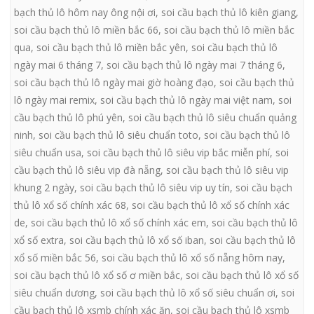
bạch thủ lô hôm nay ông nội ơi
,
soi cầu bạch thủ lô kiên giang
,
soi cầu bạch thủ lô miền bắc 66
,
soi cầu bạch thủ lô miền bắc
qua
,
soi cầu bạch thủ lô miền bắc yên
,
soi cầu bạch thủ lô
ngày mai 6 tháng 7
,
soi cầu bạch thủ lô ngày mai 7 tháng 6
,
soi cầu bạch thủ lô ngày mai giờ hoàng đạo
,
soi cầu bạch thủ
lô ngày mai remix
,
soi cầu bạch thủ lô ngày mai việt nam
,
soi
cầu bạch thủ lô phú yên
,
soi cầu bạch thủ lô siêu chuẩn quảng
ninh
,
soi cầu bạch thủ lô siêu chuẩn toto
,
soi cầu bạch thủ lô
siêu chuẩn usa
,
soi cầu bạch thủ lô siêu vip bắc miễn phí
,
soi
cầu bạch thủ lô siêu vip đà nẵng
,
soi cầu bạch thủ lô siêu vip
khung 2 ngày
,
soi cầu bạch thủ lô siêu vip uy tín
,
soi cầu bạch
thủ lô xổ số chính xác 68
,
soi cầu bạch thủ lô xổ số chính xác
de
,
soi cầu bạch thủ lô xổ số chính xác em
,
soi cầu bạch thủ lô
xổ số extra
,
soi cầu bạch thủ lô xổ số iban
,
soi cầu bạch thủ lô
xổ số miền bắc 56
,
soi cầu bạch thủ lô xổ số nẵng hôm nay
,
soi cầu bạch thủ lô xổ số ơ miền bắc
,
soi cầu bạch thủ lô xổ số
siêu chuẩn dương
,
soi cầu bạch thủ lô xổ số siêu chuẩn ơi
,
soi
cầu bạch thủ lô xsmb chính xác ăn
,
soi cầu bạch thủ lô xsmb