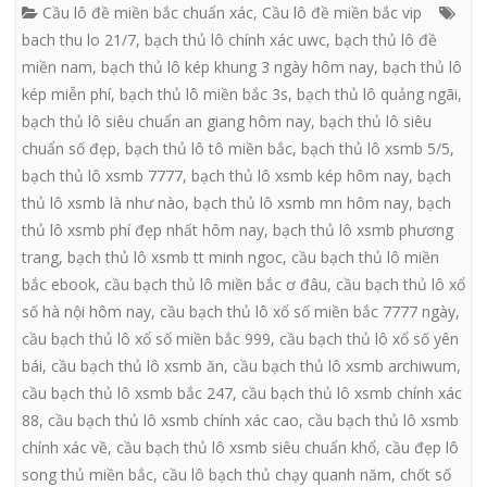
Cầu lô đề miền bắc chuẩn xác
,
Cầu lô đề miền bắc vip
bach thu lo 21/7
,
bạch thủ lô chính xác uwc
,
bạch thủ lô đề
miền nam
,
bạch thủ lô kép khung 3 ngày hôm nay
,
bạch thủ lô
kép miễn phí
,
bạch thủ lô miền bắc 3s
,
bạch thủ lô quảng ngãi
,
bạch thủ lô siêu chuẩn an giang hôm nay
,
bạch thủ lô siêu
chuẩn số đẹp
,
bạch thủ lô tô miền bắc
,
bạch thủ lô xsmb 5/5
,
bạch thủ lô xsmb 7777
,
bạch thủ lô xsmb kép hôm nay
,
bạch
thủ lô xsmb là như nào
,
bạch thủ lô xsmb mn hôm nay
,
bạch
thủ lô xsmb phí đẹp nhất hôm nay
,
bạch thủ lô xsmb phương
trang
,
bạch thủ lô xsmb tt minh ngoc
,
cầu bạch thủ lô miền
bắc ebook
,
cầu bạch thủ lô miền bắc ơ đâu
,
cầu bạch thủ lô xổ
số hà nội hôm nay
,
cầu bạch thủ lô xổ số miền bắc 7777 ngày
,
cầu bạch thủ lô xổ số miền bắc 999
,
cầu bạch thủ lô xổ số yên
bái
,
cầu bạch thủ lô xsmb ăn
,
cầu bạch thủ lô xsmb archiwum
,
cầu bạch thủ lô xsmb bắc 247
,
cầu bạch thủ lô xsmb chính xác
88
,
cầu bạch thủ lô xsmb chính xác cao
,
cầu bạch thủ lô xsmb
chính xác về
,
cầu bạch thủ lô xsmb siêu chuẩn khổ
,
cầu đẹp lô
song thủ miền bắc
,
cầu lô bạch thủ chạy quanh năm
,
chốt số