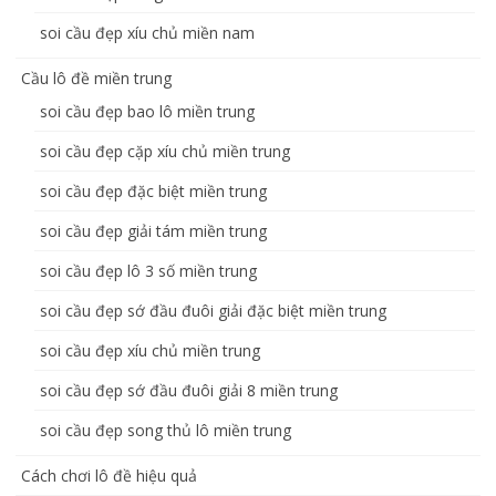
soi cầu đẹp xíu chủ miền nam
Cầu lô đề miền trung
soi cầu đẹp bao lô miền trung
soi cầu đẹp cặp xíu chủ miền trung
soi cầu đẹp đặc biệt miền trung
soi cầu đẹp giải tám miền trung
soi cầu đẹp lô 3 số miền trung
soi cầu đẹp sớ đầu đuôi giải đặc biệt miền trung
soi cầu đẹp xíu chủ miền trung
soi cầu đẹp sớ đầu đuôi giải 8 miền trung
soi cầu đẹp song thủ lô miền trung
Cách chơi lô đề hiệu quả