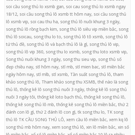
soi cầu song thủ lo xsmb gan
,
soi cau song thủ lo xsmb ngay
18/12
,
soi cầu song thủ lô xsmb tt hôm nay
,
soi cầu song thủ
lô xsmb vip
,
soi cau thu ha
,
song thủ lô nuôi khung 3 ngày
,
song thủ lô rồng bạch kim
,
song thủ lô siêu vip miền bắc
,
song
thủ lô soicau
,
song thu lo to
,
song thủ lô tô xsmb
,
song thủ lô
tứ thủ đề
,
song thủ lô và bạch thủ lô là gì
,
song thủ lô vip
,
song thủ lô vip 360
,
song thu lo xsmb
,
song thu loto xsmb vip
,
Song thủ nuôi khung 3 ngày
,
song thu sieu vip
,
song thủ số
đẹp chiều nay
,
stl hôm nay
,
stl mb
,
stl mien bac
,
stl miền bắc
ngày hôm nay
,
stl mlb
,
stl xsmb
,
Tần suất song thủ lô
,
tham
khảo song thủ lô
,
Tham khảo song thu XSMB
,
thế nào là song
thủ lô
,
thống kê lô song thủ nuôi 3 ngày
,
thống kê lô song thủ
nuôi 3 ngày tôi
,
thống kê loto bạch thủ
,
thống kê song thủ lô
,
thống kê song thủ lô mb
,
thống kê song thủ lô miền bắc
,
thứ 2
đánh con lô gì
,
thứ 2 đánh lô con gì
,
tk song thu lo
,
TK song
thủ lô TK CẦU SONG THỦ LÔ
,
xem cầu lô miền bắc
,
xem kq lô
song thủ mb hôm nay
,
xem song thủ lô
,
xin lô miền bắc
,
xin số
lô miền bắc
,
xổ số lô miền bắc
,
xổ số miền bắc 10 lô ra nhiều