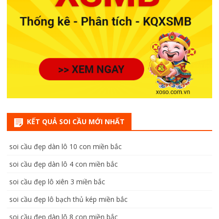
KẾT QUẢ SOI CẦU MỚI NHẤT
soi cầu đẹp dàn lô 10 con miền bắc
soi cầu đẹp dàn lô 4 con miền bắc
soi cầu đẹp lô xiên 3 miền bắc
soi cầu đẹp lô bạch thủ kép miền bắc
soi cầu đẹp dàn lô 8 con miền bắc