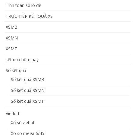
Tính toán số lô đề
TRỰC TIẾP KẾT QUẢ XS
XSMB
XSMN
XSMT
kết quả hôm nay
Sổ kết quả
Sổ kết quả XSMB
Sổ kết quả XSMN
Sổ kết quả XSMT
Vietlott
Xổ số vietlott
Xo so mega 6/45