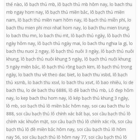
thế nào
,
lô bạch thủ mb
,
lô bạch thủ mb hôm nay
,
lo bach thu
mb ngay hom nay
,
lô bạch thủ miền bắc
,
lô bạch thủ miền
nam
,
lô bạch thủ miền nam hôm nay
,
lô bạch thủ miễn phí
,
lo
bach thu mien phi moi nhat hom nay
,
lo bach thu mien trung
,
lo bach thu mn
,
lo bach thu mt
,
lô bạch thủ ngày
,
lô bạch thủ
ngày hôm nay
,
lô bạch thủ ngày mai
,
lo bach thu nghia la gi
,
lo
bach thu nuoi 2 ngay
,
lô bạch thủ nuôi 3 ngày
,
lô bạch thủ nuôi
khung
,
lô bạch thủ nuôi khung 5 ngày
,
lô bạch thủ nuôi khung
5 ngày miền bắc
,
lô bạch thủ rồng bạch kim
,
lô bạch thủ trong
ngày
,
lo bach thu về theo dac biet
,
lo bach thu xsbd
,
lô bạch
thủ xsmb
,
lo bach thu xsvl
,
lo bach thu xsvt
,
lô bao nhiêu
,
lo de
bach thu
,
lo de bach thu 6886
,
lô đề bach thủ mb
,
Lô đẹp hôm
nay
,
lo kep bach thu hom nay
,
lô kép bạch thủ khung 3 ngày
,
lô mb
,
soi bạch thủ lô miền bắc hôm nay
,
soi cau bach thu lo
888
,
soi cầu bạch thủ lô chính xác bất bại
,
soi cầu bạch thủ lô
chính xác khuôn mặt
,
soi cầu bạch thủ lô chính xác rồi
,
soi cầu
bạch thủ lô đề miền bắc hôm nay
,
soi cầu bạch thủ lô hôm
nay 56
,
soi cầu bạch thủ lô hôm nay 77
,
soi cầu bạch thủ lô