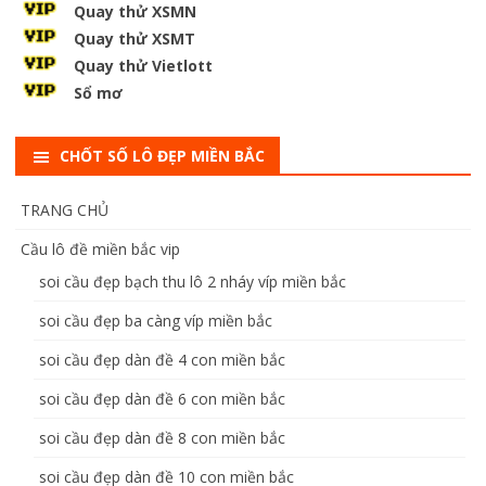
Quay thử XSMN
Quay thử XSMT
Quay thử Vietlott
Sổ mơ
CHỐT SỐ LÔ ĐẸP MIỀN BẮC
TRANG CHỦ
Cầu lô đề miền bắc vip
soi cầu đẹp bạch thu lô 2 nháy víp miền bắc
soi cầu đẹp ba càng víp miền bắc
soi cầu đẹp dàn đề 4 con miền bắc
soi cầu đẹp dàn đề 6 con miền bắc
soi cầu đẹp dàn đề 8 con miền bắc
soi cầu đẹp dàn đề 10 con miền bắc