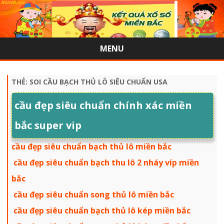
MENU
Skip
to
content
THẺ:
SOI CẦU BẠCH THỦ LÔ SIÊU CHUẨN USA
cầu đẹp siêu chuẩn chính xác miền
bắc super vip
cầu đẹp siêu chuẩn bạch thủ lô miền bắc
cầu đẹp siêu chuẩn bạch thu lô 2 nháy víp miền
bắc
cầu đẹp siêu chuẩn song thủ lô miền bắc
cầu đẹp siêu chuẩn bạch thủ lô kép miền bắc