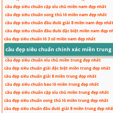
cầu đẹp siêu chuẩn cặp xỉu chủ miền nam đẹp nhất
cầu đẹp siêu chuẩn song thủ lô miền nam đẹp nhất
cầu đẹp siêu chuẩn đầu đuôi giải 8 miền nam đẹp nhấ
cầu đẹp siêu chuẩn đầu đuôi đặc biệt miền nam đẹp n
cầu đẹp siêu chuẩn lô 3 số miền nam đẹp nhất
cầu đẹp siêu chuẩn chính xác miền trung
cầu đẹp siêu chuẩn xỉu chủ miền trung đẹp nhất
cầu đẹp siêu chuẩn giải đặc biệt miền trung đẹp nhất
cầu đẹp siêu chuẩn giải 8 miền trung đẹp nhất
cầu đẹp siêu chuẩn bao lô miền trung đẹp nhất
cầu đẹp siêu chuẩn cặp xỉu chủ miền trung đẹp nhất
cầu đẹp siêu chuẩn song thủ lô miền trung đẹp nhất
cầu đẹp siêu chuẩn đầu đuôi giải 8 miền trung đẹp nhấ