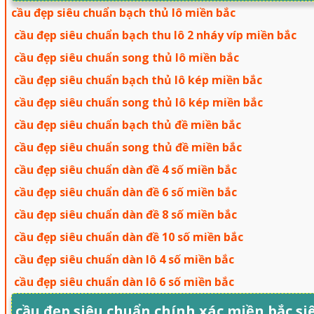
SOI CẦU ĐẸP LÔ SONG THỦ KÉP
NAM
cầu đẹp siêu chuẩn bạch thủ lô miền bắc
CẦU VỀ NHIỀU NHÁY (MB)
THỐNG KÊ LÔ KÉP
MIỀN BẮC
cầu đẹp siêu chuẩn bạch thu lô 2 nháy víp miền bắc
SOI CẦU ĐẸP ĐẶC 
THỐNG KÊ ĐẦU
SOI CẦU ĐẸP LÔ SONG THỦ
NAM
cầu đẹp siêu chuẩn song thủ lô miền bắc
MIỀN BẮC
THỐNG KÊ ĐUÔI
cầu đẹp siêu chuẩn bạch thủ lô kép miền bắc
SOI CẦU ĐẸP LÔ 3
N
SOI CẦU ĐẸP LÔ XIÊN 2 MIỀN
NAM
cầu đẹp siêu chuẩn song thủ lô kép miền bắc
THỐNG KÊ ĐẦU – ĐUÔI
BẮC
cầu đẹp siêu chuẩn bạch thủ đề miền bắc
SOI CẦU ĐẸP SỚ 
THỐNG KÊ TỔNG
ON
SOI CẦU ĐẸP LÔ XIÊN 3 MIỀN
ĐẶC BIỆT MIỀN N
cầu đẹp siêu chuẩn song thủ đề miền bắc
BẮC
TẦN SUẤT XUẤT HIỆN
cầu đẹp siêu chuẩn dàn đề 4 số miền bắc
SOI CẦU ĐẸP SON
N
SOI CẦU ĐẸP LÔ XIÊN 4 MIỀN
TK TỪ 00 ĐẾN 99
MIỀN NAM
cầu đẹp siêu chuẩn dàn đề 6 số miền bắc
BẮC
cầu đẹp siêu chuẩn dàn đề 8 số miền bắc
SOI CẦU ĐẸP XÍU
N
NAM
cầu đẹp siêu chuẩn dàn đề 10 số miền bắc
cầu đẹp siêu chuẩn dàn lô 4 số miền bắc
N
cầu đẹp siêu chuẩn dàn lô 6 số miền bắc
cầu đẹp siêu chuẩn chính xác miền bắc si