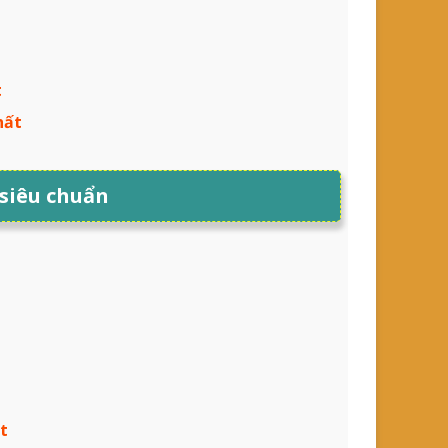
t
hất
 siêu chuẩn
t