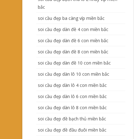
bắc
soi cầu đẹp ba càng víp miền bắc
soi cầu đẹp dàn đề 4 con miền bắc
soi cầu đẹp dàn đề 6 con miền bắc
soi cầu đẹp dàn đề 8 con miền bắc
soi cầu đẹp dàn đề 10 con miền bắc
soi cầu đẹp dàn lô 10 con miền bắc
soi cầu đẹp dàn lô 4 con miền bắc
soi cầu đẹp dàn lô 6 con miền bắc
soi cầu đẹp dàn lô 8 con miền bắc
soi cầu đẹp đề bạch thủ miền bắc
soi cầu đẹp đề đầu đuôi miền bắc