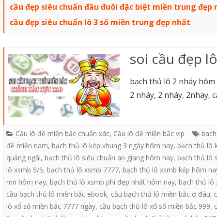
cầu đẹp siêu chuẩn đầu đuôi đặc biệt miền trung đẹp 
cầu đẹp siêu chuẩn lô 3 số miền trung đẹp nhất
soi cầu đẹp l
bạch thủ lô 2 nháy hôm 
2 nháy, 2 nháy, 2nhay, c
Cầu lô đề miền bắc chuẩn xác
,
Cầu lô đề miền bắc vip
bach
đề miền nam
,
bạch thủ lô kép khung 3 ngày hôm nay
,
bạch thủ lô 
quảng ngãi
,
bạch thủ lô siêu chuẩn an giang hôm nay
,
bạch thủ lô 
lô xsmb 5/5
,
bạch thủ lô xsmb 7777
,
bạch thủ lô xsmb kép hôm na
mn hôm nay
,
bạch thủ lô xsmb phí đẹp nhất hôm nay
,
bạch thủ lô
cầu bạch thủ lô miền bắc ebook
,
cầu bạch thủ lô miền bắc ơ đâu
,
lô xổ số miền bắc 7777 ngày
,
cầu bạch thủ lô xổ số miền bắc 999
,