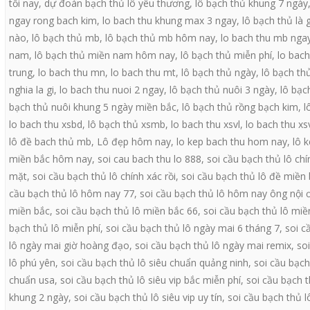
tối nay
,
dự đoán bạch thủ lô yêu thương
,
lô bạch thủ khung 7 ngày
ngay rong bach kim
,
lo bach thu khung max 3 ngay
,
lô bạch thủ là g
nào
,
lô bạch thủ mb
,
lô bạch thủ mb hôm nay
,
lo bach thu mb nga
nam
,
lô bạch thủ miền nam hôm nay
,
lô bạch thủ miễn phí
,
lo bac
trung
,
lo bach thu mn
,
lo bach thu mt
,
lô bạch thủ ngày
,
lô bạch t
nghia la gi
,
lo bach thu nuoi 2 ngay
,
lô bạch thủ nuôi 3 ngày
,
lô bạc
bạch thủ nuôi khung 5 ngày miền bắc
,
lô bạch thủ rồng bạch kim
,
l
lo bach thu xsbd
,
lô bạch thủ xsmb
,
lo bach thu xsvl
,
lo bach thu xs
lô đề bach thủ mb
,
Lô đẹp hôm nay
,
lo kep bach thu hom nay
,
lô 
miền bắc hôm nay
,
soi cau bach thu lo 888
,
soi cầu bạch thủ lô chí
mặt
,
soi cầu bạch thủ lô chính xác rồi
,
soi cầu bạch thủ lô đề miền
cầu bạch thủ lô hôm nay 77
,
soi cầu bạch thủ lô hôm nay ông nội ơ
miền bắc
,
soi cầu bạch thủ lô miền bắc 66
,
soi cầu bạch thủ lô miề
bạch thủ lô miễn phí
,
soi cầu bạch thủ lô ngày mai 6 tháng 7
,
soi c
lô ngày mai giờ hoàng đạo
,
soi cầu bạch thủ lô ngày mai remix
,
so
lô phú yên
,
soi cầu bạch thủ lô siêu chuẩn quảng ninh
,
soi cầu bạch
chuẩn usa
,
soi cầu bạch thủ lô siêu vip bắc miễn phí
,
soi cầu bạch t
khung 2 ngày
,
soi cầu bạch thủ lô siêu vip uy tín
,
soi cầu bạch thủ l