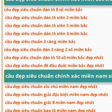
cầu đẹp siêu chuẩn dàn lô 8 số miền bắc
cầu đẹp siêu chuẩn dàn lô xiên 2 miền bắc
cầu đẹp siêu chuẩn dàn lô xiên 3 miền bắc
cầu đẹp siêu chuẩn dàn lô xiên 4 miền bắc
cầu đẹp siêu chuẩn 3 càng miền bắc
cầu đẹp siêu chuẩn dàn 3 càng 2 số miền bắc
cầu đẹp siêu chuẩn dàn lô 10 số miền bắc đẹp nhất
cầu đẹp siêu chuẩn đề đầu đuôi miền bắc đẹp nhất
cầu đẹp siêu chuẩn chính xác miền nam s
cầu đẹp siêu chuẩn xỉu chủ miền nam đẹp nhất
cầu đẹp siêu chuẩn giải đặc biệt miền nam đẹp nhất
cầu đẹp siêu chuẩn giải 8 miền nam đẹp nhất
cầu đẹp siêu chuẩn bao lô miền nam đẹp nhất