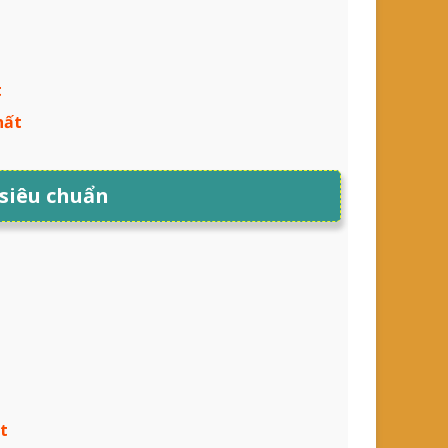
t
hất
 siêu chuẩn
t