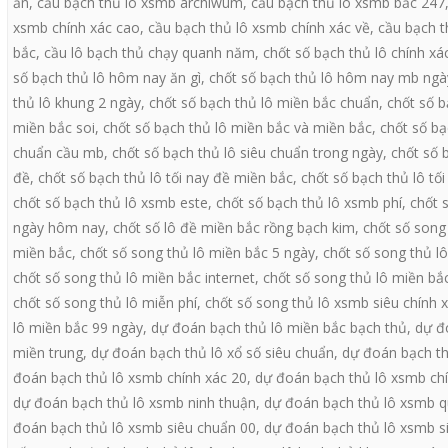
ăn
,
cầu bạch thủ lô xsmb archiwum
,
cầu bạch thủ lô xsmb bắc 247
xsmb chính xác cao
,
cầu bạch thủ lô xsmb chính xác về
,
cầu bạch t
bắc
,
cầu lô bạch thủ chạy quanh năm
,
chốt số bạch thủ lô chính xá
số bạch thủ lô hôm nay ăn gì
,
chốt số bạch thủ lô hôm nay mb ngà
thủ lô khung 2 ngày
,
chốt số bạch thủ lô miền bắc chuẩn
,
chốt số b
miền bắc soi
,
chốt số bạch thủ lô miền bắc và miền bắc
,
chốt số bạ
chuẩn cầu mb
,
chốt số bạch thủ lô siêu chuẩn trong ngày
,
chốt số 
đề
,
chốt số bạch thủ lô tối nay đề miền bắc
,
chốt số bạch thủ lô tố
chốt số bạch thủ lô xsmb este
,
chốt số bạch thủ lô xsmb phí
,
chốt 
ngày hôm nay
,
chốt số lô đề miền bắc rồng bạch kim
,
chốt số song
miền bắc
,
chốt số song thủ lô miền bắc 5 ngày
,
chốt số song thủ l
chốt số song thủ lô miền bắc internet
,
chốt số song thủ lô miền bắ
chốt số song thủ lô miễn phí
,
chốt số song thủ lô xsmb siêu chính 
lô miền bắc 99 ngày
,
dự đoán bạch thủ lô miền bắc bạch thủ
,
dự đo
miền trung
,
dự đoán bạch thủ lô xổ số siêu chuẩn
,
dự đoán bạch th
đoán bạch thủ lô xsmb chính xác 20
,
dự đoán bạch thủ lô xsmb ch
dự đoán bạch thủ lô xsmb ninh thuận
,
dự đoán bạch thủ lô xsmb q
đoán bạch thủ lô xsmb siêu chuẩn 00
,
dự đoán bạch thủ lô xsmb s