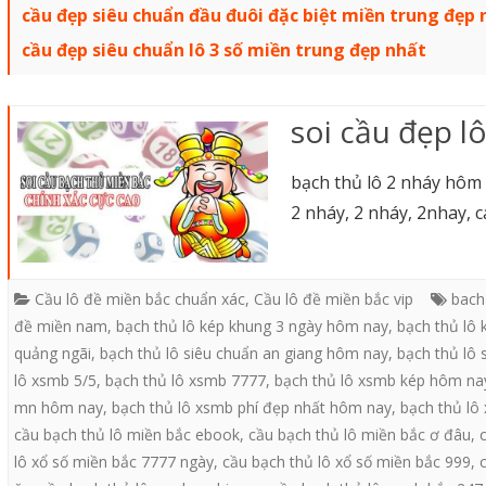
cầu đẹp siêu chuẩn đầu đuôi đặc biệt miền trung đẹp 
cầu đẹp siêu chuẩn lô 3 số miền trung đẹp nhất
soi cầu đẹp l
bạch thủ lô 2 nháy hôm 
2 nháy, 2 nháy, 2nhay, c
Cầu lô đề miền bắc chuẩn xác
,
Cầu lô đề miền bắc vip
bach
đề miền nam
,
bạch thủ lô kép khung 3 ngày hôm nay
,
bạch thủ lô 
quảng ngãi
,
bạch thủ lô siêu chuẩn an giang hôm nay
,
bạch thủ lô 
lô xsmb 5/5
,
bạch thủ lô xsmb 7777
,
bạch thủ lô xsmb kép hôm na
mn hôm nay
,
bạch thủ lô xsmb phí đẹp nhất hôm nay
,
bạch thủ lô
cầu bạch thủ lô miền bắc ebook
,
cầu bạch thủ lô miền bắc ơ đâu
,
lô xổ số miền bắc 7777 ngày
,
cầu bạch thủ lô xổ số miền bắc 999
,