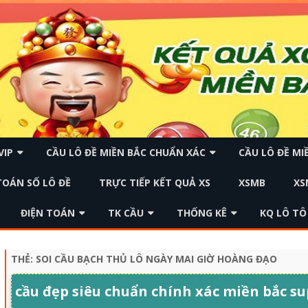
Skip
VIP
CẦU LÔ ĐỀ MIỀN BẮC CHUẨN XÁC
CẦU LÔ ĐỀ MI
to
content
 2
TOÁN SỐ LÔ ĐỀ
SOI CẦU ĐẸP LÔ BẠCH THỦ KÉP
TRỰC TIẾP KẾT QUẢ XS
SOI CẦU ĐẸP SỚ 
XSMB
XS
MIỀN BẮC
8 MIỀN NAM
ĐIỆN TOÁN
TK CẦU
THỐNG KÊ
KQ LÔ TÔ
MIỀN
SOI CẦU ĐẸP CẶP 3 CÀNG VÍP
SOI CẦU ĐẸP BAO
T
XỔ SỐ ĐIỆN TOÁN 6×36
MIỀN BẮC
CẦU BẠCH THỦ (MB)
THỐNG KÊ ĐẦU ĐUÔI
BẢNG LOTO
SOI CẦU ĐẸP CẶP
THẺ:
SOI CẦU BẠCH THỦ LÔ NGÀY MAI GIỜ HOÀNG ĐẠO
45
XỔ SỐ ĐIỆN TOÁN 123
SOI CẦU ĐẸP LÔ BẠCH THỦ
CẦU LẬT LIÊN TỤC (MB)
THỐNG KÊ LÔ GAN
NAM
BẢNG LOTO
MIỀN BẮC
cầu đẹp siêu chuẩn chính xác miền bắc su
/55
XỔ SỐ THẦN TÀI
CẦU VỀ CẢ CẶP (MB)
THỐNG KÊ LÔ XIÊN
SOI CẦU ĐẸP GIẢ
BẢNG LOTO