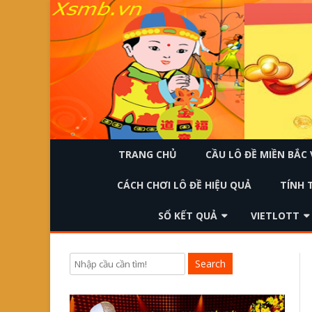
TRANG CHỦ
CẦU LÔ ĐỀ MIỀN BẮC 
CÁCH CHƠI LÔ ĐỀ HIỆU QUẢ
SOI CẦU ĐẸP BẠCH THU LÔ
TÍNH 
NHÁY VÍP MIỀN BẮC
SỔ KẾT QUẢ
VIETLOTT
SOI CẦU ĐẸP BA CÀNG VÍP 
SỔ KẾT QUẢ XSMB
BẮC
XỔ SỐ VIETLOT
Search
SỔ KẾT QUẢ XSMN
SOI CẦU ĐẸP DÀN ĐỀ 4 CON
XO SO MEGA 6/
MIỀN BẮC
SỔ KẾT QUẢ XSMT
XỔ SỐ POWER 6