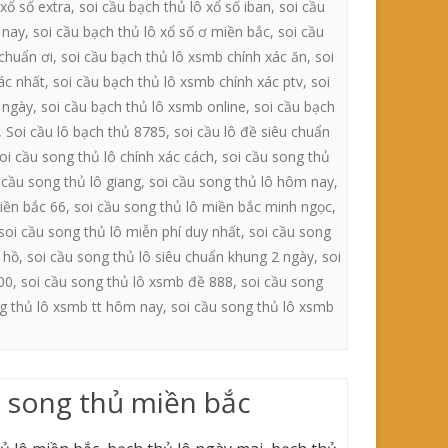
 xổ số extra
,
soi cầu bạch thủ lô xổ số iban
,
soi cầu
 nay
,
soi cầu bạch thủ lô xổ số ơ miền bắc
,
soi cầu
 chuẩn ơi
,
soi cầu bạch thủ lô xsmb chính xác ăn
,
soi
ác nhất
,
soi cầu bạch thủ lô xsmb chính xác ptv
,
soi
 ngày
,
soi cầu bạch thủ lô xsmb online
,
soi cầu bạch
,
Soi cầu lô bạch thủ 8785
,
soi cầu lô đề siêu chuẩn
oi cầu song thủ lô chính xác cách
,
soi cầu song thủ
 cầu song thủ lô giang
,
soi cầu song thủ lô hôm nay
,
iền bắc 66
,
soi cầu song thủ lô miền bắc minh ngọc
,
soi cầu song thủ lô miễn phí duy nhất
,
soi cầu song
 hồ
,
soi cầu song thủ lô siêu chuẩn khung 2 ngày
,
soi
00
,
soi cầu song thủ lô xsmb đề 888
,
soi cầu song
g thủ lô xsmb tt hôm nay
,
soi cầu song thủ lô xsmb
ô song thủ miền bắc