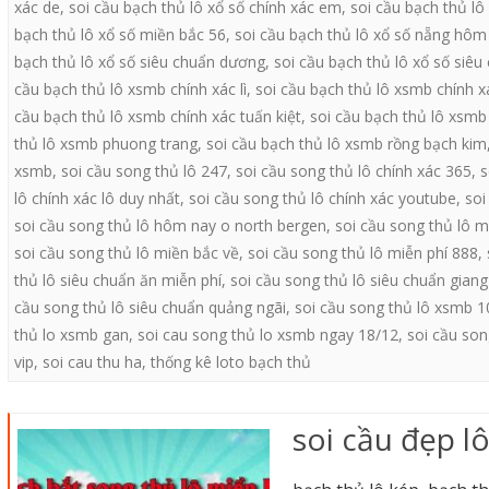
xác de
,
soi cầu bạch thủ lô xổ số chính xác em
,
soi cầu bạch thủ lô
bạch thủ lô xổ số miền bắc 56
,
soi cầu bạch thủ lô xổ số nẵng hôm
bạch thủ lô xổ số siêu chuẩn dương
,
soi cầu bạch thủ lô xổ số siêu
cầu bạch thủ lô xsmb chính xác lì
,
soi cầu bạch thủ lô xsmb chính x
cầu bạch thủ lô xsmb chính xác tuấn kiệt
,
soi cầu bạch thủ lô xsmb
thủ lô xsmb phuong trang
,
soi cầu bạch thủ lô xsmb rồng bạch kim
xsmb
,
soi cầu song thủ lô 247
,
soi cầu song thủ lô chính xác 365
,
s
lô chính xác lô duy nhất
,
soi cầu song thủ lô chính xác youtube
,
soi
soi cầu song thủ lô hôm nay o north bergen
,
soi cầu song thủ lô m
soi cầu song thủ lô miền bắc về
,
soi cầu song thủ lô miễn phí 888
,
thủ lô siêu chuẩn ăn miễn phí
,
soi cầu song thủ lô siêu chuẩn giang
cầu song thủ lô siêu chuẩn quảng ngãi
,
soi cầu song thủ lô xsmb 1
thủ lo xsmb gan
,
soi cau song thủ lo xsmb ngay 18/12
,
soi cầu son
vip
,
soi cau thu ha
,
thống kê loto bạch thủ
soi cầu đẹp l