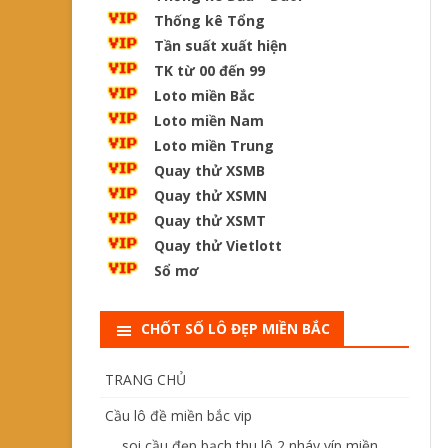
Thống kê Tổng
Tần suất xuất hiện
TK từ 00 đến 99
Loto miền Bắc
Loto miền Nam
Loto miền Trung
Quay thử XSMB
Quay thử XSMN
Quay thử XSMT
Quay thử Vietlott
Sổ mơ
CHỐT SỐ LÔ ĐẸP MIỀN BẮC
TRANG CHỦ
Cầu lô đề miền bắc vip
soi cầu đẹp bạch thu lô 2 nháy víp miền