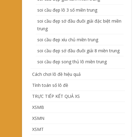
soi cầu đẹp lô 3 số miền trung
soi cầu đẹp sớ đầu đuôi giải đặc biệt miền
trung
soi cầu đẹp xíu chủ miền trung
soi cầu đẹp sớ đầu đuôi giải 8 miền trung
soi cầu đẹp song thủ lô miền trung
Cách chơi lô đề hiệu quả
Tính toán số lô đề
TRỰC TIẾP KẾT QUẢ XS
XSMB
XSMN
XSMT